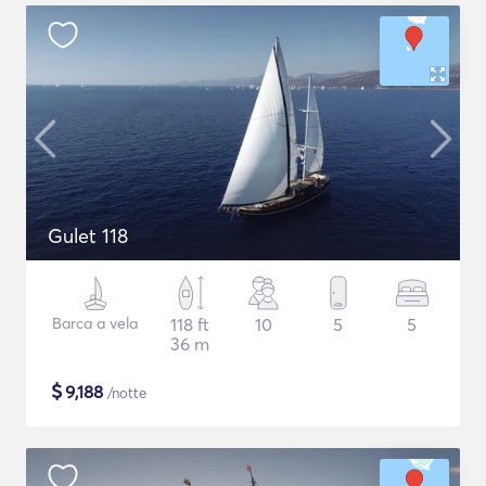
Gulet 118
Barca a vela
118 ft
10
5
5
36 m
$
9,188
/notte