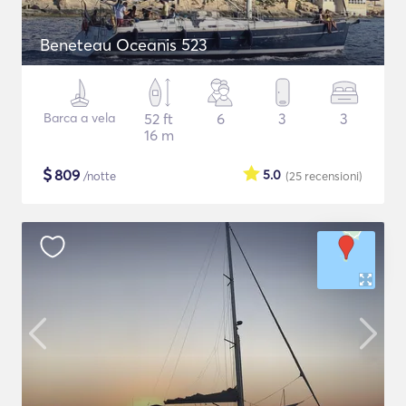
Beneteau Oceanis 523
Barca a vela
52 ft
6
3
3
16 m
$
809
5.0
/notte
(25
recensioni
)