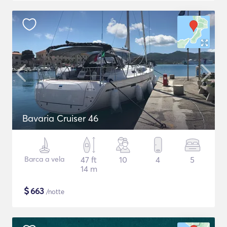
Bavaria Cruiser 46
Barca a vela
47 ft
10
4
5
14 m
$
663
/notte