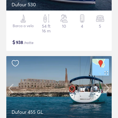
Dufour 530
Barca a vela
54 ft
10
4
5
16 m
$
938
/notte
Dufour 455 GL