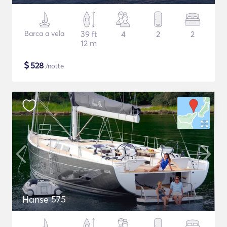
Barca a vela
39 ft
4
2
2
12 m
$
528
/notte
Hanse 575