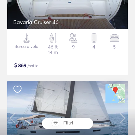
Bavaria Cruiser 46
Barca a vela
46 ft
9
4
5
14 m
$
869
/notte
Filtri