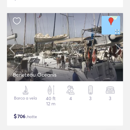
Beneteau Oceanis
Barca a vela
40 ft
4
3
3
12 m
$
706
/notte