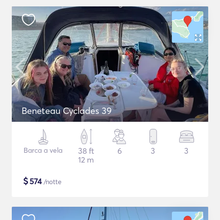
Beneteau Cyclades 39
Barca a vela
38 ft
6
3
3
12 m
$
574
/notte