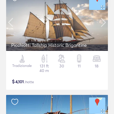
Picchiotti Tallship Historic Brigantine
Tradizionale
131 ft
30
11
18
40 m
$
4,101
/notte