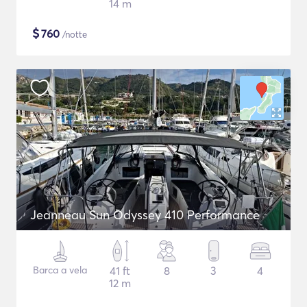
14 m
$
760
/notte
Jeanneau Sun Odyssey 410 Performance
Barca a vela
41 ft
8
3
4
12 m