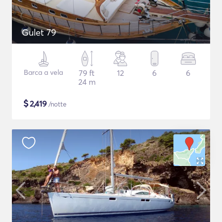
Gulet 79
Barca a vela
79 ft
12
6
6
24 m
$
2,419
/notte