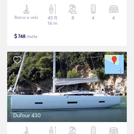
Barca a vela
45 ft
8
4
4
14 m
$
748
/notte
Dufour 430