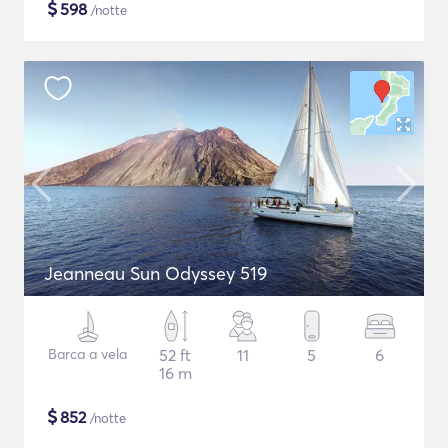
$
598
/notte
Jeanneau Sun Odyssey 519
Barca a vela
52 ft
11
5
6
16 m
$
852
/notte