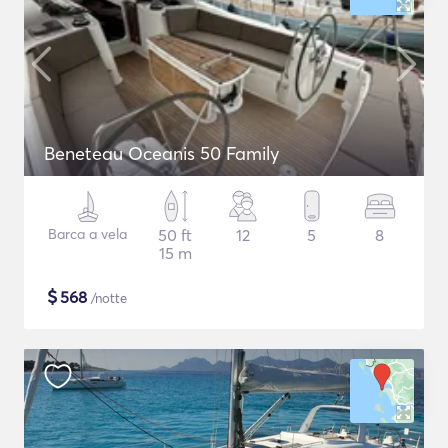
Beneteau Oceanis 50 Family
Barca a vela
50 ft
12
5
8
15 m
$
568
/notte