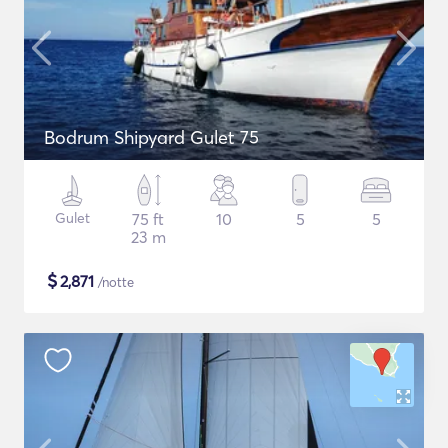
Bodrum Shipyard Gulet 75
Gulet
75 ft
10
5
5
23 m
$
2,871
/notte