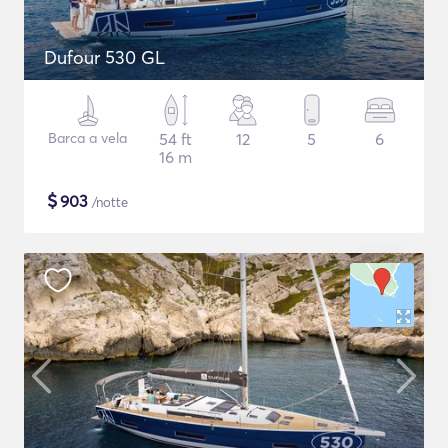
Dufour 530 GL
Barca a vela
54 ft
12
5
6
16 m
$
903
/notte