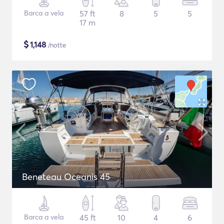
Barca a vela
57 ft
8
5
5
17 m
$
1,148
/notte
Beneteau Oceanis 45
Barca a vela
45 ft
10
4
6