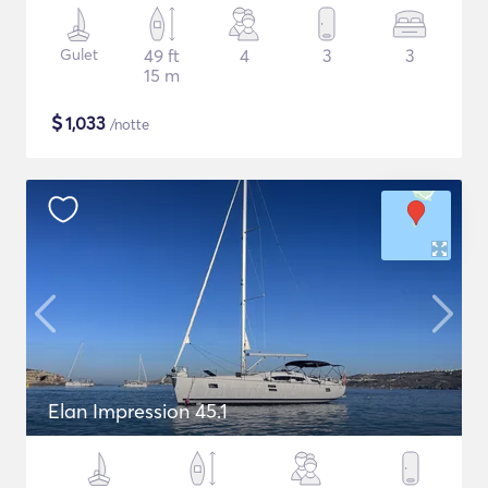
Gulet
49 ft
4
3
3
15 m
$
1,033
/notte
Elan Impression 45.1