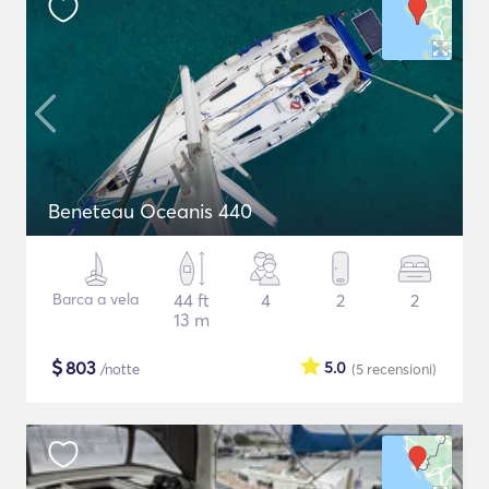
Beneteau Oceanis 440
Barca a vela
44 ft
4
2
2
13 m
$
803
5.0
/notte
(5
recensioni
)