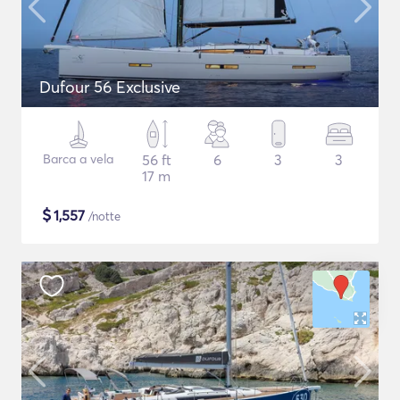
Dufour 56 Exclusive
Barca a vela
56 ft
6
3
3
17 m
$
1,557
/notte