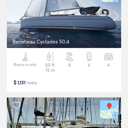
Beneteau Cyclades 50.4
Barca a vela
50 ft
8
4
4
15 m
$
1,131
/notte