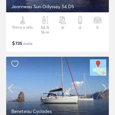
Jeanneau Sun Odyssey 54 DS
Barca a vela
54 ft
8
4
5
16 m
$
735
/notte
Beneteau Cyclades