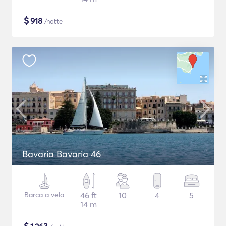
$
918
/notte
Bavaria Bavaria 46
Barca a vela
46 ft
10
4
5
14 m