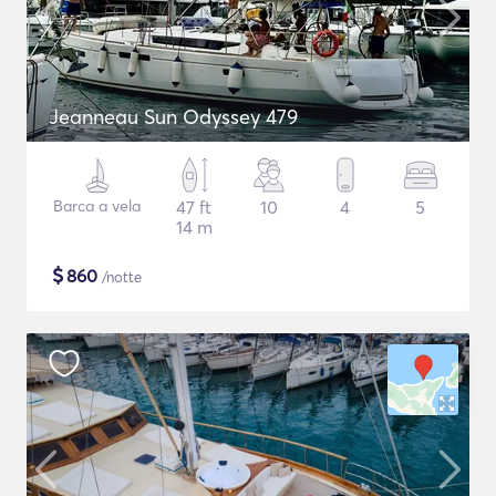
Jeanneau Sun Odyssey 479
Barca a vela
47 ft
10
4
5
14 m
$
860
/notte