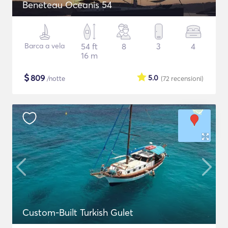
Beneteau Oceanis 54
Barca a vela
54 ft
8
3
4
16 m
$
809
5.0
/notte
(72
recensioni
)
Custom-Built Turkish Gulet