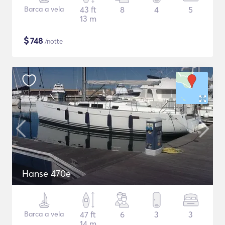
Barca a vela
43 ft
8
4
5
13 m
$
748
/notte
Hanse 470e
Barca a vela
47 ft
6
3
3
14 m