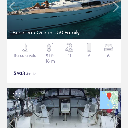
Beneteau Oceanis 50 Family
Barca a vela
51 ft
11
6
6
16 m
$
933
/notte