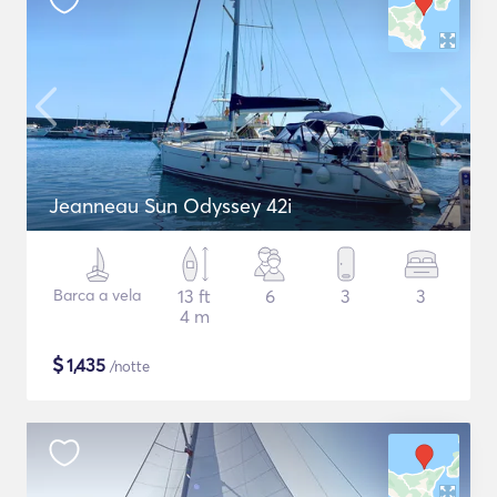
Jeanneau Sun Odyssey 42i
Barca a vela
13 ft
6
3
3
4 m
$
1,435
/notte