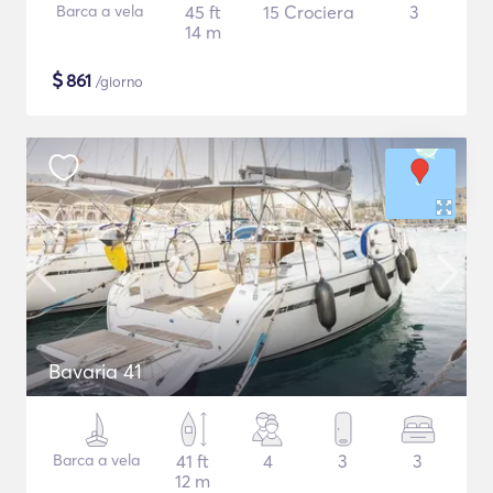
Barca a vela
45 ft
15 Crociera
3
14 m
$
861
/giorno
Bavaria 41
Barca a vela
41 ft
4
3
3
12 m