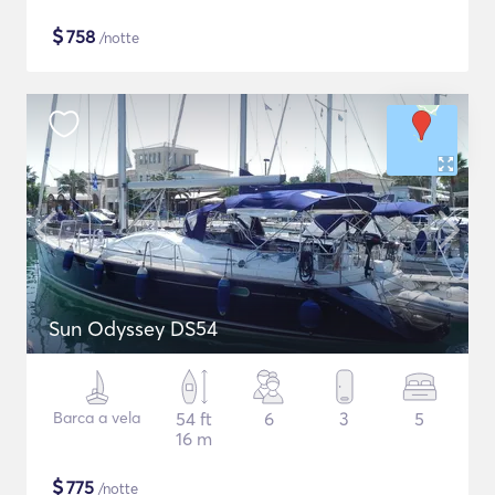
$
758
/notte
Sun Odyssey DS54
Barca a vela
54 ft
6
3
5
16 m
$
775
/notte