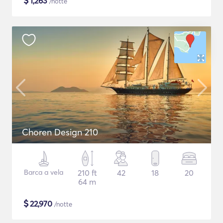
$
1,263
/notte
Choren Design 210
Barca a vela
210 ft
42
18
20
64 m
$
22,970
/notte