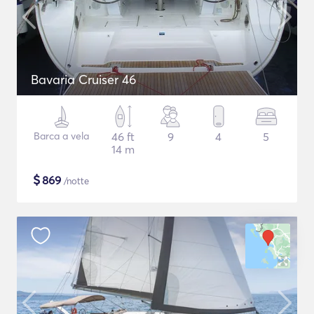
Bavaria Cruiser 46
Barca a vela
46 ft
9
4
5
14 m
$
869
/notte