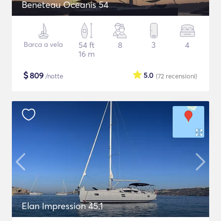
Beneteau Oceanis 54
Barca a vela
54 ft
8
3
4
16 m
$
809
5.0
/notte
(72
recensioni
)
Elan Impression 45.1