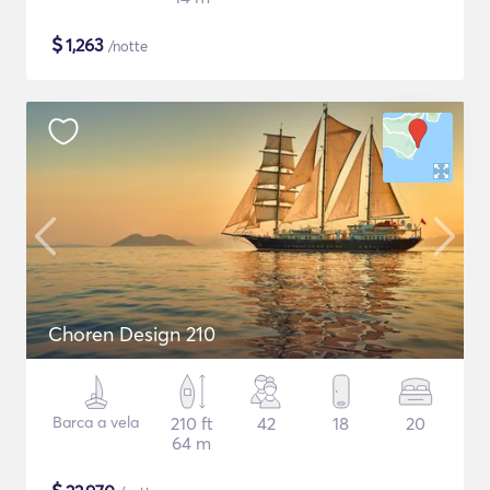
$
1,263
/notte
Choren Design 210
Barca a vela
210 ft
42
18
20
64 m