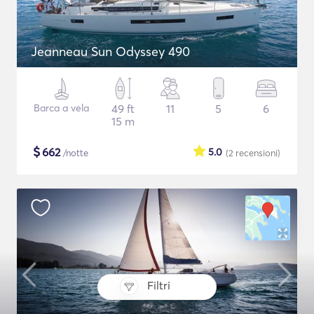
Jeanneau Sun Odyssey 490
Barca a vela
49 ft
11
5
6
15 m
$
662
5.0
/notte
(2
recensioni
)
Filtri