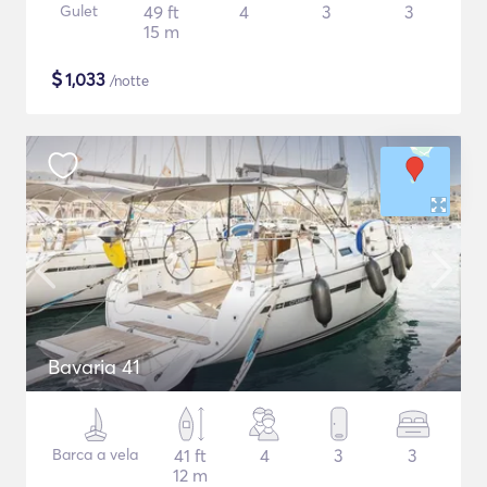
Gulet
49 ft
4
3
3
15 m
$
1,033
/notte
Bavaria 41
Barca a vela
41 ft
4
3
3
12 m