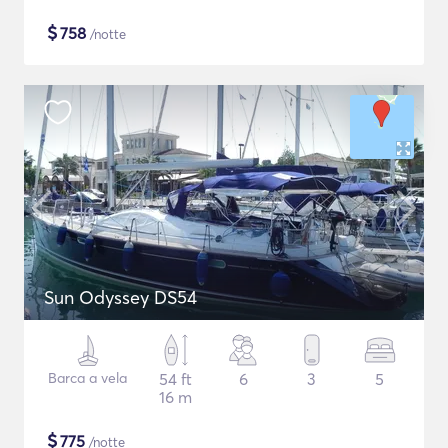
$
758
/notte
Sun Odyssey DS54
Barca a vela
54 ft
6
3
5
16 m
$
775
/notte