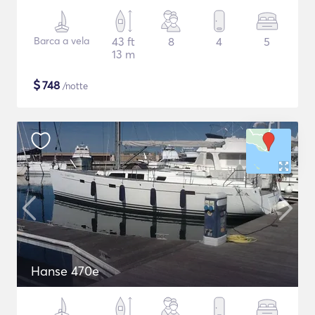
Barca a vela
43 ft
8
4
5
13 m
$
748
/notte
Hanse 470e