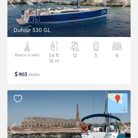
Dufour 530 GL
Barca a vela
54 ft
12
5
6
16 m
$
903
/notte