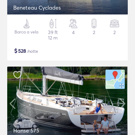
Beneteau Cyclades
Barca a vela
39 ft
4
2
2
12 m
$
528
/notte
Hanse 575