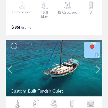
Barca a vela
45 ft
15 Crociera
3
14 m
$
861
/giorno
Custom-Built Turkish Gulet