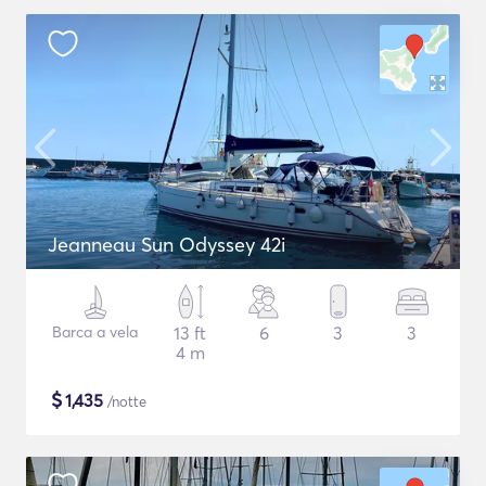
Jeanneau Sun Odyssey 42i
Barca a vela
13 ft
6
3
3
4 m
$
1,435
/notte