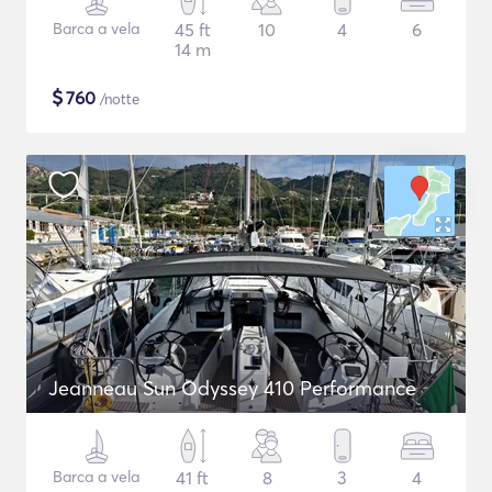
Barca a vela
45 ft
10
4
6
14 m
$
760
/notte
Jeanneau Sun Odyssey 410 Performance
Barca a vela
41 ft
8
3
4