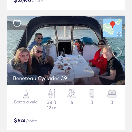
$
22,970
/notte
Beneteau Cyclades 39
Barca a vela
38 ft
6
3
3
12 m
$
574
/notte