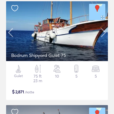
Bodrum Shipyard Gulet 75
Gulet
75 ft
10
5
5
23 m
$
2,871
/notte