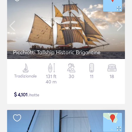
Picchiotti Tallship Historic Brigantine
Tradizionale
131 ft
30
11
18
40 m
$
4,101
/notte