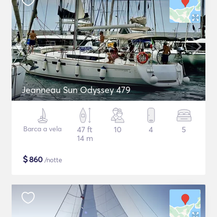
Jeanneau Sun Odyssey 479
Barca a vela
47 ft
10
4
5
14 m
$
860
/notte