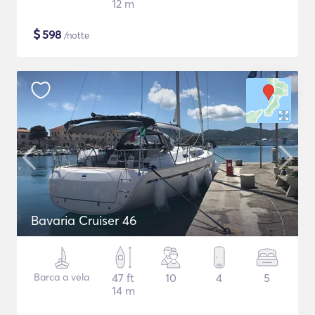
12 m
$
598
/notte
Bavaria Cruiser 46
Barca a vela
47 ft
10
4
5
14 m