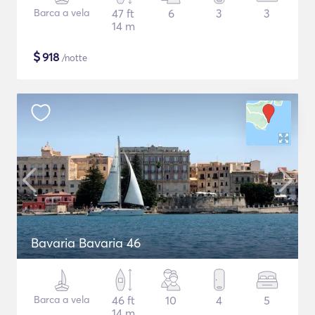
Barca a vela
47 ft
6
3
3
14 m
$
918
/notte
Bavaria Bavaria 46
Barca a vela
46 ft
10
4
5
14 m