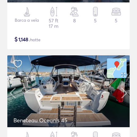
Barca a vela
57 ft
8
5
5
17 m
$
1,148
/notte
Beneteau Oceanis 45