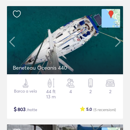
Beneteau Oceanis 440
Barca a vela
44 ft
4
2
2
13 m
$
803
5.0
/notte
(5
recensioni
)