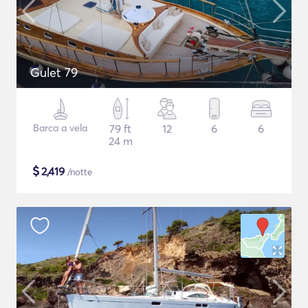
Gulet 79
Barca a vela
79 ft
12
6
6
24 m
$
2,419
/notte