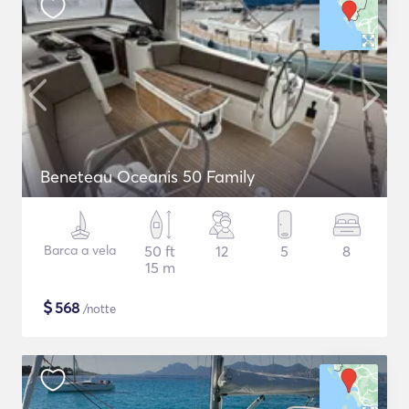
Beneteau Oceanis 50 Family
Barca a vela
50 ft
12
5
8
15 m
$
568
/notte