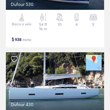
Dufour 530
Barca a vela
54 ft
10
4
5
16 m
$
938
/notte
Dufour 430