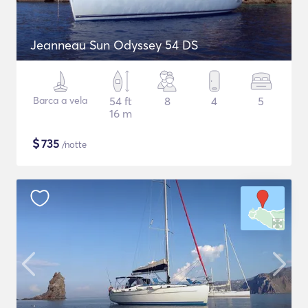
Jeanneau Sun Odyssey 54 DS
Barca a vela
54 ft
8
4
5
16 m
$
735
/notte