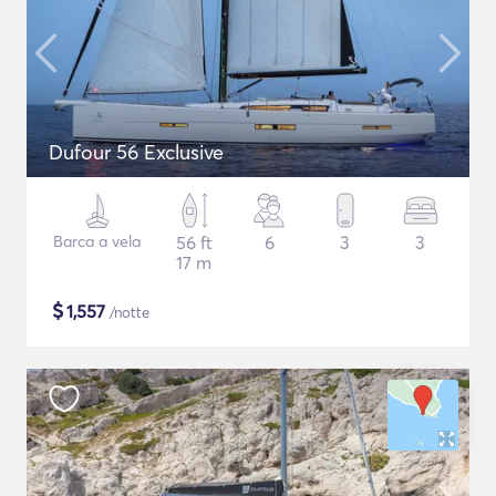
Dufour 56 Exclusive
Barca a vela
56 ft
6
3
3
17 m
$
1,557
/notte