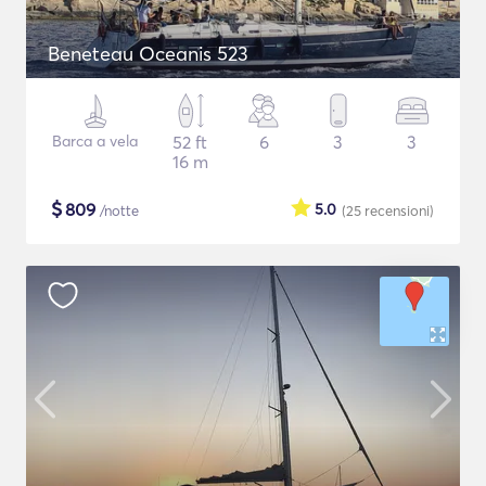
Beneteau Oceanis 523
Barca a vela
52 ft
6
3
3
16 m
$
809
5.0
/notte
(25
recensioni
)