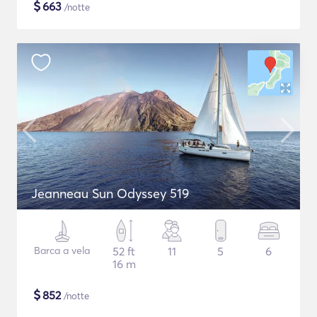
$
663
/notte
Jeanneau Sun Odyssey 519
Barca a vela
52 ft
11
5
6
16 m
$
852
/notte