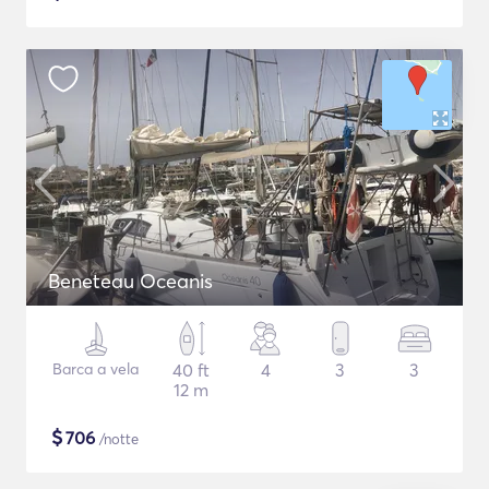
Beneteau Oceanis
Barca a vela
40 ft
4
3
3
12 m
$
706
/notte