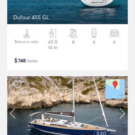
Dufour 455 GL
Barca a vela
45 ft
8
4
4
14 m
$
748
/notte