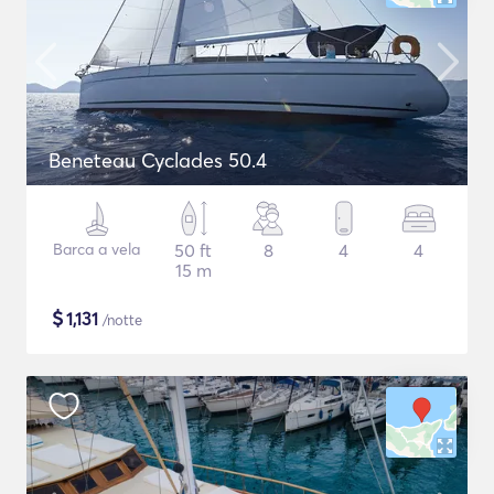
Beneteau Cyclades 50.4
Barca a vela
50 ft
8
4
4
15 m
$
1,131
/notte