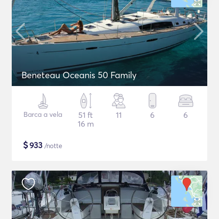
Beneteau Oceanis 50 Family
Barca a vela
51 ft
11
6
6
16 m
$
933
/notte