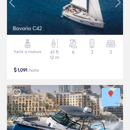
Bavaria C42
Yacht a motore
41 ft
6
3
3
12 m
$
1,091
/notte