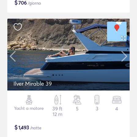
$
706
/giorno
Ilver Mirable 39
Yacht a motore
39 ft
5
3
4
12 m
$
1,493
/notte