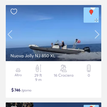
Nuova Jolly NJ 850 XL
Altro
29 ft
16 Crociera
0
9 m
$
746
/giorno