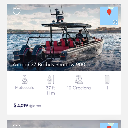
Axopar 37 Brabus Shadow 900
Motoscafo
37 ft
10 Crociera
1
11 m
$
4,019
/giorno