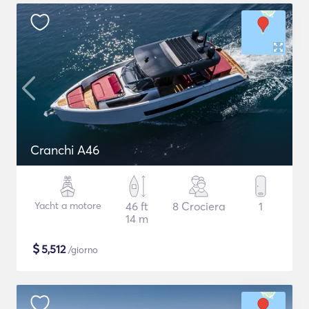
Cranchi A46
Yacht a motore
46 ft
8 Crociera
1
14 m
$
5,512
/giorno