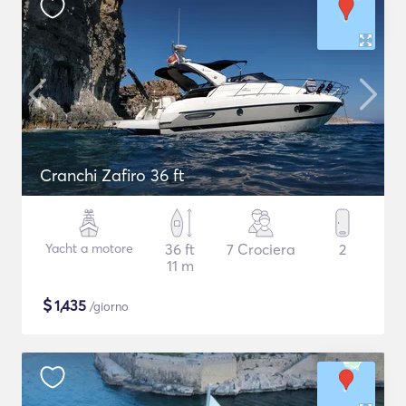
Cranchi Zafiro 36 ft
Yacht a motore
36 ft
7 Crociera
2
11 m
$
1,435
/giorno