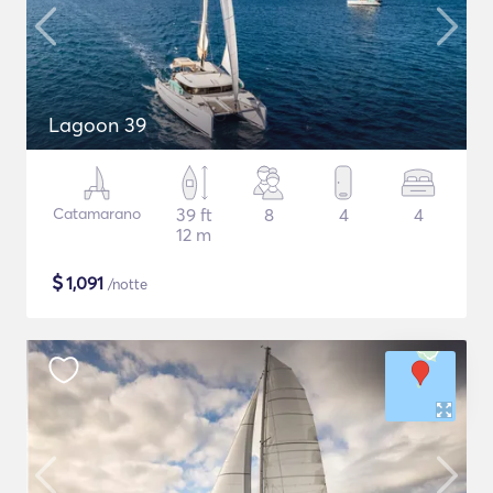
Lagoon 39
Catamarano
39 ft
8
4
4
12 m
$
1,091
/notte