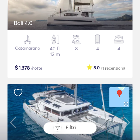
Bali 4.0
Catamarano
40 ft
8
4
4
12 m
$
1,378
5.0
/notte
(1
recensioni
)
Filtri