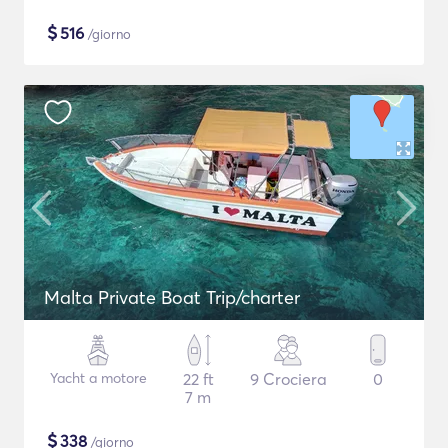
$
516
/giorno
Malta Private Boat Trip/charter
Yacht a motore
22 ft
9 Crociera
0
7 m
$
338
/giorno