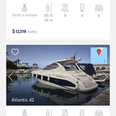
Yacht a motore
86 ft
8
4
4
26 m
$
12,518
/notte
Atlantis 42