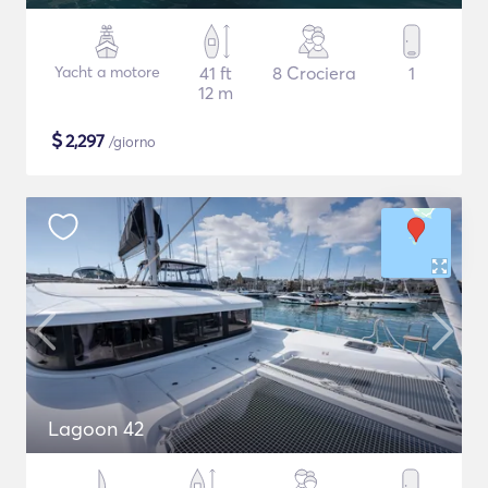
Yacht a motore
41 ft
8 Crociera
1
12 m
$
2,297
/giorno
Lagoon 42