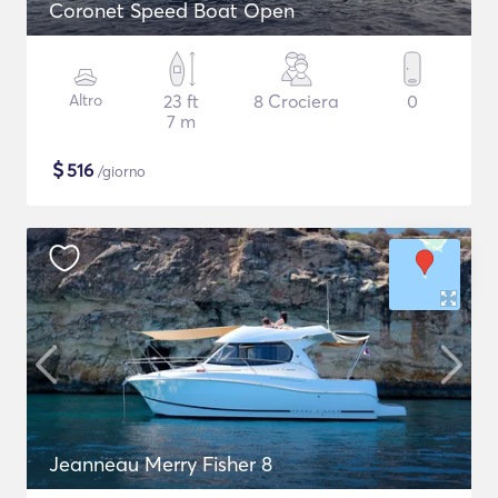
Coronet Speed Boat Open
Altro
23 ft
8 Crociera
0
7 m
$
516
/giorno
Jeanneau Merry Fisher 8