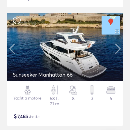
Sunseeker Manhattan 66
Yacht a motore
68 ft
8
3
6
21 m
$
7,465
/notte