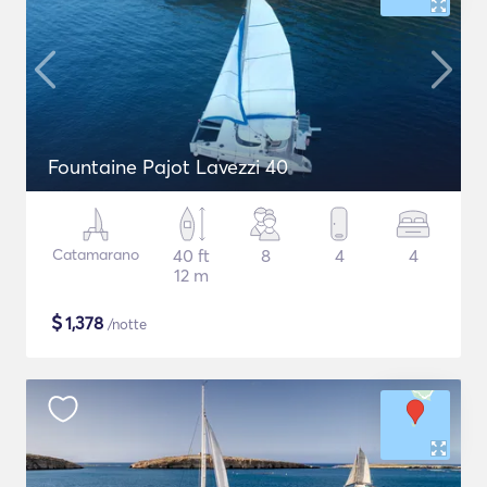
Fountaine Pajot Lavezzi 40
Catamarano
40 ft
8
4
4
12 m
$
1,378
/notte