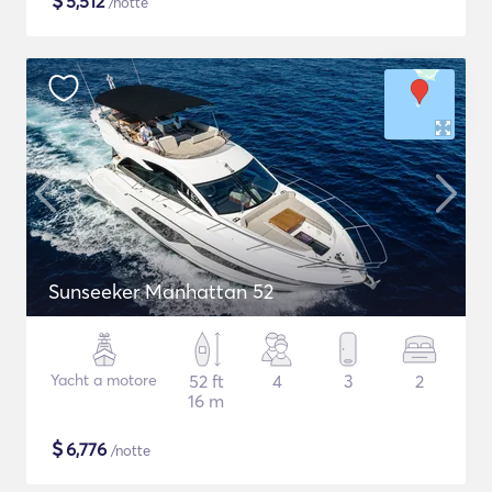
$
5,512
/notte
Sunseeker Manhattan 52
Yacht a motore
52 ft
4
3
2
16 m
$
6,776
/notte