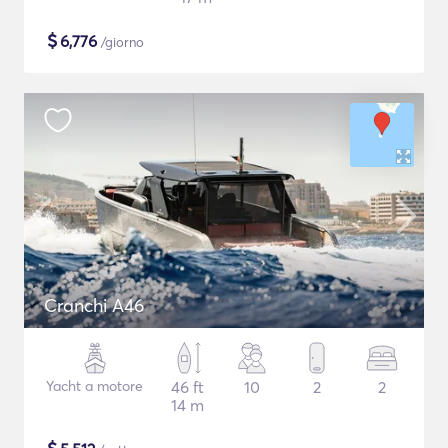
$
6,776
/giorno
Cranchi A46
Yacht a motore
46 ft
10
2
2
14 m