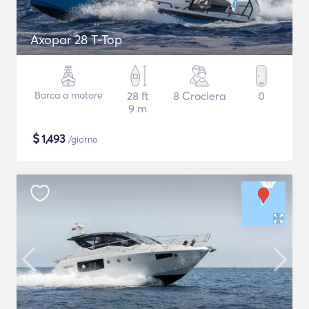
Axopar 28 T-Top
Barca a motore
28 ft
8 Crociera
0
9 m
$
1,493
/giorno