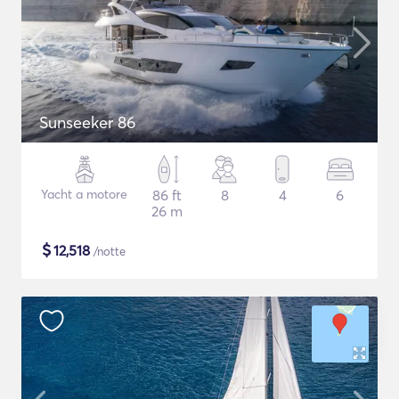
Sunseeker 86
Yacht a motore
86 ft
8
4
6
26 m
$
12,518
/notte