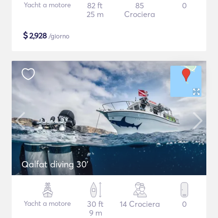
Yacht a motore
82 ft
85
0
25 m
Crociera
$
2,928
/giorno
Qalfat diving 30'
Yacht a motore
30 ft
14 Crociera
0
9 m