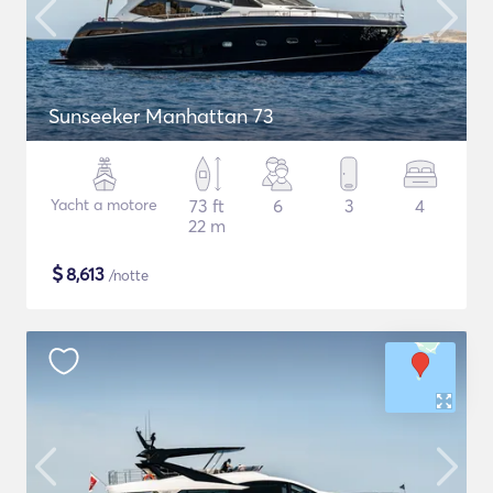
Sunseeker Manhattan 73
Yacht a motore
73 ft
6
3
4
22 m
$
8,613
/notte