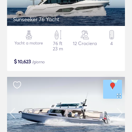
Sunseeker 76 Yacht
Yacht a motore
76 ft
12 Crociera
4
23 m
$
10,623
/giorno