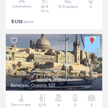
Catamarano
42 ft
15 Crociera
3
13 m
$
1,722
/giorno
Beneteau Oceanis 523
Barca a vela
52 ft
6
3
3