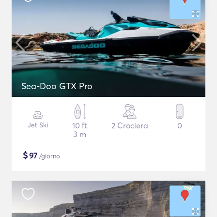
Sea-Doo GTX Pro
Jet Ski
10 ft
2 Crociera
0
3 m
$
97
/giorno