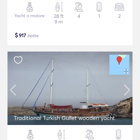
Yacht a motore
28 ft
4
1
2
9 m
$
917
/notte
Traditional Turkish Gullet wooden yacht