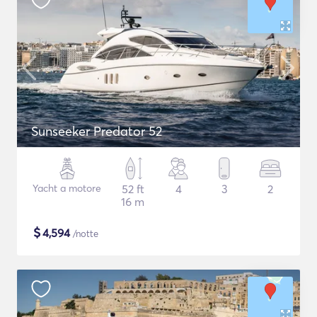
Sunseeker Predator 52
Yacht a motore
52 ft
4
3
2
16 m
$
4,594
/notte