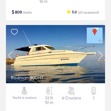
16 m
$
809
5.0
/notte
(25
recensioni
)
Rodman 900HT
Yacht a motore
32 ft
6 Crociera
1
10 m