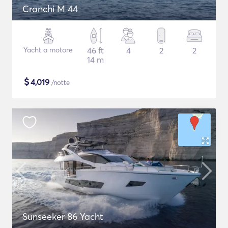
Cranchi M 44
Yacht a motore
46 ft
4
2
2
14 m
$
4,019
/notte
Sunseeker 86 Yacht