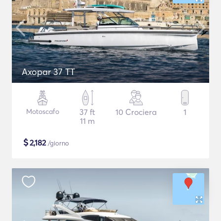
Axopar 37 TT
Motoscafo
37 ft
10 Crociera
1
11 m
$
2,182
/giorno