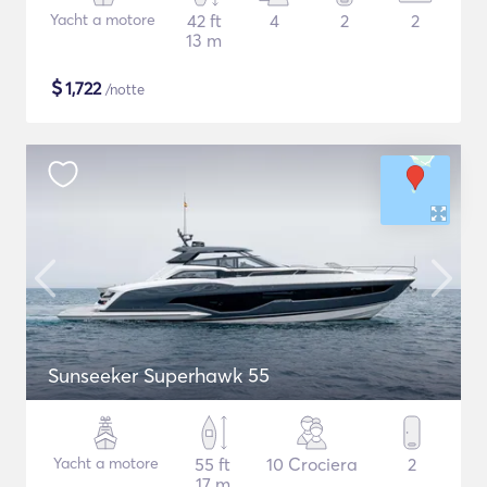
Yacht a motore
42 ft
4
2
2
13 m
$
1,722
/notte
Sunseeker Superhawk 55
Yacht a motore
55 ft
10 Crociera
2
17 m