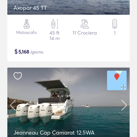
Axopar 45 TT
Motoscafo
45 ft
11 Crociera
1
14 m
$
5,168
/giorno
Jeanneau Cap Camarat 12.5WA