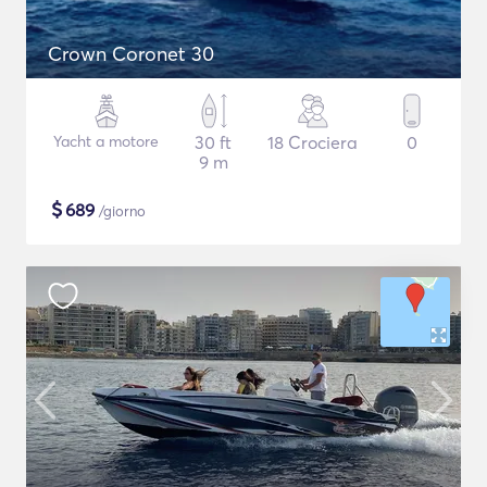
Crown Coronet 30
Yacht a motore
30 ft
18 Crociera
0
9 m
$
689
/giorno