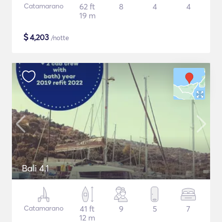
Catamarano
62 ft
8
4
4
19 m
$
4,203
/notte
Bali 4.1
Catamarano
41 ft
9
5
7
12 m