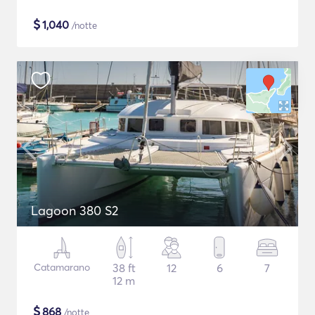
$
1,040
/notte
Lagoon 380 S2
Catamarano
38 ft
12
6
7
12 m
$
868
/notte