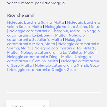
yacht a motore per il tuo viaggio.
Ricerche simili
Noleggio barche a Salina, Malta
|
Noleggio barche a
vela a Salina, Malta
|
Noleggio yacht a Salina, Malta
|
Noleggio catamarani a Għargħur, Malta
|
Noleggio
catamarani a Iż-Żebbiegħ, Malta
|
Noleggio
catamarani a St Julian's, Malta
|
Noleggio
catamarani a Msida, Malta
|
Noleggio catamarani a
Sliema, Malta
|
Noleggio catamarani a Taʼ l-Infetti,
Malta
|
Noleggio catamarani a La Valletta, Malta
|
Noleggio catamarani a Dingli, Malta
|
Noleggio
catamarani a Comino, Malta
|
Noleggio catamarani
a Gozo, Malta
|
Noleggio catamarani a Xlendi, Gozo
|
Noleggio catamarani a Qbajjar, Gozo