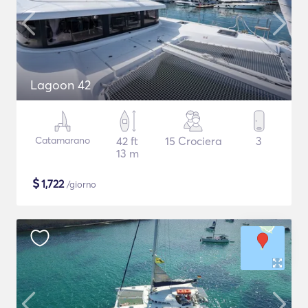
Lagoon 42
Catamarano
42 ft
15 Crociera
3
13 m
$
1,722
/giorno