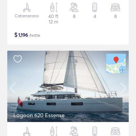
Catamarano
40 ft
8
4
8
12 m
$
1,196
/notte
Lagoon 620 Essense