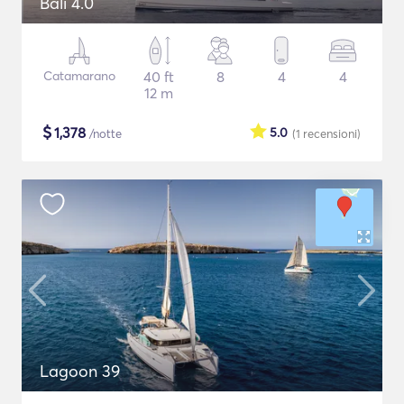
Bali 4.0
Catamarano
40 ft
8
4
4
12 m
$
1,378
5.0
/notte
(1
recensioni
)
Lagoon 39