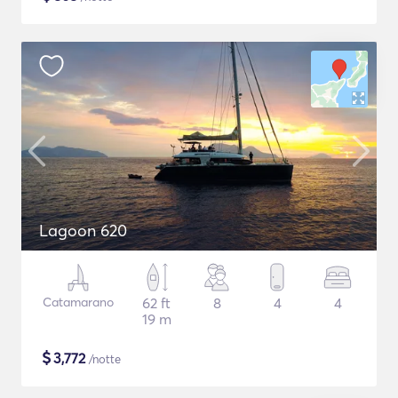
Lagoon 620
Catamarano
62 ft
8
4
4
19 m
$
3,772
/notte