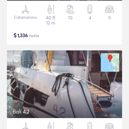
Catamarano
40 ft
10
4
5
12 m
$
1,336
/notte
Bali 4.2