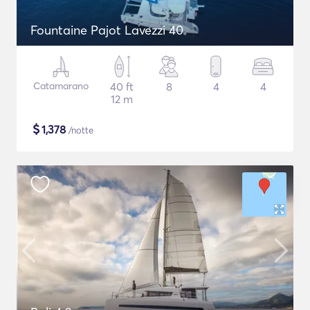
Fountaine Pajot Lavezzi 40
Catamarano
40 ft
8
4
4
12 m
$
1,378
/notte