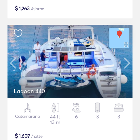
$
1,263
/giorno
Lagoon 440
Catamarano
44 ft
6
3
3
13 m
$
1,607
/notte