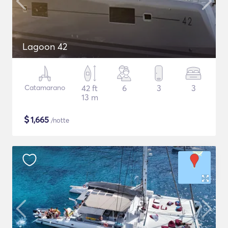
Lagoon 42
Catamarano
42 ft
6
3
3
13 m
$
1,665
/notte