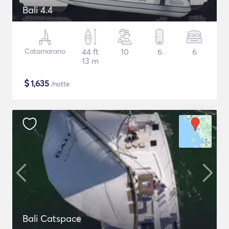
Bali 4.4
Catamarano
44 ft
10
6
6
13 m
$
1,635
/notte
Bali Catspace