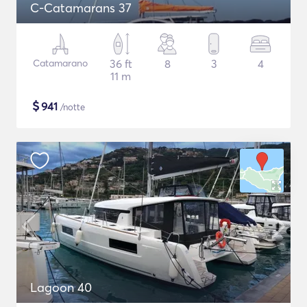
C-Catamarans 37
Catamarano
36 ft
8
3
4
11 m
$
941
/notte
Lagoon 40