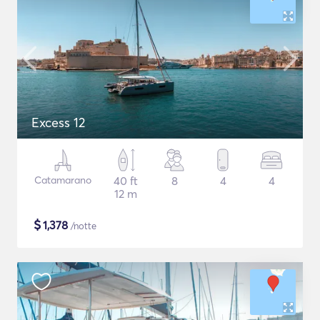
Excess 12
Catamarano
40 ft
8
4
4
12 m
$
1,378
/notte