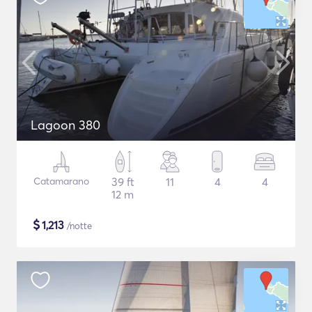
Lagoon 380
Catamarano
39 ft
11
4
4
12 m
$
1,213
/notte