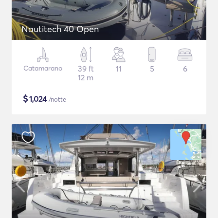
Nautitech 40 Open
Catamarano
39 ft
11
5
6
12 m
$
1,024
/notte