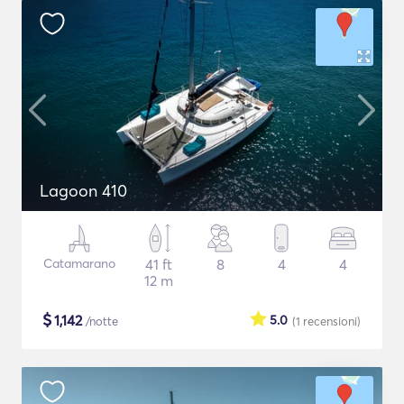
Lagoon 410
Catamarano
41 ft
8
4
4
12 m
$
1,142
5.0
/notte
(1
recensioni
)