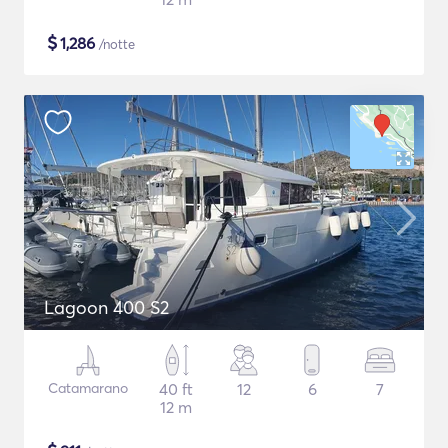
$
1,286
/notte
Lagoon 400 S2
Catamarano
40 ft
12
6
7
12 m