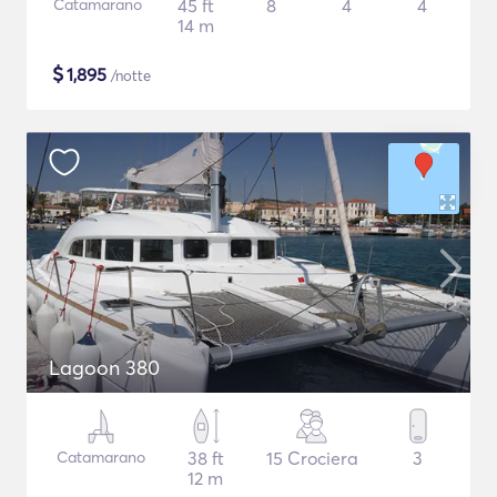
Catamarano
45 ft
8
4
4
14 m
$
1,895
/notte
Lagoon 380
Catamarano
38 ft
15 Crociera
3
12 m