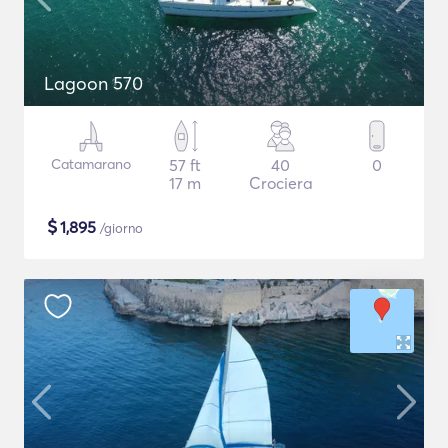
Lagoon 570
Catamarano
57 ft
40
0
17 m
Crociera
$
1,895
/giorno