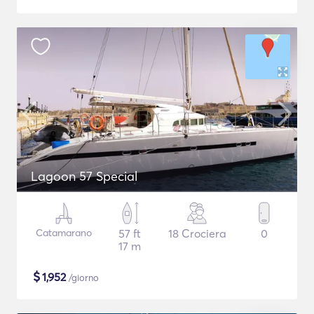
Lagoon 57 Special
Catamarano
57 ft
18 Crociera
0
17 m
$
1,952
/giorno