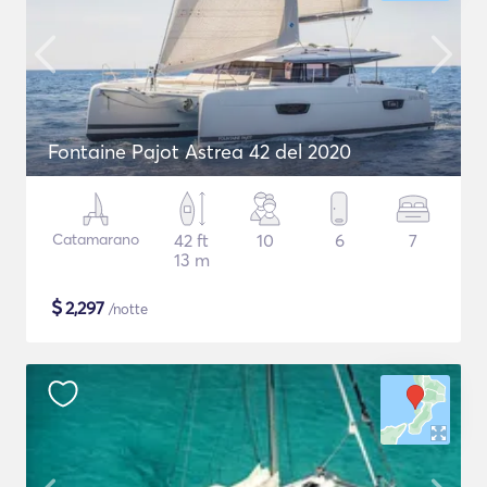
Fontaine Pajot Astrea 42 del 2020
Catamarano
42 ft
10
6
7
13 m
$
2,297
/notte