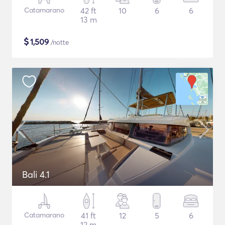
Catamarano
42 ft
10
6
6
13 m
$
1,509
/notte
Bali 4.1
Catamarano
41 ft
12
5
6
12 m