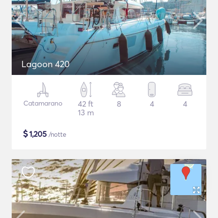
Lagoon 420
Catamarano
42 ft
8
4
4
13 m
$
1,205
/notte