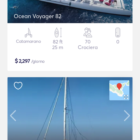
Ocean Voyager 82
Catamarano
82 ft
70
0
25 m
Crociera
$
2,297
/giorno