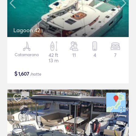
Lagoon 42
Catamarano
42 ft
11
4
7
13 m
$
1,607
/notte