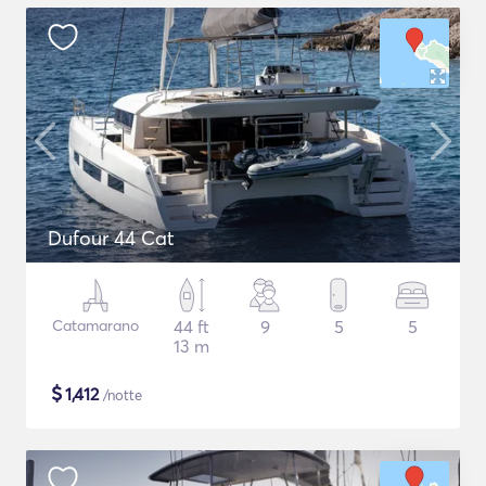
Dufour 44 Cat
Catamarano
44 ft
9
5
5
13 m
$
1,412
/notte