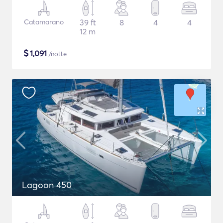
Catamarano
39 ft
8
4
4
12 m
$
1,091
/notte
Lagoon 450