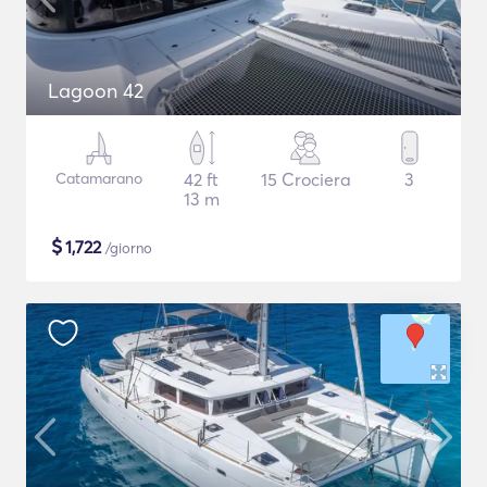
Lagoon 42
Catamarano
42 ft
15 Crociera
3
13 m
$
1,722
/giorno