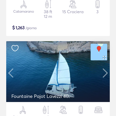
Catamarano
38 ft
15 Crociera
3
12 m
$
1,263
/giorno
Fountaine Pajot Lavezzi 40