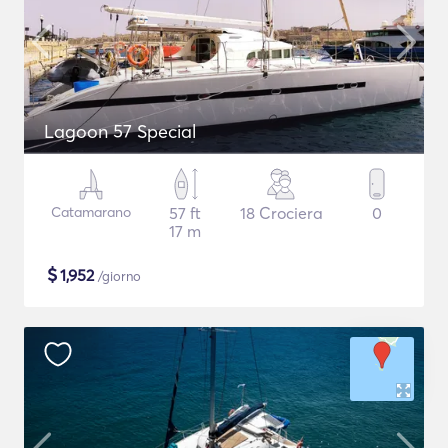
Lagoon 57 Special
Catamarano
57 ft
18 Crociera
0
17 m
$
1,952
/giorno