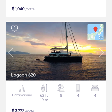
$
1,040
/notte
Lagoon 620
Catamarano
62 ft
8
4
4
19 m
$
3,772
/notte