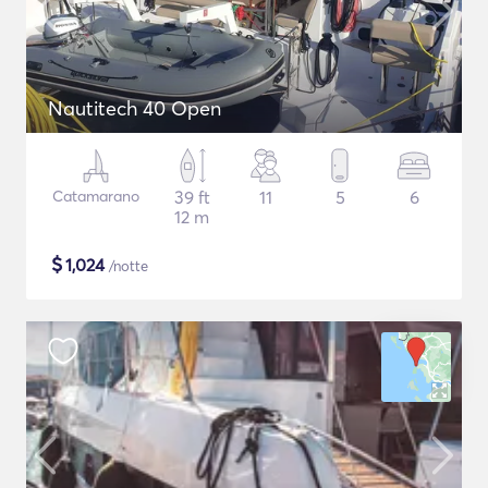
Nautitech 40 Open
Catamarano
39 ft
11
5
6
12 m
$
1,024
/notte