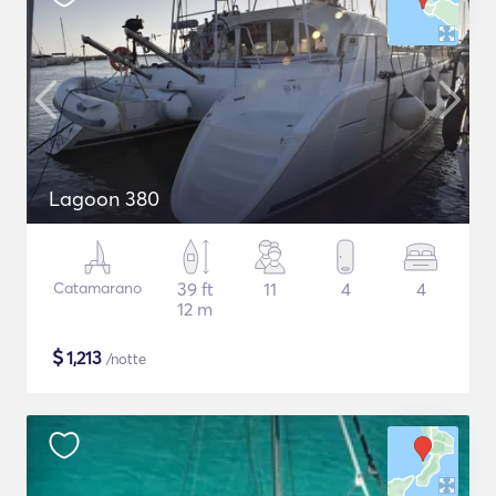
Lagoon 380
Catamarano
39 ft
11
4
4
12 m
$
1,213
/notte