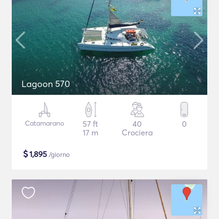
Lagoon 570
Catamarano
57 ft
40
0
17 m
Crociera
$
1,895
/giorno