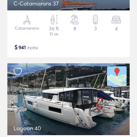
C-Catamarans 37
Catamarano
36 ft
8
3
4
11 m
$
941
/notte
Lagoon 40