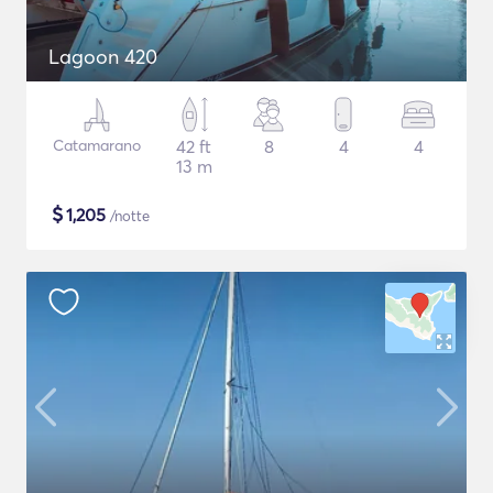
Lagoon 420
Catamarano
42 ft
8
4
4
13 m
$
1,205
/notte