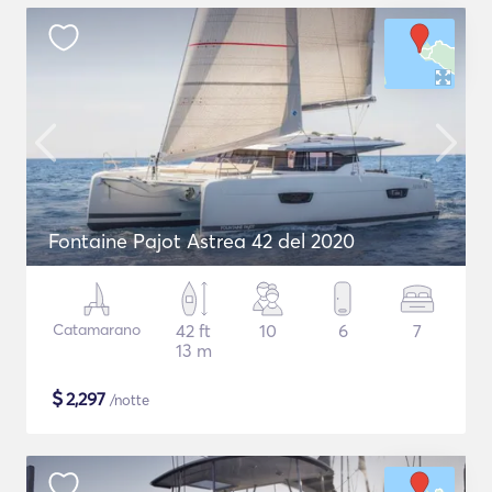
Fontaine Pajot Astrea 42 del 2020
Catamarano
42 ft
10
6
7
13 m
$
2,297
/notte