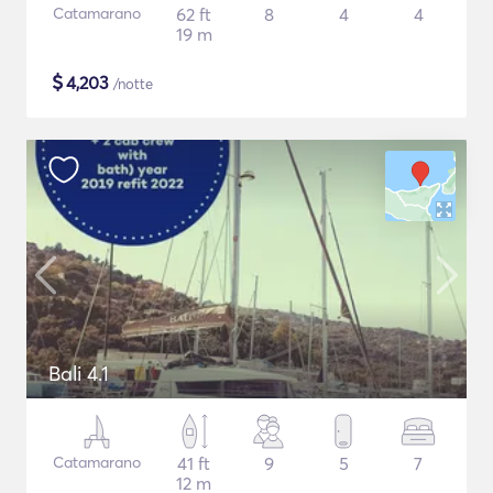
Catamarano
62 ft
8
4
4
19 m
$
4,203
/notte
Bali 4.1
Catamarano
41 ft
9
5
7
12 m