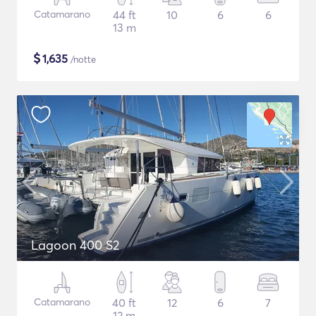
Catamarano
44 ft
10
6
6
13 m
$
1,635
/notte
Lagoon 400 S2
Catamarano
40 ft
12
6
7
12 m