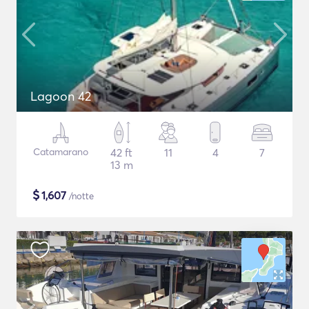
Lagoon 42
Catamarano
42 ft
11
4
7
13 m
$
1,607
/notte