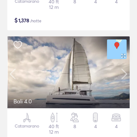
Catamarano
40 ft
8
4
4
12 m
$
1,378
/notte
Bali 4.0
Catamarano
40 ft
8
4
4
12 m