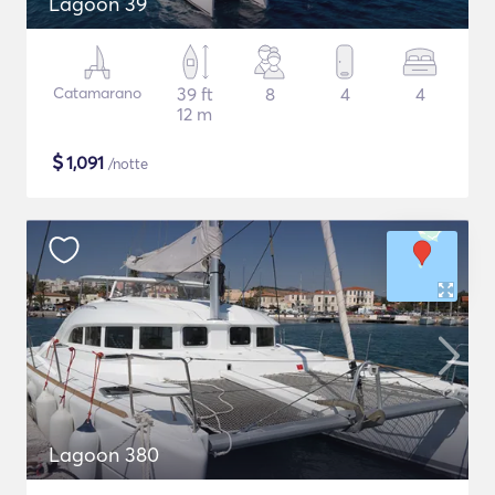
Lagoon 39
Catamarano
39 ft
8
4
4
12 m
$
1,091
/notte
Lagoon 380