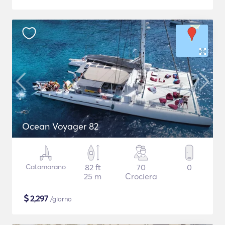
Ocean Voyager 82
Catamarano
82 ft
70
0
25 m
Crociera
$
2,297
/giorno