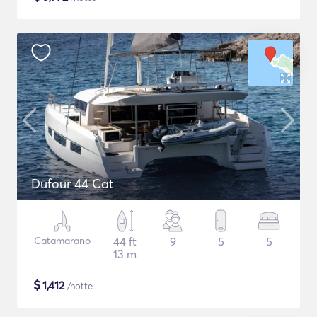
Dufour 44 Cat
Catamarano
44 ft
9
5
5
13 m
$
1,412
/notte