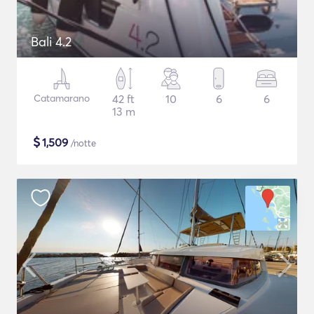
Bali 4.2
Catamarano
42 ft
10
6
6
13 m
$
1,509
/notte