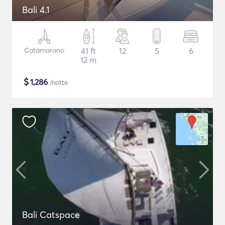
Bali 4.1
Catamarano
41 ft
12
5
6
12 m
$
1,286
/notte
Bali Catspace