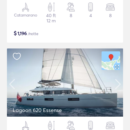
Catamarano
40 ft
8
4
8
12 m
$
1,196
/notte
Lagoon 620 Essense