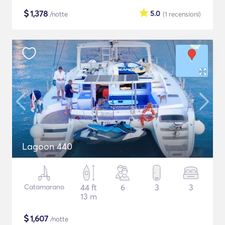
$
1,378
5.0
/notte
(1
recensioni
)
Lagoon 440
Catamarano
44 ft
6
3
3
13 m
$
1,607
/notte