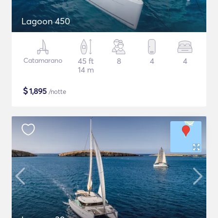
Lagoon 450
Catamarano
45 ft
8
4
4
14 m
$
1,895
/notte