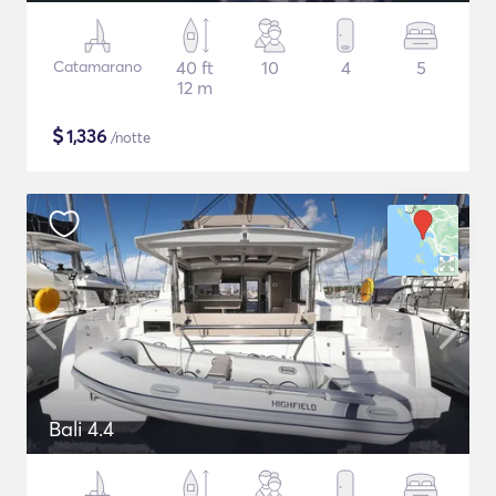
Catamarano
40 ft
10
4
5
12 m
$
1,336
/notte
Bali 4.4