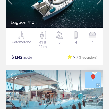
Lagoon 410
Catamarano
41 ft
8
4
4
12 m
$
1,142
5.0
/notte
(1
recensioni
)