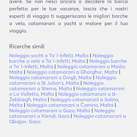
avere. Se non riesci ancora a decidere la barca
perfetta per le tue vacanze, lascia che i nostri
esperti di viaggio ti suggeriscano le migliori barche
a vela, catamarani o yacht a motore per il tuo
viaggio.
Ricerche simili
Noleggio yacht a Taʼ l-Infetti, Malta
|
Noleggio
barche a vela a Taʼ l-Infetti, Malta
|
Noleggio barche
a Taʼ l-Infetti, Malta
|
Noleggio catamarani a Msida,
Malta
|
Noleggio catamarani a Għargħur, Malta
|
Noleggio catamarani a Dingli, Malta
|
Noleggio
catamarani a St Julian's, Malta
|
Noleggio
catamarani a Sliema, Malta
|
Noleggio catamarani
a La Valletta, Malta
|
Noleggio catamarani a Iż-
Żebbiegħ, Malta
|
Noleggio catamarani a Salina,
Malta
|
Noleggio catamarani a Comino, Malta
|
Noleggio catamarani a Gozo, Malta
|
Noleggio
catamarani a Xlendi, Gozo
|
Noleggio catamarani a
Qbajjar, Gozo