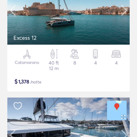
Excess 12
Catamarano
40 ft
8
4
4
12 m
$
1,378
/notte