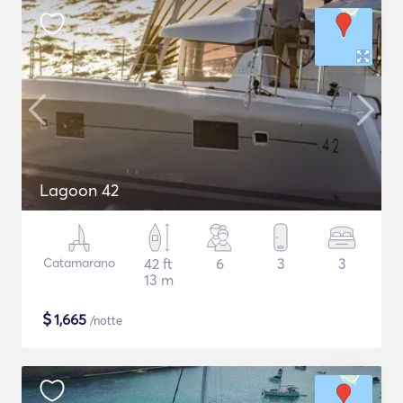
Lagoon 42
Catamarano
42 ft
6
3
3
13 m
$
1,665
/notte