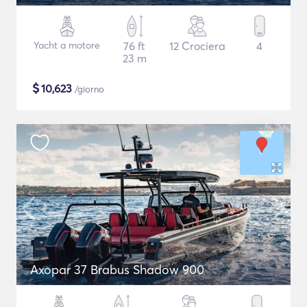
Yacht a motore
76 ft
12 Crociera
4
23 m
$
10,623
/giorno
Axopar 37 Brabus Shadow 900