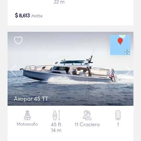
22 m
$
8,613
/notte
Axopar 45 TT
Motoscafo
45 ft
11 Crociera
1
14 m