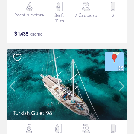
Yacht a motore
36 ft
7 Crociera
2
11 m
$
1,435
/giorno
Turkish Gulet 98