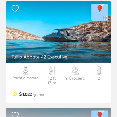
Tullio Abbate 42 Executive
Yacht a motore
42 ft
9 Crociera
2
13 m
$
1,022
/giorno