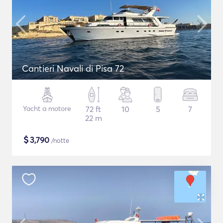
Cantieri Navali di Pisa 72
Yacht a motore
72 ft
10
5
7
22 m
$
3,790
/notte