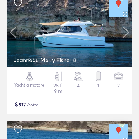
Jeanneau Merry Fisher 8
Yacht a motore
28 ft
4
1
2
9 m
$
917
/notte