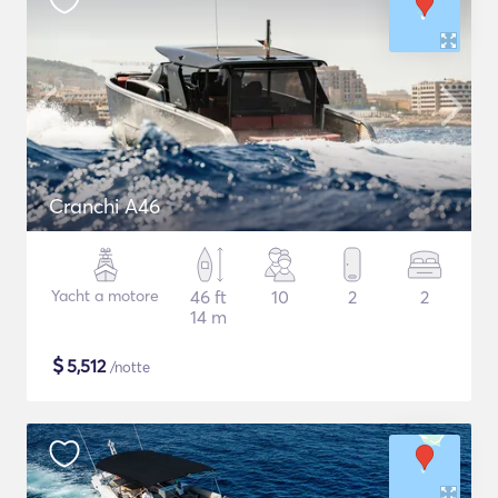
Cranchi A46
Yacht a motore
46 ft
10
2
2
14 m
$
5,512
/notte