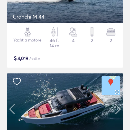
Cranchi M 44
Yacht a motore
46 ft
4
2
2
14 m
$
4,019
/notte