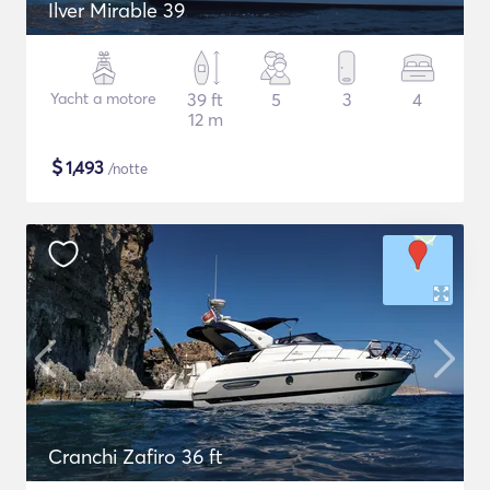
Ilver Mirable 39
Yacht a motore
39 ft
5
3
4
12 m
$
1,493
/notte
Cranchi Zafiro 36 ft