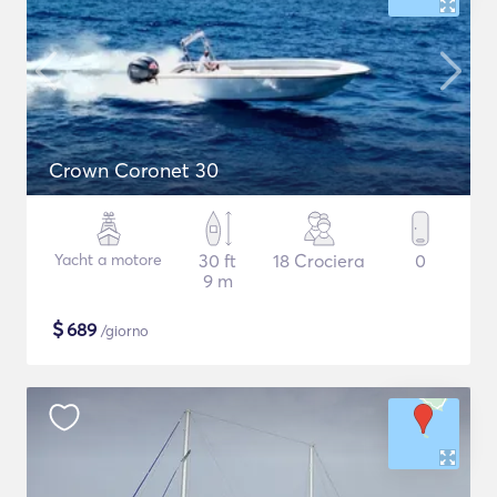
Crown Coronet 30
Yacht a motore
30 ft
18 Crociera
0
9 m
$
689
/giorno