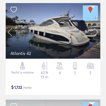
Atlantis 42
Yacht a motore
42 ft
4
2
2
13 m
$
1,722
/notte