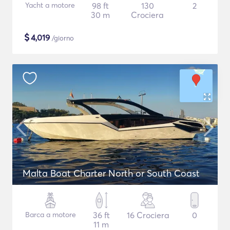
Yacht a motore
98 ft
130
2
30 m
Crociera
$
4,019
/giorno
Malta Boat Charter North or South Coast
Barca a motore
36 ft
16 Crociera
0
11 m