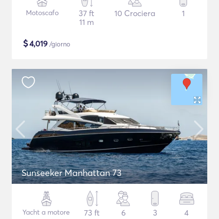
Motoscafo
37 ft
10 Crociera
1
11 m
$
4,019
/giorno
Sunseeker Manhattan 73
Yacht a motore
73 ft
6
3
4