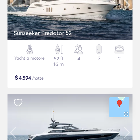
Sunseeker Predator 52
Yacht a motore
52 ft
4
3
2
16 m
$
4,594
/notte