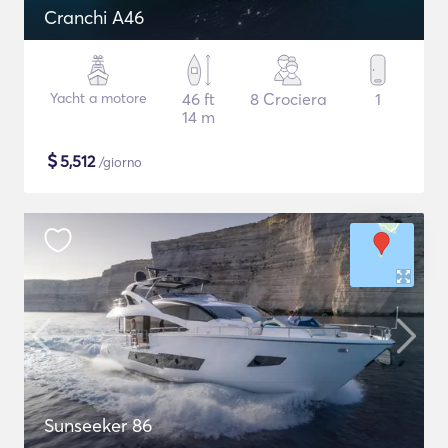
Cranchi A46
Yacht a motore
46 ft
8 Crociera
1
14 m
$
5,512
/giorno
Sunseeker 86