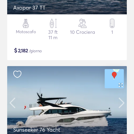
Axopar 37 TT
Motoscafo
37 ft
10 Crociera
1
11 m
$
2,182
/giorno
Sunseeker 76 Yacht