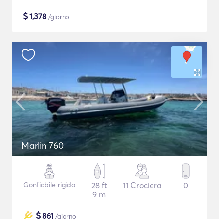
$
1,378
/giorno
Marlin 760
Gonfiabile rigido
28 ft
11 Crociera
0
9 m
$
861
/giorno