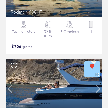
Rodman 900HT
Yacht a motore
32 ft
6 Crociera
1
10 m
$
706
/giorno