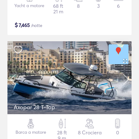
Yacht a motore
68 ft
8
3
6
21 m
$
7,465
/notte
Axopar 28 T-Top
Barca a motore
28 ft
8 Crociera
0
9 m