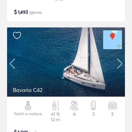
$
1,493
/giorno
Bavaria C42
Yacht a motore
41 ft
6
3
3
12 m