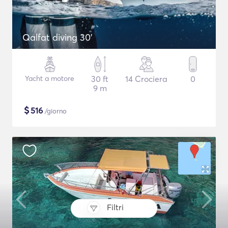
Qalfat diving 30'
Yacht a motore
30 ft
14 Crociera
0
9 m
$
516
/giorno
Filtri