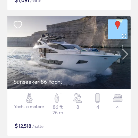
$
1,091
/notte
Sunseeker 86 Yacht
Yacht a motore
86 ft
8
4
4
26 m
$
12,518
/notte