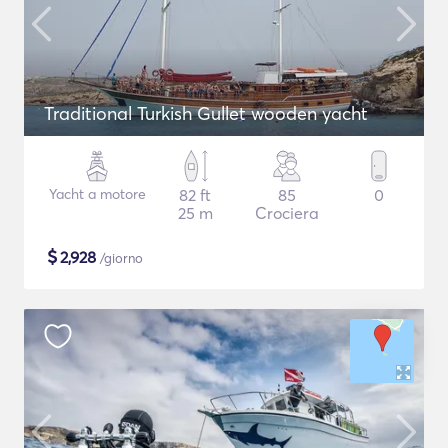
Traditional Turkish Gullet wooden yacht
Yacht a motore
82 ft
85
0
25 m
Crociera
$
2,928
/giorno