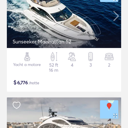
Sunseeker Manhattan 52
Yacht a motore
52 ft
4
3
2
16 m
$
6,776
/notte