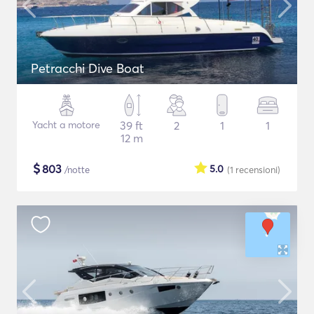
Petracchi Dive Boat
Yacht a motore
39 ft
2
1
1
12 m
$
803
5.0
/notte
(1
recensioni
)