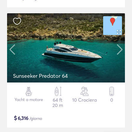
Sunseeker Predator 64
Yacht a motore
64 ft
10 Crociera
0
20 m
$
6,316
/giorno