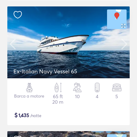
Ex-Italian Navy Vessel 65
Barca a motore
65 ft
10
4
5
20 m
$
1,435
/notte