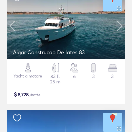
Algar Construcao De Iates 83
Yacht a motore
83 ft
6
3
3
25 m
$
8,728
/notte