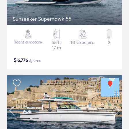
Sunseeker Superhawk 55
Yacht a motore
55 ft
10 Crociera
2
17 m
$
6,776
/giorno