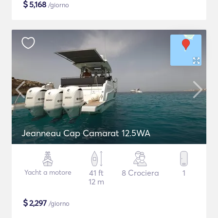
$
5,168
/giorno
Jeanneau Cap Camarat 12.5WA
Yacht a motore
41 ft
8 Crociera
1
12 m
$
2,297
/giorno