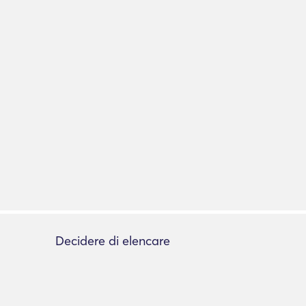
Decidere di elencare
Aggiungi elenco
zione
Informazioni sull'elenco