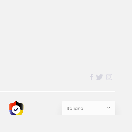
BednBlue
Guarantee