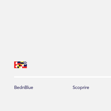
BednBlue
Scoprire
Centro assistenza
Tutti gli yacht
Termini di servizio
Consulente di prenota