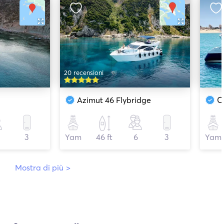
20 recensioni
Azimut 46 Flybridge
C
3
Yam
46 ft
6
3
Yam
Mostra di più
>