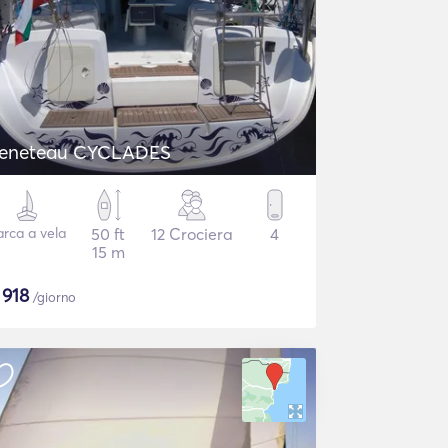
eneteau CYCLADES
arca a vela
50 ft
12 Crociera
4
15 m
$
918
/giorno