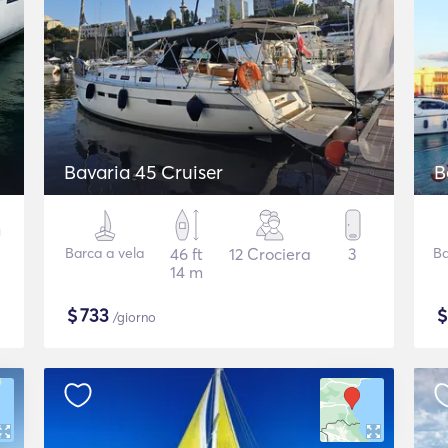
Bavaria 45 Cruiser
B
Barca a vela
46 ft
12 Crociera
3
Ba
14 m
$
733
/giorno