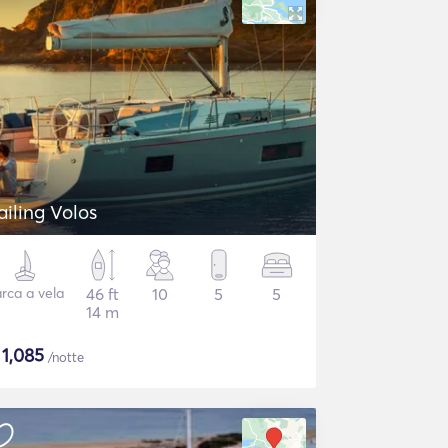
ailing Volos
rca a vela
46 ft
10
5
5
14 m
$
1,085
/notte