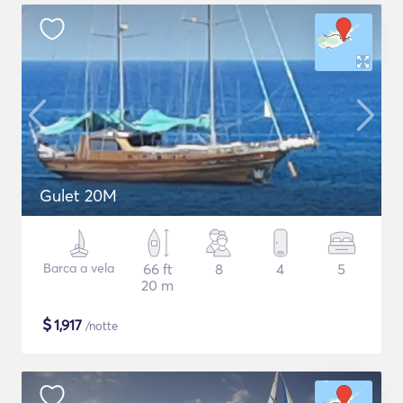
Gulet 20M
Barca a vela
66 ft
8
4
5
20 m
$
1,917
/notte