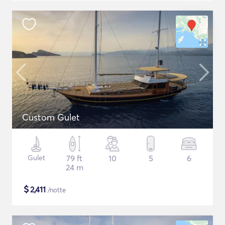
Custom Gulet
Gulet
79 ft
10
5
6
24 m
$
2,411
/notte