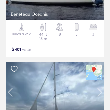
Beneteau Oceanis
Barca a vela
44 ft
8
3
3
13 m
$
401
/notte