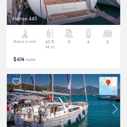
Hanse 445
Barca a vela
45 ft
9
4
5
14 m
$
674
/notte