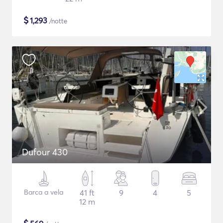
$
1,293
/notte
Dufour 430
Barca a vela
41 ft
9
4
5
12 m