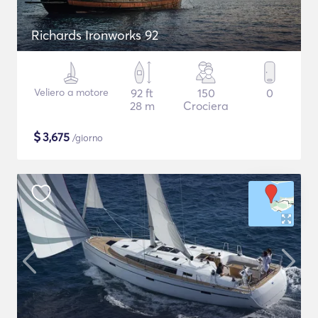
Richards Ironworks 92
Veliero a motore
92 ft
150
0
28 m
Crociera
$
3,675
/giorno