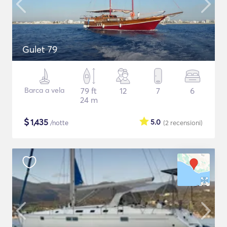
Gulet 79
Barca a vela
79 ft
12
7
6
24 m
$
1,435
5.0
/notte
(2
recensioni
)