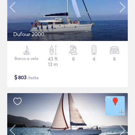
Dufour 2000
Barca a vela
43 ft
8
4
8
13 m
$
803
/notte