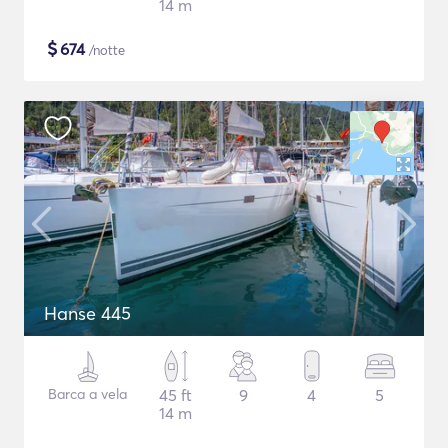
14 m
$
674
/notte
Hanse 445
Barca a vela
45 ft
9
4
5
14 m