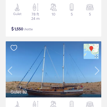
Gulet
78 ft
10
5
5
24 m
$
1,550
/notte
Gulet 82