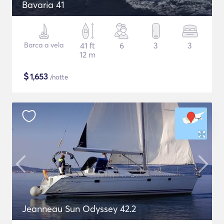
Bavaria 41
Barca a vela
41 ft
6
3
3
12 m
$
1,653
/notte
Jeanneau Sun Odyssey 42.2