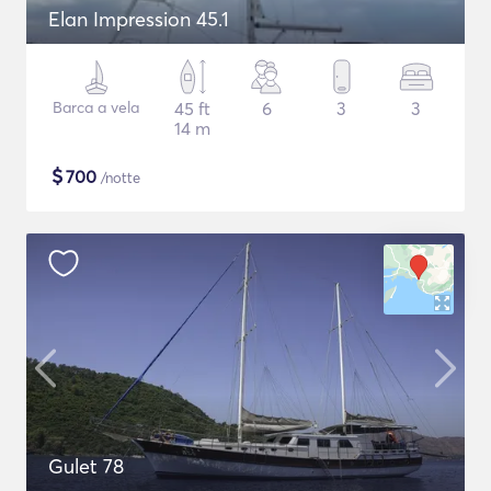
Elan Impression 45.1
Barca a vela
45 ft
6
3
3
14 m
$
700
/notte
Gulet 78