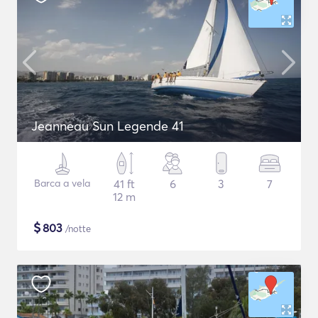
Jeanneau Sun Legende 41
Barca a vela
41 ft
6
3
7
12 m
$
803
/notte