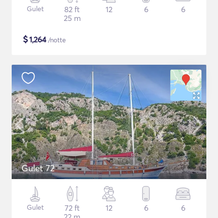
Gulet
82 ft
12
6
6
25 m
$
1,264
/notte
Gulet 72
Gulet
72 ft
12
6
6
22 m