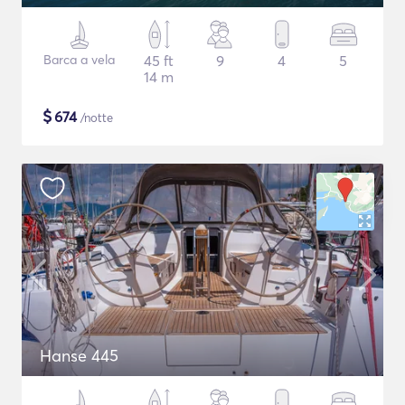
Barca a vela
45 ft
9
4
5
14 m
$
674
/notte
Hanse 445