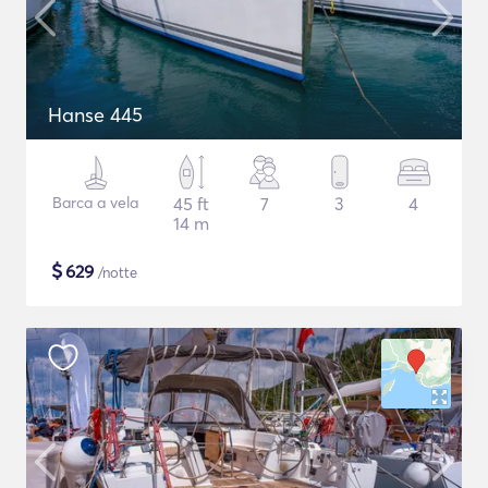
Hanse 445
Barca a vela
45 ft
7
3
4
14 m
$
629
/notte