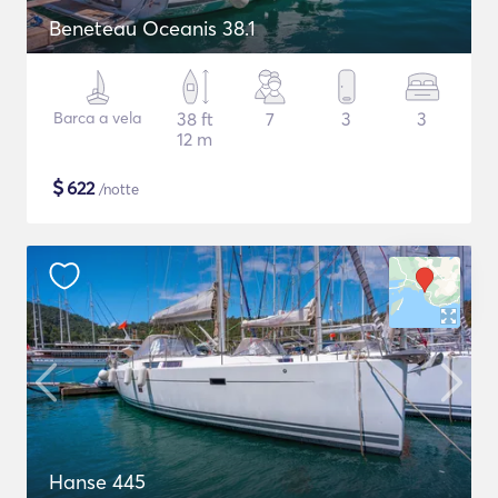
Beneteau Oceanis 38.1
Barca a vela
38 ft
7
3
3
12 m
$
622
/notte
Hanse 445