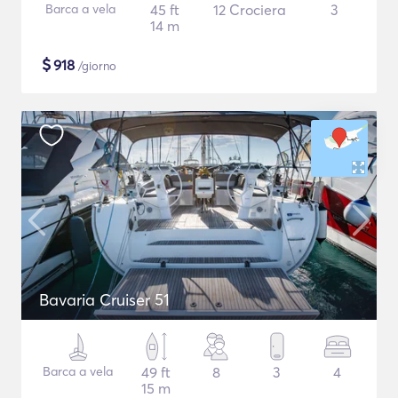
Barca a vela
45 ft
12 Crociera
3
14 m
$
918
/giorno
Bavaria Cruiser 51
Barca a vela
49 ft
8
3
4
15 m