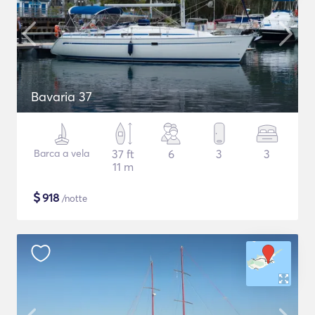
Bavaria 37
Barca a vela
37 ft
6
3
3
11 m
$
918
/notte