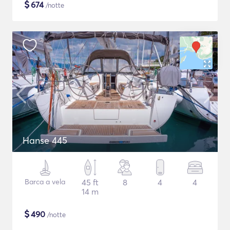
$
674
/notte
Hanse 445
Barca a vela
45 ft
8
4
4
14 m
$
490
/notte