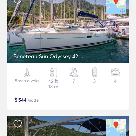
Beneteau Sun Odyssey 42
Barca a vela
42 ft
7
3
4
13 m
$
544
/notte