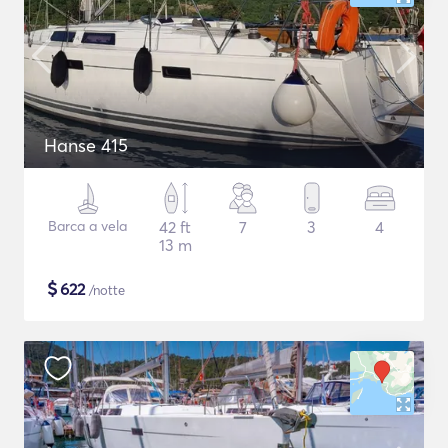
Hanse 415
Barca a vela
42 ft
7
3
4
13 m
$
622
/notte