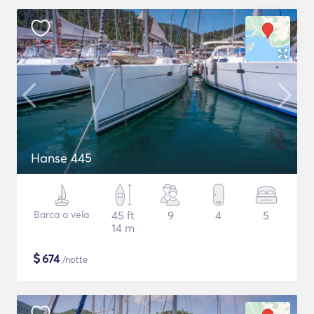
Hanse 445
Barca a vela
45 ft
9
4
5
14 m
$
674
/notte