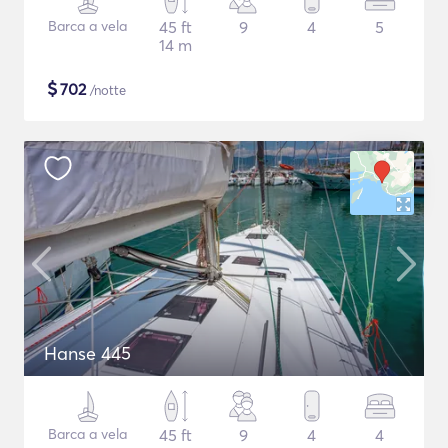
Barca a vela
45 ft
9
4
5
14 m
$
702
/notte
Hanse 445
Barca a vela
45 ft
9
4
4