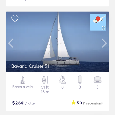
Bavaria Cruiser 51
Barca a vela
51 ft
8
3
3
16 m
$
2,641
5.0
/notte
(1
recensioni
)