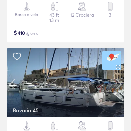
Barca a vela
43 ft
12 Crociera
3
13 m
$
410
/giorno
Bavaria 45