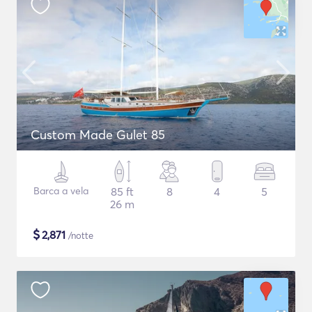
Custom Made Gulet 85
Barca a vela
85 ft
8
4
5
26 m
$
2,871
/notte