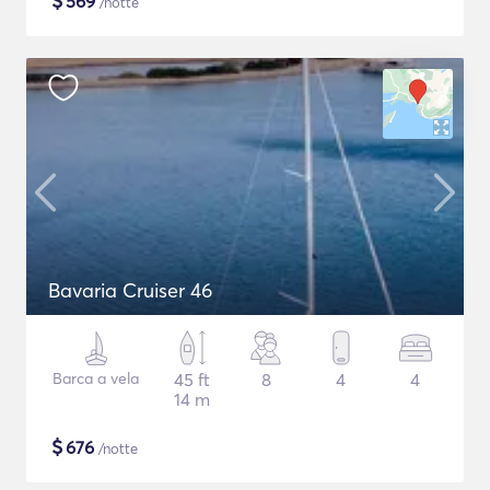
$
569
/notte
Bavaria Cruiser 46
Barca a vela
45 ft
8
4
4
14 m
$
676
/notte