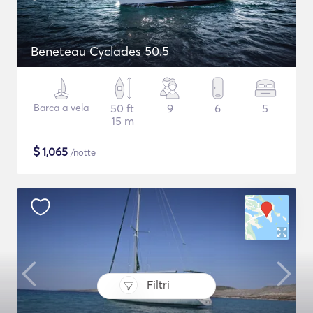
Beneteau Cyclades 50.5
Barca a vela
50 ft
9
6
5
15 m
$
1,065
/notte
Filtri