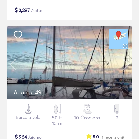
$
2,297
/notte
Atlantic 49
Barca a vela
50 ft
10 Crociera
2
15 m
$
964
5.0
/giorno
(1
recensioni
)