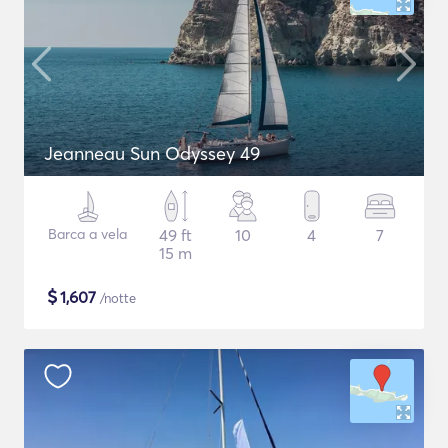
Jeanneau Sun Odyssey 49
Barca a vela
49 ft
10
4
7
15 m
$
1,607
/notte