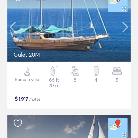
Gulet 20M
Barca a vela
66 ft
8
4
5
20 m
$
1,917
/notte