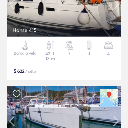
Hanse 415
Barca a vela
42 ft
7
3
4
13 m
$
622
/notte