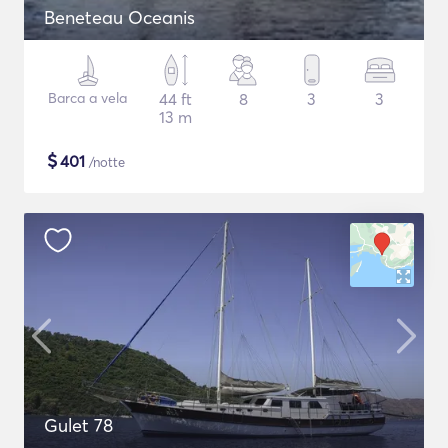
Beneteau Oceanis
Barca a vela
44 ft
8
3
3
13 m
$
401
/notte
Gulet 78