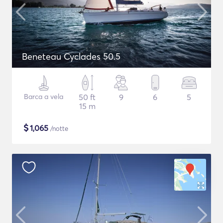
Beneteau Cyclades 50.5
Barca a vela
50 ft
9
6
5
15 m
$
1,065
/notte