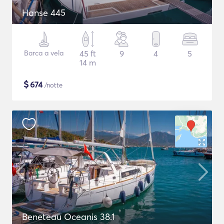
Hanse 445
Barca a vela
45 ft
9
4
5
14 m
$
674
/notte
Beneteau Oceanis 38.1