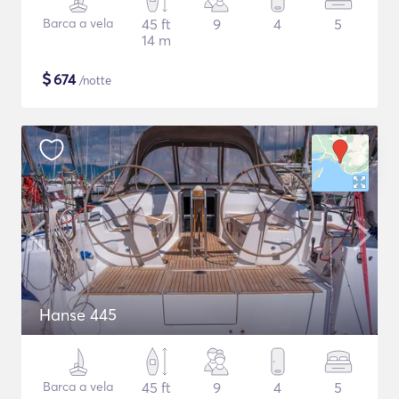
Barca a vela
45 ft
9
4
5
14 m
$
674
/notte
Hanse 445
Barca a vela
45 ft
9
4
5