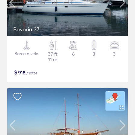
Bavaria 37
Barca a vela
37 ft
6
3
3
11 m
$
918
/notte