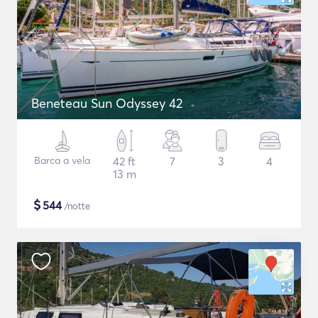
Beneteau Sun Odyssey 42
Barca a vela
42 ft
7
3
4
13 m
$
544
/notte