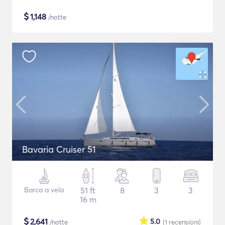
$
1,148
/notte
Bavaria Cruiser 51
Barca a vela
51 ft
8
3
3
16 m
$
2,641
5.0
/notte
(1
recensioni
)