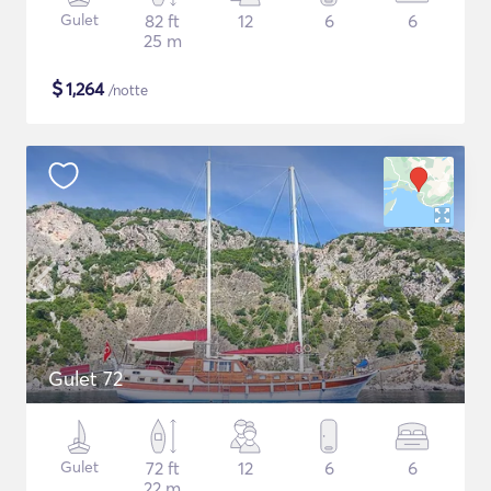
Gulet
82 ft
12
6
6
25 m
$
1,264
/notte
Gulet 72
Gulet
72 ft
12
6
6
22 m