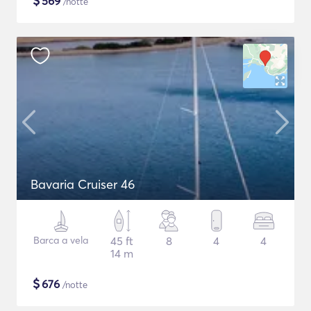
$
569
/notte
Bavaria Cruiser 46
Barca a vela
45 ft
8
4
4
14 m
$
676
/notte