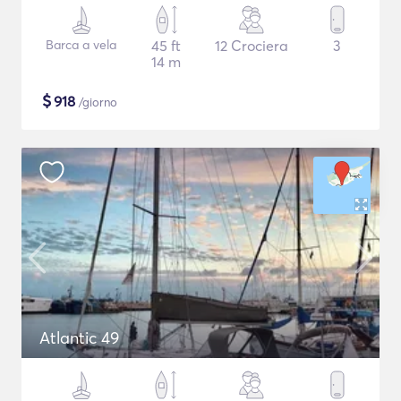
Barca a vela
45 ft
12 Crociera
3
14 m
$
918
/giorno
Atlantic 49