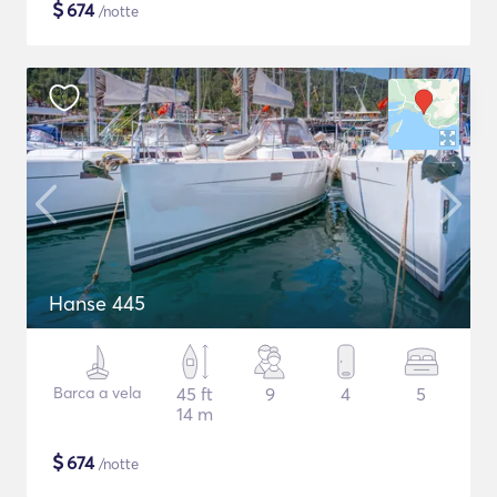
$
674
/notte
Hanse 445
Barca a vela
45 ft
9
4
5
14 m
$
674
/notte