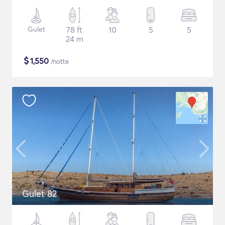
Gulet
78 ft
10
5
5
24 m
$
1,550
/notte
Gulet 82