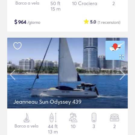
Barca a vela
50 ft
10 Crociera
2
15 m
$
964
5.0
/giorno
(1
recensioni
)
Jeanneau Sun Odyssey 439
Barca a vela
44 ft
10
3
2
13 m