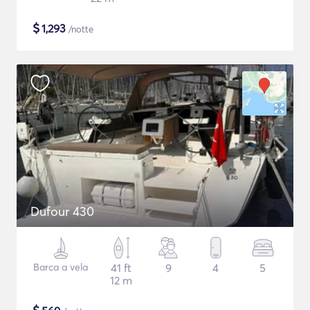
$
1,293
/notte
Dufour 430
Barca a vela
41 ft
9
4
5
12 m