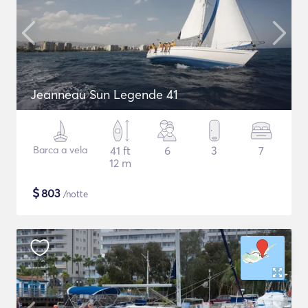
Jeanneau Sun Legende 41
Barca a vela
41 ft
6
3
7
12 m
$
803
/notte