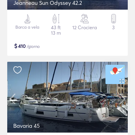
Jeanneau Sun Odyssey 42.2
Barca a vela
43 ft
12 Crociera
3
13 m
$
410
/giorno
Bavaria 45