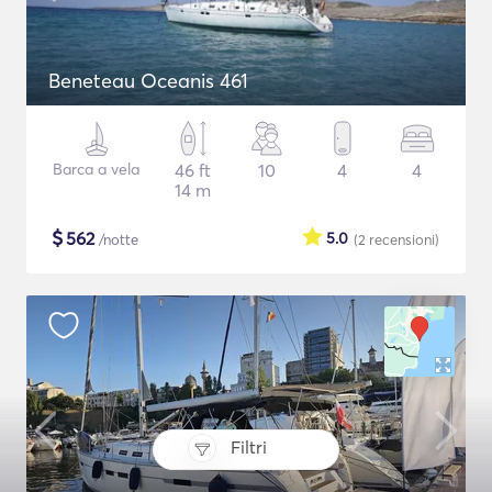
Beneteau Oceanis 461
Barca a vela
46 ft
10
4
4
14 m
$
562
5.0
/notte
(2
recensioni
)
Filtri