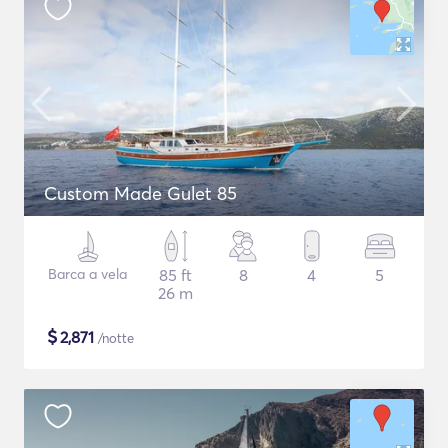
Custom Made Gulet 85
Barca a vela
85 ft
8
4
5
26 m
$
2,871
/notte