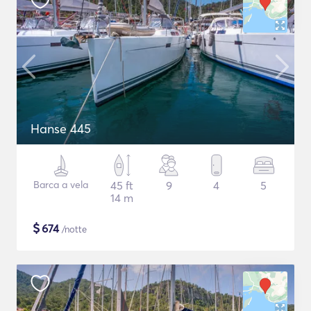
Hanse 445
Barca a vela
45 ft
9
4
5
14 m
$
674
/notte