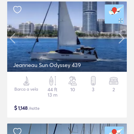
Jeanneau Sun Odyssey 439
Barca a vela
44 ft
10
3
2
13 m
$
1,148
/notte