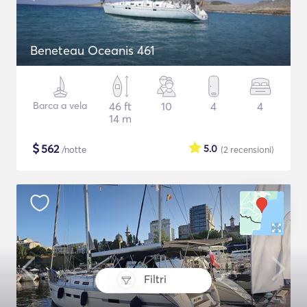
Beneteau Oceanis 461
Barca a vela
46 ft
10
4
4
14 m
$
562
5.0
/notte
(2
recensioni
)
Filtri