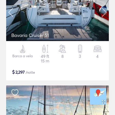
Bavaria Cruiser 51
Barca a vela
49 ft
8
3
4
15 m
$
2,297
/notte