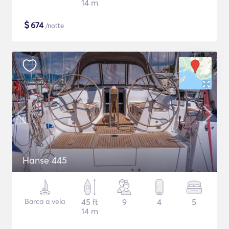
14 m
$
674
/notte
Hanse 445
Barca a vela
45 ft
9
4
5
14 m