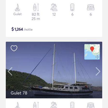
Gulet
82 ft
12
6
6
25 m
$
1,264
/notte
Gulet 78