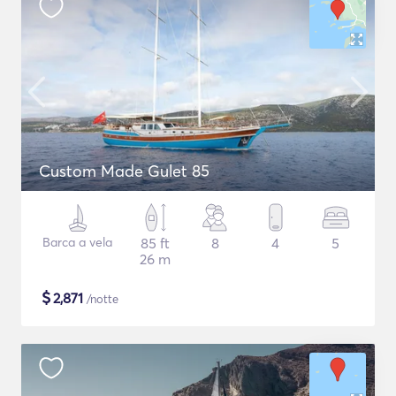
Custom Made Gulet 85
Barca a vela
85 ft
8
4
5
26 m
$
2,871
/notte