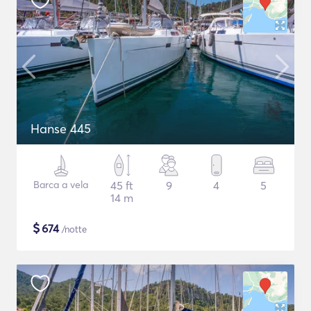
Hanse 445
Barca a vela
45 ft
9
4
5
14 m
$
674
/notte