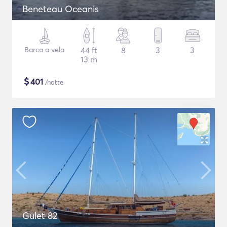
Beneteau Oceanis
Barca a vela
44 ft
8
3
3
13 m
$
401
/notte
Gulet 82