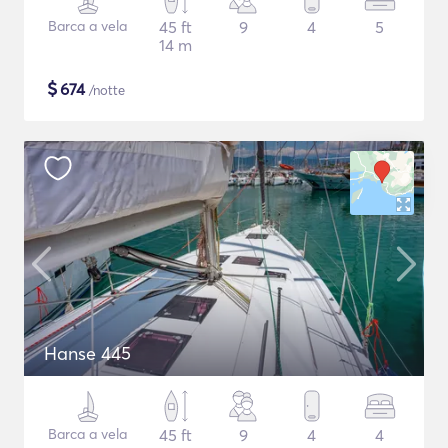
Barca a vela
45 ft
9
4
5
14 m
$
674
/notte
Hanse 445
Barca a vela
45 ft
9
4
4