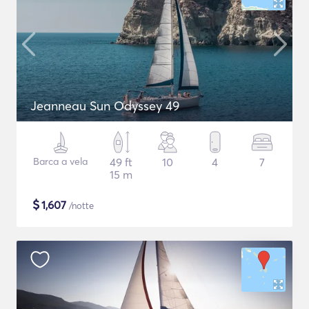
Jeanneau Sun Odyssey 49
Barca a vela
49 ft
10
4
7
15 m
$
1,607
/notte