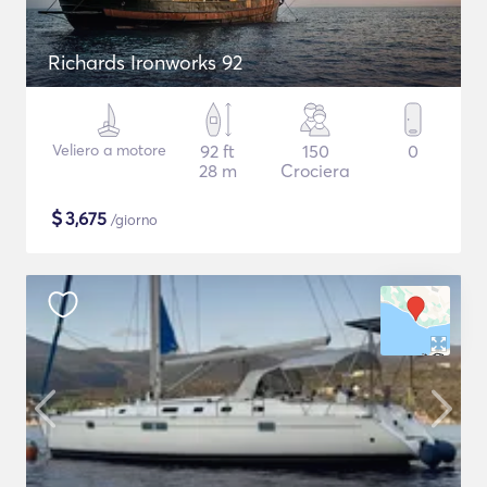
Richards Ironworks 92
Veliero a motore
92 ft
150
0
28 m
Crociera
$
3,675
/giorno