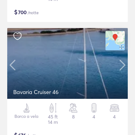
$
700
/notte
Bavaria Cruiser 46
Barca a vela
45 ft
8
4
4
14 m