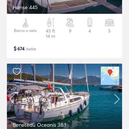
Hanse 445
Barca a vela
45 ft
9
4
5
14 m
$
674
/notte
Beneteau Oceanis 38.1