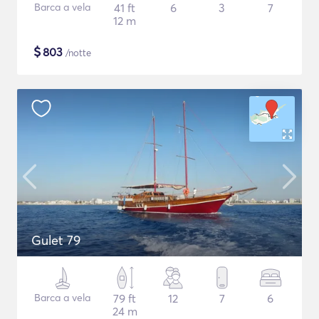
Barca a vela
41 ft
6
3
7
12 m
$
803
/notte
Gulet 79
Barca a vela
79 ft
12
7
6
24 m