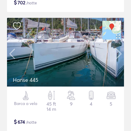
$
702
/notte
Hanse 445
Barca a vela
45 ft
9
4
5
14 m
$
674
/notte