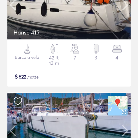
Hanse 415
Barca a vela
42 ft
7
3
4
13 m
$
622
/notte