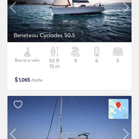
Beneteau Cyclades 50.5
Barca a vela
50 ft
9
6
5
15 m
$
1,065
/notte