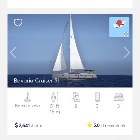
Bavaria Cruiser 51
Barca a vela
51 ft
8
3
3
16 m
$
2,641
5.0
/notte
(1
recensioni
)