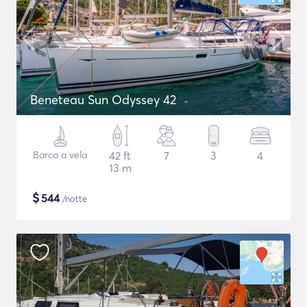
Beneteau Sun Odyssey 42
Barca a vela
42 ft
7
3
4
13 m
$
544
/notte