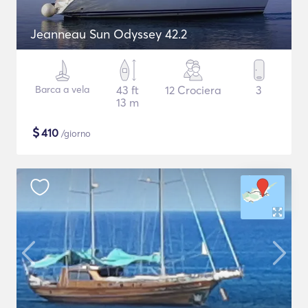
Jeanneau Sun Odyssey 42.2
Barca a vela
43 ft
12 Crociera
3
13 m
$
410
/giorno