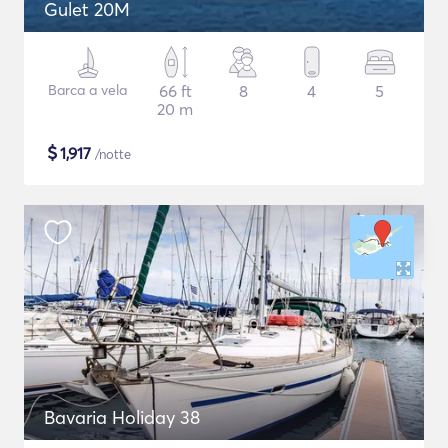
Gulet 20M
Barca a vela
66 ft
8
4
5
20 m
$
1,917
/notte
Bavaria Holiday 38