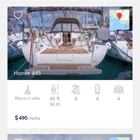
Hanse 445
Barca a vela
45 ft
8
4
4
14 m
$
490
/notte