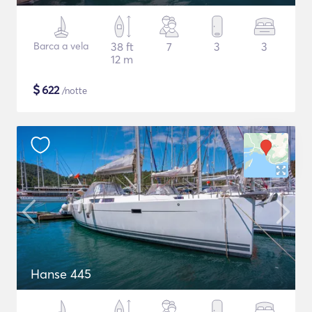
Barca a vela
38 ft
7
3
3
12 m
$
622
/notte
Hanse 445