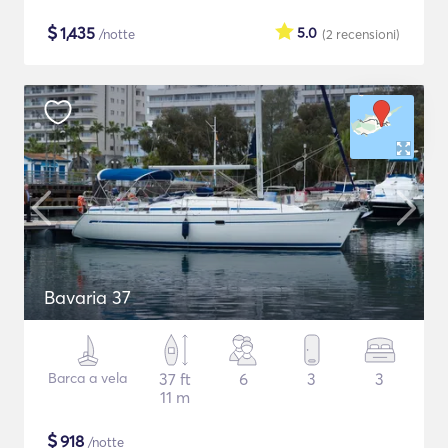
$
1,435
5.0
/notte
(2
recensioni
)
Bavaria 37
Barca a vela
37 ft
6
3
3
11 m
$
918
/notte