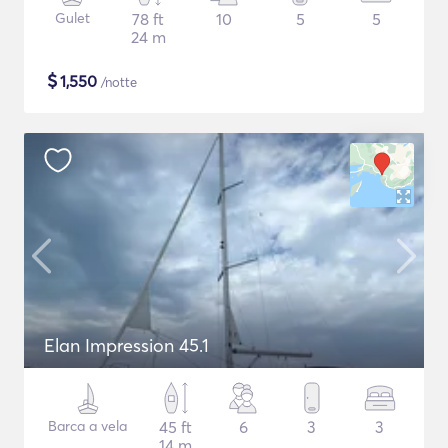
Gulet
78 ft
10
5
5
24 m
$
1,550
/notte
Elan Impression 45.1
Barca a vela
45 ft
6
3
3
14 m