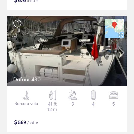
$
676
/notte
Dufour 430
Barca a vela
41 ft
9
4
5
12 m
$
569
/notte