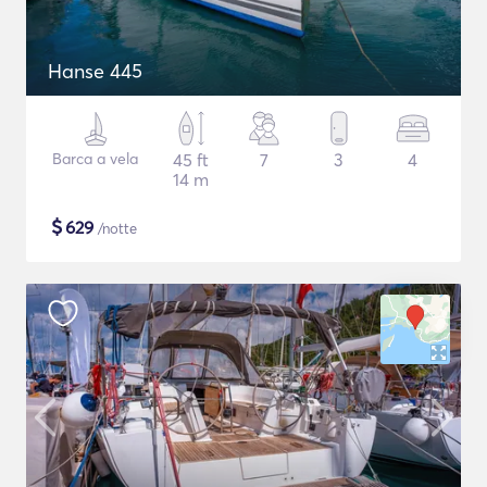
Hanse 445
Barca a vela
45 ft
7
3
4
14 m
$
629
/notte