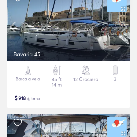
Bavaria 45
Barca a vela
45 ft
12 Crociera
3
14 m
$
918
/giorno