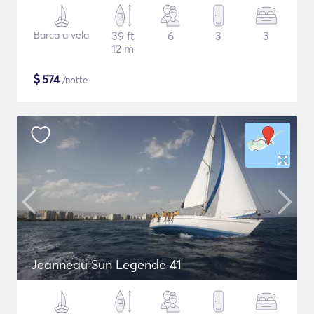
Barca a vela
39 ft
6
3
3
12 m
$
574
/notte
Jeanneau Sun Legende 41