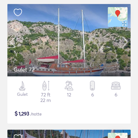
Gulet 72
Gulet
72 ft
12
6
6
22 m
$
1,293
/notte