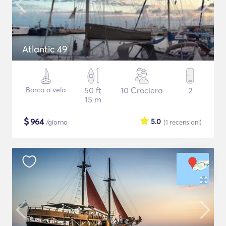
Atlantic 49
Barca a vela
50 ft
10 Crociera
2
15 m
$
964
5.0
/giorno
(1
recensioni
)