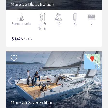
More 55 Black Edition
Barca a vela
55 ft
13
6
7
17 m
$
1,426
/notte
More 55 Silver Edition