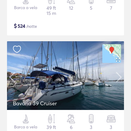
Barca a vela
49 ft
12
5
7
15 m
$
524
/notte
Bavaria 39 Cruiser
Barca a vela
39 ft
6
3
3