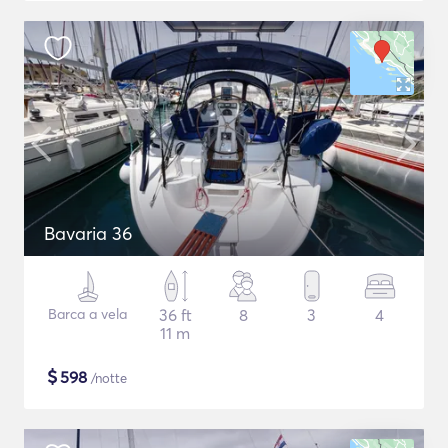
Bavaria 36
Barca a vela
36 ft
8
3
4
11 m
$
598
/notte