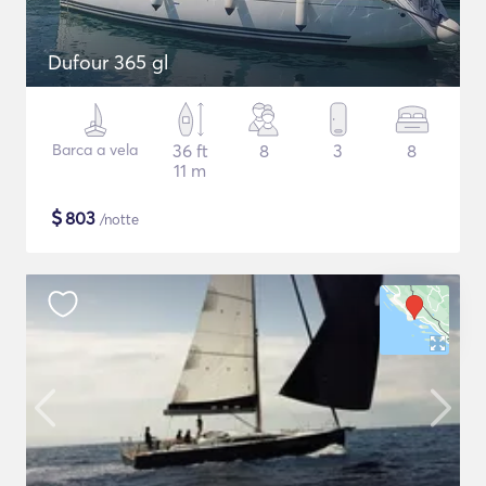
Dufour 365 gl
Barca a vela
36 ft
8
3
8
11 m
$
803
/notte