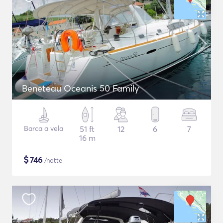
Beneteau Oceanis 50 Family
Barca a vela
51 ft
12
6
7
16 m
$
746
/notte