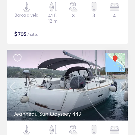
Barca a vela
41 ft
8
3
4
12 m
$
705
/notte
Jeanneau Sun Odyssey 449