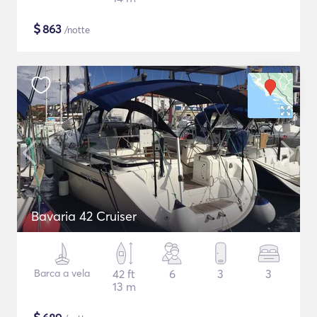
$
863
/notte
Bavaria 42 Cruiser
Barca a vela
42 ft
6
3
3
13 m