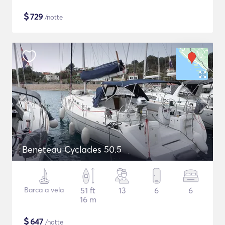
$
729
/notte
Beneteau Cyclades 50.5
Barca a vela
51 ft
13
6
6
16 m
$
647
/notte