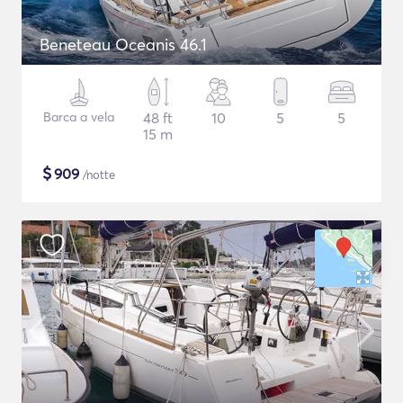
Beneteau Oceanis 46.1
Barca a vela
48 ft
10
5
5
15 m
$
909
/notte