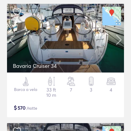
Bavaria Cruiser 34
Barca a vela
33 ft
7
3
4
10 m
$
570
/notte