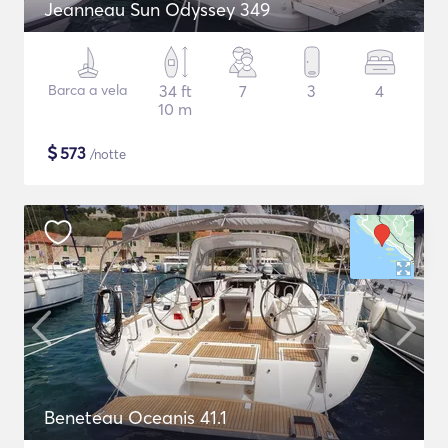
Jeanneau Sun Odyssey 349
Barca a vela
34 ft
7
3
4
10 m
$
573
/notte
Beneteau Oceanis 41.1