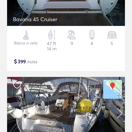
Bavaria 45 Cruiser
Barca a vela
47 ft
9
4
5
14 m
$
399
/notte