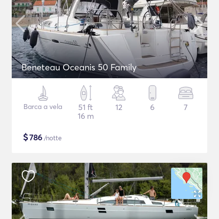
Beneteau Oceanis 50 Family
Barca a vela
51 ft
12
6
7
16 m
$
786
/notte