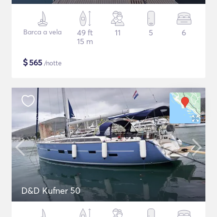
Barca a vela
49 ft
11
5
6
15 m
$
565
/notte
D&D Kufner 50