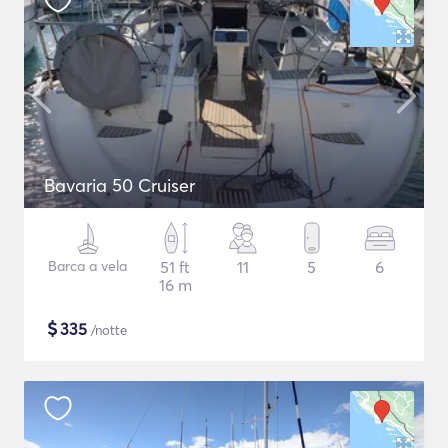
Bavaria 50 Cruiser
Barca a vela
51 ft
11
5
6
16 m
$
335
/notte