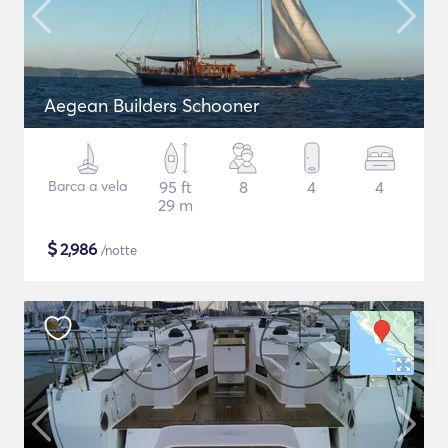
Aegean Builders Schooner
Barca a vela
95 ft
8
4
4
29 m
$
2,986
/notte