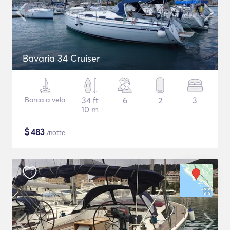
Bavaria 34 Cruiser
Barca a vela
34 ft
6
2
3
10 m
$
483
/notte