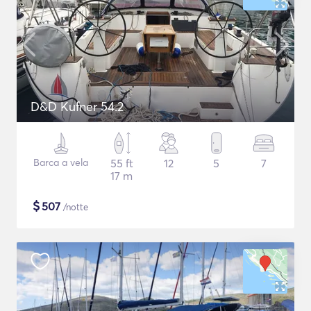
D&D Kufner 54.2
Barca a vela
55 ft
12
5
7
17 m
$
507
/notte