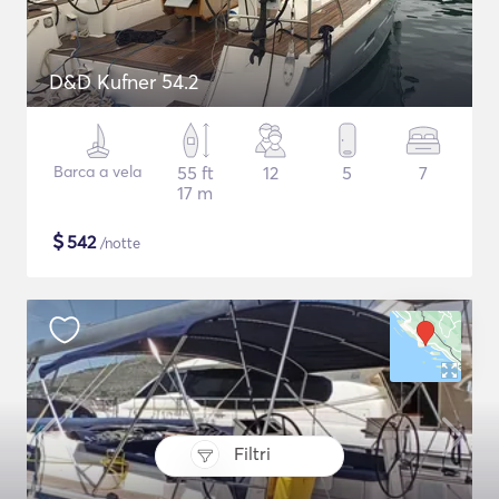
D&D Kufner 54.2
Barca a vela
55 ft
12
5
7
17 m
$
542
/notte
Filtri