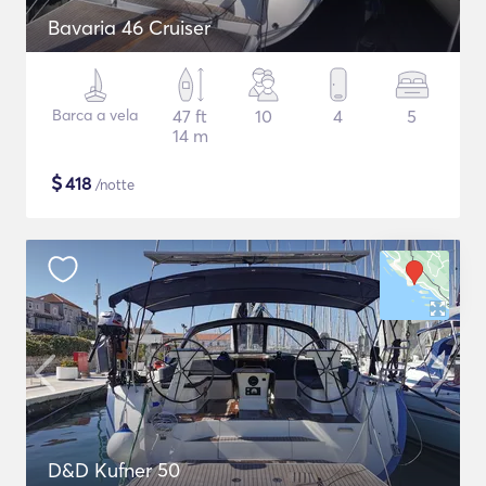
Bavaria 46 Cruiser
Barca a vela
47 ft
10
4
5
14 m
$
418
/notte
D&D Kufner 50