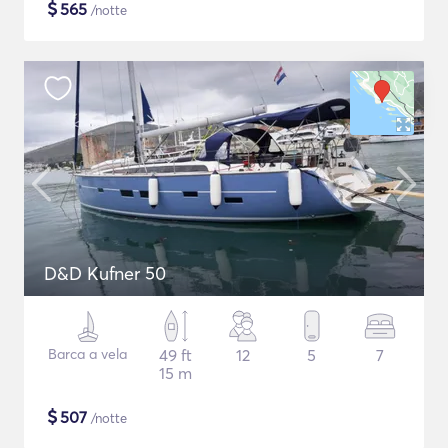
$
565
/notte
D&D Kufner 50
Barca a vela
49 ft
12
5
7
15 m
$
507
/notte