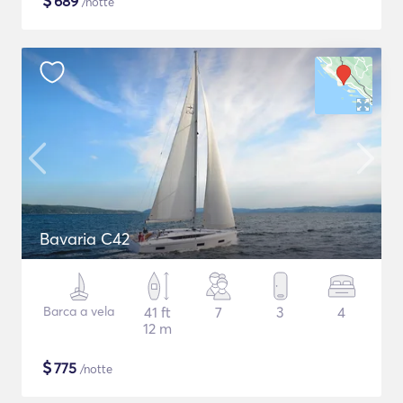
$
689
/notte
Bavaria C42
Barca a vela
41 ft
7
3
4
12 m
$
775
/notte