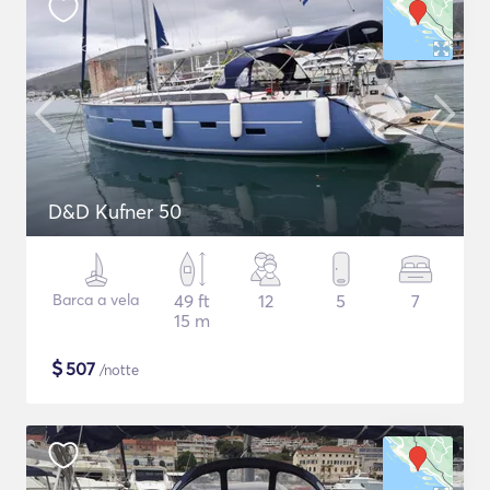
D&D Kufner 50
Barca a vela
49 ft
12
5
7
15 m
$
507
/notte