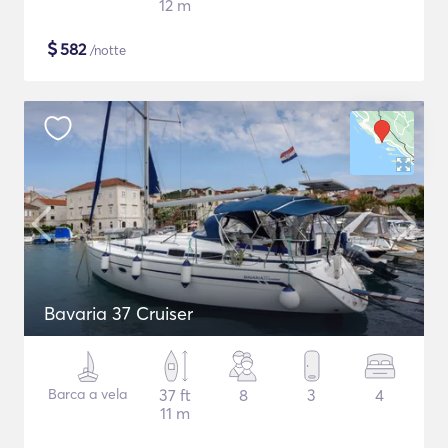
12 m
$
582
/notte
Bavaria 37 Cruiser
Barca a vela
37 ft
8
3
4
11 m