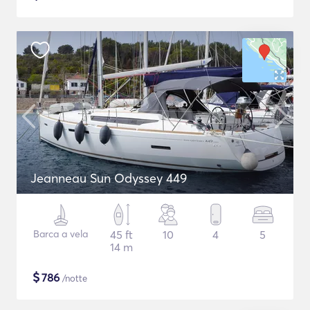
Jeanneau Sun Odyssey 449
Barca a vela
45 ft
10
4
5
14 m
$
786
/notte