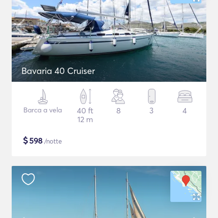
Bavaria 40 Cruiser
Barca a vela
40 ft
8
3
4
12 m
$
598
/notte