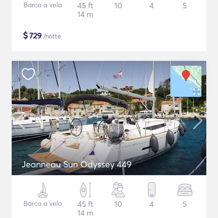
Barca a vela
45 ft
10
4
5
14 m
$
729
/notte
Jeanneau Sun Odyssey 449
Barca a vela
45 ft
10
4
5
14 m