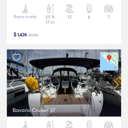
Barca a vela
55 ft
13
6
7
17 m
$
1,426
/notte
Bavaria Cruiser 37