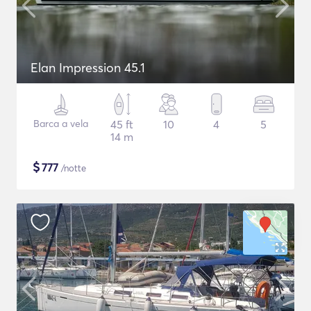
Elan Impression 45.1
Barca a vela
45 ft
10
4
5
14 m
$
777
/notte