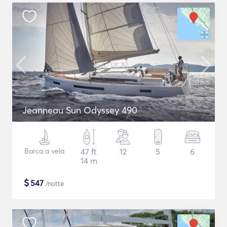
Jeanneau Sun Odyssey 490
Barca a vela
47 ft
12
5
6
14 m
$
547
/notte