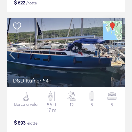
$
622
/notte
D&D Kufner 54
Barca a vela
56 ft
12
5
5
17 m
$
893
/notte