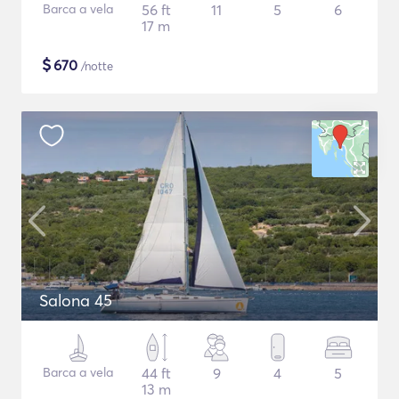
Barca a vela
56 ft
11
5
6
17 m
$
670
/notte
Salona 45
Barca a vela
44 ft
9
4
5
13 m