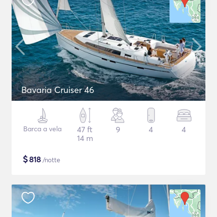
Bavaria Cruiser 46
Barca a vela
47 ft
9
4
4
14 m
$
818
/notte