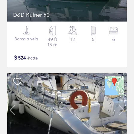
D&D Kufner 50
Barca a vela
49 ft
12
5
6
15 m
$
524
/notte