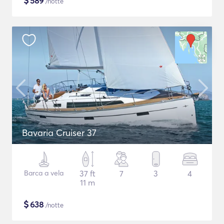
$
589
/notte
Bavaria Cruiser 37
Barca a vela
37 ft
7
3
4
11 m
$
638
/notte