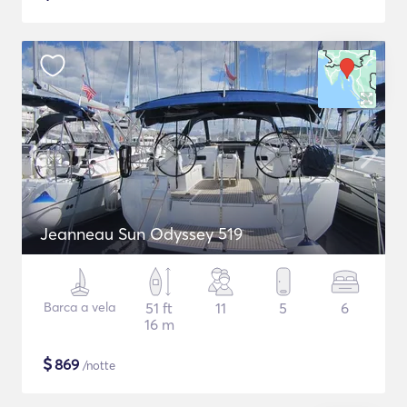
Jeanneau Sun Odyssey 519
Barca a vela
51 ft
11
5
6
16 m
$
869
/notte