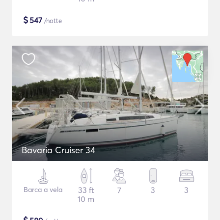
$
547
/notte
Bavaria Cruiser 34
Barca a vela
33 ft
7
3
3
10 m