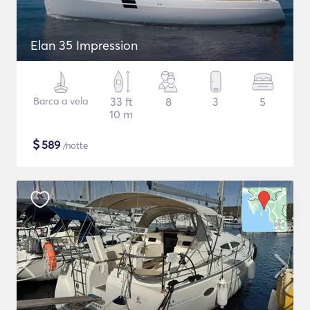
Elan 35 Impression
Barca a vela
33 ft
8
3
5
10 m
$
589
/notte