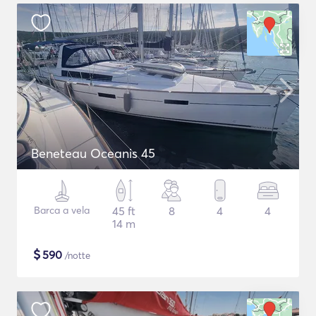
Beneteau Oceanis 45
Barca a vela
45 ft
8
4
4
14 m
$
590
/notte