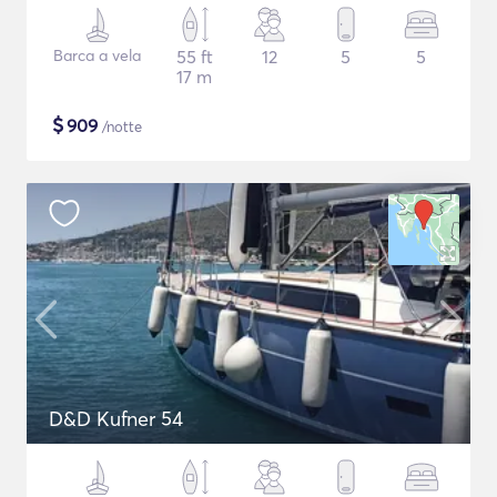
Barca a vela
55 ft
12
5
5
17 m
$
909
/notte
D&D Kufner 54