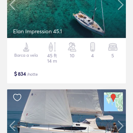
Elan Impression 45.1
Barca a vela
45 ft
10
4
5
14 m
$
834
/notte