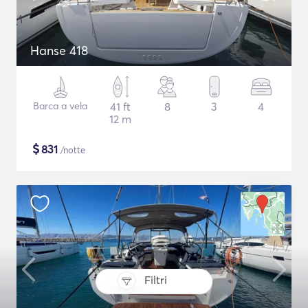
Hanse 418
Barca a vela
41 ft
8
3
4
12 m
$
831
/notte
Filtri