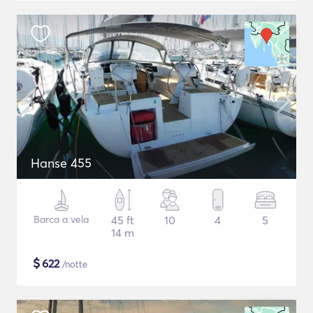
Hanse 455
Barca a vela
45 ft
10
4
5
14 m
$
622
/notte