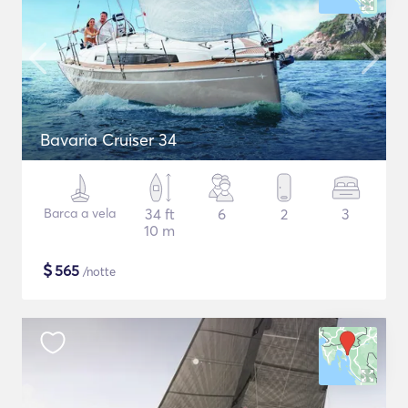
Bavaria Cruiser 34
Barca a vela
34 ft
6
2
3
10 m
$
565
/notte