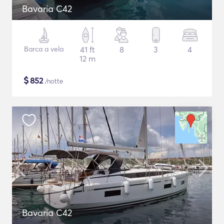
Bavaria C42
Barca a vela
41 ft
8
3
4
12 m
$
852
/notte
Bavaria C42