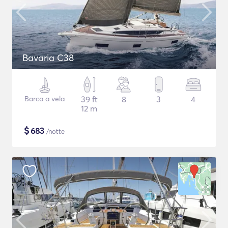
Bavaria C38
Barca a vela
39 ft
8
3
4
12 m
$
683
/notte