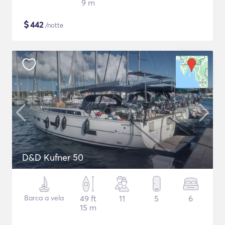
9 m
$
442
/notte
D&D Kufner 50
Barca a vela
49 ft
11
5
6
15 m