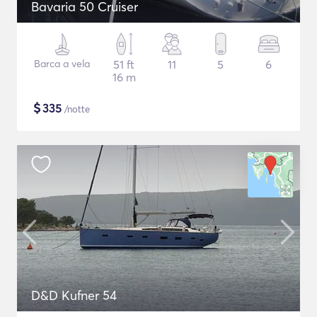
Bavaria 50 Cruiser
Barca a vela
51 ft
11
5
6
16 m
$
335
/notte
D&D Kufner 54