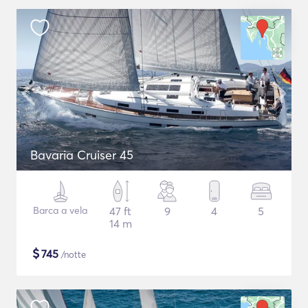
Bavaria Cruiser 45
Barca a vela
47 ft
9
4
5
14 m
$
745
/notte