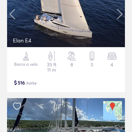
Elan E4
Barca a vela
35 ft
8
3
4
11 m
$
516
/notte