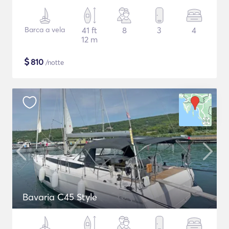
Barca a vela
41 ft
8
3
4
12 m
$
810
/notte
Bavaria C45 Style