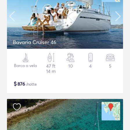
Bavaria Cruiser 46
Barca a vela
47 ft
10
4
5
14 m
$
876
/notte