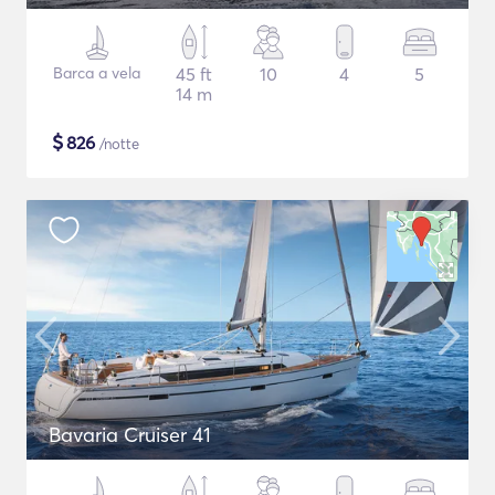
Barca a vela
45 ft
10
4
5
14 m
$
826
/notte
Bavaria Cruiser 41