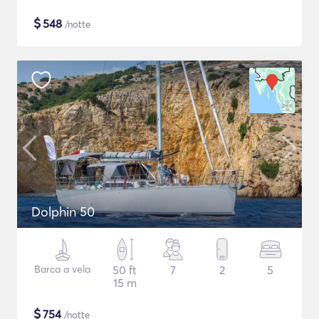
$
548
/notte
Dolphin 50
Barca a vela
50 ft
7
2
5
15 m
$
754
/notte