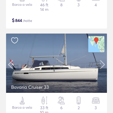
Barca a vela
46 ft
8
3
4
14 m
$
844
/notte
Bavaria Cruiser 33
Barca a vela
33 ft
6
2
3
10 m