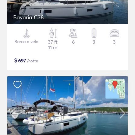
Bavaria C38
Barca a vela
37 ft
6
3
3
11 m
$
697
/notte