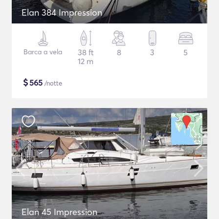
Elan 384 Impression
Barca a vela
38 ft
8
3
5
12 m
$
565
/notte
Elan 45 Impression