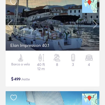
Elan Impression 40.1
Barca a vela
40 ft
8
3
4
12 m
$
499
/notte