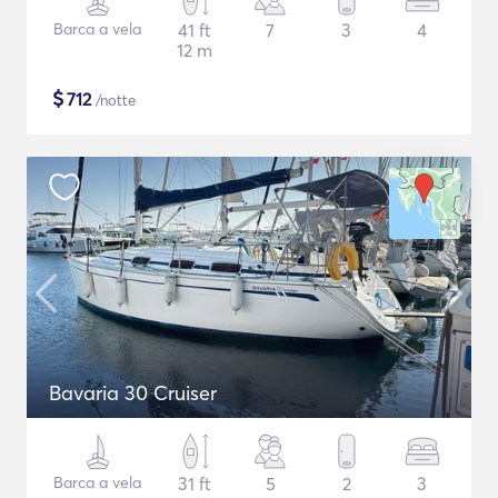
Barca a vela
41 ft
7
3
4
12 m
$
712
/notte
Bavaria 30 Cruiser
Barca a vela
31 ft
5
2
3