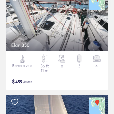
Elan 350
Barca a vela
35 ft
8
3
4
11 m
$
459
/notte