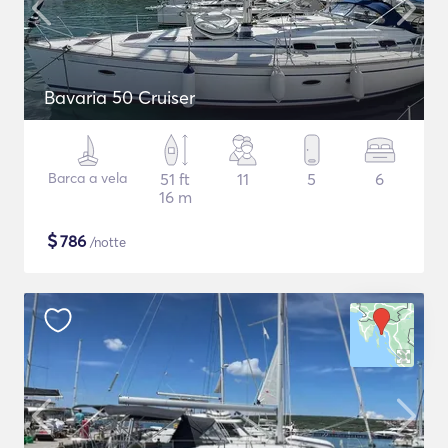
Bavaria 50 Cruiser
Barca a vela
51 ft
11
5
6
16 m
$
786
/notte