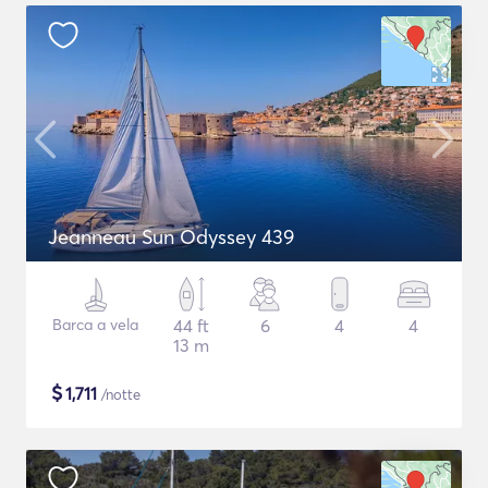
Jeanneau Sun Odyssey 439
Barca a vela
44 ft
6
4
4
13 m
$
1,711
/notte