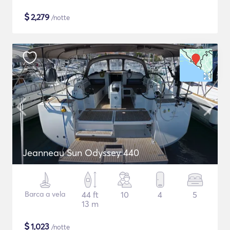
$
2,279
/notte
Jeanneau Sun Odyssey 440
Barca a vela
44 ft
10
4
5
13 m
$
1,023
/notte