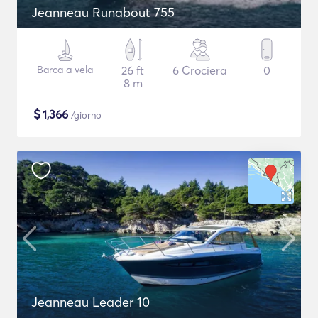
Jeanneau Runabout 755
Barca a vela
26 ft
6 Crociera
0
8 m
$
1,366
/giorno
Jeanneau Leader 10