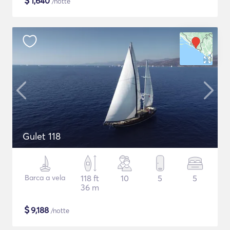
$
1,640
/notte
Gulet 118
Barca a vela
118 ft
10
5
5
36 m
$
9,188
/notte