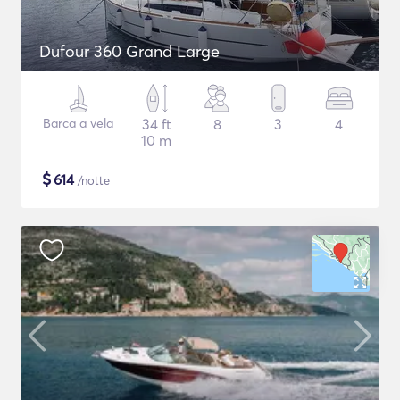
Dufour 360 Grand Large
Barca a vela
34 ft
8
3
4
10 m
$
614
/notte