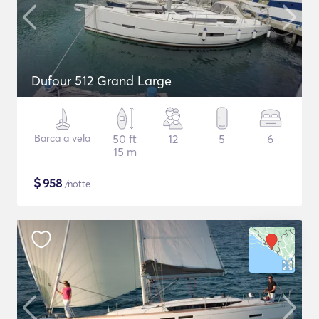
Dufour 512 Grand Large
Barca a vela
50 ft
12
5
6
15 m
$
958
/notte