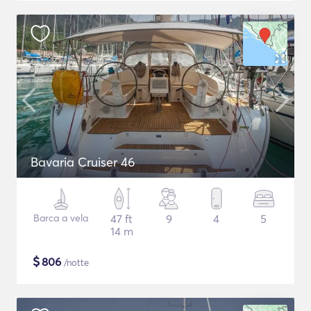
Bavaria Cruiser 46
Barca a vela
47 ft
9
4
5
14 m
$
806
/notte