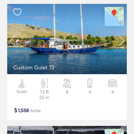
Custom Gulet 72
Gulet
72 ft
8
4
4
22 m
$
1,558
/notte