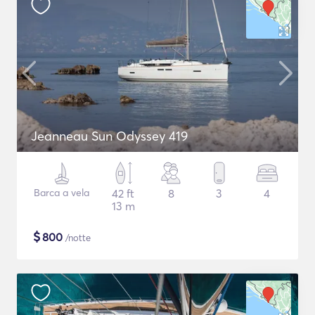
Jeanneau Sun Odyssey 419
Barca a vela
42 ft
8
3
4
13 m
$
800
/notte