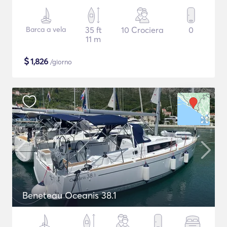
Barca a vela
35 ft
10 Crociera
0
11 m
$
1,826
/giorno
Beneteau Oceanis 38.1