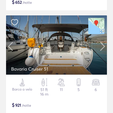
$
652
/notte
Bavaria Cruiser 51
Barca a vela
51 ft
11
5
6
16 m
$
921
/notte