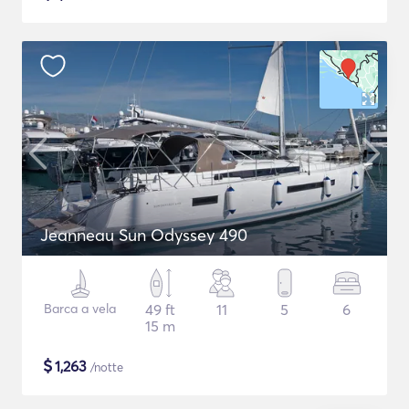
Jeanneau Sun Odyssey 490
Barca a vela
49 ft
11
5
6
15 m
$
1,263
/notte