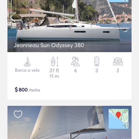
Jeanneau Sun Odyssey 380
Barca a vela
37 ft
6
3
3
11 m
$
800
/notte