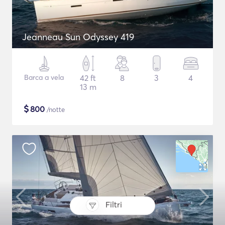
Jeanneau Sun Odyssey 419
Barca a vela
42 ft
8
3
4
13 m
$
800
/notte
Filtri