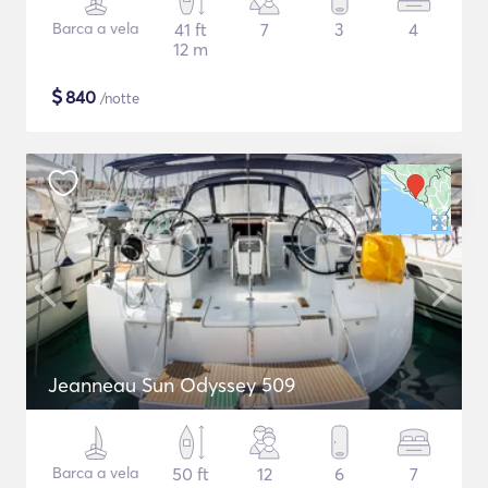
Barca a vela
41 ft
7
3
4
12 m
$
840
/notte
Jeanneau Sun Odyssey 509
Barca a vela
50 ft
12
6
7