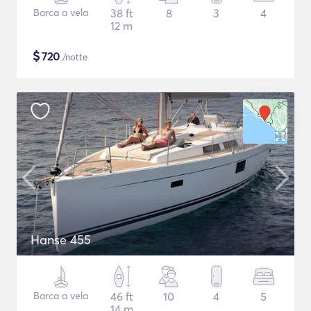
Barca a vela
38 ft
8
3
4
12 m
$
720
/notte
Hanse 455
Barca a vela
46 ft
10
4
5
14 m