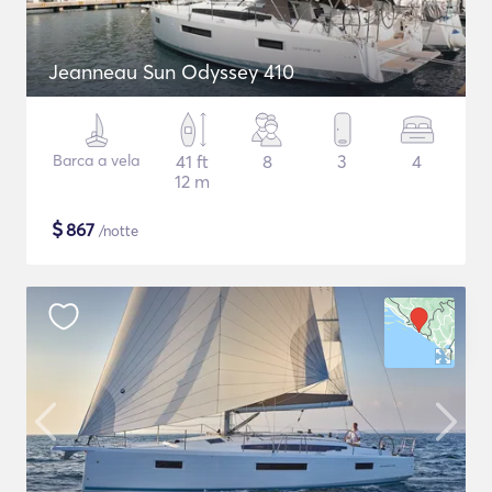
Jeanneau Sun Odyssey 410
Barca a vela
41 ft
8
3
4
12 m
$
867
/notte