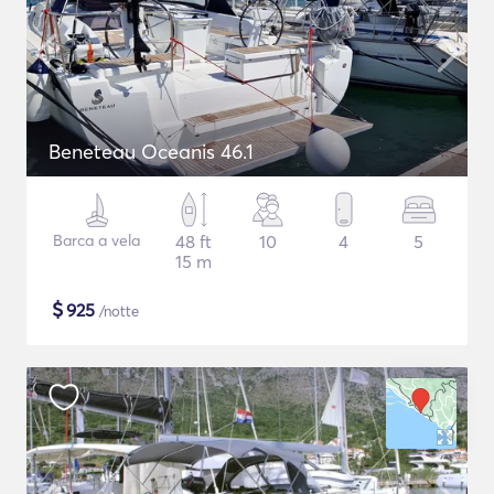
Beneteau Oceanis 46.1
Barca a vela
48 ft
10
4
5
15 m
$
925
/notte