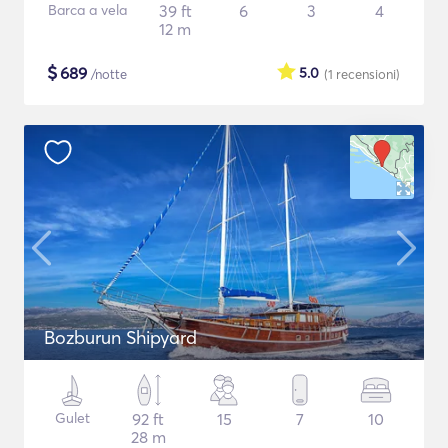
Barca a vela
39 ft
6
3
4
12 m
$
689
5.0
/notte
(1
recensioni
)
Bozburun Shipyard
Gulet
92 ft
15
7
10
28 m