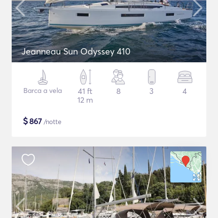
Jeanneau Sun Odyssey 410
Barca a vela
41 ft
8
3
4
12 m
$
867
/notte