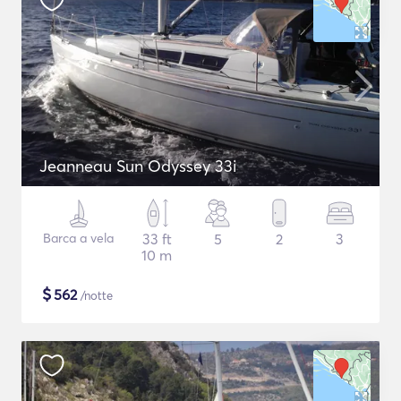
Jeanneau Sun Odyssey 33i
Barca a vela
33 ft
5
2
3
10 m
$
562
/notte