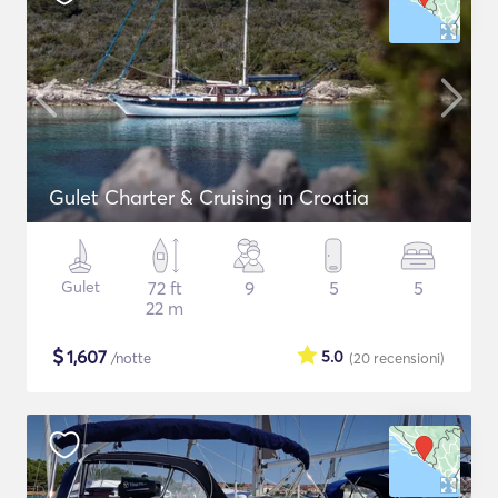
Gulet Charter & Cruising in Croatia
Gulet
72 ft
9
5
5
22 m
$
1,607
5.0
/notte
(20
recensioni
)