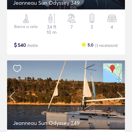
Jeanneau Sun Odyssey 349
Barca a vela
34 ft
7
3
4
10 m
$
540
5.0
/notte
(3
recensioni
)
Jeanneau Sun Odyssey 349