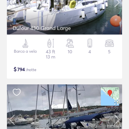
Dufour 430 Grand Large
Barca a vela
43 ft
10
4
5
13 m
$
794
/notte