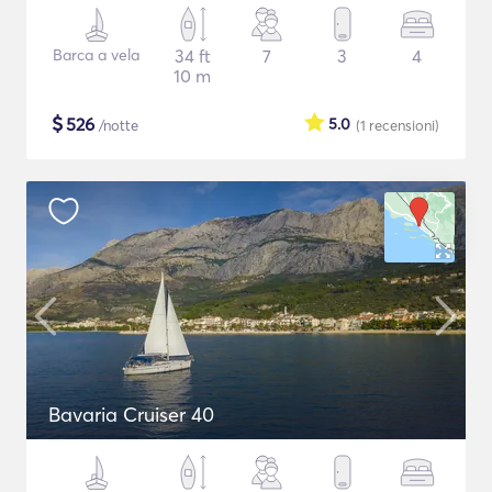
Barca a vela
34 ft
7
3
4
10 m
$
526
5.0
/notte
(1
recensioni
)
Bavaria Cruiser 40