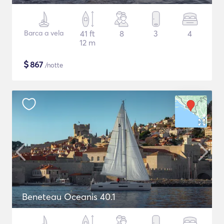
Barca a vela
41 ft
8
3
4
12 m
$
867
/notte
Beneteau Oceanis 40.1