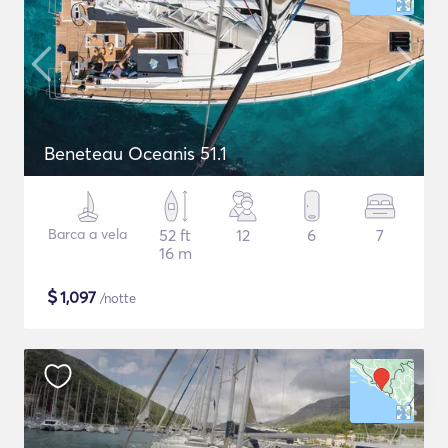
Beneteau Oceanis 51.1
Barca a vela
52 ft
12
6
7
16 m
$
1,097
/notte