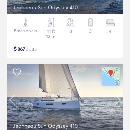
Jeanneau Sun Odyssey 410
Barca a vela
41 ft
8
3
4
12 m
$
867
/notte
Jeanneau Sun Odyssey 410