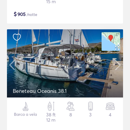
15 m
$
905
/notte
Beneteau Oceanis 38.1
Barca a vela
38 ft
8
3
4
12 m