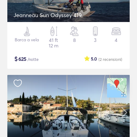
Jeanneau Sun Odyssey 419
Barca a vela
41 ft
8
3
4
12 m
$
625
5.0
/notte
(2
recensioni
)