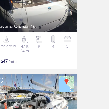
avaria Cruiser 46
rca a vela
47 ft
9
4
5
14 m
$
647
/notte