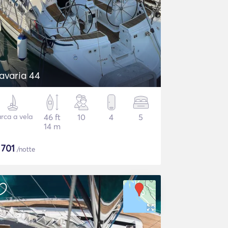
avaria 44
rca a vela
46 ft
10
4
5
14 m
$
701
/notte