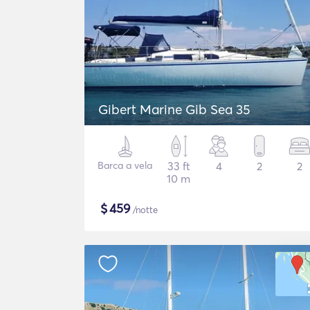
Gibert Marine Gib Sea 35
Barca a vela
33 ft
4
2
2
10 m
$
459
/notte