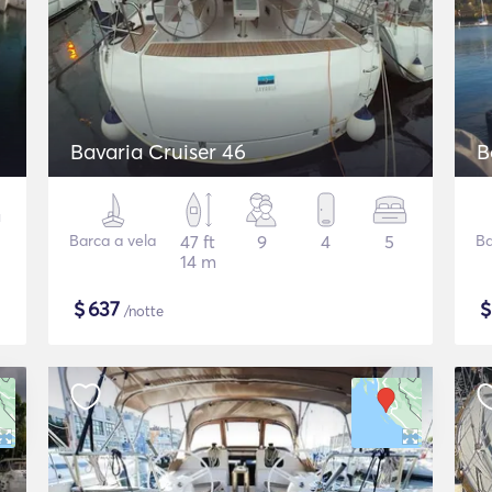
Bavaria Cruiser 46
B
Barca a vela
47 ft
9
4
5
Ba
14 m
$
637
/notte