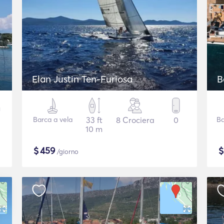
Elan Justin Ten-Furiosa
B
Barca a vela
33 ft
8 Crociera
0
Ba
10 m
$
459
/giorno