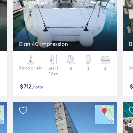
Elan 40 Impression
B
Barca a vela
40 ft
8
3
4
Ba
12 m
$
712
/notte