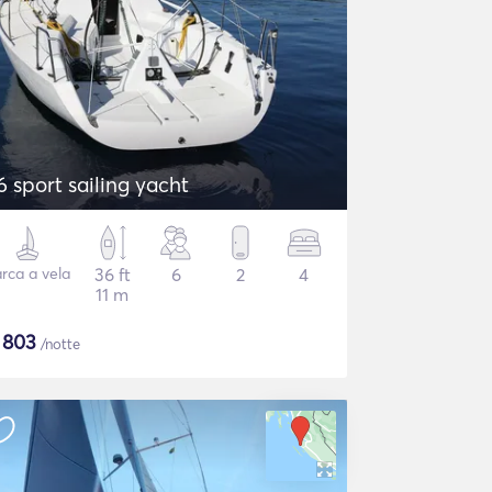
6 sport sailing yacht
rca a vela
36 ft
6
2
4
11 m
$
803
/notte