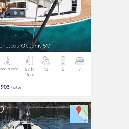
eneteau Oceanis 51.1
rca a vela
52 ft
12
6
7
16 m
$
903
/notte