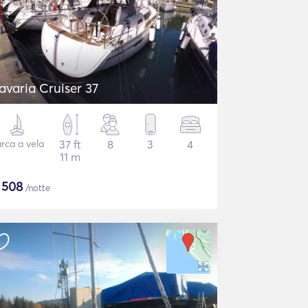
avaria Cruiser 37
rca a vela
37 ft
8
3
4
11 m
$
508
/notte