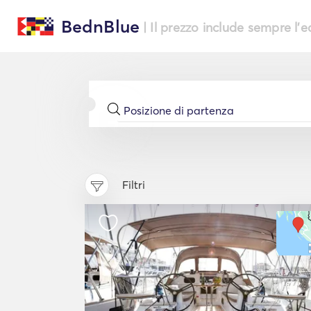
BednBlue
| Il prezzo include sempre l'
Filtri