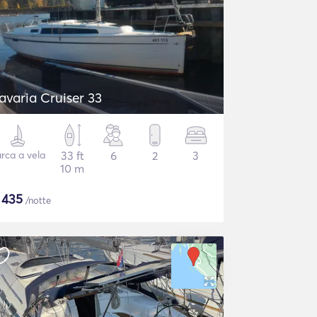
avaria Cruiser 33
rca a vela
33 ft
6
2
3
10 m
$
435
/notte