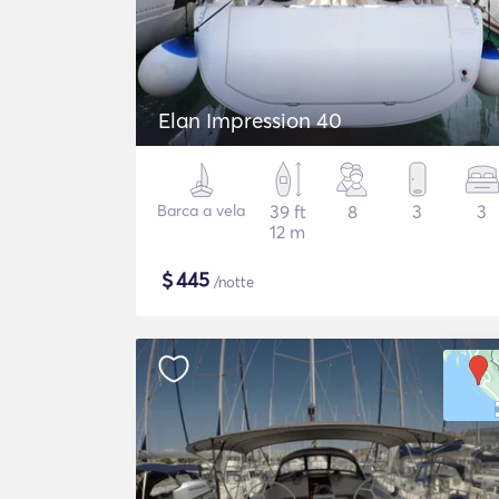
Elan Impression 40
Barca a vela
39 ft
8
3
3
12 m
$
445
/notte