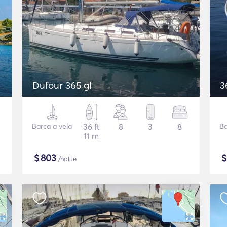
Dufour 365 gl
3
Barca a vela
36 ft
8
3
8
Ba
11 m
$
803
/notte