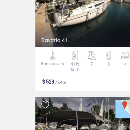
Bavaria 41
Barca a vela
41 ft
7
3
4
12 m
$
523
/notte