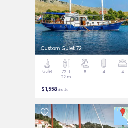
Custom Gulet 72
Gulet
72 ft
8
4
4
22 m
$
1,558
/notte