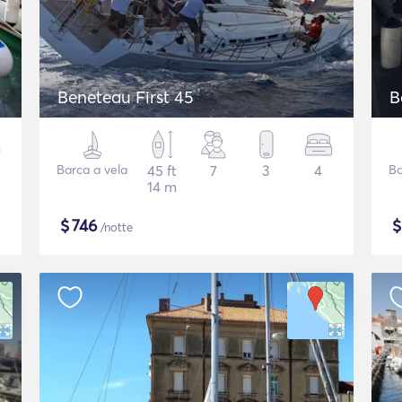
Beneteau First 45
B
Barca a vela
45 ft
7
3
4
Ba
14 m
$
746
/notte