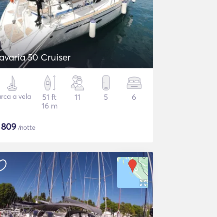
avaria 50 Cruiser
rca a vela
51 ft
11
5
6
16 m
$
809
/notte