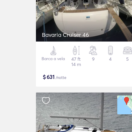
Bavaria Cruiser 46
Barca a vela
47 ft
9
4
5
14 m
$
631
/notte