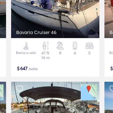
Bavaria Cruiser 46
B
Barca a vela
47 ft
9
4
5
Ba
14 m
$
647
/notte