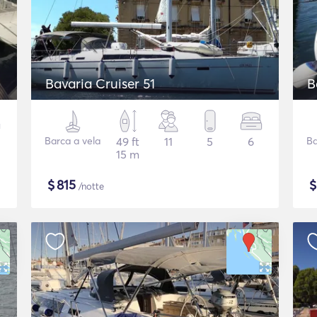
Bavaria Cruiser 51
B
Barca a vela
49 ft
11
5
6
Ba
15 m
$
815
/notte