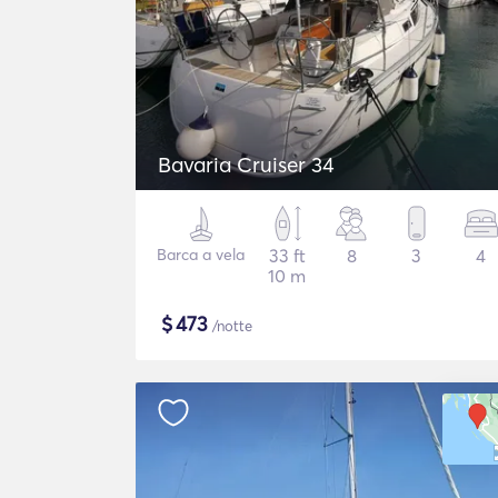
Bavaria Cruiser 34
Barca a vela
33 ft
8
3
4
10 m
$
473
/notte