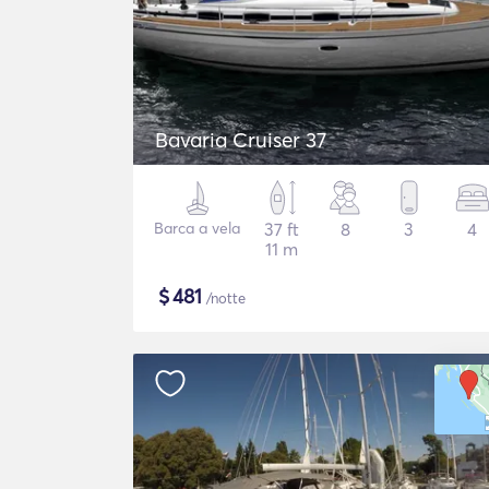
Bavaria Cruiser 37
Barca a vela
37 ft
8
3
4
11 m
$
481
/notte