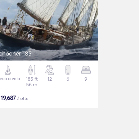
chooner 185'
rca a vela
185 ft
12
6
9
56 m
$
19,687
/notte