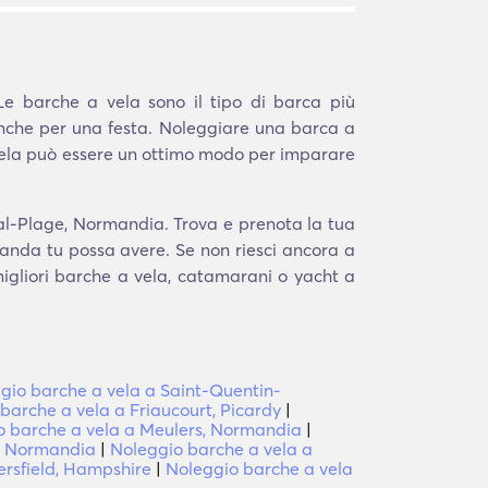
Le barche a vela sono il tipo di barca più
anche per una festa. Noleggiare una barca a
 vela può essere un ottimo modo per imparare
Val-Plage, Normandia. Trova e prenota la tua
manda tu possa avere. Se non riesci ancora a
 migliori barche a vela, catamarani o yacht a
gio barche a vela a Saint-Quentin-
barche a vela a Friaucourt, Picardy
|
o barche a vela a Meulers, Normandia
|
n, Normandia
|
Noleggio barche a vela a
ersfield, Hampshire
|
Noleggio barche a vela