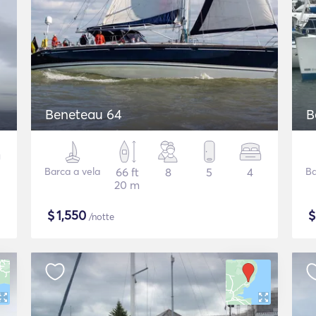
Beneteau 64
B
Barca a vela
66 ft
8
5
4
Ba
20 m
$
1,550
/notte