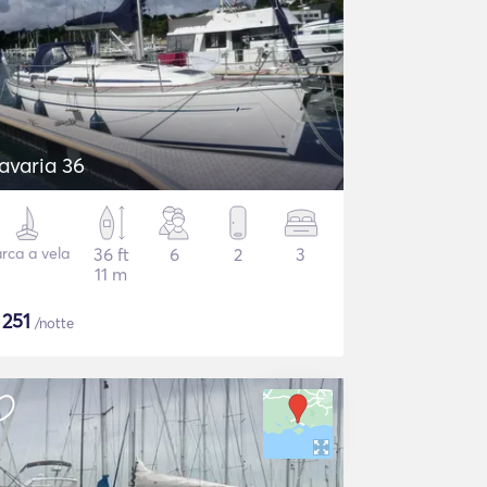
avaria 36
rca a vela
36 ft
6
2
3
11 m
$
251
/notte