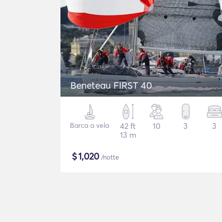
Beneteau FIRST 40
Barca a vela
42 ft
10
3
3
13 m
$
1,020
/notte