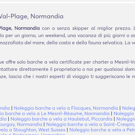
-Val-Plage, Normandia
Plage, Normandia
con o senza skipper al miglior prezzo. 
a per un giorno, un weekend, una vacanza di più giorni o 
ozzafiato del mare, della costa e della fauna selvatica. La
e offre solo barche a vela certificate per charter a Mesnil-
ontattare direttamente il proprietario o noi per qualsiasi do
e, lascia che i nostri esperti di viaggio ti suggeriscano le
andia
|
Noleggio barche a vela a Flocques, Normandia
|
Noleg
io barche a vela a Le Mesnil-Réaume, Normandia
|
Noleggio 
dia
|
Noleggio barche a vela a Hautebut, Piccardia
|
Noleggi
Bourgay, Normandia
|
Noleggio barche a vela a Saint-Crespi
vela a Stoughton, West Sussex
|
Noleggio barche a vela a Pet