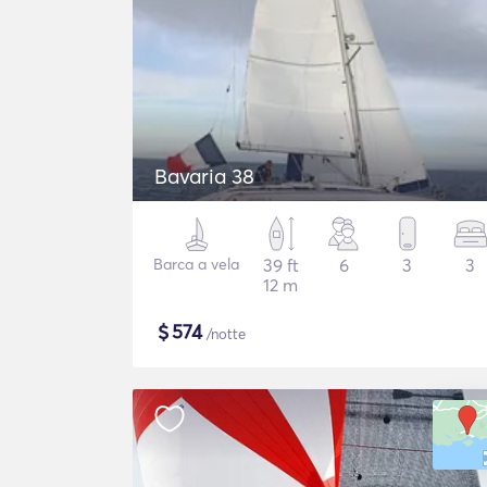
Bavaria 38
Barca a vela
39 ft
6
3
3
12 m
$
574
/notte