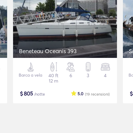
Beneteau Oceanis 393
S
Barca a vela
40 ft
6
3
4
Ba
12 m
$
805
5.0
/notte
(19
recensioni
)