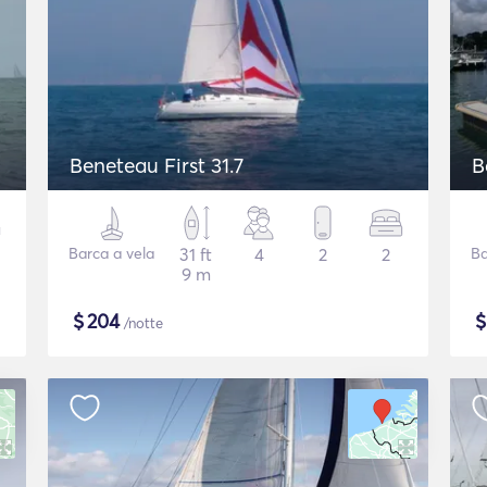
Beneteau First 31.7
B
Barca a vela
31 ft
4
2
2
Ba
9 m
$
204
/notte