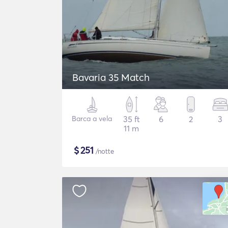
Bavaria 35 Match
Barca a vela
35 ft
6
2
3
11 m
$
251
/notte