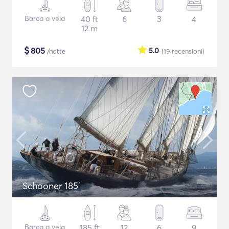
Barca a vela
40 ft
6
3
4
12 m
$
805
5.0
/notte
(19
recensioni
)
Schooner 185'
Barca a vela
185 ft
12
6
9