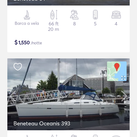
Barca a vela
66 ft
8
5
4
20 m
$
1,550
/notte
Beneteau Oceanis 393