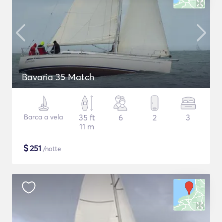
Bavaria 35 Match
Barca a vela
35 ft
6
2
3
11 m
$
251
/notte