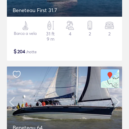
Beneteau First 31.7
Barca a vela
31 ft
4
2
2
9 m
$
204
/notte
Beneteau 64