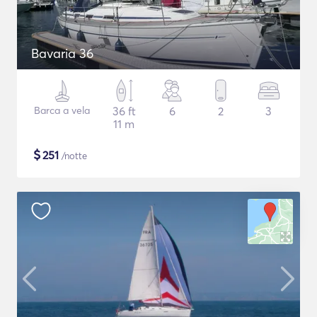
Bavaria 36
Barca a vela
36 ft
6
2
3
11 m
$
251
/notte