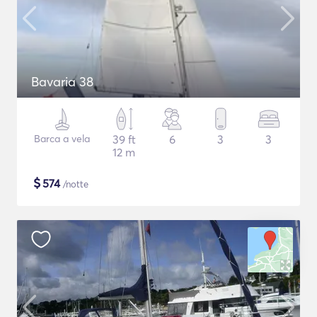
Bavaria 38
Barca a vela
39 ft
6
3
3
12 m
$
574
/notte