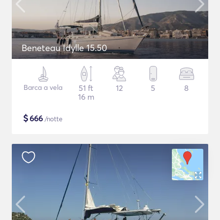
Beneteau Idylle 15.50
Barca a vela
51 ft
12
5
8
16 m
$
666
/notte