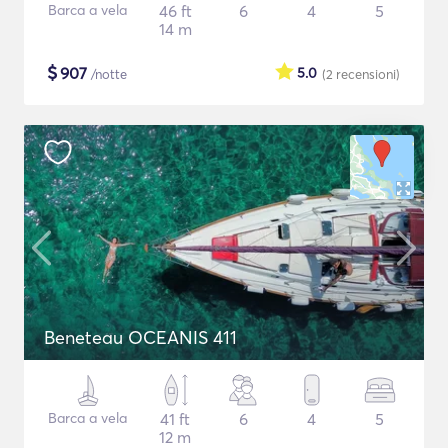
Barca a vela
46 ft
6
4
5
14 m
$
907
5.0
/notte
(2
recensioni
)
Beneteau OCEANIS 411
Barca a vela
41 ft
6
4
5
12 m