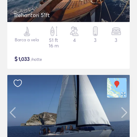
Trehantori 51ft
Barca a vela
51 ft
4
3
3
16 m
$
1,033
/notte