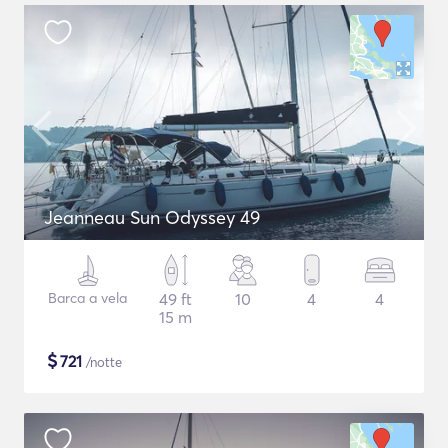
Jeanneau Sun Odyssey 49
Barca a vela
49 ft
10
4
4
15 m
$
721
/notte