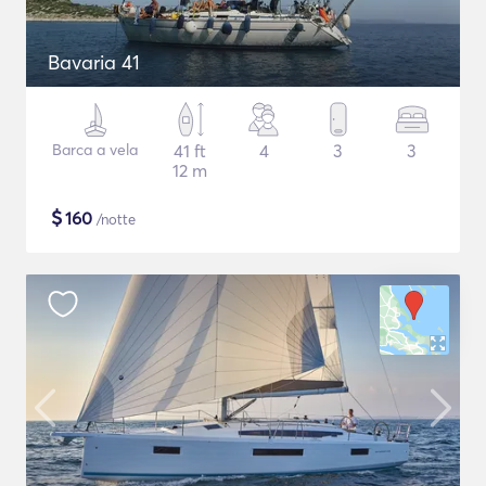
Bavaria 41
Barca a vela
41 ft
4
3
3
12 m
$
160
/notte