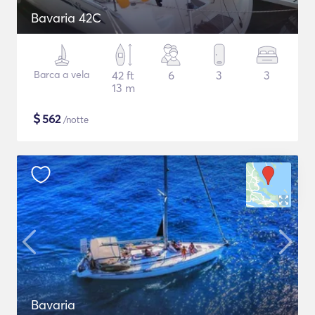
Bavaria 42C
Barca a vela
42 ft
6
3
3
13 m
$
562
/notte
Bavaria