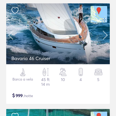
Bavaria 46 Cruiser
Barca a vela
45 ft
10
4
5
14 m
$
999
/notte