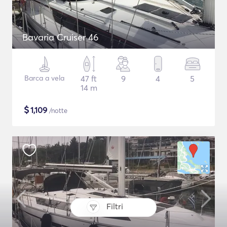
Bavaria Cruiser 46
Barca a vela
47 ft
9
4
5
14 m
$
1,109
/notte
Filtri