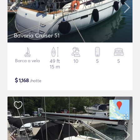
Bavaria Cruiser 51
Barca a vela
49 ft
10
5
5
15 m
$
1,168
/notte