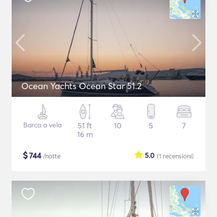
Ocean Yachts Ocean Star 51.2
Barca a vela
51 ft
10
5
7
16 m
$
744
5.0
/notte
(1
recensioni
)