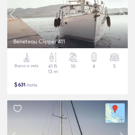
Beneteau Clipper 411
Barca a vela
41 ft
10
4
5
13 m
$
631
/notte