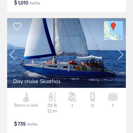
$
1,010
/notte
Day cruise Skiathos
Barca a vela
39 ft
1
0
1
12 m
$
735
/notte