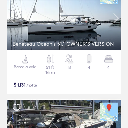
Beneteau Oceanis 51.1 OWNER'S VERSION
Barca a vela
51 ft
8
4
4
16 m
$
1,131
/notte