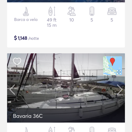
Barca a vela
49 ft
10
5
5
15 m
$
1,148
/notte
Bavaria 36C