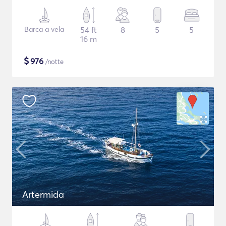
Barca a vela
54 ft
8
5
5
16 m
$
976
/notte
Artermida