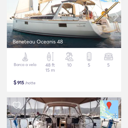
Beneteau Oceanis 48
Barca a vela
48 ft
10
5
5
15 m
$
915
/notte