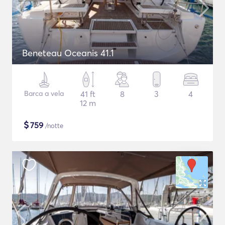
Beneteau Oceanis 41.1
Barca a vela
41 ft
8
3
4
12 m
$
759
/notte