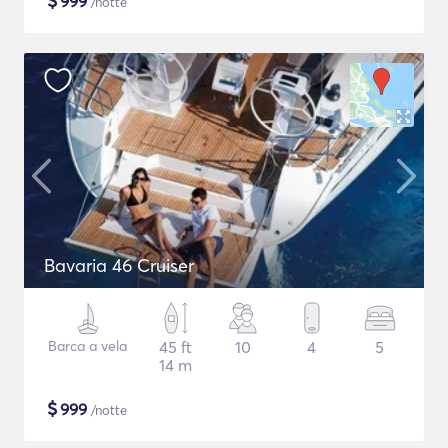
$
999
/notte
Bavaria 46 Cruiser
Barca a vela
45 ft
10
4
5
14 m
$
999
/notte