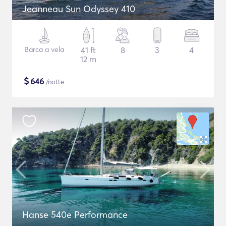
Jeanneau Sun Odyssey 410
Barca a vela
41 ft
8
3
4
12 m
$
646
/notte
Hanse 540e Performance