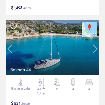
$
1,493
/notte
Bavaria 44
Barca a vela
44 ft
8
4
4
13 m
$
534
/notte