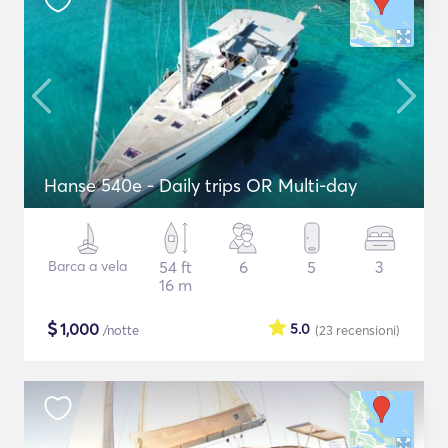
Hanse 540e - Daily trips OR Multi-day
Barca a vela
54 ft
6
5
3
16 m
$
1,000
5.0
/notte
(23
recensioni
)