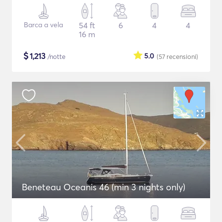
Barca a vela
54 ft
6
4
4
16 m
$
1,213
5.0
/notte
(57
recensioni
)
Beneteau Oceanis 46 (min 3 nights only)