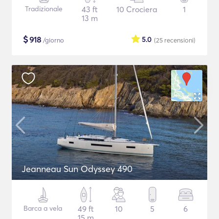
Tradizionale
43 ft
10 Crociera
1
13 m
$
918
5.0
/giorno
(25
recensioni
)
Jeanneau Sun Odyssey 490
Barca a vela
49 ft
10
5
6
15 m