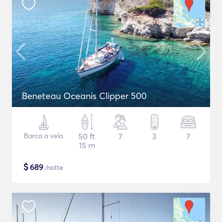
Beneteau Oceanis Clipper 500
Barca a vela
50 ft
7
3
7
15 m
$
689
/notte