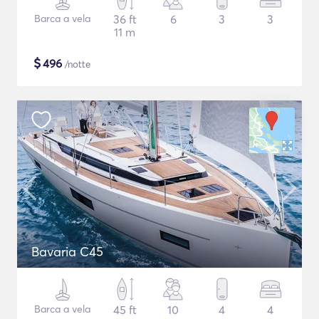
Barca a vela
36 ft
6
3
3
11 m
$
496
/notte
Bavaria C45
Barca a vela
45 ft
10
4
4