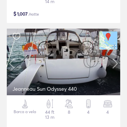
14 m
$
1,007
/notte
Jeanneau Sun Odyssey 440
Barca a vela
44 ft
8
4
4
13 m