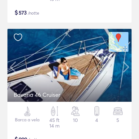
$
573
/notte
Bavaria 46 Cruiser
Barca a vela
45 ft
10
4
5
14 m