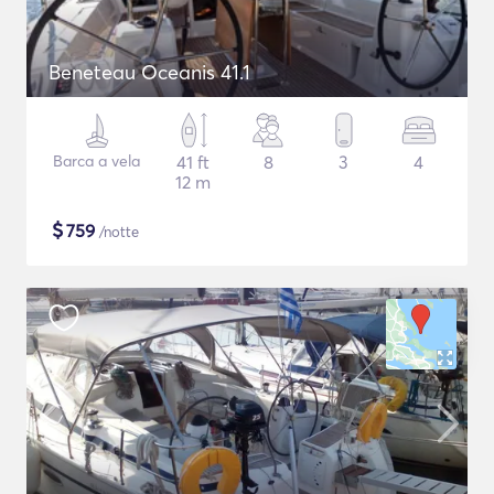
Beneteau Oceanis 41.1
Barca a vela
41 ft
8
3
4
12 m
$
759
/notte