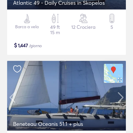
Atlantic 49 - Daily Cruises in Skopelos
Barca a vela
49 ft
12 Crociera
5
15 m
$
1,447
/giorno
Beneteau Oceanis 51.1 + plus