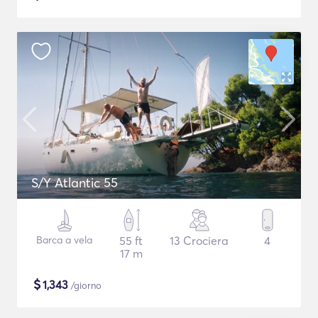
S/Y Atlantic 55
Barca a vela
55 ft
13 Crociera
4
17 m
$
1,343
/giorno