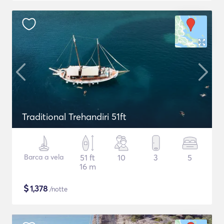
Traditional Trehandiri 51ft
Barca a vela
51 ft
10
3
5
16 m
$
1,378
/notte