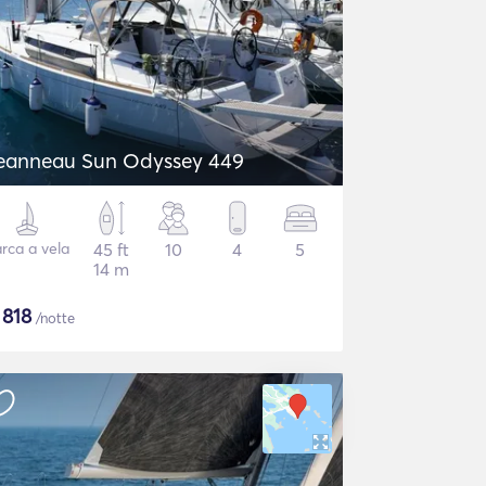
eanneau Sun Odyssey 449
rca a vela
45 ft
10
4
5
14 m
$
818
/notte