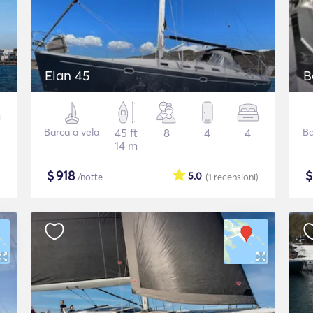
Elan 45
B
Barca a vela
45 ft
8
4
4
Ba
14 m
$
918
5.0
/notte
(1
recensioni
)