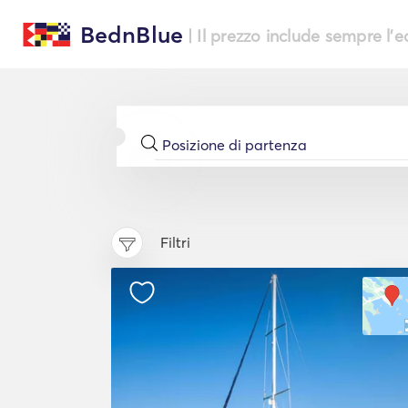
BednBlue
| Il prezzo include sempre l'
Filtri