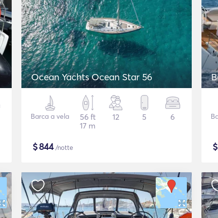
Ocean Yachts Ocean Star 56
B
Barca a vela
56 ft
12
5
6
Ba
17 m
$
844
/notte