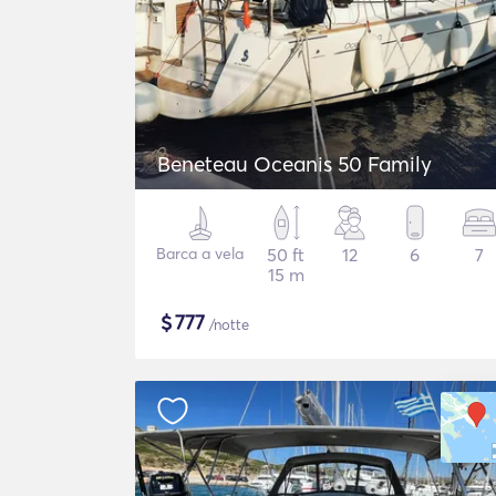
Beneteau Oceanis 50 Family
Barca a vela
50 ft
12
6
7
15 m
$
777
/notte