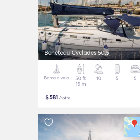
Beneteau Cyclades 50.5
Barca a vela
50 ft
10
5
5
15 m
$
581
/notte