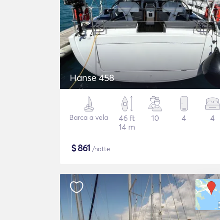
Hanse 458
Barca a vela
46 ft
10
4
4
14 m
$
861
/notte