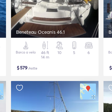
Beneteau Oceanis 46.1
B
Barca a vela
46 ft
10
5
6
Ba
14 m
$
579
/notte