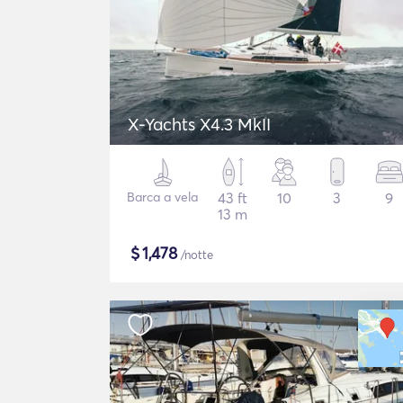
X-Yachts X4.3 MkII
Barca a vela
43 ft
10
3
9
13 m
$
1,478
/notte