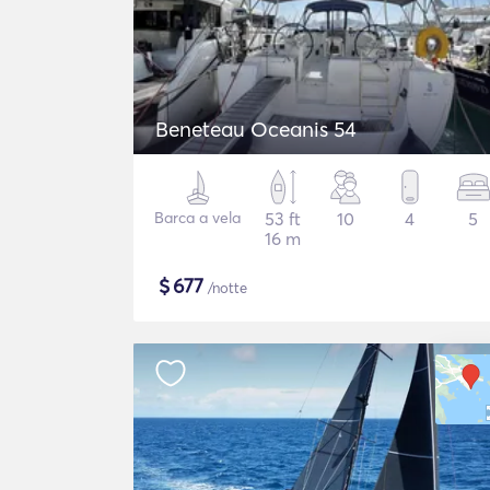
Beneteau Oceanis 54
Barca a vela
53 ft
10
4
5
16 m
$
677
/notte