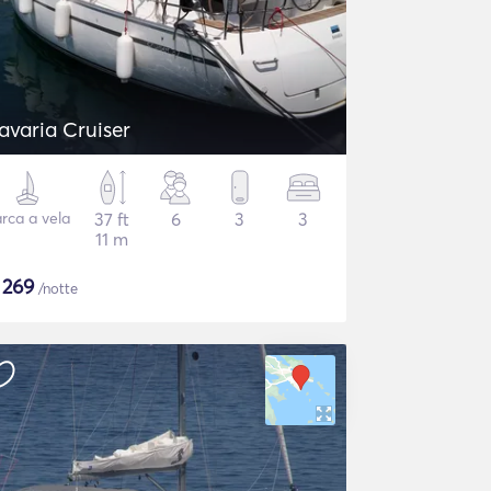
avaria Cruiser
rca a vela
37 ft
6
3
3
11 m
$
269
/notte