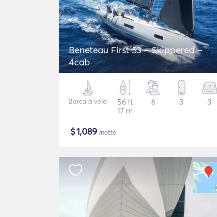
Beneteau First 53 – Skippered –
4cab
Barca a vela
56 ft
6
3
3
17 m
$
1,089
/notte