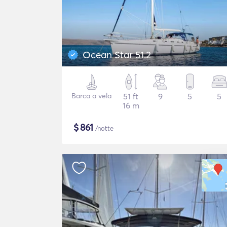
Ocean Star 51.2
Barca a vela
51 ft
9
5
5
16 m
$
861
/notte