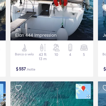
Elan 444 Impression
J
Barca a vela
43 ft
10
4
5
Ba
13 m
$
557
/notte