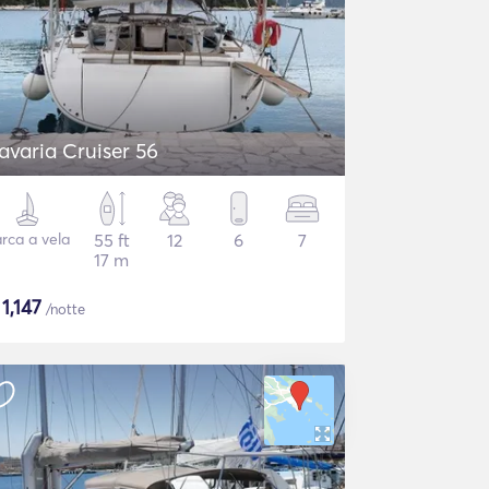
avaria Cruiser 56
rca a vela
55 ft
12
6
7
17 m
$
1,147
/notte