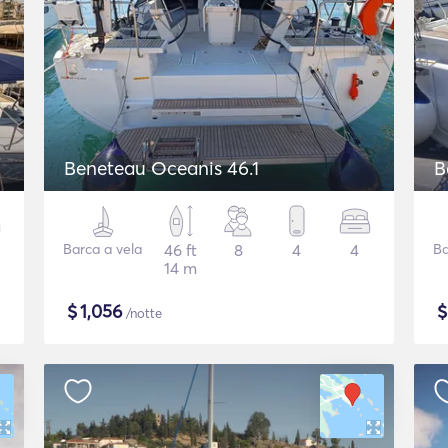
Beneteau Oceanis 46.1
B
Barca a vela
46 ft
8
4
4
Ba
14 m
$
1,056
/notte