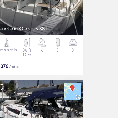
eneteau Oceanis 38.1
rca a vela
38 ft
6
3
3
12 m
$
376
/notte