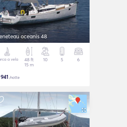
eneteau oceanis 48
rca a vela
48 ft
10
5
6
15 m
$
941
/notte