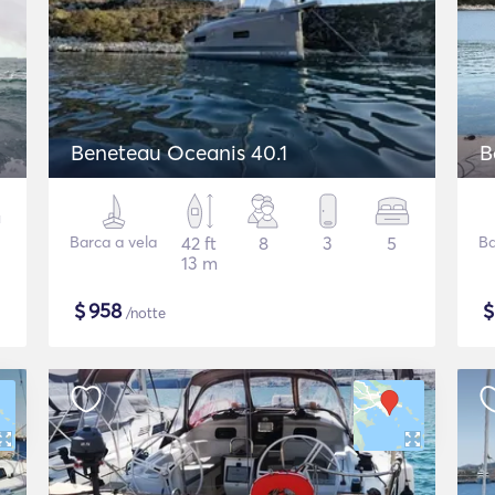
Beneteau Oceanis 40.1
B
Barca a vela
42 ft
8
3
5
Ba
13 m
$
958
/notte