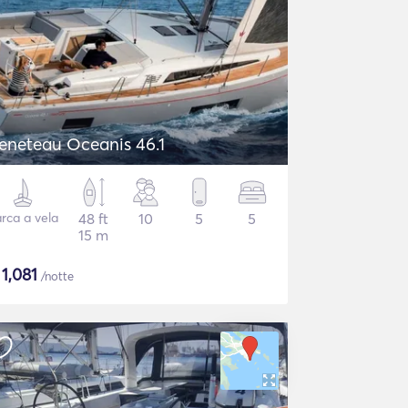
eneteau Oceanis 46.1
rca a vela
48 ft
10
5
5
15 m
$
1,081
/notte