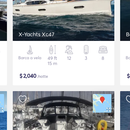
X-Yachts Xc47
B
Barca a vela
49 ft
12
3
8
Ba
15 m
$
2,040
/notte