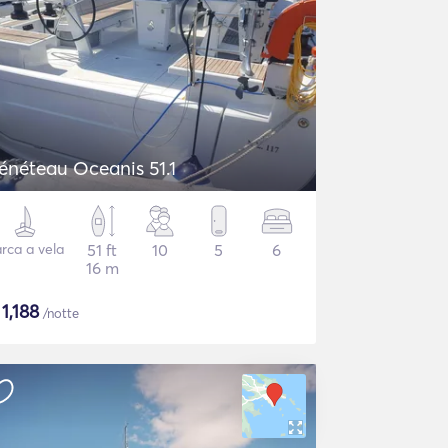
énéteau Oceanis 51.1
rca a vela
51 ft
10
5
6
16 m
$
1,188
/notte