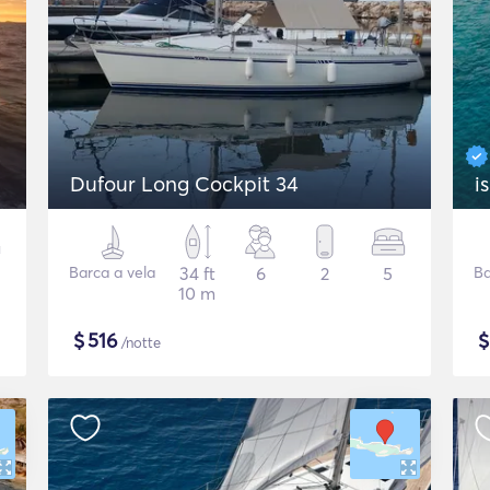
Dufour Long Cockpit 34
i
Barca a vela
34 ft
6
2
5
Ba
10 m
$
516
/notte