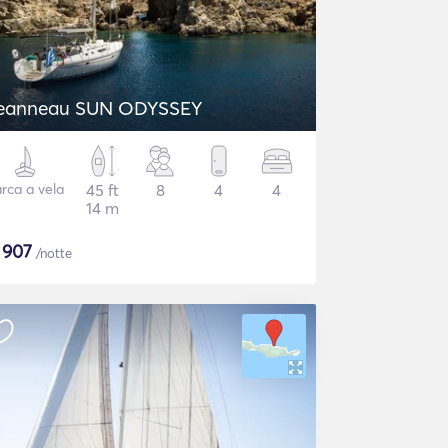
eanneau SUN ODYSSEY
rca a vela
45 ft
8
4
4
14 m
$
907
/notte