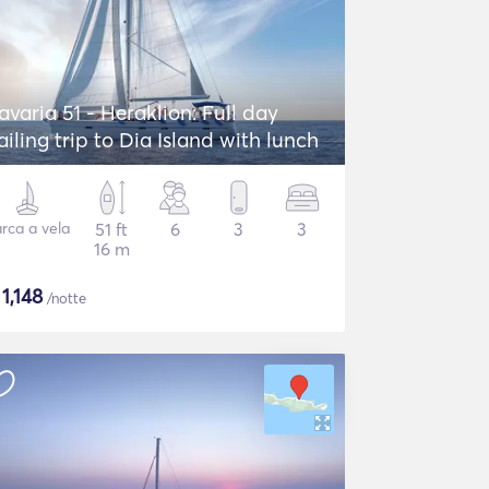
avaria 51 - Heraklion: Full day
ailing trip to Dia Island with lunch
rca a vela
51 ft
6
3
3
16 m
$
1,148
/notte