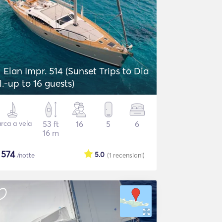
Elan Impr. 514 (Sunset Trips to Dia
sl.-up to 16 guests)
rca a vela
53 ft
16
5
6
16 m
$
574
5.0
/notte
(1
recensioni
)