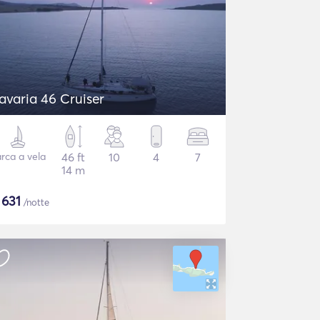
avaria 46 Cruiser
rca a vela
46 ft
10
4
7
14 m
$
631
/notte