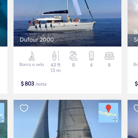
B
Dufour 2000
S
Barca a vela
43 ft
8
4
8
Ba
13 m
$
803
/notte