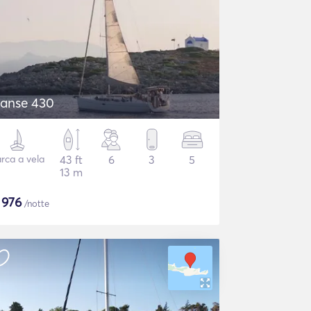
anse 430
rca a vela
43 ft
6
3
5
13 m
$
976
/notte