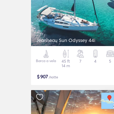
Jeanneau Sun Odyssey 44i
Barca a vela
45 ft
7
4
5
14 m
$
907
/notte