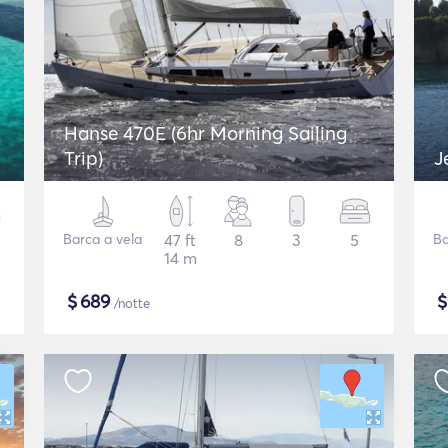
Hanse 470E (6hr Morning Sailing
Trip)
J
Barca a vela
47 ft
8
3
5
Ba
14 m
$
689
/notte