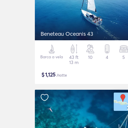
Beneteau Oceanis 43
Barca a vela
43 ft
10
4
5
13 m
$
1,125
/notte