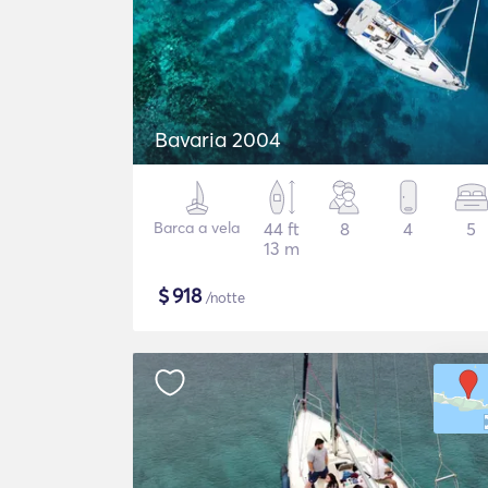
Bavaria 2004
Barca a vela
44 ft
8
4
5
13 m
$
918
/notte