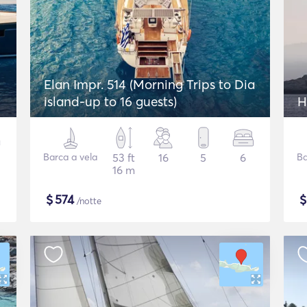
Elan Impr. 514 (Morning Trips to Dia
island-up to 16 guests)
H
Barca a vela
53 ft
16
5
6
Ba
16 m
$
574
/notte