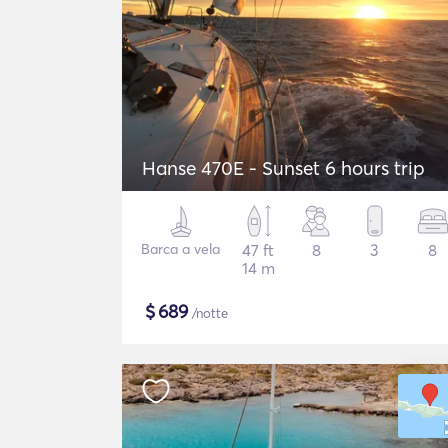
Hanse 470E - Sunset 6 hours trip
Barca a vela
47 ft
8
3
8
14 m
$
689
/notte