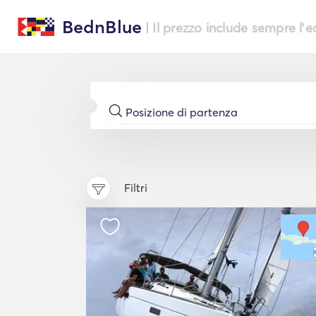
BednBlue
| Il prezzo include sempre l'
Filtri