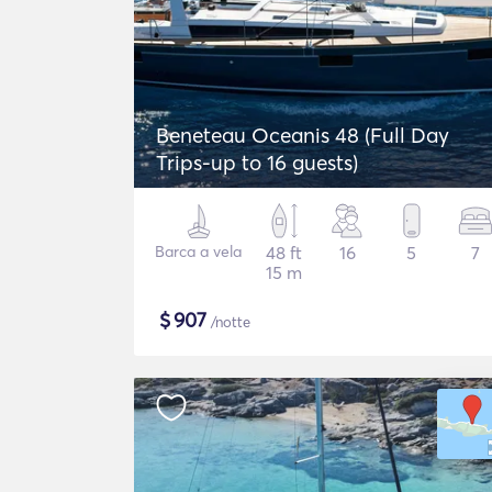
Beneteau Oceanis 48 (Full Day
Trips-up to 16 guests)
Barca a vela
48 ft
16
5
7
15 m
$
907
/notte