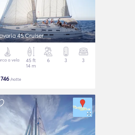
avaria 45 Cruiser
rca a vela
45 ft
6
3
3
14 m
$
746
/notte