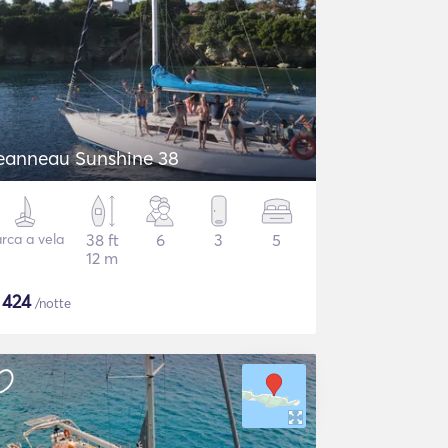
eanneau Sunshine 38
rca a vela
38 ft
6
3
5
12 m
$
424
/notte