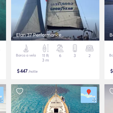
Elan 37 Performance
B
Barca a vela
11 ft
6
3
2
Ba
3 m
$
447
/notte