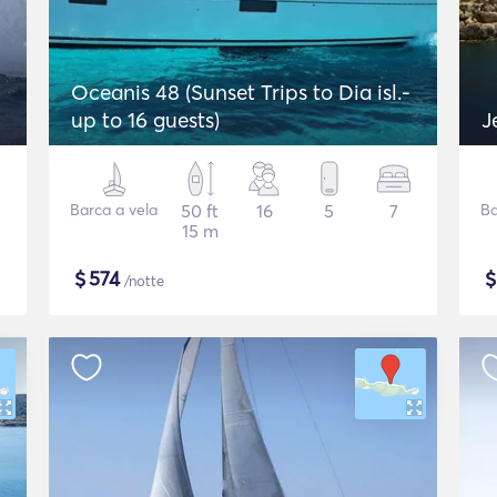
Oceanis 48 (Sunset Trips to Dia isl.-
up to 16 guests)
J
Barca a vela
50 ft
16
5
7
Ba
15 m
$
574
/notte