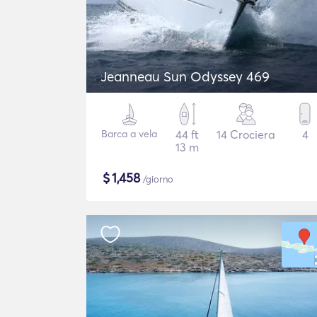
Jeanneau Sun Odyssey 469
Barca a vela
44 ft
14 Crociera
4
13 m
$
1,458
/giorno