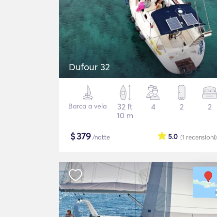
Dufour 32
Barca a vela
32 ft
4
2
2
10 m
$
379
5.0
/notte
(1
recensioni
)