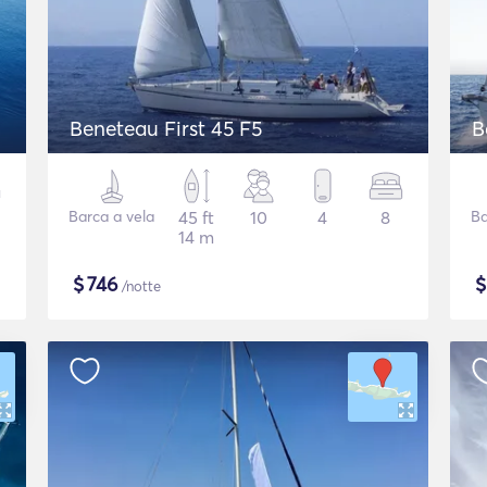
Beneteau First 45 F5
B
Barca a vela
45 ft
10
4
8
Ba
14 m
$
746
/notte