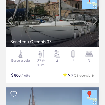
Beneteau Oceanis 37
Barca a vela
37 ft
4
2
3
11 m
$
803
5.0
/notte
(25
recensioni
)