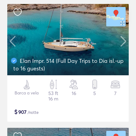
Elan Impr. 514 (Full Day Trips to Dia isl.-up
to 16 guests)
Barca a vela
53 ft
16
5
7
16 m
$
907
/notte