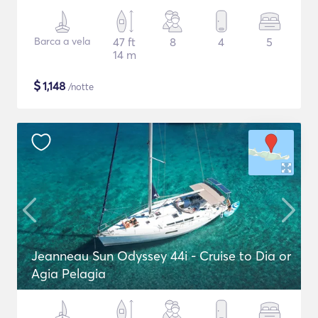
Barca a vela
47 ft
8
4
5
14 m
$
1,148
/notte
Jeanneau Sun Odyssey 44i - Cruise to Dia or
Agia Pelagia