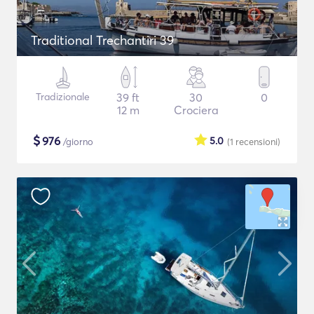
Traditional Trechantiri 39
Tradizionale
39 ft
30
0
12 m
Crociera
$
976
5.0
/giorno
(1
recensioni
)