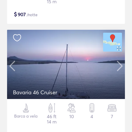
15 m
$
907
/notte
Bavaria 46 Cruiser
Barca a vela
46 ft
10
4
7
14 m