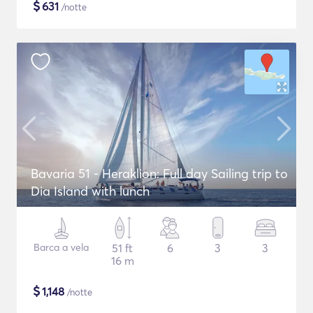
$
631
/notte
Bavaria 51 - Heraklion: Full day Sailing trip to
Dia Island with lunch
Barca a vela
51 ft
6
3
3
16 m
$
1,148
/notte