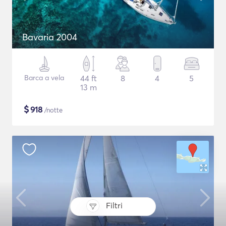
Bavaria 2004
Barca a vela
44 ft
8
4
5
13 m
$
918
/notte
Filtri