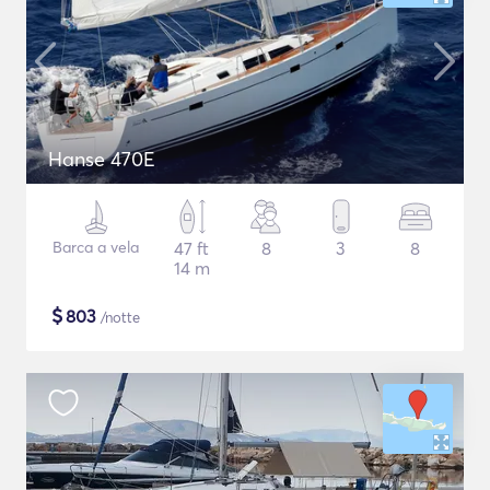
Hanse 470E
Barca a vela
47 ft
8
3
8
14 m
$
803
/notte