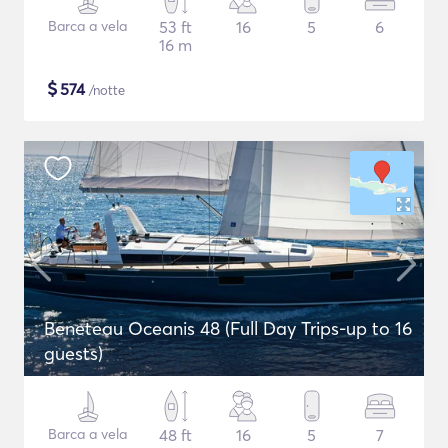
Barca a vela
53 ft
16
5
6
16 m
$
574
/notte
Beneteau Oceanis 48 (Full Day Trips-up to 16
guests)
Barca a vela
48 ft
16
5
7