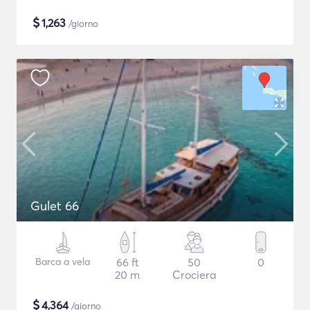
$
1,263
/giorno
Gulet 66
Barca a vela
66 ft
50
0
20 m
Crociera
$
4,364
/giorno