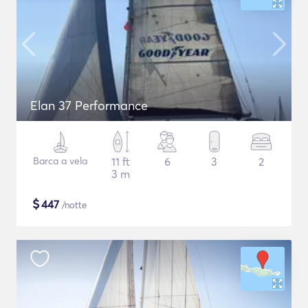
Elan 37 Performance
Barca a vela
11 ft
6
3
2
3 m
$
447
/notte