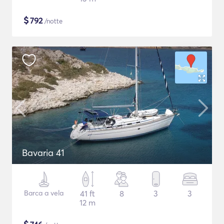
$
792
/notte
Bavaria 41
Barca a vela
41 ft
8
3
3
12 m