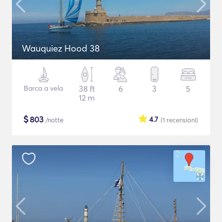
Wauquiez Hood 38
Barca a vela
38 ft
6
3
5
12 m
$
803
4.7
/notte
(1
recensioni
)