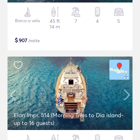
Barca a vela
45 ft
7
4
5
14 m
$
907
/notte
Elan Impr. 514 (Morning Trips to Dia island-
up to 16 guests)