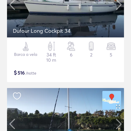
Dufour Long Cockpit 34
Barca a vela
34 ft
6
2
5
10 m
$
516
/notte