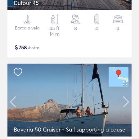
Dufour 45
Barca a vela
45 ft
8
4
4
14 m
$
758
/notte
Bavaria 50 Cruiser - Sail supporting a cause