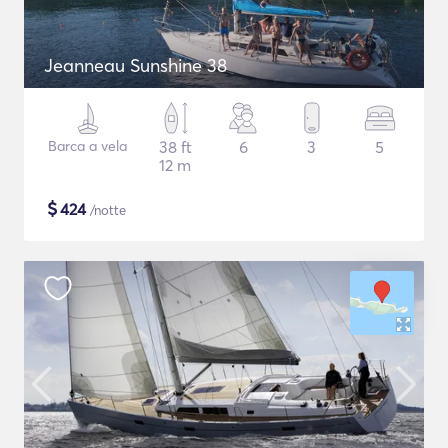
Jeanneau Sunshine 38
Barca a vela
38 ft
6
3
5
12 m
$
424
/notte