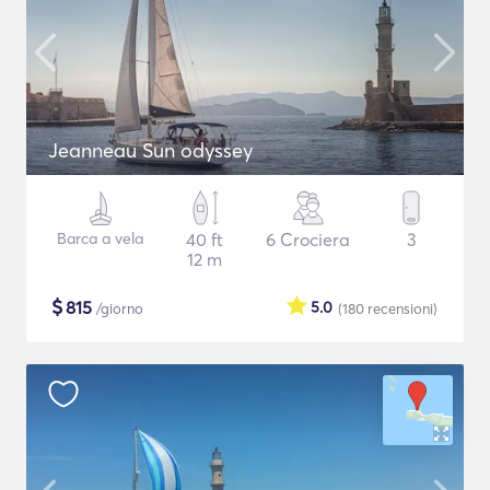
Jeanneau Sun odyssey
Barca a vela
40 ft
6 Crociera
3
12 m
$
815
5.0
/giorno
(180
recensioni
)