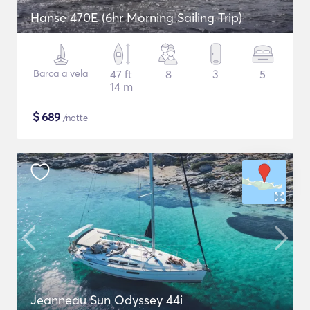
Hanse 470E (6hr Morning Sailing Trip)
Barca a vela
47 ft
8
3
5
14 m
$
689
/notte
Jeanneau Sun Odyssey 44i