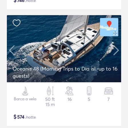
$
746
/notte
Oceanis 48 (Morning Trips to Dia isl.-up to 16
guests)
Barca a vela
50 ft
16
5
7
15 m
$
574
/notte