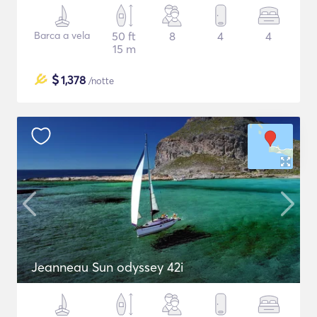
Barca a vela
50 ft
8
4
4
15 m
$
1,378
/notte
Jeanneau Sun odyssey 42i