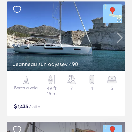
Jeanneau sun odyssey 490
Barca a vela
49 ft
7
4
5
15 m
$
1,435
/notte