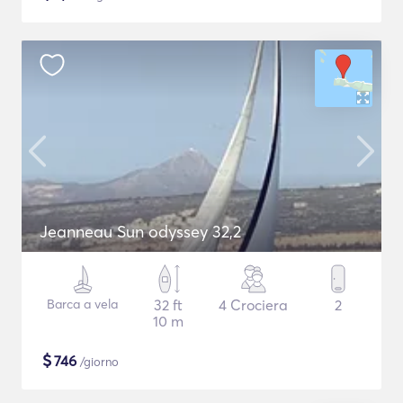
Jeanneau Sun odyssey 32,2
Barca a vela
32 ft
4 Crociera
2
10 m
$
746
/giorno