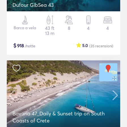
Dufour GibSea 43
Barca a vela
43 ft
8
4
4
13 m
$
918
5.0
/notte
(35
recensioni
)
Bavaria 47_Daily & Sunset trip on South
Coasts of Crete