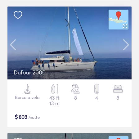
Dufour 2000
Barca a vela
43 ft
8
4
8
13 m
$
803
/notte