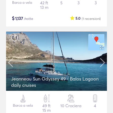
Barca a vela
42 ft
5
3
3
13 m
$
1,137
5.0
/notte
(1
recensioni
)
Jeanneau Sun Odyssey 49 - Balos Lagoon
daily cruises
Barca a vela
49 ft
10 Crociera
4
15 m