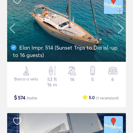
Elan Impr. 514 (Sunset Trips to Dia isl.-up
to 16 guests)
Barca a vela
53 ft
16
5
6
16 m
$
574
5.0
/notte
(1
recensioni
)