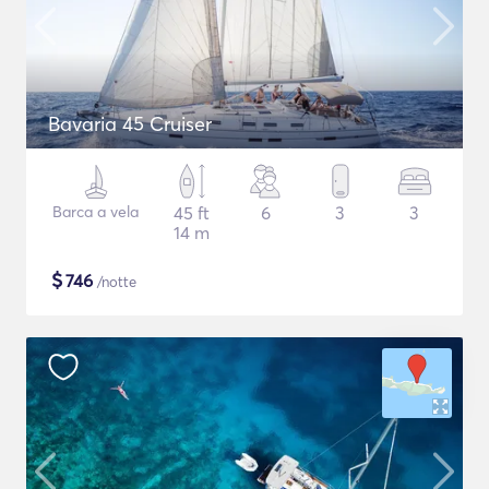
Bavaria 45 Cruiser
Barca a vela
45 ft
6
3
3
14 m
$
746
/notte