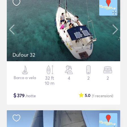
Dufour 32
Barca a vela
32 ft
4
2
2
10 m
$
379
5.0
/notte
(1
recensioni
)