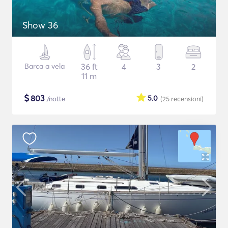
Show 36
Barca a vela
36 ft
4
3
2
11 m
$
803
5.0
/notte
(25
recensioni
)