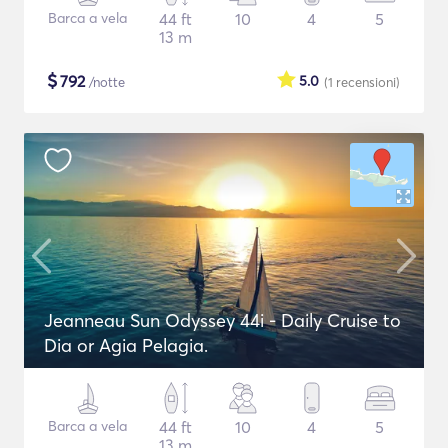
Barca a vela
44 ft
10
4
5
13 m
$
792
5.0
/notte
(1
recensioni
)
Jeanneau Sun Odyssey 44i - Daily Cruise to
Dia or Agia Pelagia.
Barca a vela
44 ft
10
4
5
13 m