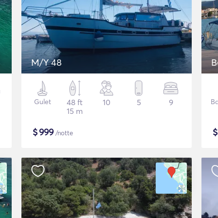
M/Y 48
B
Gulet
48 ft
10
5
9
Ba
15 m
$
999
/notte