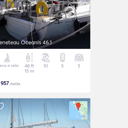
eneteau Oceanis 46.1
rca a vela
48 ft
10
5
5
15 m
$
957
/notte