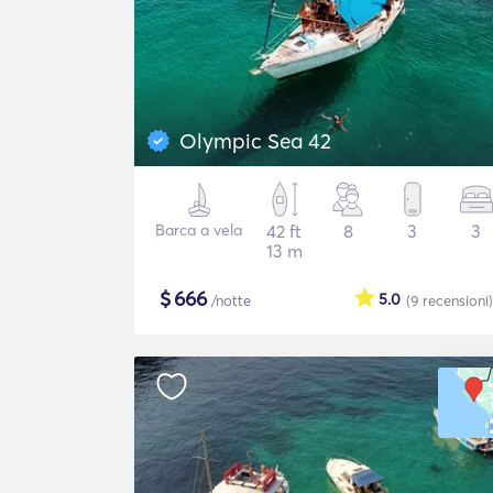
Olympic Sea 42
Barca a vela
42 ft
8
3
3
13 m
$
666
5.0
/notte
(9
recensioni
)