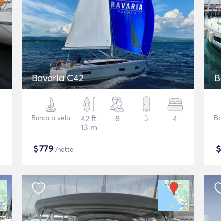
Bavaria C42
B
Barca a vela
42 ft
8
3
4
Ba
13 m
$
779
/notte