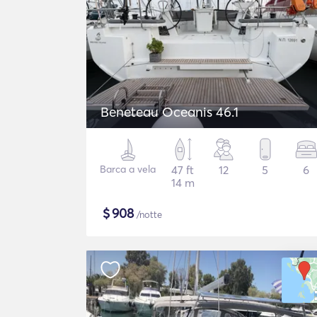
Beneteau Oceanis 46.1
Barca a vela
47 ft
12
5
6
14 m
$
908
/notte