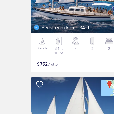
Seastream ketch 34 ft
Ketch
34 ft
4
2
2
10 m
$
792
/notte