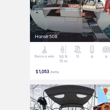
Hanse 508
Barca a vela
50 ft
11
6
6
15 m
$
1,053
/notte