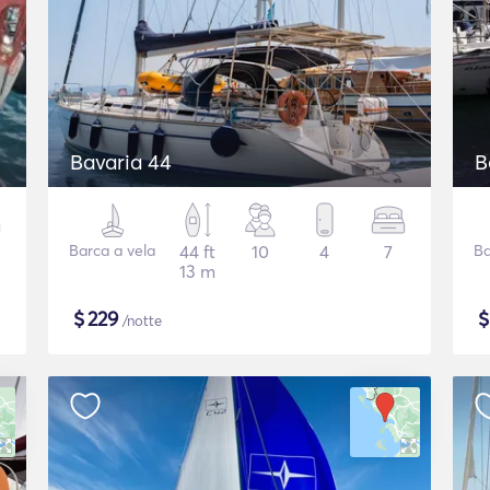
Bavaria 44
B
Barca a vela
44 ft
10
4
7
Ba
13 m
$
229
/notte