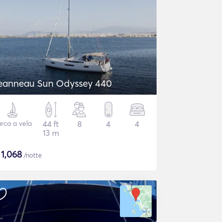
eanneau Sun Odyssey 440
rca a vela
44 ft
8
4
4
13 m
$
1,068
/notte