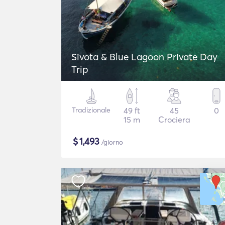
Sivota & Blue Lagoon Private Day
Trip
Tradizionale
49 ft
45
0
15 m
Crociera
$
1,493
/giorno