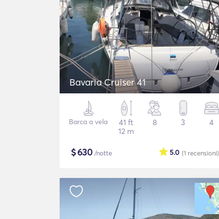
Bavaria Cruiser 41
Barca a vela
41 ft
8
3
4
12 m
$
630
5.0
/notte
(1
recensioni
)