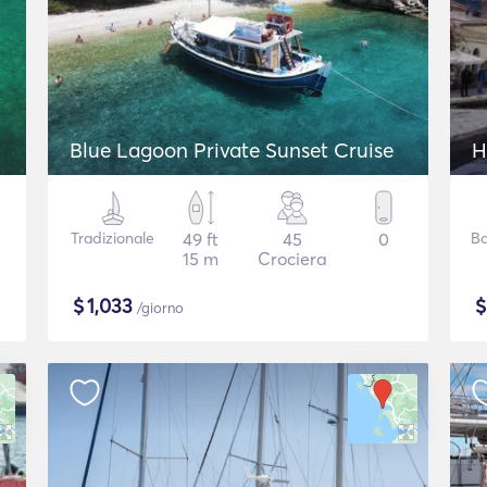
Blue Lagoon Private Sunset Cruise
H
Tradizionale
49 ft
45
0
Ba
15 m
Crociera
$
1,033
/giorno