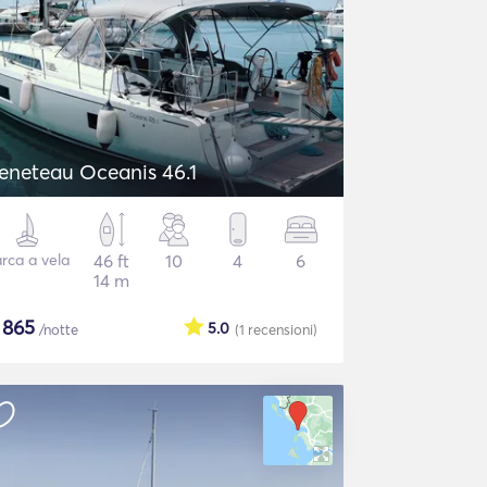
eneteau Oceanis 46.1
rca a vela
46 ft
10
4
6
14 m
$
865
5.0
/notte
(1
recensioni
)