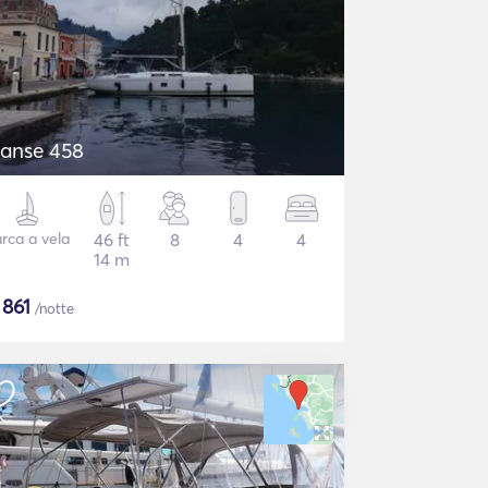
anse 458
rca a vela
46 ft
8
4
4
14 m
$
861
/notte