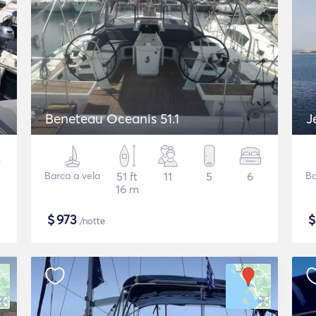
Beneteau Oceanis 51.1
J
Barca a vela
51 ft
11
5
6
Ba
16 m
$
973
/notte