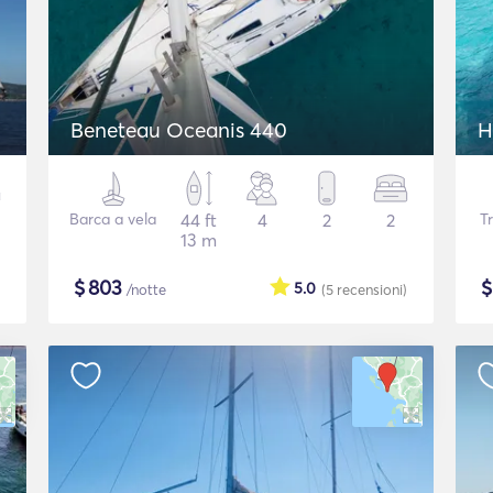
Beneteau Oceanis 440
H
Barca a vela
44 ft
4
2
2
T
13 m
$
803
5.0
/notte
(5
recensioni
)