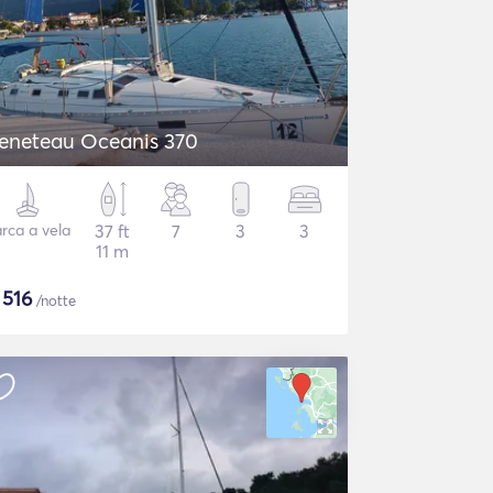
eneteau Oceanis 370
rca a vela
37 ft
7
3
3
11 m
$
516
/notte