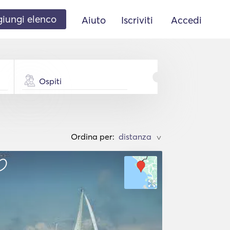
iungi elenco
Aiuto
Iscriviti
Accedi
Ospiti
Ordina per:
>