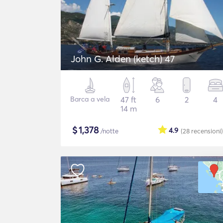
John G. Alden (ketch) 47
Barca a vela
47 ft
6
2
4
14 m
$
1,378
4.9
/notte
(28
recensioni
)