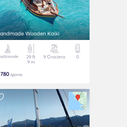
andmade Wooden Kaiki
radizionale
29 ft
9 Crociera
0
9 m
$
780
/giorno