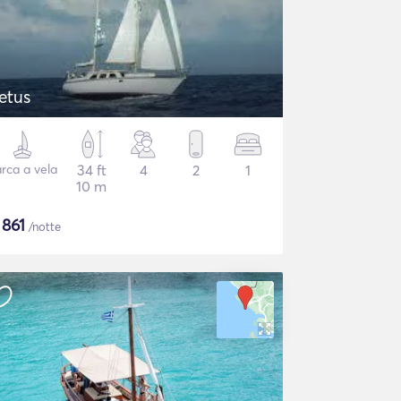
etus
rca a vela
34 ft
4
2
1
10 m
$
861
/notte