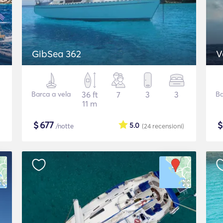
GibSea 362
V
Barca a vela
36 ft
7
3
3
Ba
11 m
$
677
5.0
/notte
(24
recensioni
)