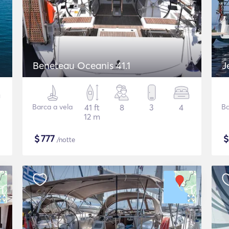
Beneteau Oceanis 41.1
J
Barca a vela
41 ft
8
3
4
Ba
12 m
$
777
/notte