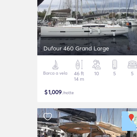
Dufour 460 Grand Large
Barca a vela
46 ft
10
5
5
14 m
$
1,009
/notte