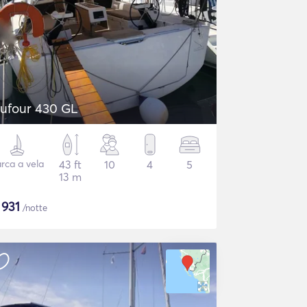
ufour 430 GL
rca a vela
43 ft
10
4
5
13 m
$
931
/notte