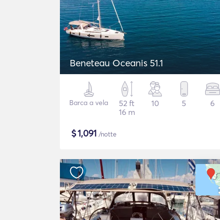
Beneteau Oceanis 51.1
Barca a vela
52 ft
10
5
6
16 m
$
1,091
/notte