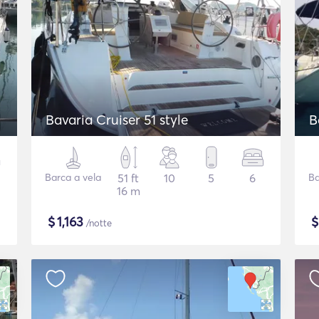
Bavaria Cruiser 51 style
B
Barca a vela
51 ft
10
5
6
Ba
16 m
$
1,163
/notte