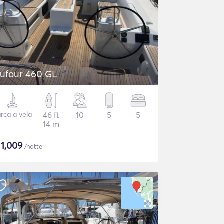
ufour 460 GL
rca a vela
46 ft
10
5
5
14 m
$
1,009
/notte