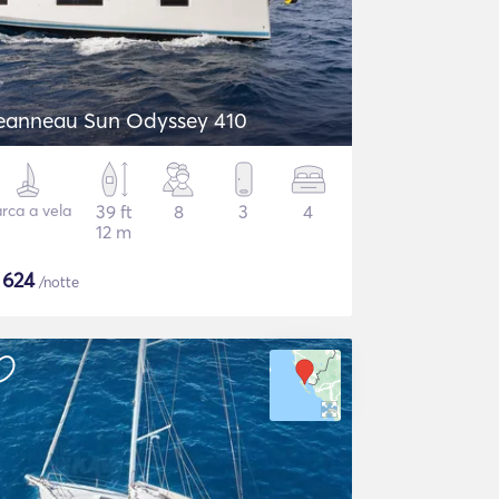
eanneau Sun Odyssey 410
rca a vela
39 ft
8
3
4
12 m
$
624
/notte