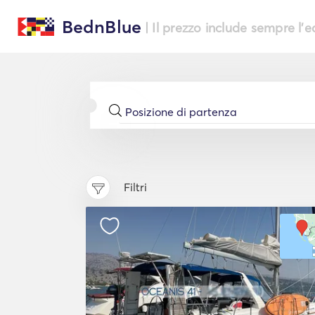
BednBlue
| Il prezzo include sempre l'
Filtri