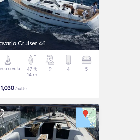
avaria Cruiser 46
rca a vela
47 ft
9
4
5
14 m
$
1,030
/notte