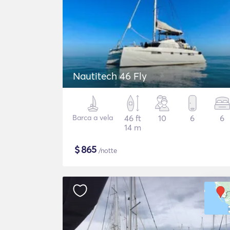
Nautitech 46 Fly
Barca a vela
46 ft
10
6
6
14 m
$
865
/notte