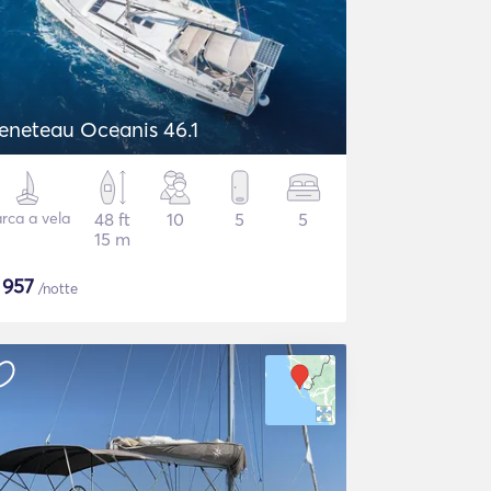
eneteau Oceanis 46.1
rca a vela
48 ft
10
5
5
15 m
$
957
/notte