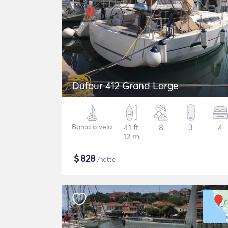
Dufour 412 Grand Large
Barca a vela
41 ft
8
3
4
12 m
$
828
/notte