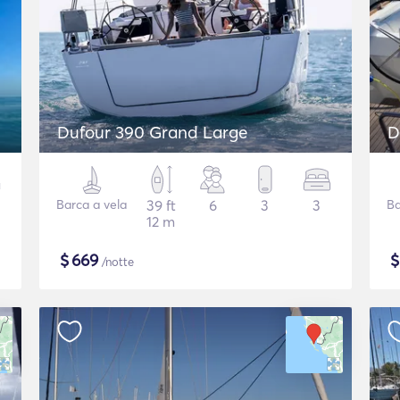
Dufour 390 Grand Large
D
Barca a vela
39 ft
6
3
3
Ba
12 m
$
669
/notte