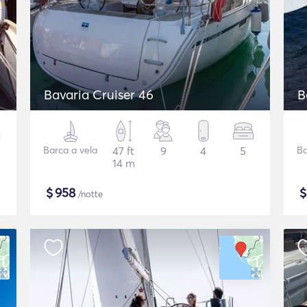
Bavaria Cruiser 46
B
Barca a vela
47 ft
9
4
5
Ba
14 m
$
958
/notte