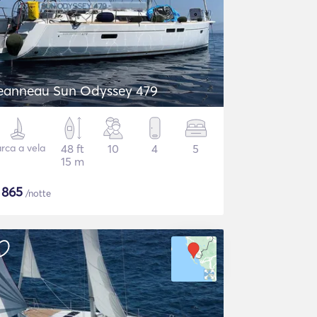
eanneau Sun Odyssey 479
rca a vela
48 ft
10
4
5
15 m
$
865
/notte