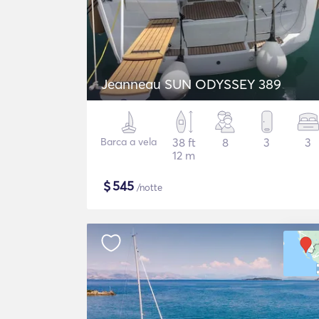
Jeanneau SUN ODYSSEY 389
Barca a vela
38 ft
8
3
3
12 m
$
545
/notte