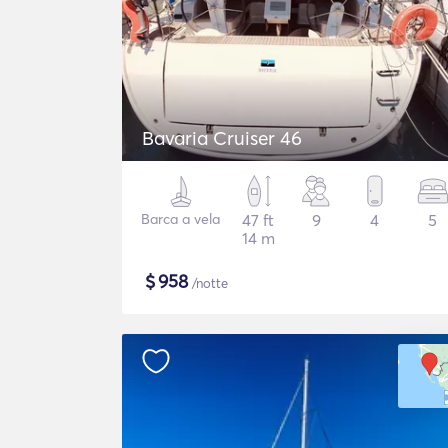
Bavaria Cruiser 46
Barca a vela
47 ft
9
4
5
14 m
$
958
/notte