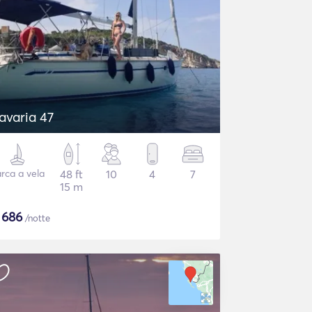
avaria 47
rca a vela
48 ft
10
4
7
15 m
$
686
/notte