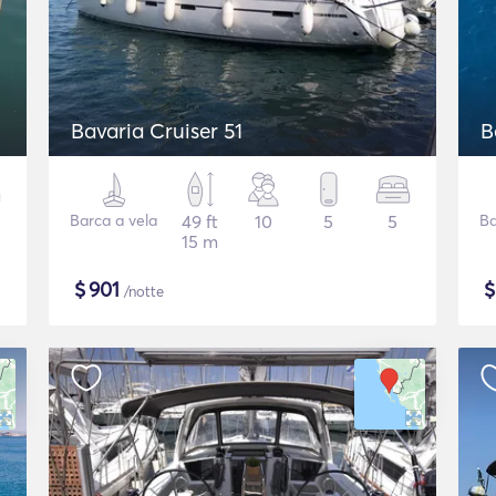
Bavaria Cruiser 51
B
Barca a vela
49 ft
10
5
5
Ba
15 m
$
901
/notte