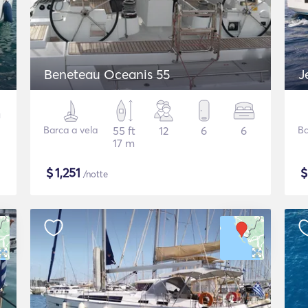
Beneteau Oceanis 55
J
Barca a vela
55 ft
12
6
6
Ba
17 m
$
1,251
/notte