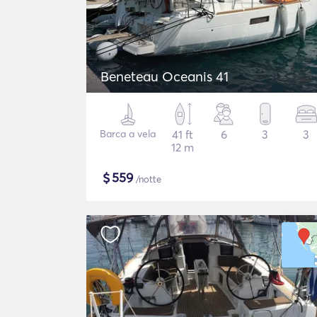
Beneteau Oceanis 41
Barca a vela
41 ft
6
3
3
12 m
$
559
/notte