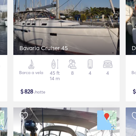
Bavaria Cruiser 45
D
Barca a vela
45 ft
8
4
4
Ba
14 m
$
828
/notte