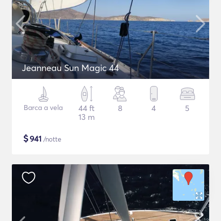
Jeanneau Sun Magic 44
Barca a vela
44 ft
8
4
5
13 m
$
941
/notte