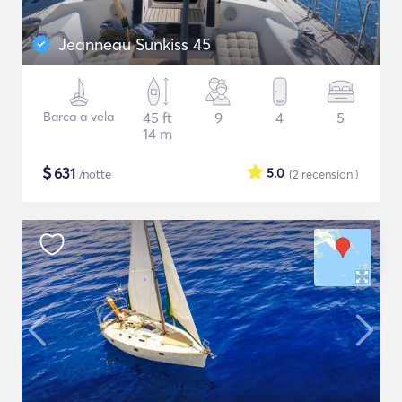
Jeanneau Sunkiss 45
Barca a vela
45 ft
9
4
5
14 m
$
631
5.0
/notte
(2
recensioni
)