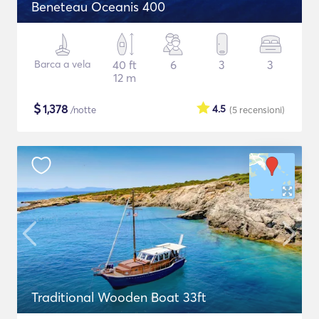
Beneteau Oceanis 400
Barca a vela
40 ft
6
3
3
12 m
$
1,378
4.5
/notte
(5
recensioni
)
Traditional Wooden Boat 33ft