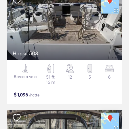
Hanse 508
Barca a vela
51 ft
12
5
6
16 m
$
1,096
/notte