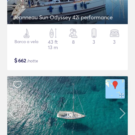
Jeanneau Sun Odyssey 42i performance
Barca a vela
43 ft
8
3
3
13 m
$
662
/notte