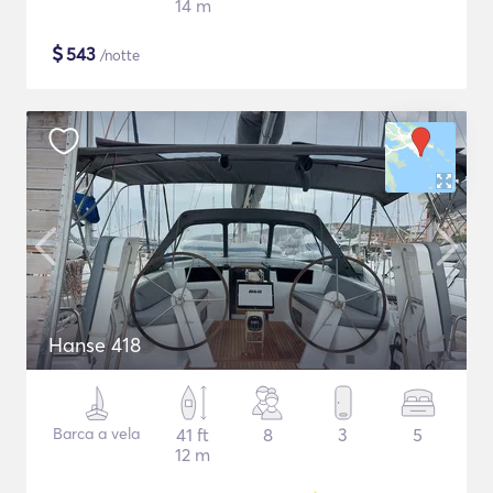
14 m
$
543
/notte
Hanse 418
Barca a vela
41 ft
8
3
5
12 m