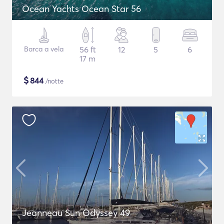
Ocean Yachts Ocean Star 56
Barca a vela
56 ft
12
5
6
17 m
$
844
/notte
Jeanneau Sun Odyssey 49