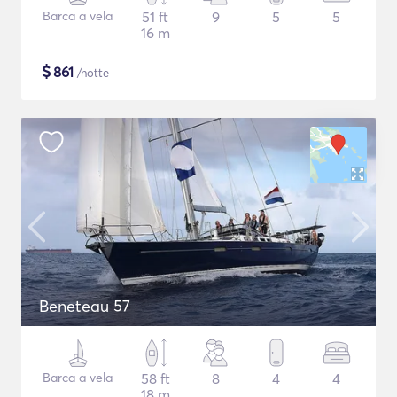
Barca a vela
51 ft
9
5
5
16 m
$
861
/notte
Beneteau 57
Barca a vela
58 ft
8
4
4
18 m