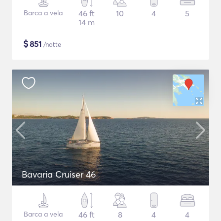
Barca a vela
46 ft
10
4
5
14 m
$
851
/notte
Bavaria Cruiser 46
Barca a vela
46 ft
8
4
4