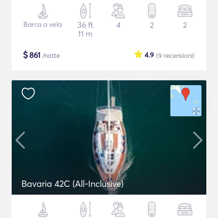
Barca a vela
36 ft
4
2
2
11 m
$
861
4.9
/notte
(9
recensioni
)
Bavaria 42C (All-Inclusive)