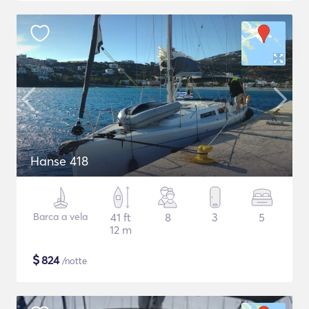
Hanse 418
Barca a vela
41 ft
8
3
5
12 m
$
824
/notte