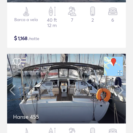
Barca a vela
40 ft
7
2
6
12 m
$
1,168
/notte
Hanse 455