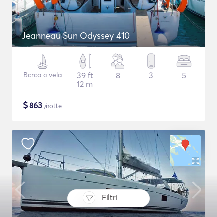
Jeanneau Sun Odyssey 410
Barca a vela
39 ft
8
3
5
12 m
$
863
/notte
Filtri