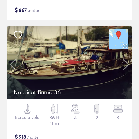
$
867
/notte
Nauticat finmar36
Barca a vela
36 ft
4
2
3
11 m
$
918
/notte