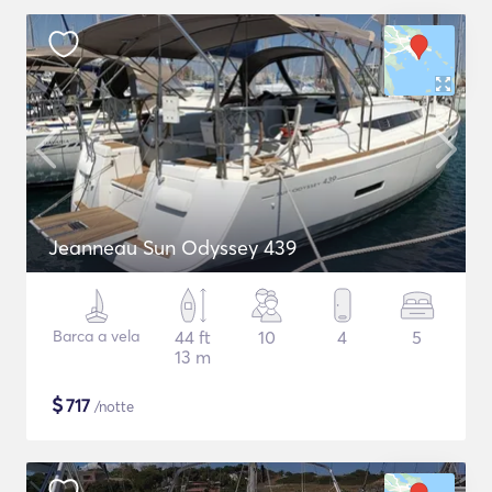
Jeanneau Sun Odyssey 439
Barca a vela
44 ft
10
4
5
13 m
$
717
/notte