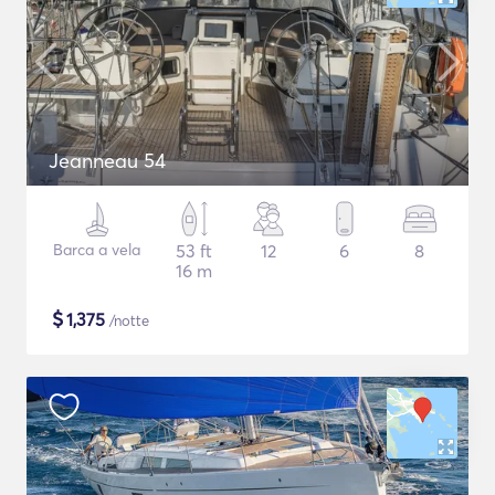
Jeanneau 54
Barca a vela
53 ft
12
6
8
16 m
$
1,375
/notte