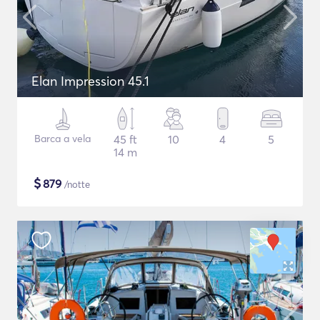
Elan Impression 45.1
Barca a vela
45 ft
10
4
5
14 m
$
879
/notte