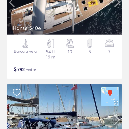
Hanse 540e
Barca a vela
54 ft
10
5
7
16 m
$
792
/notte