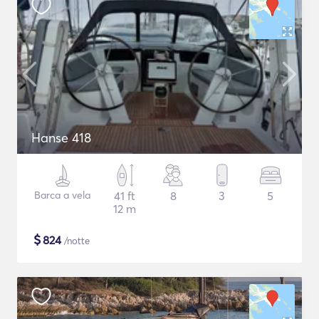
Hanse 418
Barca a vela
41 ft
8
3
5
12 m
$
824
/notte