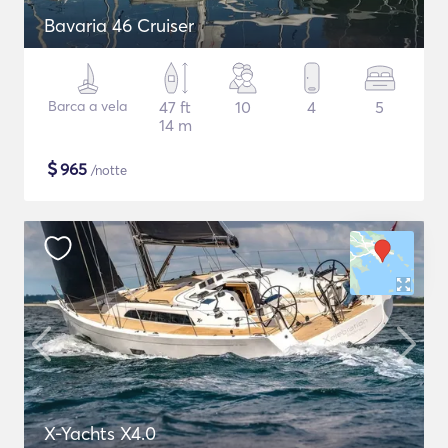
Bavaria 46 Cruiser
Barca a vela
47 ft
10
4
5
14 m
$
965
/notte
X-Yachts X4.0