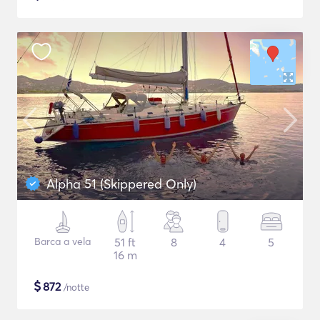
Alpha 51 (Skippered Only)
Barca a vela
51 ft
8
4
5
16 m
$
872
/notte