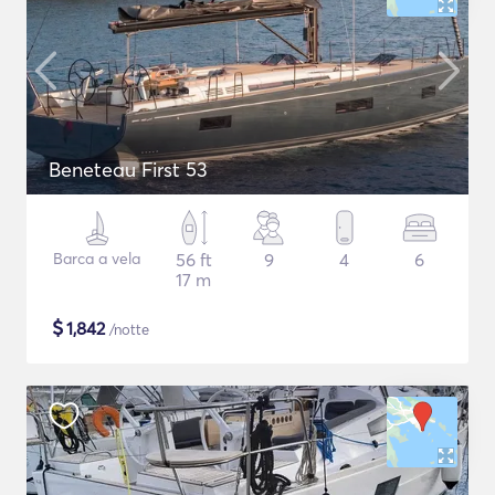
Beneteau First 53
Barca a vela
56 ft
9
4
6
17 m
$
1,842
/notte