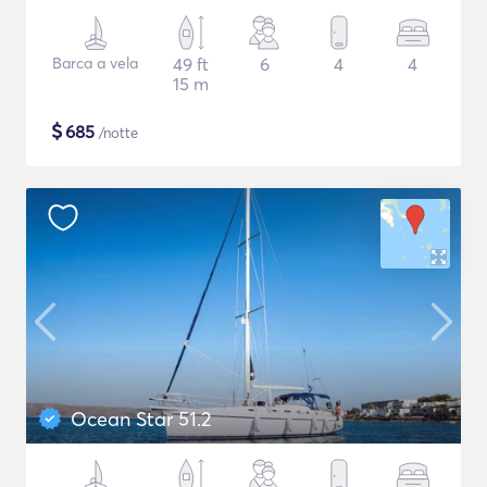
Barca a vela
49 ft
6
4
4
15 m
$
685
/notte
Ocean Star 51.2