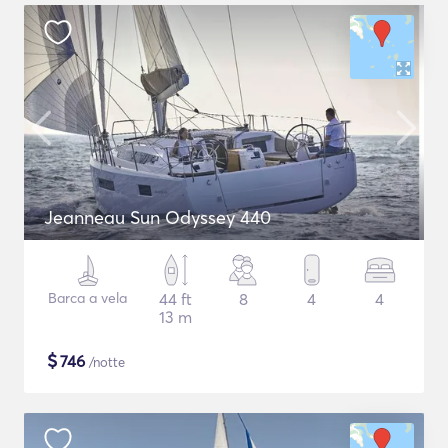
Jeanneau Sun Odyssey 440
Barca a vela
44 ft
8
4
4
13 m
$
746
/notte