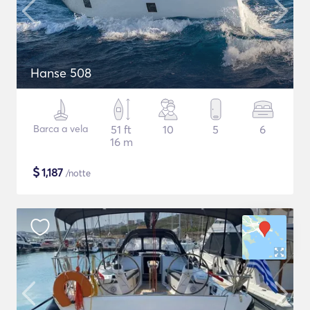
Hanse 508
Barca a vela
51 ft
10
5
6
16 m
$
1,187
/notte