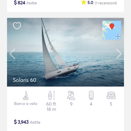
$
824
5.0
/notte
(1
recensioni
)
Solaris 60
Barca a vela
60 ft
9
4
5
18 m
$
3,943
/notte