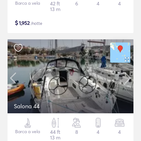
Barca a vela
42 ft
6
4
4
13 m
$
1,952
/notte
Salona 44
Barca a vela
44 ft
8
4
4
13 m