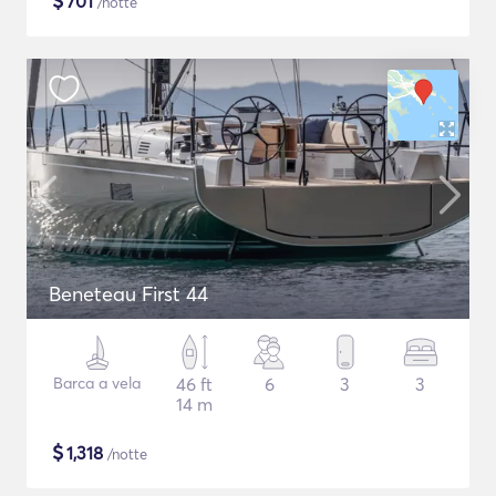
$
701
/notte
Beneteau First 44
Barca a vela
46 ft
6
3
3
14 m
$
1,318
/notte