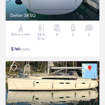
Dehler 38 SQ
Barca a vela
38 ft
6
3
3
12 m
$
760
/notte