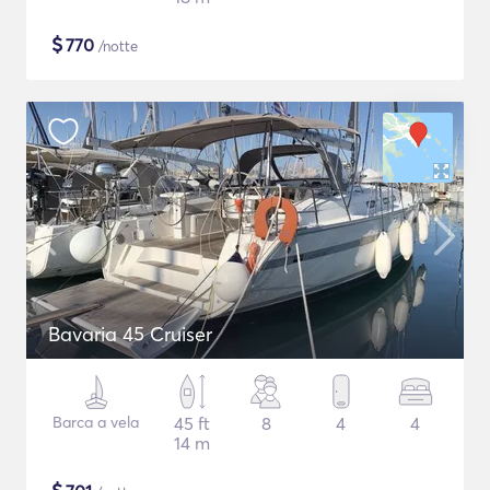
$
770
/notte
Bavaria 45 Cruiser
Barca a vela
45 ft
8
4
4
14 m