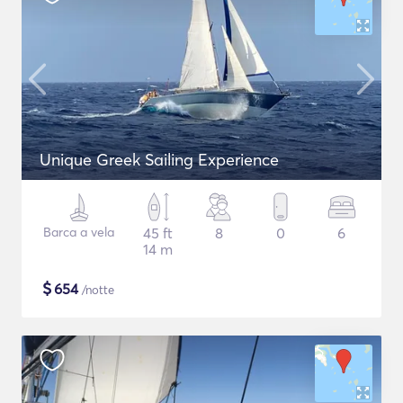
Unique Greek Sailing Experience
Barca a vela
45 ft
8
0
6
14 m
$
654
/notte