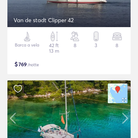
Van de stadt Clipper 42
Barca a vela
42 ft
8
3
8
13 m
$
769
/notte