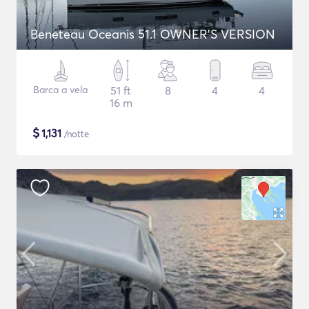
Beneteau Oceanis 51.1 OWNER'S VERSION
Barca a vela
51 ft
8
4
4
16 m
$
1,131
/notte