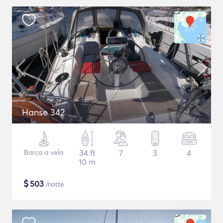
Hanse 342
Barca a vela
34 ft
7
3
4
10 m
$
503
/notte