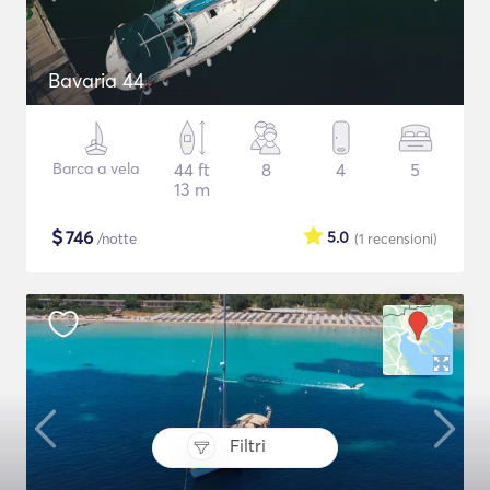
Bavaria 44
Barca a vela
44 ft
8
4
5
13 m
$
746
5.0
/notte
(1
recensioni
)
Filtri