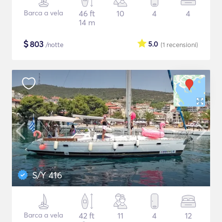
Barca a vela
46 ft
10
4
4
14 m
$
803
5.0
/notte
(1
recensioni
)
S/Y 416
Barca a vela
42 ft
11
4
12