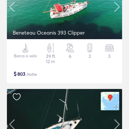
Beneteau Oceanis 393 Clipper
Barca a vela
39 ft
6
3
3
12 m
$
803
/notte