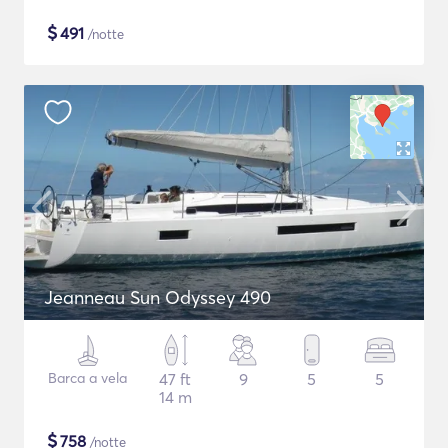
$
491
/notte
Jeanneau Sun Odyssey 490
Barca a vela
47 ft
9
5
5
14 m
$
758
/notte