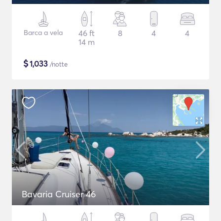
Barca a vela
46 ft
8
4
4
14 m
$
1,033
/notte
Bavaria Cruiser 46