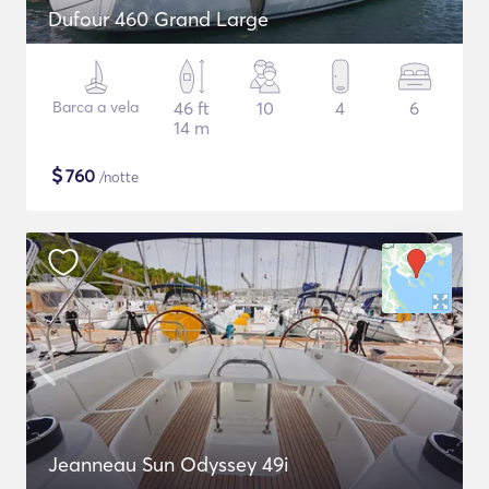
Dufour 460 Grand Large
Barca a vela
46 ft
10
4
6
14 m
$
760
/notte
Jeanneau Sun Odyssey 49i