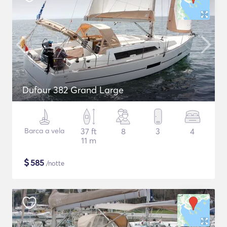
Dufour 382 Grand Large
Barca a vela
37 ft
8
3
4
11 m
$
585
/notte