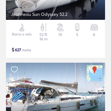
Jeanneau Sun Odyssey 52.2
Barca a vela
52 ft
10
5
6
16 m
$
627
/notte