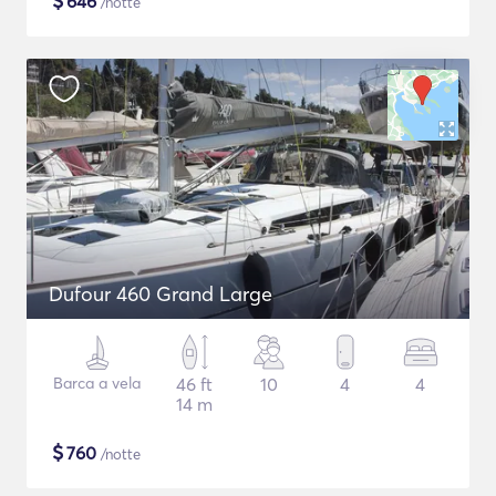
$
646
/notte
Dufour 460 Grand Large
Barca a vela
46 ft
10
4
4
14 m
$
760
/notte