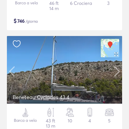
Barca a vela
46 ft
6 Crociera
3
14 m
$
746
/giorno
Beneteau Cyclades 43.4
Barca a vela
43 ft
10
4
5
13 m