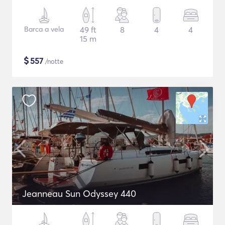
Barca a vela
49 ft
8
4
4
15 m
$
557
/notte
Jeanneau Sun Odyssey 440