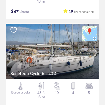
13 m
$
671
4.9
/notte
(19
recensioni
)
Beneteau Cyclades 43.4
Barca a vela
43 ft
10
4
5
13 m