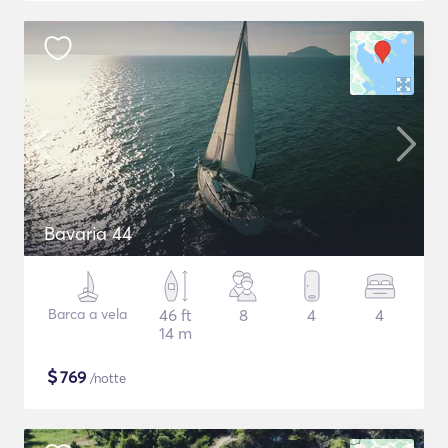
Bavaria 44
Barca a vela
46 ft
8
4
4
14 m
$
769
/notte