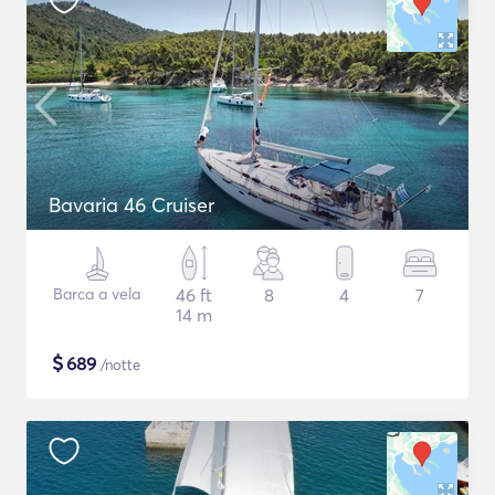
Bavaria 46 Cruiser
Barca a vela
46 ft
8
4
7
14 m
$
689
/notte