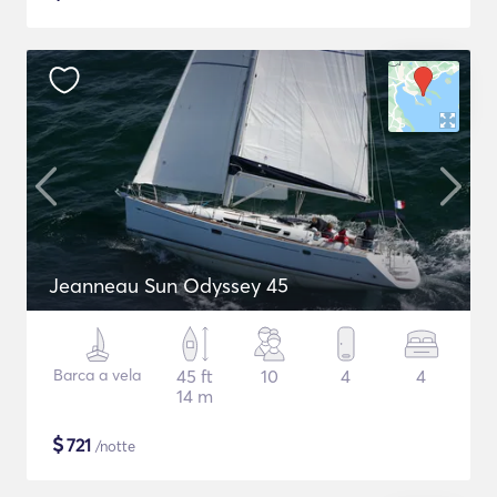
Jeanneau Sun Odyssey 45
Barca a vela
45 ft
10
4
4
14 m
$
721
/notte