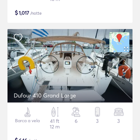
$
1,017
/notte
Dufour 410 Grand Large
Barca a vela
41 ft
6
3
3
12 m