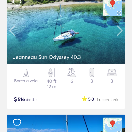
Jeanneau Sun Odyssey 40.3
Barca a vela
40 ft
6
3
3
12 m
$
516
5.0
/notte
(1
recensioni
)