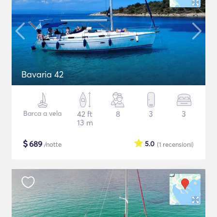
Bavaria 42
Barca a vela
42 ft
8
3
3
13 m
$
689
5.0
/notte
(1
recensioni
)