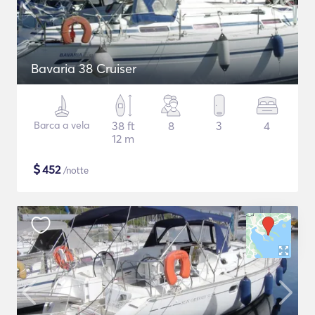
Bavaria 38 Cruiser
Barca a vela
38 ft
8
3
4
12 m
$
452
/notte