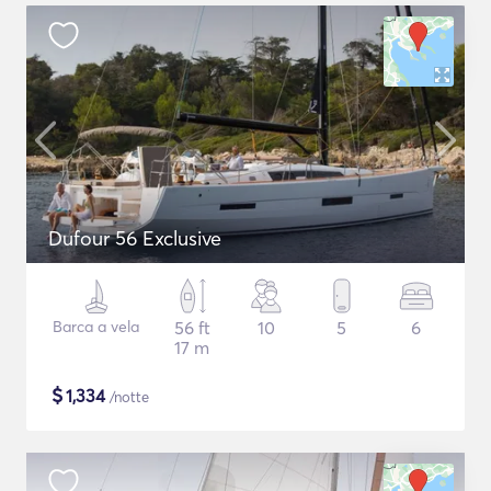
Dufour 56 Exclusive
Barca a vela
56 ft
10
5
6
17 m
$
1,334
/notte