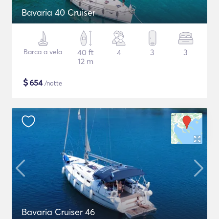
Bavaria 40 Cruiser
Barca a vela
40 ft
4
3
3
12 m
$
654
/notte
Bavaria Cruiser 46