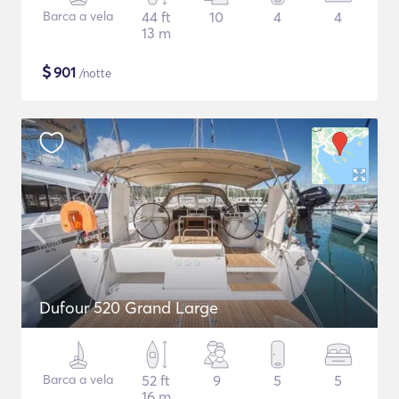
Barca a vela
44 ft
10
4
4
13 m
$
901
/notte
Dufour 520 Grand Large
Barca a vela
52 ft
9
5
5
16 m