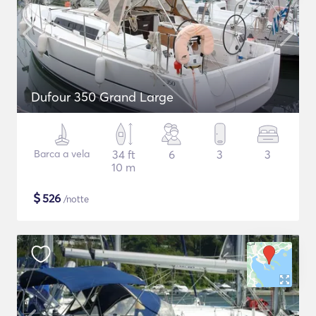
Dufour 350 Grand Large
Barca a vela
34 ft
6
3
3
10 m
$
526
/notte