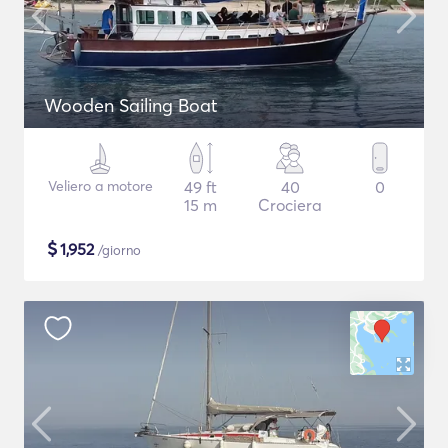
Wooden Sailing Boat
Veliero a motore
49 ft
40
0
15 m
Crociera
$
1,952
/giorno