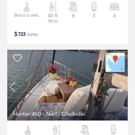
Barca a vela
45 ft
8
3
4
14 m
$
723
/notte
Hunter 460 - Nikiti, Chalkidiki