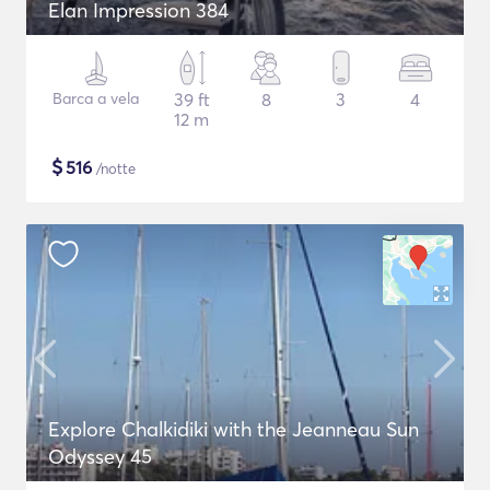
Elan Impression 384
Barca a vela
39 ft
8
3
4
12 m
$
516
/notte
Explore Chalkidiki with the Jeanneau Sun
Odyssey 45