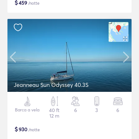
$
459
/notte
Jeanneau Sun Odyssey 40.3S
Barca a vela
40 ft
6
3
6
12 m
$
930
/notte