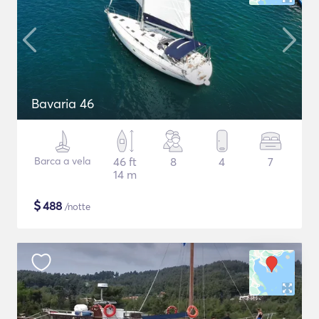
Bavaria 46
Barca a vela
46 ft
8
4
7
14 m
$
488
/notte