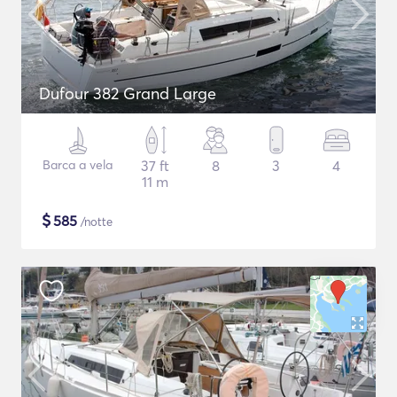
Dufour 382 Grand Large
Barca a vela
37 ft
8
3
4
11 m
$
585
/notte