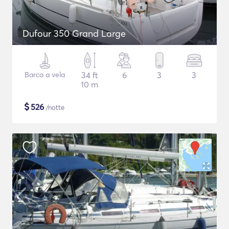
Dufour 350 Grand Large
Barca a vela
34 ft
6
3
3
10 m
$
526
/notte