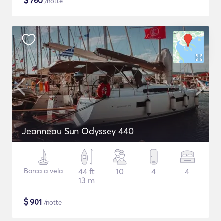
$
760
/notte
Jeanneau Sun Odyssey 440
Barca a vela
44 ft
10
4
4
13 m
$
901
/notte