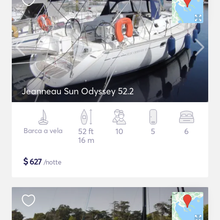
Jeanneau Sun Odyssey 52.2
Barca a vela
52 ft
10
5
6
16 m
$
627
/notte