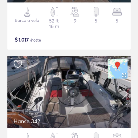
Barca a vela
52 ft
9
5
5
16 m
$
1,017
/notte
Hanse 342