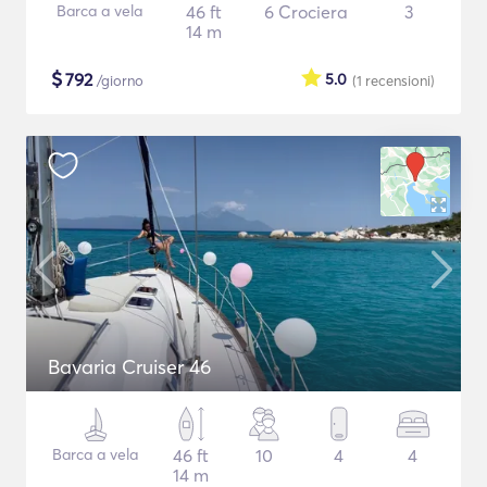
Barca a vela
46 ft
6 Crociera
3
14 m
$
792
5.0
/giorno
(1
recensioni
)
Bavaria Cruiser 46
Barca a vela
46 ft
10
4
4
14 m