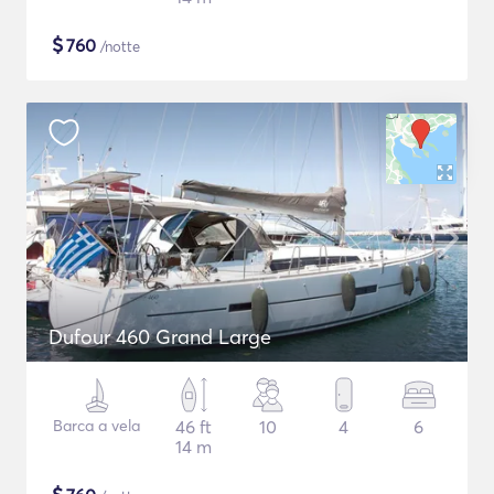
$
760
/notte
Dufour 460 Grand Large
Barca a vela
46 ft
10
4
6
14 m