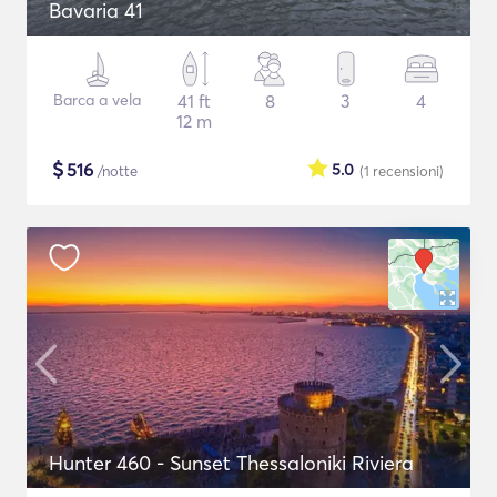
Bavaria 41
Barca a vela
41 ft
8
3
4
12 m
$
516
5.0
/notte
(1
recensioni
)
Hunter 460 - Sunset Thessaloniki Riviera