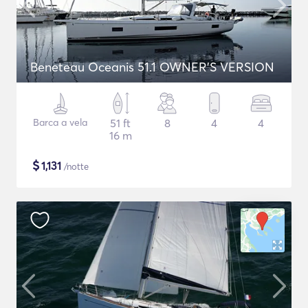
Beneteau Oceanis 51.1 OWNER'S VERSION
Barca a vela
51 ft
8
4
4
16 m
$
1,131
/notte