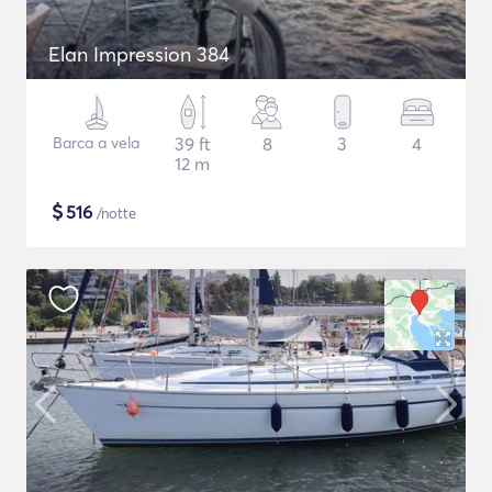
Elan Impression 384
Barca a vela
39 ft
8
3
4
12 m
$
516
/notte