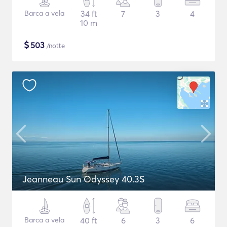
Barca a vela
34 ft
7
3
4
10 m
$
503
/notte
Jeanneau Sun Odyssey 40.3S
Barca a vela
40 ft
6
3
6