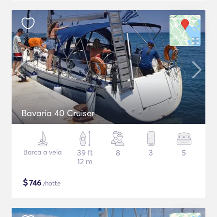
Bavaria 40 Cruiser
Barca a vela
39 ft
8
3
5
12 m
$
746
/notte