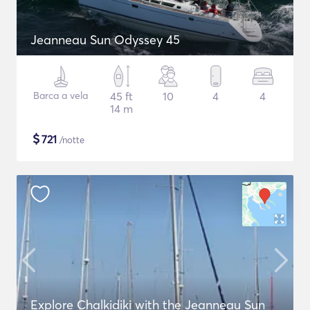
Jeanneau Sun Odyssey 45
Barca a vela
45 ft
10
4
4
14 m
$
721
/notte
Explore Chalkidiki with the Jeanneau Sun