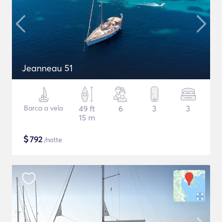
Jeanneau 51
Barca a vela
49 ft
6
3
3
15 m
$
792
/notte