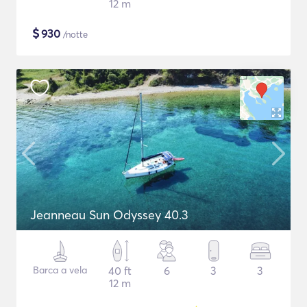
12 m
$
930
/notte
Jeanneau Sun Odyssey 40.3
Barca a vela
40 ft
6
3
3
12 m