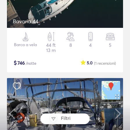
Bavaria 44
Barca a vela
44 ft
8
4
5
13 m
$
746
5.0
/notte
(1
recensioni
)
Filtri