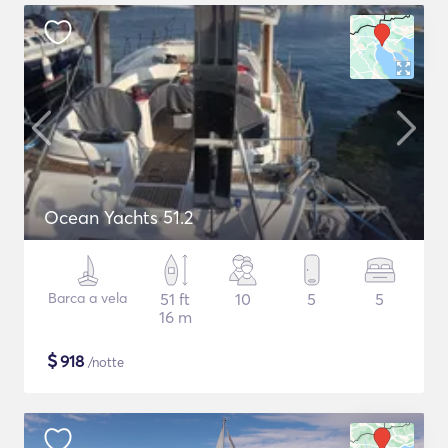
Ocean Yachts 51.2
Barca a vela
51 ft
10
5
5
16 m
$
918
/notte