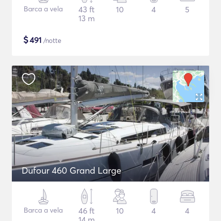
Barca a vela
43 ft
10
4
5
13 m
$
491
/notte
Dufour 460 Grand Large
Barca a vela
46 ft
10
4
4
14 m