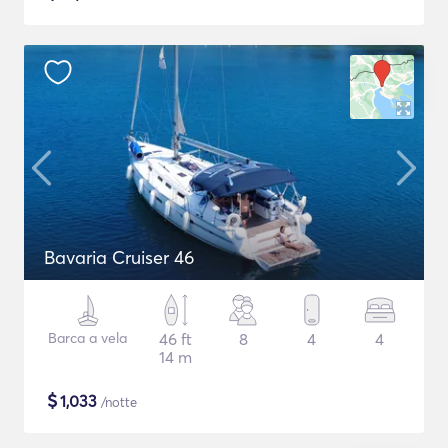
Bavaria Cruiser 46
Barca a vela
46 ft
8
4
4
14 m
$
1,033
/notte