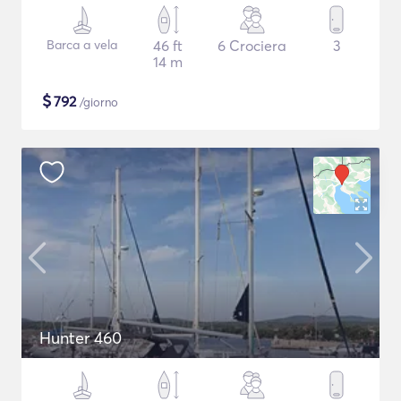
Barca a vela
46 ft
6 Crociera
3
14 m
$
792
/giorno
Hunter 460