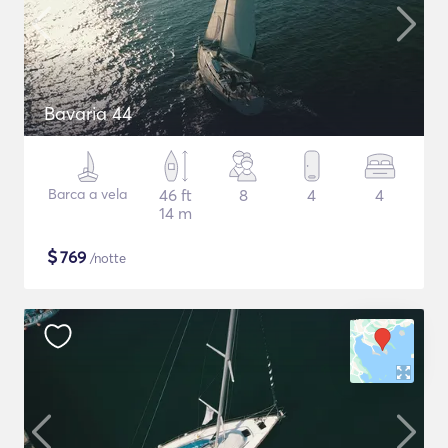
Bavaria 44
Barca a vela
46 ft
8
4
4
14 m
$
769
/notte