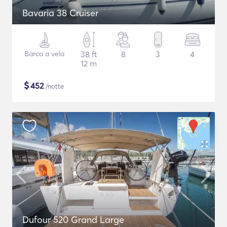
Bavaria 38 Cruiser
Barca a vela
38 ft
8
3
4
12 m
$
452
/notte
Dufour 520 Grand Large