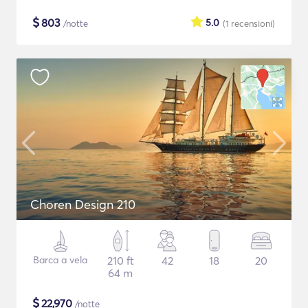
$
803
5.0
/notte
(1
recensioni
)
Choren Design 210
Barca a vela
210 ft
42
18
20
64 m
$
22,970
/notte