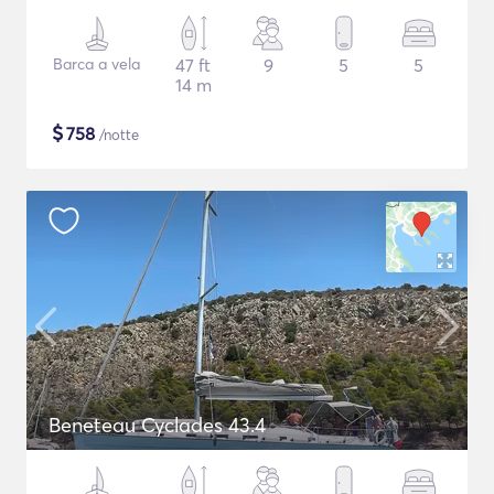
Barca a vela
47 ft
9
5
5
14 m
$
758
/notte
Beneteau Cyclades 43.4