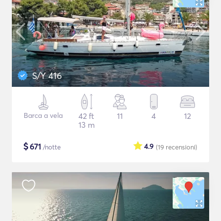
S/Y 416
Barca a vela
42 ft
11
4
12
13 m
$
671
4.9
/notte
(19
recensioni
)