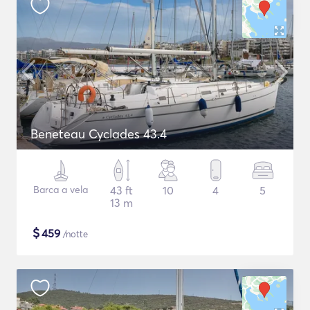
Beneteau Cyclades 43.4
Barca a vela
43 ft
10
4
5
13 m
$
459
/notte