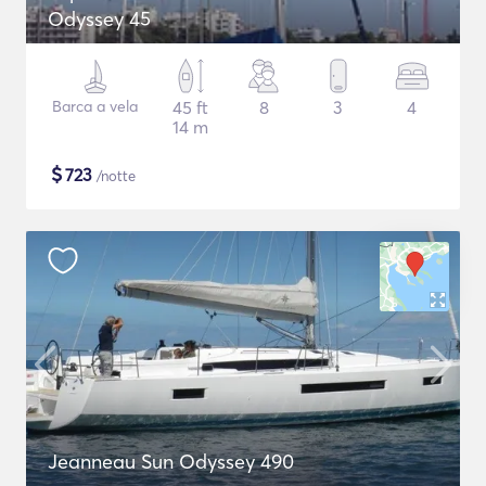
Odyssey 45
Barca a vela
45 ft
8
3
4
14 m
$
723
/notte
Jeanneau Sun Odyssey 490