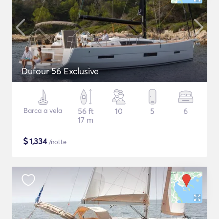
Dufour 56 Exclusive
Barca a vela
56 ft
10
5
6
17 m
$
1,334
/notte