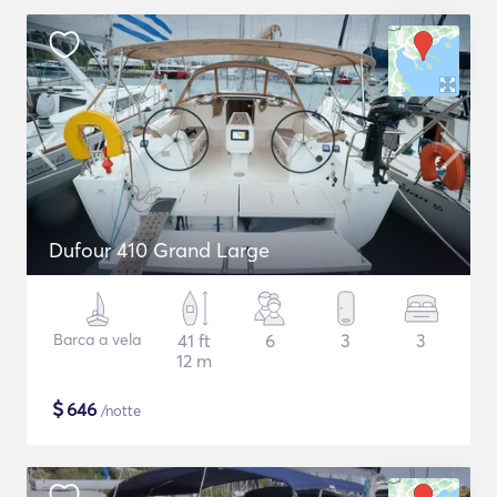
Dufour 410 Grand Large
Barca a vela
41 ft
6
3
3
12 m
$
646
/notte