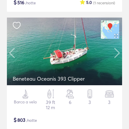
$
516
5.0
/notte
(1
recensioni
)
Beneteau Oceanis 393 Clipper
Barca a vela
39 ft
6
3
3
12 m
$
803
/notte