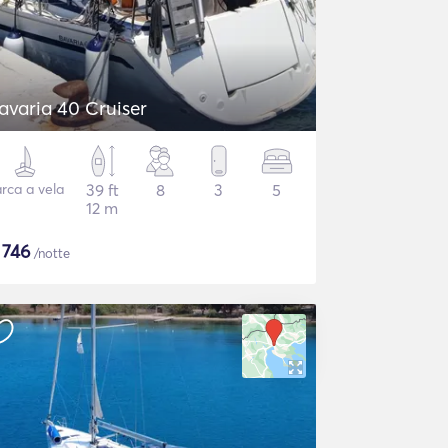
avaria 40 Cruiser
rca a vela
39 ft
8
3
5
12 m
$
746
/notte