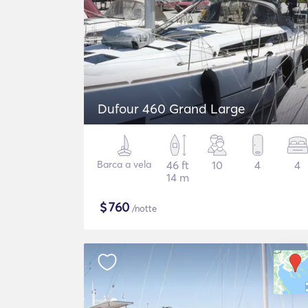
Dufour 460 Grand Large
Barca a vela
46 ft
10
4
4
14 m
$
760
/notte