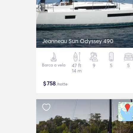
Jeanneau Sun Odyssey 490
Barca a vela
47 ft
9
5
5
14 m
$
758
/notte