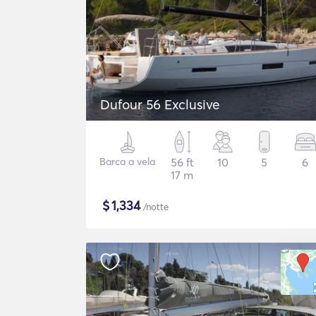
Dufour 56 Exclusive
Barca a vela
56 ft
10
5
6
17 m
$
1,334
/notte