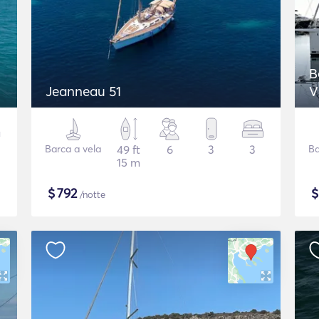
B
Jeanneau 51
V
Barca a vela
49 ft
6
3
3
Ba
15 m
$
792
/notte