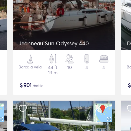
Jeanneau Sun Odyssey 440
D
Barca a vela
44 ft
10
4
4
Ba
13 m
$
901
/notte