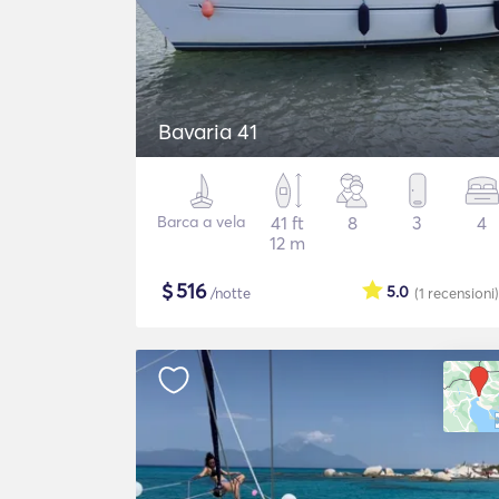
Bavaria 41
Barca a vela
41 ft
8
3
4
12 m
$
516
5.0
/notte
(1
recensioni
)