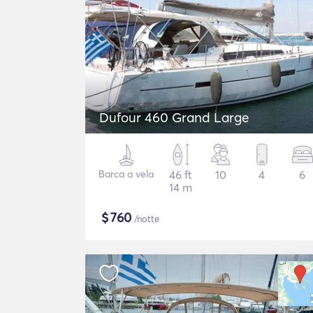
Dufour 460 Grand Large
Barca a vela
46 ft
10
4
6
14 m
$
760
/notte