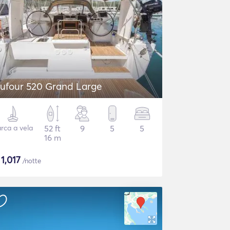
ufour 520 Grand Large
rca a vela
52 ft
9
5
5
16 m
$
1,017
/notte