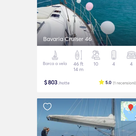
Bavaria Cruiser 46
Barca a vela
46 ft
10
4
4
14 m
$
803
5.0
/notte
(1
recensioni
)