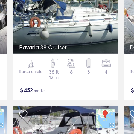
Bavaria 38 Cruiser
D
Barca a vela
38 ft
8
3
4
Ba
12 m
$
452
/notte