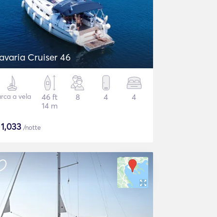
avaria Cruiser 46
rca a vela
46 ft
8
4
4
14 m
$
1,033
/notte