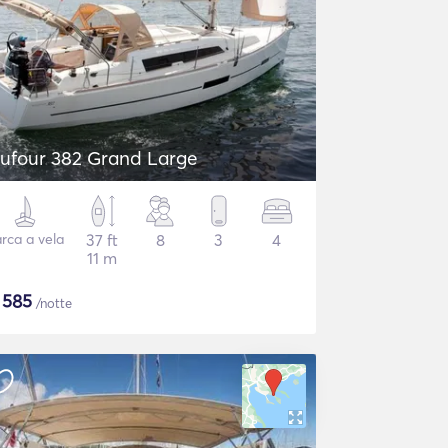
ufour 382 Grand Large
rca a vela
37 ft
8
3
4
11 m
$
585
/notte