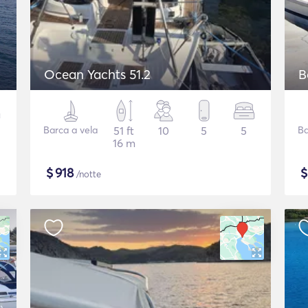
Ocean Yachts 51.2
B
Barca a vela
51 ft
10
5
5
Ba
16 m
$
918
/notte