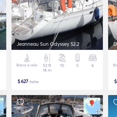
Jeanneau Sun Odyssey 52.2
D
Barca a vela
52 ft
10
5
6
Ba
16 m
$
627
/notte