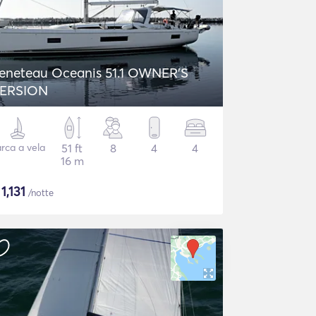
eneteau Oceanis 51.1 OWNER'S
ERSION
rca a vela
51 ft
8
4
4
16 m
$
1,131
/notte