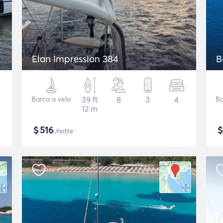
Elan Impression 384
B
Barca a vela
39 ft
8
3
4
Ba
12 m
$
516
/notte