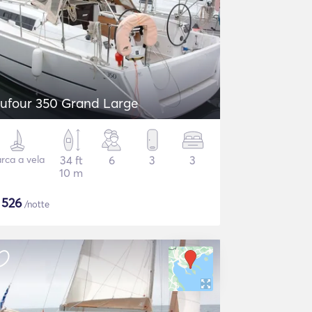
ufour 350 Grand Large
rca a vela
34 ft
6
3
3
10 m
$
526
/notte