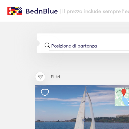
BednBlue
| Il prezzo include sempre l'
Filtri