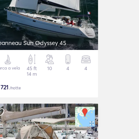
eanneau Sun Odyssey 45
rca a vela
45 ft
10
4
4
14 m
$
721
/notte