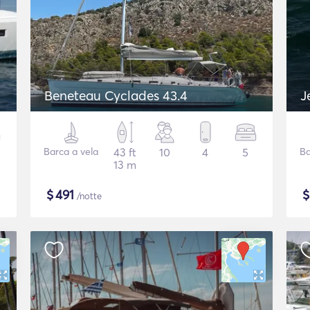
Beneteau Cyclades 43.4
J
Barca a vela
43 ft
10
4
5
Ba
13 m
$
491
/notte