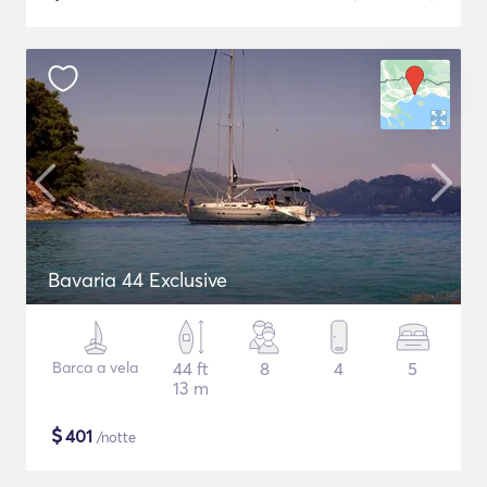
Bavaria 44 Exclusive
Barca a vela
44 ft
8
4
5
13 m
$
401
/notte