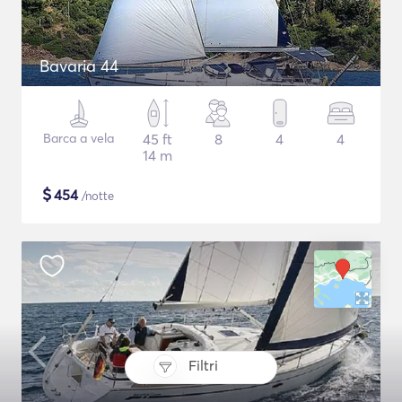
Bavaria 44
Barca a vela
45 ft
8
4
4
14 m
$
454
/notte
Filtri