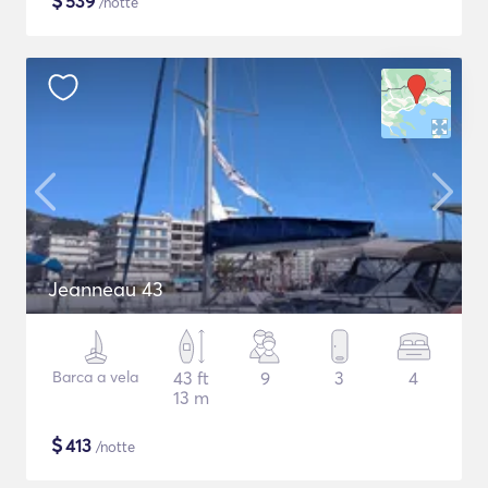
$
539
/notte
Jeanneau 43
Barca a vela
43 ft
9
3
4
13 m
$
413
/notte