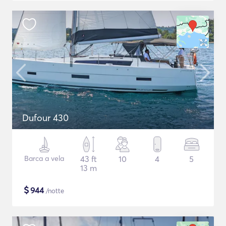
Dufour 430
Barca a vela
43 ft
10
4
5
13 m
$
944
/notte