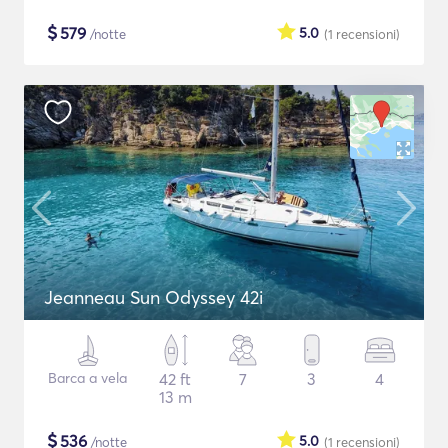
$
579
5.0
/notte
(1
recensioni
)
Jeanneau Sun Odyssey 42i
Barca a vela
42 ft
7
3
4
13 m
$
536
5.0
/notte
(1
recensioni
)