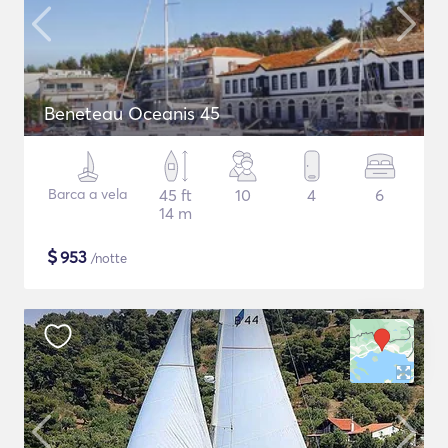
Beneteau Oceanis 45
Barca a vela
45 ft
10
4
6
14 m
$
953
/notte