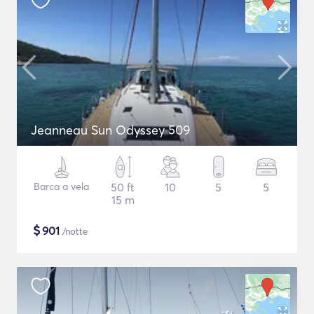
Jeanneau Sun Odyssey 509
Barca a vela
50 ft
10
5
5
15 m
$
901
/notte