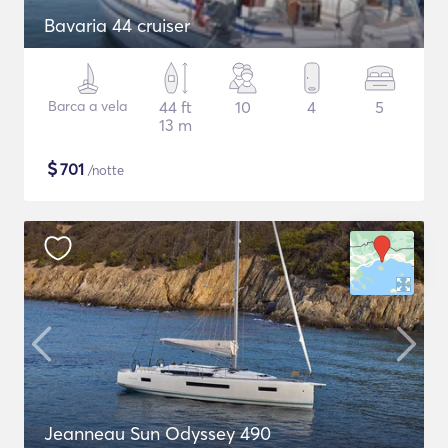
Bavaria 44 cruiser
Barca a vela
44 ft
10
4
5
13 m
$
701
/notte
Jeanneau Sun Odyssey 490