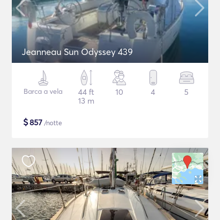
Jeanneau Sun Odyssey 439
Barca a vela
44 ft
10
4
5
13 m
$
857
/notte