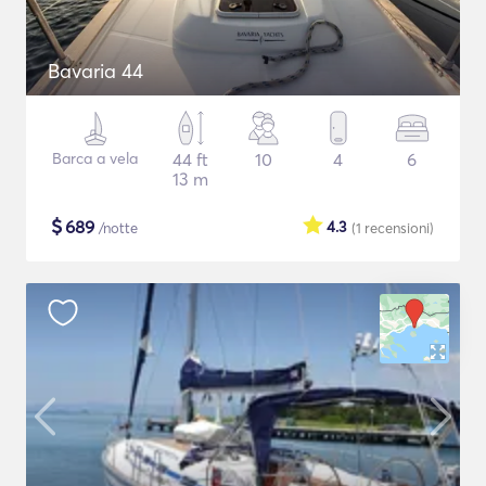
Bavaria 44
Barca a vela
44 ft
10
4
6
13 m
$
689
4.3
/notte
(1
recensioni
)