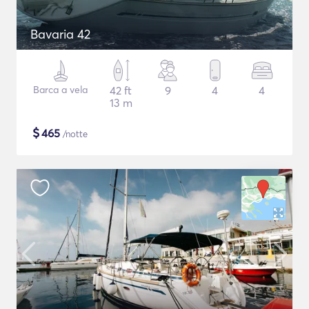
Bavaria 42
Barca a vela
42 ft
9
4
4
13 m
$
465
/notte