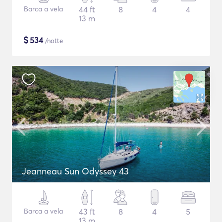
Barca a vela
44 ft
8
4
4
13 m
$
534
/notte
Jeanneau Sun Odyssey 43
Barca a vela
43 ft
8
4
5
13 m