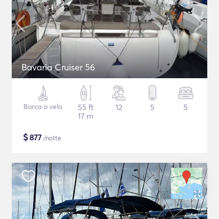
Bavaria Cruiser 56
Barca a vela
55 ft
12
5
5
17 m
$
877
/notte