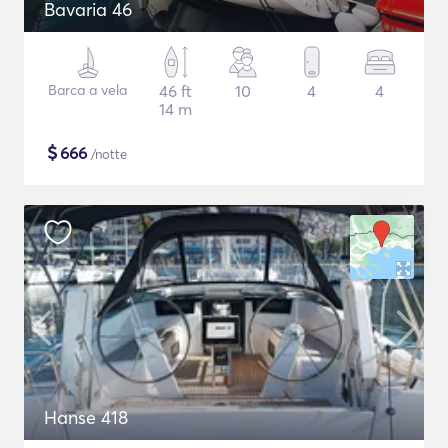
Bavaria 46
Barca a vela
46 ft
10
4
4
14 m
$
666
/notte
Hanse 418