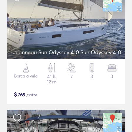
Jeanneau Sun Odyssey 410 Sun Odyssey 410
Barca a vela
41 ft
7
3
3
12 m
$
769
/notte