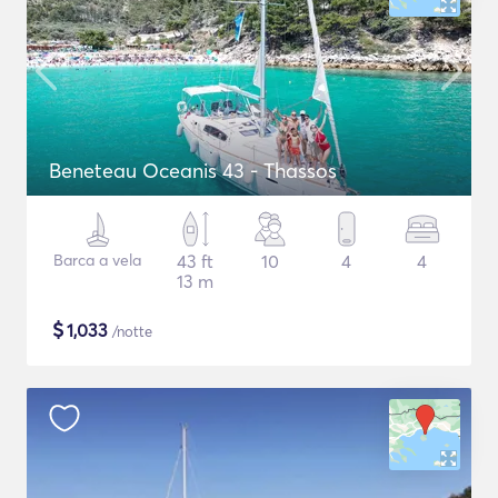
Beneteau Oceanis 43 - Thassos
Barca a vela
43 ft
10
4
4
13 m
$
1,033
/notte