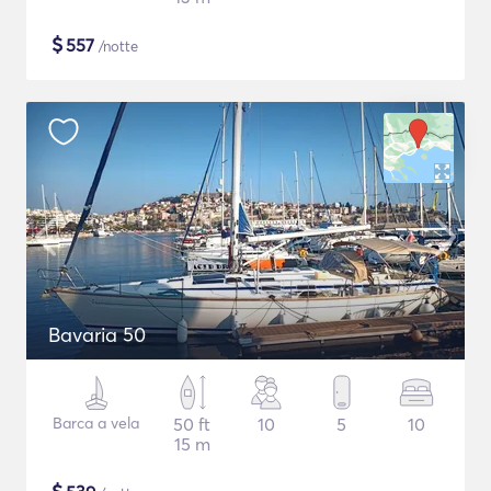
$
557
/notte
Bavaria 50
Barca a vela
50 ft
10
5
10
15 m