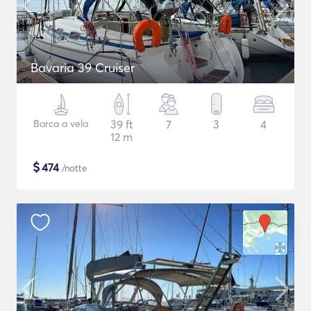
Bavaria 39 Cruiser
Barca a vela
39 ft
7
3
4
12 m
$
474
/notte