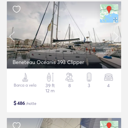
Beneteau Oceanis 393 Clipper
Barca a vela
39 ft
8
3
4
12 m
$
486
/notte