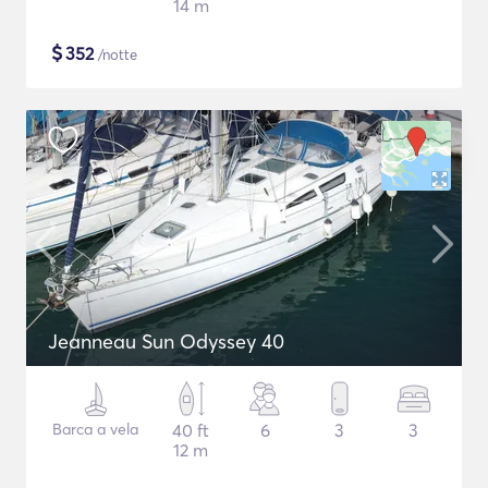
14 m
$
352
/notte
Jeanneau Sun Odyssey 40
Barca a vela
40 ft
6
3
3
12 m