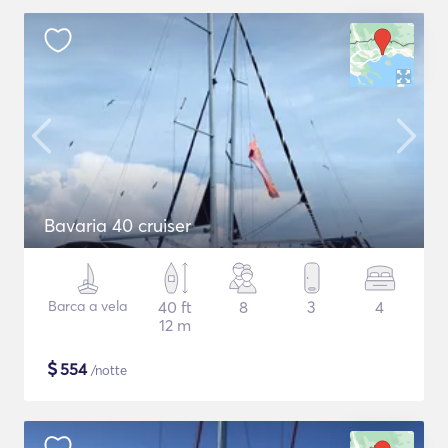
Bavaria 40 cruiser
Barca a vela
40 ft
8
3
4
12 m
$
554
/notte