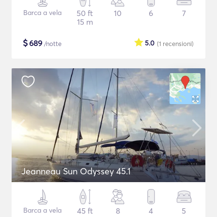
Barca a vela
50 ft
10
6
7
15 m
$
689
5.0
/notte
(1
recensioni
)
Jeanneau Sun Odyssey 45.1
Barca a vela
45 ft
8
4
5