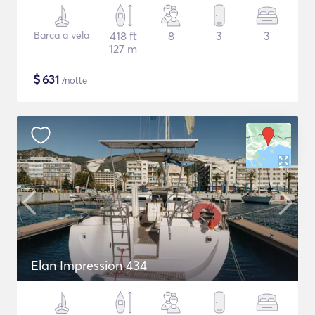
Barca a vela
418 ft
8
3
3
127 m
$
631
/notte
Elan Impression 434