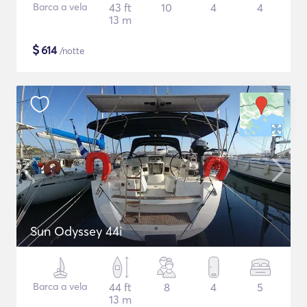
Barca a vela
43 ft
10
4
4
13 m
$
614
/notte
Sun Odyssey 44i
Barca a vela
44 ft
8
4
5
13 m