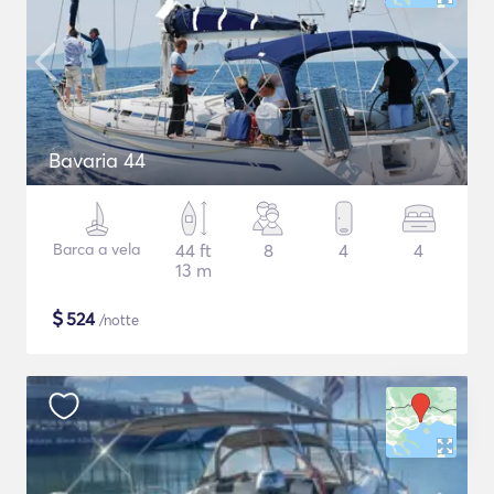
Bavaria 44
Barca a vela
44 ft
8
4
4
13 m
$
524
/notte