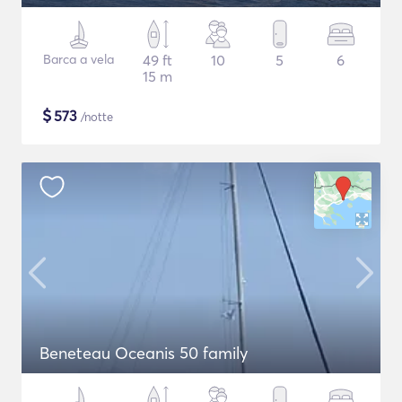
Barca a vela
49 ft
10
5
6
15 m
$
573
/notte
Beneteau Oceanis 50 family