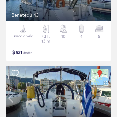
Beneteau 43
Barca a vela
43 ft
10
4
5
13 m
$
531
/notte