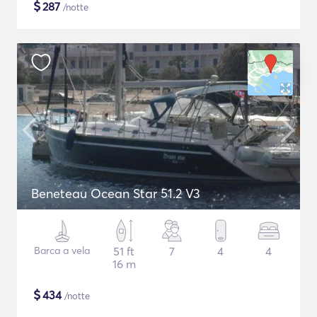
$
287
/notte
Beneteau Ocean Star 51.2 V3
Barca a vela
51 ft
7
4
4
16 m
$
434
/notte