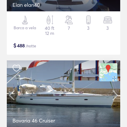
Elan elan40
Barca a vela
40 ft
7
3
3
12 m
$
488
/notte
Bavaria 46 Cruiser