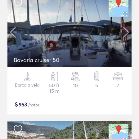
Bavaria cruiser 50
Barca a vela
50 ft
10
5
7
15 m
$
953
/notte