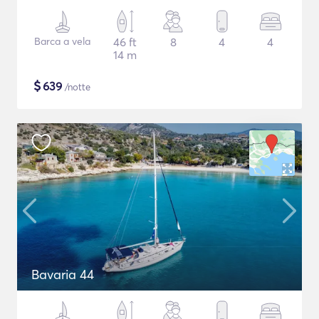
Barca a vela
46 ft
8
4
4
14 m
$
639
/notte
Bavaria 44