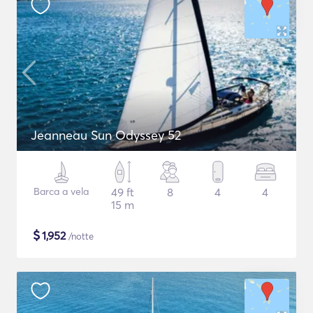
Jeanneau Sun Odyssey 52
Barca a vela
49 ft
8
4
4
15 m
$
1,952
/notte