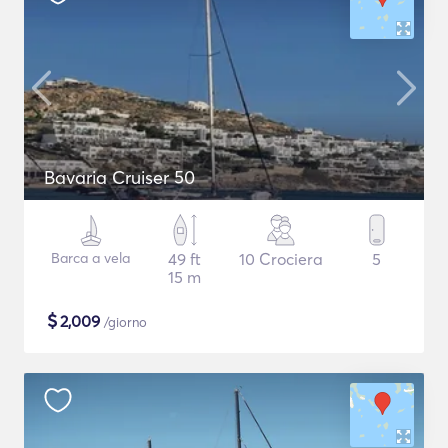
Bavaria Cruiser 50
Barca a vela
49 ft
10 Crociera
5
15 m
$
2,009
/giorno