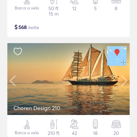
Barca a vela
50 ft
12
5
8
15 m
$
568
/notte
Choren Design 210
Barca a vela
210 ft
42
18
20