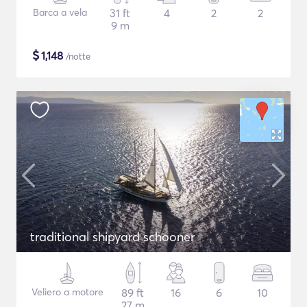
Barca a vela
31 ft
4
2
2
9 m
$
1,148
/notte
traditional shipyard schooner
Veliero a motore
89 ft
16
6
10
27 m