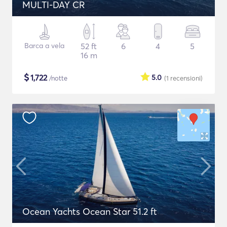
MULTI-DAY CR
Barca a vela
52 ft
6
4
5
16 m
$
1,722
5.0
/notte
(1
recensioni
)
Ocean Yachts Ocean Star 51.2 ft