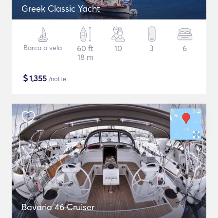
Greek Classic Yacht
Barca a vela
60 ft
10
3
6
18 m
$
1,355
/notte
Bavaria 46 Cruiser