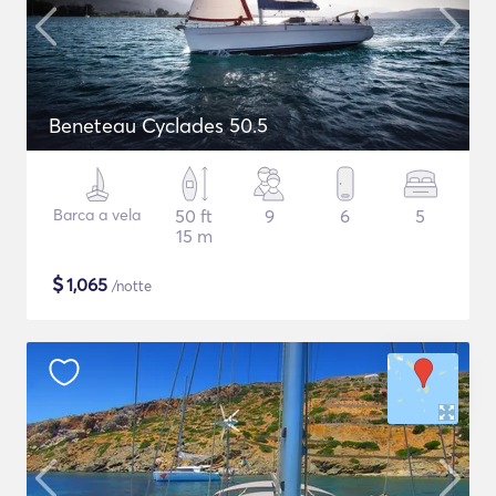
Beneteau Cyclades 50.5
Barca a vela
50 ft
9
6
5
15 m
$
1,065
/notte