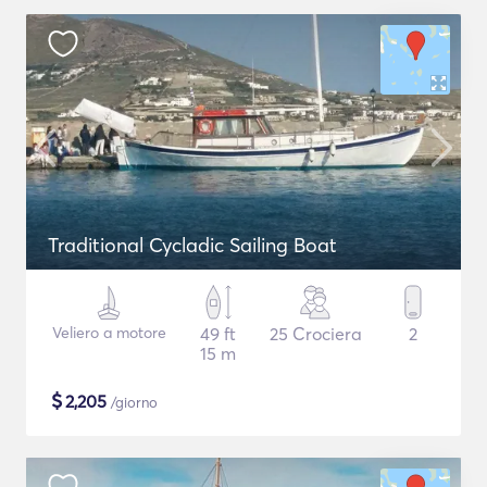
Traditional Cycladic Sailing Boat
Veliero a motore
49 ft
25 Crociera
2
15 m
$
2,205
/giorno