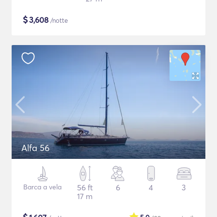
$
3,608
/notte
Alfa 56
Barca a vela
56 ft
6
4
3
17 m