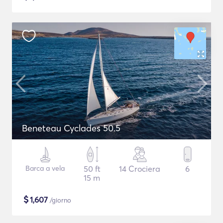
Beneteau Cyclades 50.5
Barca a vela
50 ft
14 Crociera
6
15 m
$
1,607
/giorno