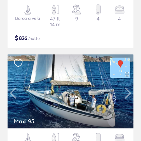
Barca a vela
47 ft
9
4
4
14 m
$
826
/notte
Maxi 95