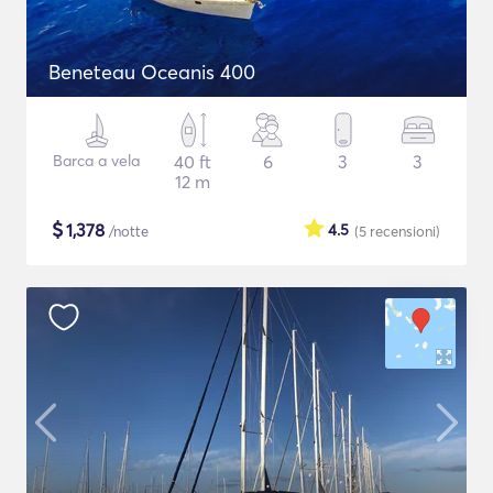
Beneteau Oceanis 400
Barca a vela
40 ft
6
3
3
12 m
$
1,378
4.5
/notte
(5
recensioni
)