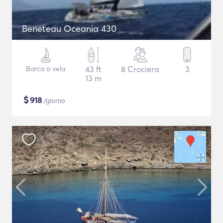
Beneteau Oceania 430
Barca a vela
43 ft
8 Crociera
3
13 m
$
918
/giorno