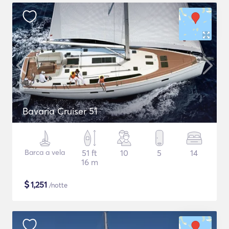
Bavaria Cruiser 51
Barca a vela
51 ft
10
5
14
16 m
$
1,251
/notte