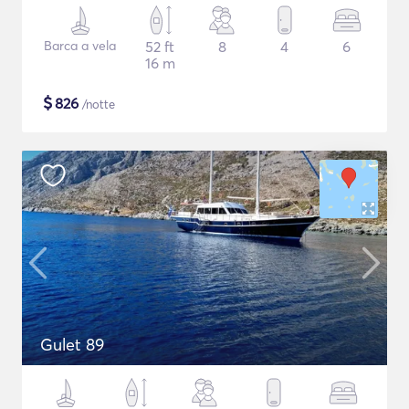
Barca a vela
52 ft
8
4
6
16 m
$
826
/notte
Gulet 89