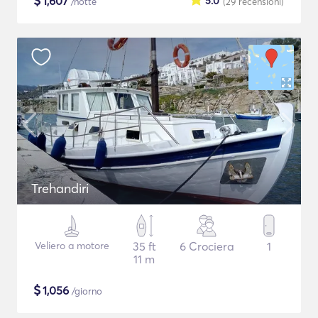
$
1,607
5.0
/notte
(29
recensioni
)
Trehandiri
Veliero a motore
35 ft
6 Crociera
1
11 m
$
1,056
/giorno