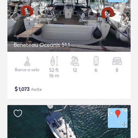
Beneteau Oceanis 51.1
Barca a vela
52 ft
12
6
8
16 m
$
1,073
/notte