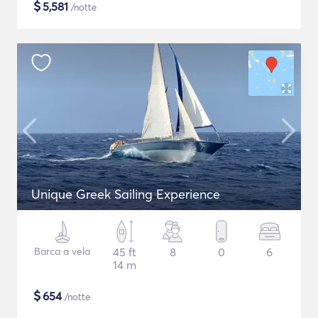
$
5,581
/notte
Unique Greek Sailing Experience
Barca a vela
45 ft
8
0
6
14 m
$
654
/notte