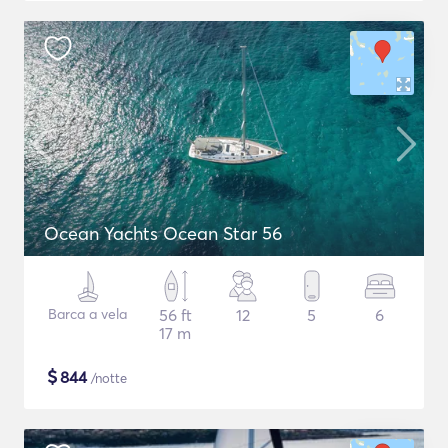
Ocean Yachts Ocean Star 56
Barca a vela
56 ft
12
5
6
17 m
$
844
/notte