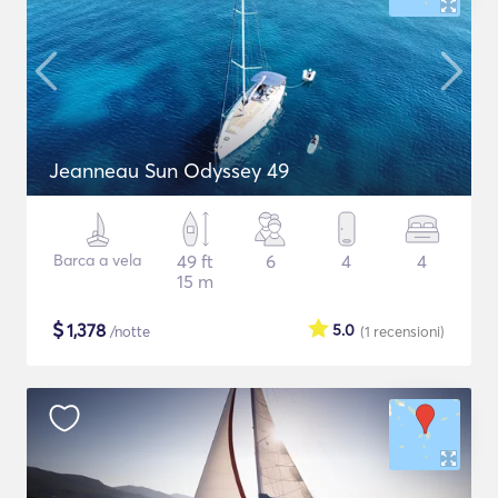
Jeanneau Sun Odyssey 49
Barca a vela
49 ft
6
4
4
15 m
$
1,378
5.0
/notte
(1
recensioni
)