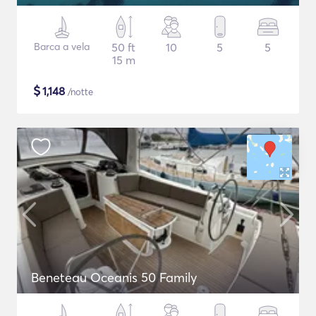
Barca a vela
50 ft
10
5
5
15 m
$
1,148
/notte
Beneteau Oceanis 50 Family