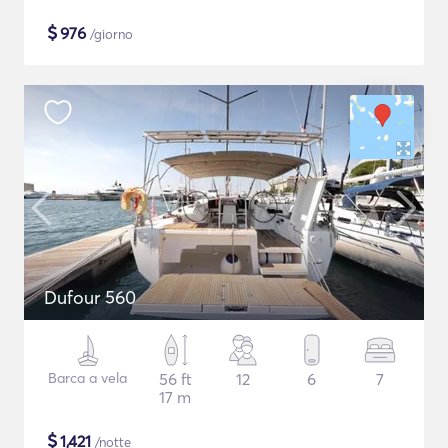
$
976
/giorno
Dufour 560
Barca a vela
56 ft
12
6
7
17 m
$
1,421
/notte