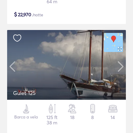
64 m
$
22,970
/notte
Gulet 125
Barca a vela
125 ft
18
8
14
38 m