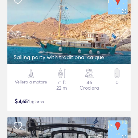
Sailing party with traditional caique
Veliero a motore
71 ft
46
0
22 m
Crociera
$
4,651
/giorno