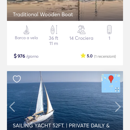
Traditional Wooden Boat
Barca a vela
36 ft
14 Crociera
1
11 m
$
976
5.0
/giorno
(1
recensioni
)
SAILING YACHT 52FT. | PRIVATE DAILY &