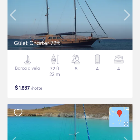
Gulet Charter 72ft
Barca a vela
72 ft
8
4
4
22 m
$
1,837
/notte