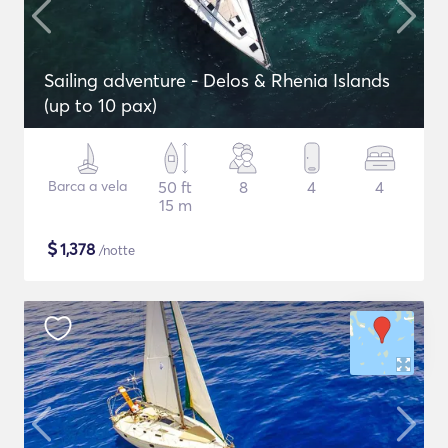
Sailing adventure - Delos & Rhenia Islands
(up to 10 pax)
Barca a vela
50 ft
8
4
4
15 m
$
1,378
/notte