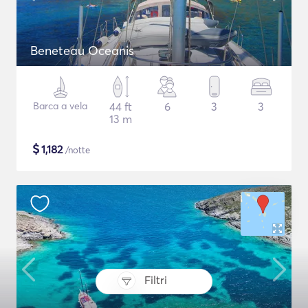
Beneteau Oceanis
Barca a vela
44 ft
6
3
3
13 m
$
1,182
/notte
Filtri