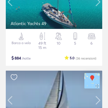
Atlantic Yachts 49
Barca a vela
49 ft
10
5
6
15 m
$
884
5.0
/notte
(36
recensioni
)