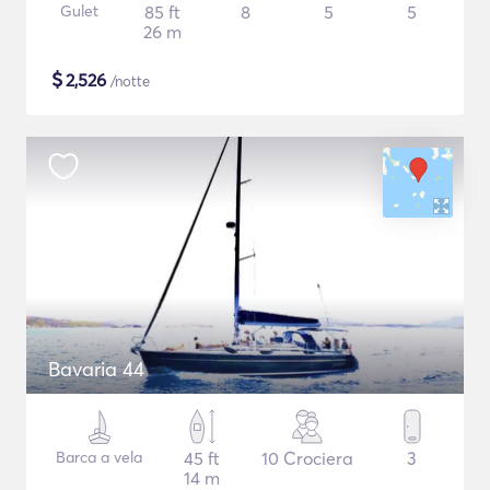
Gulet
85 ft
8
5
5
26 m
$
2,526
/notte
Bavaria 44
Barca a vela
45 ft
10 Crociera
3
14 m