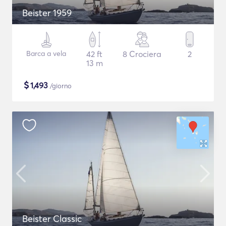
Beister 1959
Barca a vela
42 ft
8 Crociera
2
13 m
$
1,493
/giorno
Beister Classic