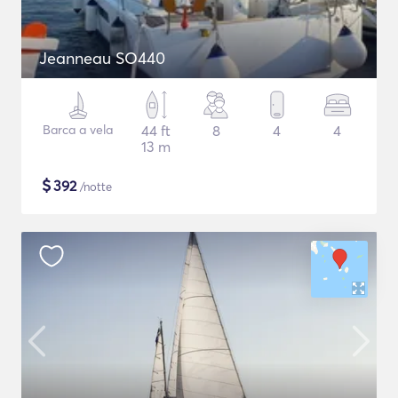
Jeanneau SO440
Barca a vela
44 ft
8
4
4
13 m
$
392
/notte