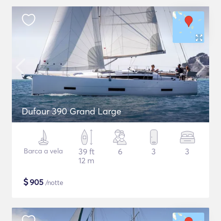
Dufour 390 Grand Large
Barca a vela
39 ft
6
3
3
12 m
$
905
/notte