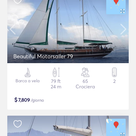
Beautiful Motorsailer 79
Barca a vela
79 ft
65
2
24 m
Crociera
$
7,809
/giorno