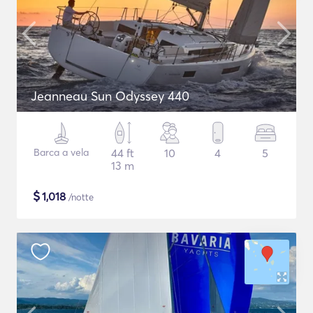
Jeanneau Sun Odyssey 440
Barca a vela
44 ft
10
4
5
13 m
$
1,018
/notte