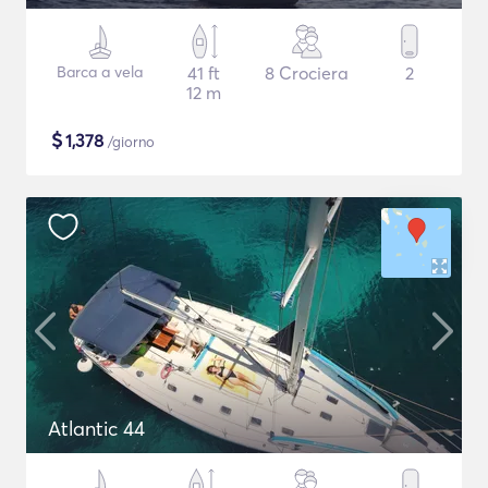
Barca a vela
41 ft
8 Crociera
2
12 m
$
1,378
/giorno
Atlantic 44