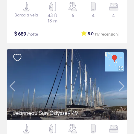
Barca a vela
43 ft
6
4
4
13 m
$
689
5.0
/notte
(17
recensioni
)
Jeanneau Sun Odyssey 49