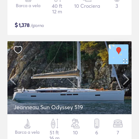
Barca a vela
40 ft
10 Crociera
3
12 m
$
1,378
/giorno
Jeanneau Sun Odyssey 519
Barca a vela
51 ft
10
6
7
16 m