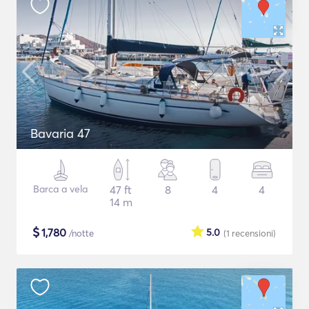
Bavaria 47
Barca a vela
47 ft
8
4
4
14 m
$
1,780
5.0
/notte
(1
recensioni
)