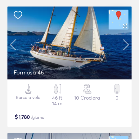
Formosa 46
Barca a vela
46 ft
10 Crociera
0
14 m
$
1,780
/giorno