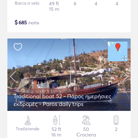
Barca a vela
49 ft
6
4
4
15 m
$
685
/notte
Traditional boat 52 - Πάρος ημερήσιες
εκδρομές - Paros daily trips
Tradizionale
52 ft
50
2
16 m
Crociera