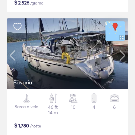
$
2,526
/giorno
Bavaria
Barca a vela
46 ft
10
4
6
14 m
$
1,780
/notte