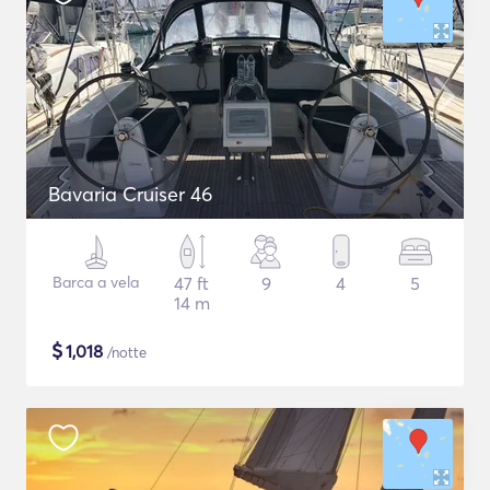
Bavaria Cruiser 46
Barca a vela
47 ft
9
4
5
14 m
$
1,018
/notte