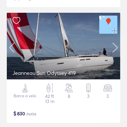
Jeanneau Sun Odyssey 419
Barca a vela
42 ft
8
3
3
13 m
$
830
/notte