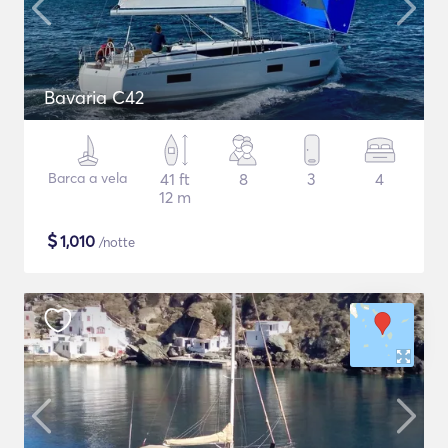
Bavaria C42
Barca a vela
41 ft
8
3
4
12 m
$
1,010
/notte