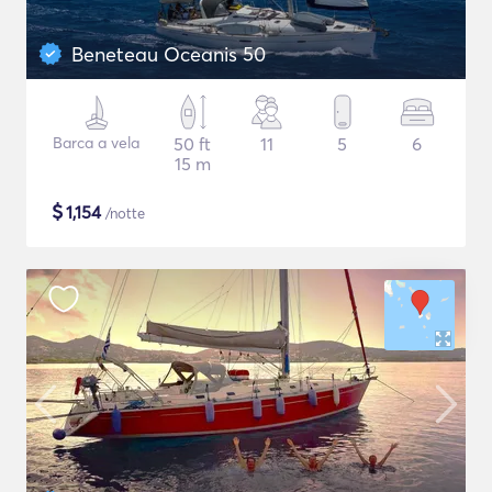
Beneteau Oceanis 50
Barca a vela
50 ft
11
5
6
15 m
$
1,154
/notte