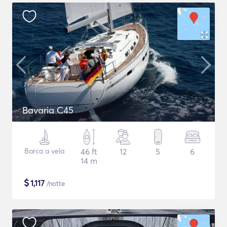
Bavaria C45
Barca a vela
46 ft
12
5
6
14 m
$
1,117
/notte