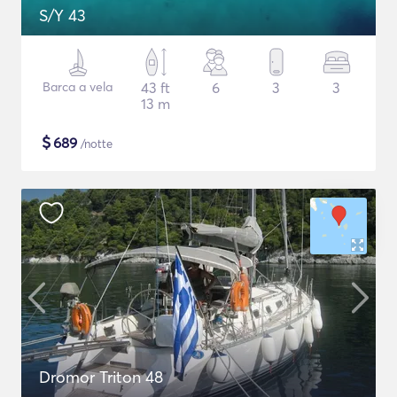
S/Y 43
Barca a vela
43 ft
6
3
3
13 m
$
689
/notte
Dromor Triton 48