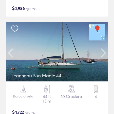
$
2,986
/giorno
Jeanneau Sun Magic 44
Barca a vela
44 ft
10 Crociera
4
13 m
$
1,722
/giorno