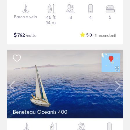
Barca a vela
46 ft
8
4
5
14 m
$
792
5.0
/notte
(5
recensioni
)
Beneteau Oceanis 400