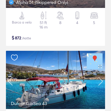
Alpha 51 (Skippered Only)
Barca a vela
51 ft
8
4
5
16 m
$
872
/notte
Dufour GibSea 43