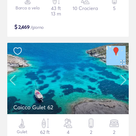
Barca a vela
43 ft
10 Crociera
5
13 m
$
2,469
/giorno
Caicco Gulet 62
Gulet
62 ft
4
2
2