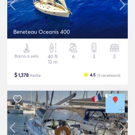
Beneteau Oceanis 400
Barca a vela
40 ft
6
3
3
12 m
$
1,378
4.5
/notte
(5
recensioni
)