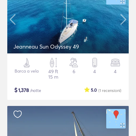
Jeanneau Sun Odyssey 49
Barca a vela
49 ft
6
4
4
15 m
$
1,378
5.0
/notte
(1
recensioni
)