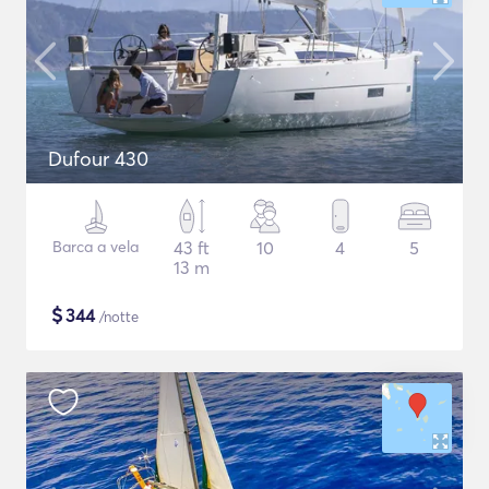
Dufour 430
Barca a vela
43 ft
10
4
5
13 m
$
344
/notte