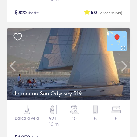
$
820
5.0
/notte
(2
recensioni
)
Jeanneau Sun Odyssey 519
Barca a vela
52 ft
10
6
6
16 m