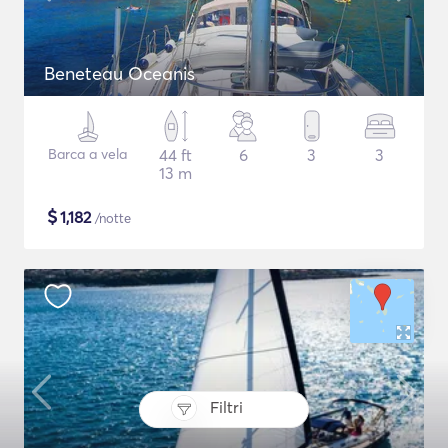
Beneteau Oceanis
Barca a vela
44 ft
6
3
3
13 m
$
1,182
/notte
Filtri