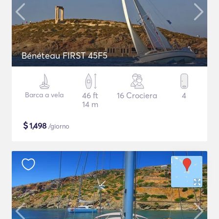
Bénéteau FIRST 45F5
Barca a vela
46 ft
16 Crociera
4
14 m
$
1,498
/giorno