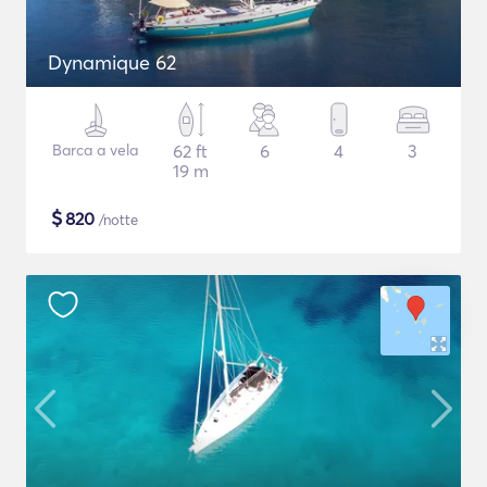
Dynamique 62
Barca a vela
62 ft
6
4
3
19 m
$
820
/notte