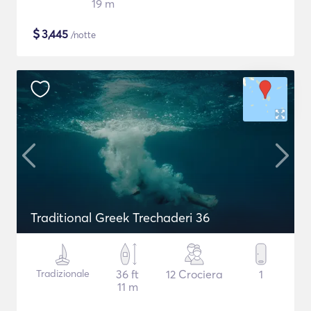
19 m
$
3,445
/notte
Traditional Greek Trechaderi 36
Tradizionale
36 ft
12 Crociera
1
11 m