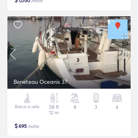
$
1,050
/notte
Beneteau Oceanis 37
Barca a vela
38 ft
8
3
4
12 m
$
695
/notte