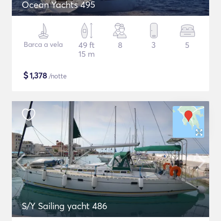
Ocean Yachts 495
Barca a vela
49 ft
8
3
5
15 m
$
1,378
/notte
S/Y Sailing yacht 486