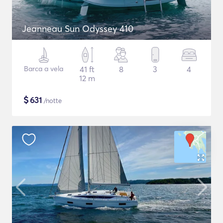
Jeanneau Sun Odyssey 410
Barca a vela
41 ft
8
3
4
12 m
$
631
/notte