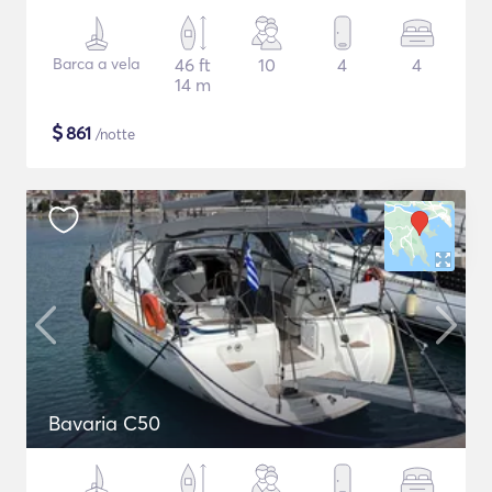
Barca a vela
46 ft
10
4
4
14 m
$
861
/notte
Bavaria C50