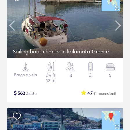
Sailing boat charter in kalamata Greece
Barca a vela
39 ft
8
3
5
12 m
$
562
4.7
/notte
(1
recensioni
)