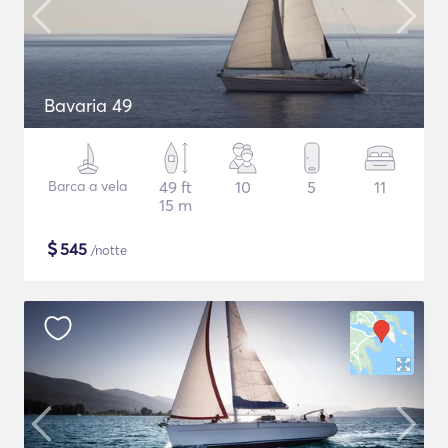
Bavaria 49
Barca a vela
49 ft
10
5
11
15 m
$
545
/notte