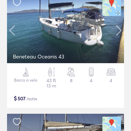
Beneteau Oceanis 43
Barca a vela
43 ft
8
4
4
13 m
$
507
/notte