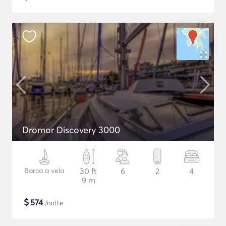
Dromor Discovery 3000
Barca a vela
30 ft
6
2
4
9 m
$
574
/notte