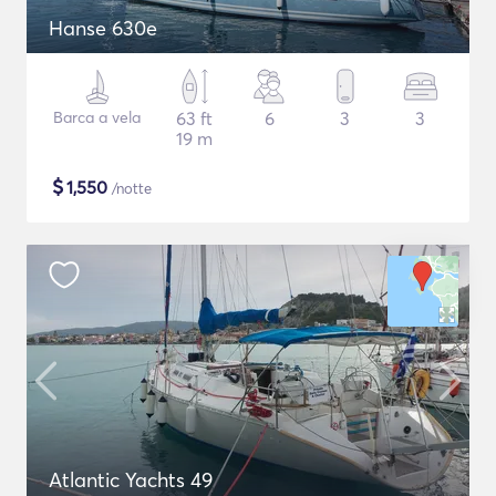
Hanse 630e
Barca a vela
63 ft
6
3
3
19 m
$
1,550
/notte
Atlantic Yachts 49