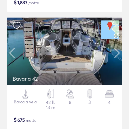
$
1,837
/notte
Bavaria 42
Barca a vela
42 ft
8
3
4
13 m
$
675
/notte