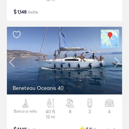
$
1,148
/notte
Beneteau Oceanis 40
Barca a vela
40 ft
8
3
4
12 m