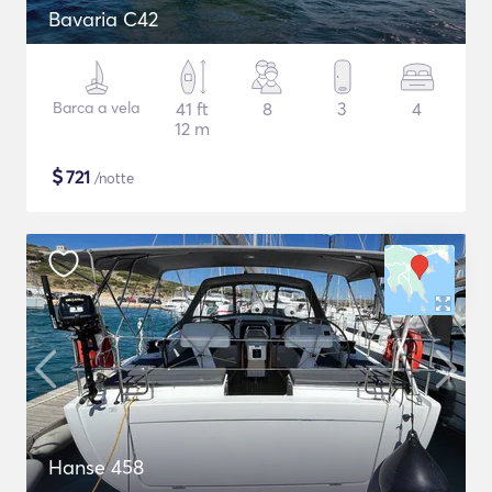
Bavaria C42
Barca a vela
41 ft
8
3
4
12 m
$
721
/notte
Hanse 458