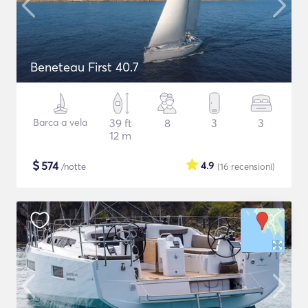
Beneteau First 40.7
Barca a vela
39 ft
8
3
3
12 m
$
574
4.9
/notte
(16
recensioni
)