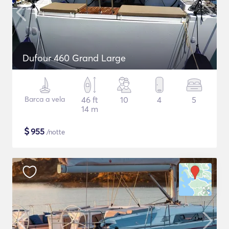
Dufour 460 Grand Large
Barca a vela
46 ft
10
4
5
14 m
$
955
/notte