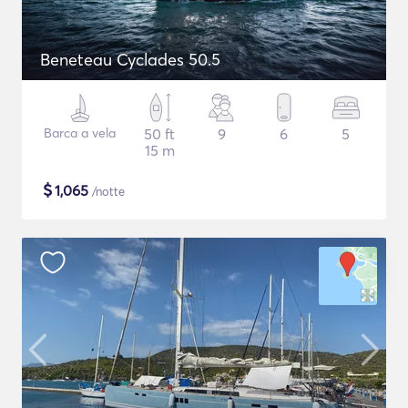
Beneteau Cyclades 50.5
Barca a vela
50 ft
9
6
5
15 m
$
1,065
/notte