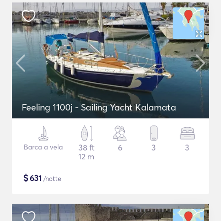
Feeling 1100j - Sailing Yacht Kalamata
Barca a vela
38 ft
6
3
3
12 m
$
631
/notte