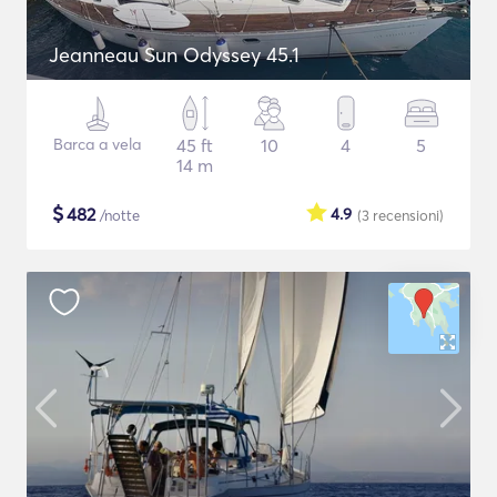
Jeanneau Sun Odyssey 45.1
Barca a vela
45 ft
10
4
5
14 m
$
482
4.9
/notte
(3
recensioni
)