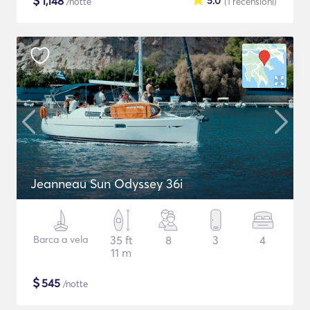
$
1,148
5.0
/notte
(1
recensioni
)
Jeanneau Sun Odyssey 36i
Barca a vela
35 ft
8
3
4
11 m
$
545
/notte