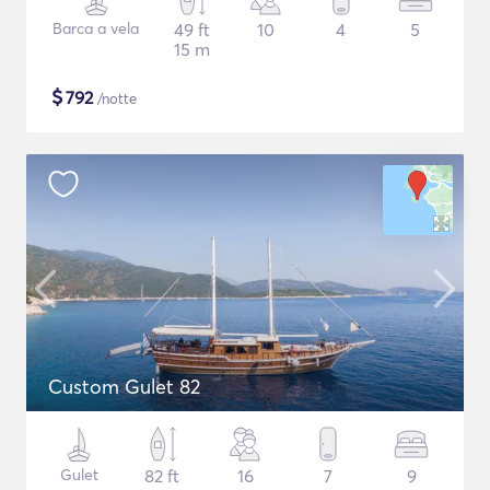
Barca a vela
49 ft
10
4
5
15 m
$
792
/notte
Custom Gulet 82
Gulet
82 ft
16
7
9