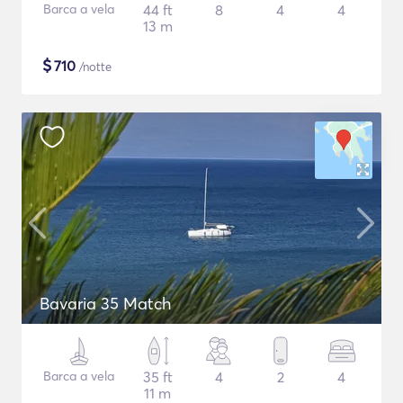
Barca a vela
44 ft
8
4
4
13 m
$
710
/notte
Bavaria 35 Match
Barca a vela
35 ft
4
2
4
11 m