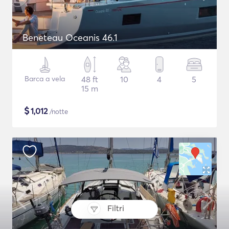
Beneteau Oceanis 46.1
Barca a vela
48 ft
10
4
5
15 m
$
1,012
/notte
Filtri