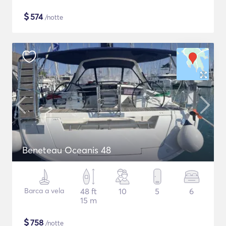
$
574
/notte
Beneteau Oceanis 48
Barca a vela
48 ft
10
5
6
15 m
$
758
/notte