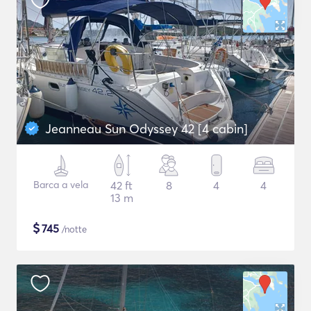
Jeanneau Sun Odyssey 42 [4 cabin]
Barca a vela
42 ft
8
4
4
13 m
$
745
/notte