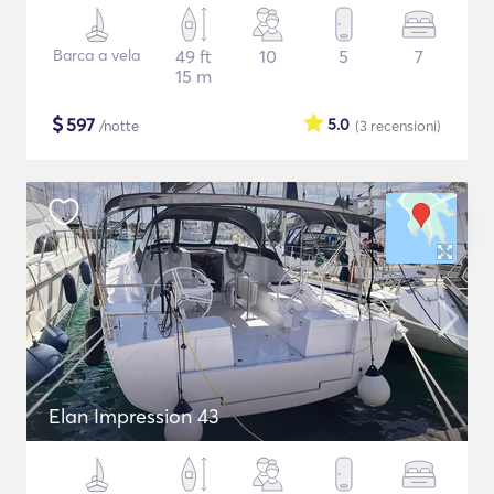
Barca a vela
49 ft
10
5
7
15 m
$
597
5.0
/notte
(3
recensioni
)
Elan Impression 43