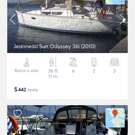
Jeanneau Sun Odyssey 36i (2010)
Barca a vela
36 ft
6
3
3
11 m
$
442
/notte