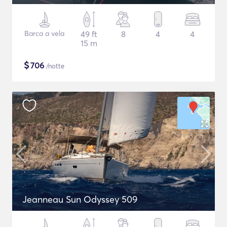
Barca a vela
49 ft
8
4
4
15 m
$
706
/notte
Jeanneau Sun Odyssey 509