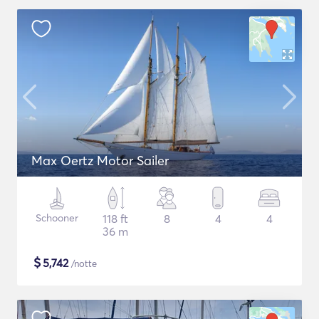
Max Oertz Motor Sailer
Schooner
118 ft
8
4
4
36 m
$
5,742
/notte