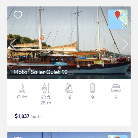
Motor Sailer Gulet 92
Gulet
92 ft
18
9
9
28 m
$
1,837
/notte