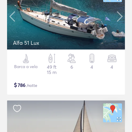
Alfa 51 Lux
Barca a vela
49 ft
6
4
4
15 m
$
786
/notte