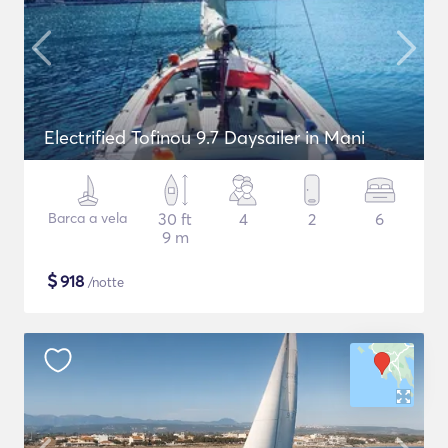
Electrified Tofinou 9.7 Daysailer in Mani
Barca a vela
30 ft
4
2
6
9 m
$
918
/notte