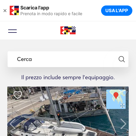
Scarica l'app
×
USA L'APP
Prenota in modo rapido e facile
Consulente di prenotazione
Lasci che un esperto di viaggi le
Cerca
suggerisca gli yacht ideali per il suo
viaggio.
Il prezzo include sempre l'equipaggio.