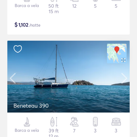
Barca a vela
50 ft
12
5
5
15 m
$
1,102
/notte
Beneteau 390
Barca a vela
39 ft
7
3
3
12 m