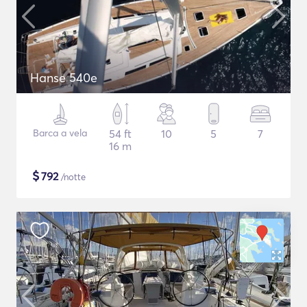
Hanse 540e
Barca a vela
54 ft
10
5
7
16 m
$
792
/notte