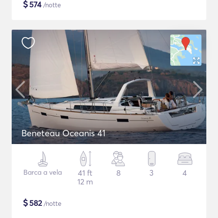
$
574
/notte
Beneteau Oceanis 41
Barca a vela
41 ft
8
3
4
12 m
$
582
/notte