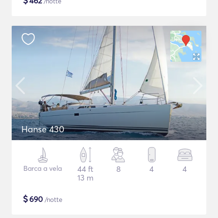
$
462
/notte
Hanse 430
Barca a vela
44 ft
8
4
4
13 m
$
690
/notte