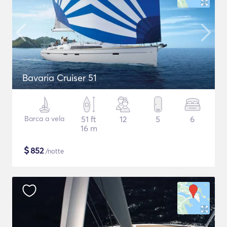
Bavaria Cruiser 51
Barca a vela
51 ft
12
5
6
16 m
$
852
/notte