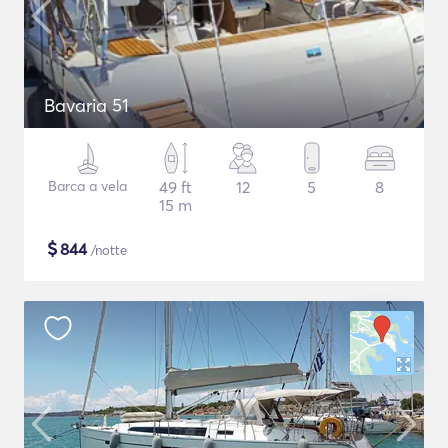
Bavaria 51
Barca a vela
49 ft
12
5
8
15 m
$
844
/notte