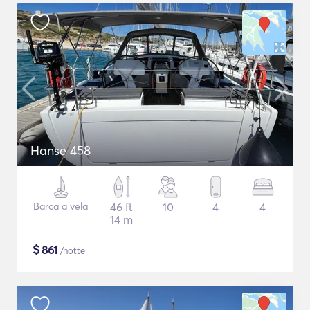
Hanse 458
Barca a vela
46 ft
10
4
4
14 m
$
861
/notte