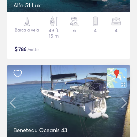
Alfa 51 Lux
Barca a vela
49 ft
6
4
4
15 m
$
786
/notte
Beneteau Oceanis 43