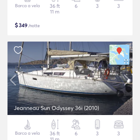
Barca a vela
36 ft
6
3
3
11 m
$
349
/notte
Jeanneau Sun Odyssey 36i (2010)
Barca a vela
36 ft
6
3
3
11 m