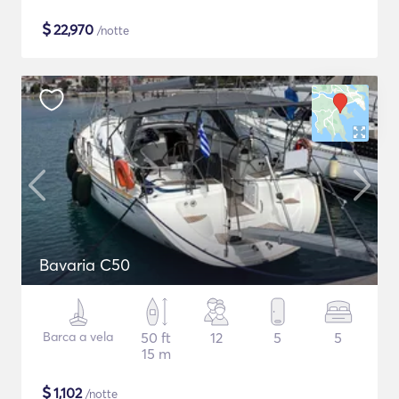
$
22,970
/notte
Bavaria C50
Barca a vela
50 ft
12
5
5
15 m
$
1,102
/notte