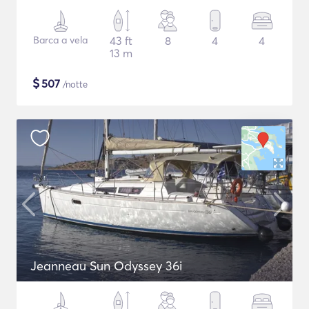
Barca a vela
43 ft
8
4
4
13 m
$
507
/notte
Jeanneau Sun Odyssey 36i