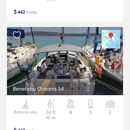
$
442
/notte
Beneteau Oceanis 34
Barca a vela
34 ft
8
3
5
10 m