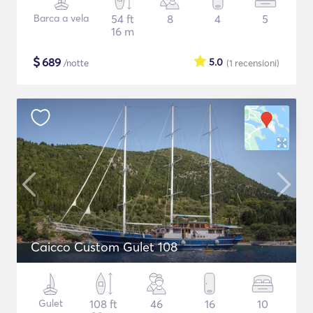
Barca a vela
54 ft
8
4
5
16 m
$
689
5.0
/notte
(1
recensioni
)
Caicco Custom Gulet 108
Gulet
108 ft
46
16
10