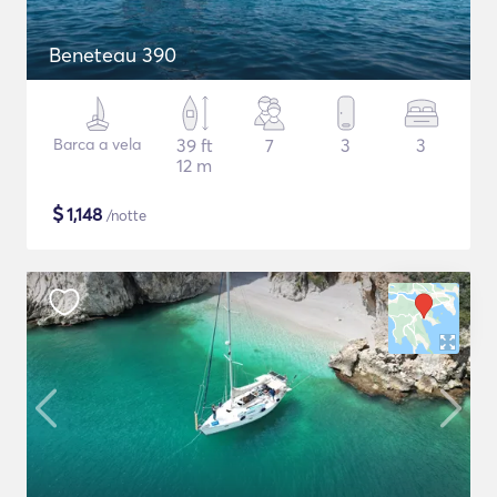
Beneteau 390
Barca a vela
39 ft
7
3
3
12 m
$
1,148
/notte