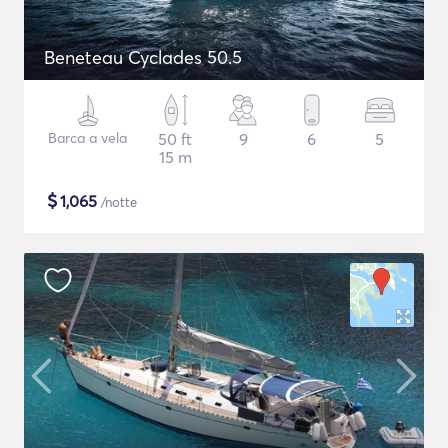
Beneteau Cyclades 50.5
Barca a vela
50 ft
9
6
5
15 m
$
1,065
/notte