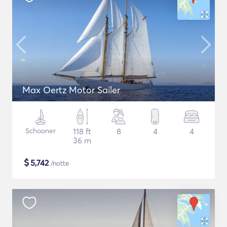
Max Oertz Motor Sailer
Schooner
118 ft
8
4
4
36 m
$
5,742
/notte