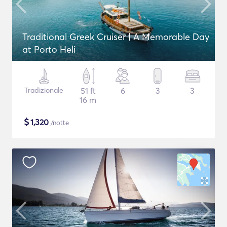
Traditional Greek Cruiser | A Memorable Day
at Porto Heli
Tradizionale
51 ft
6
3
3
16 m
$
1,320
/notte