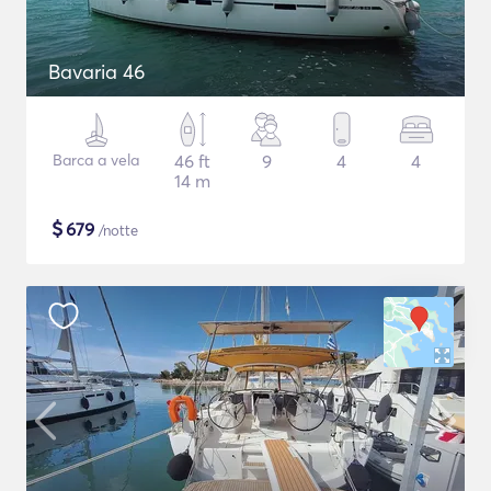
Bavaria 46
Barca a vela
46 ft
9
4
4
14 m
$
679
/notte