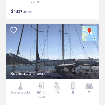
33 m
$
1,837
/notte
Bavaria 50 Cruiser
Barca a vela
50 ft
10
5
7
15 m