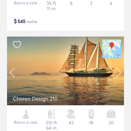
Barca a vela
35 ft
8
3
4
11 m
$
545
/notte
Choren Design 210
Barca a vela
210 ft
42
18
20
64 m