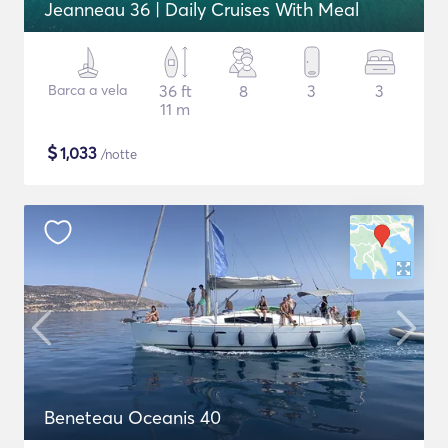
Jeanneau 36 | Daily Cruises With Meal
Barca a vela
36 ft
8
3
3
11 m
$
1,033
/notte
Beneteau Oceanis 40