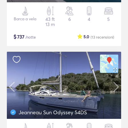
Barca a vela
43 ft
6
4
5
13 m
$
737
5.0
/notte
(13
recensioni
)
Jeanneau Sun Odyssey 54DS