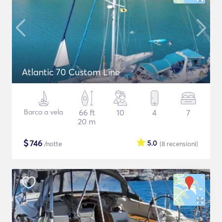
Atlantic 70 Custom Line
Barca a vela
66 ft
10
4
7
20 m
$
746
5.0
/notte
(8
recensioni
)