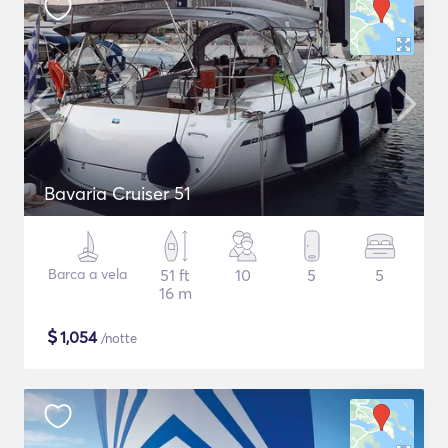
Bavaria Cruiser 51
Barca a vela
51 ft
10
5
5
16 m
$
1,054
/notte