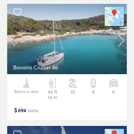
Bavaria Cruiser 46
Barca a vela
46 ft
10
4
6
14 m
$
694
/notte