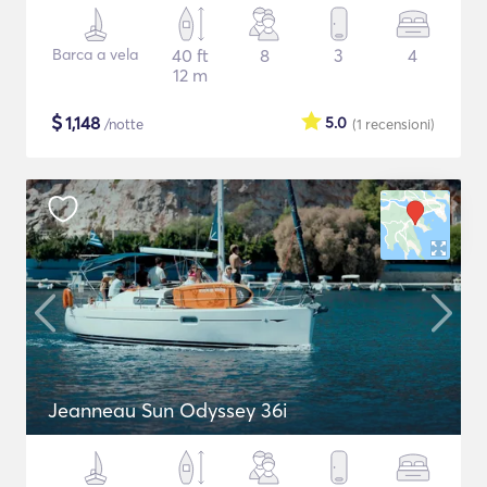
Barca a vela
40 ft
8
3
4
12 m
$
1,148
5.0
/notte
(1
recensioni
)
Jeanneau Sun Odyssey 36i