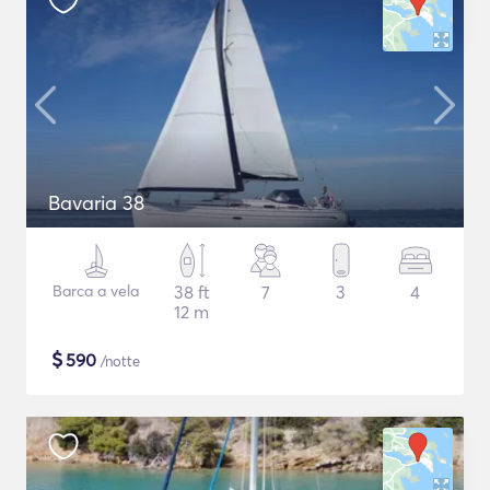
Bavaria 38
Barca a vela
38 ft
7
3
4
12 m
$
590
/notte