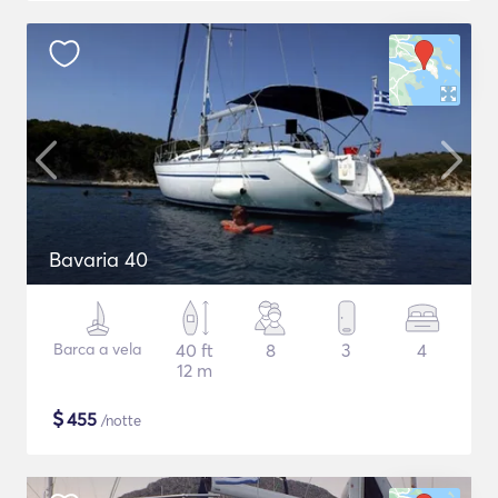
Bavaria 40
Barca a vela
40 ft
8
3
4
12 m
$
455
/notte