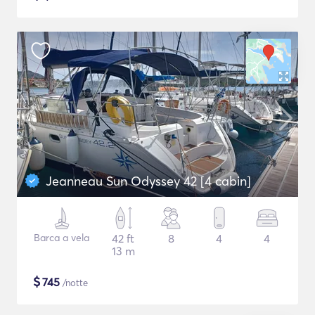
Jeanneau Sun Odyssey 42 [4 cabin]
Barca a vela
42 ft
8
4
4
13 m
$
745
/notte