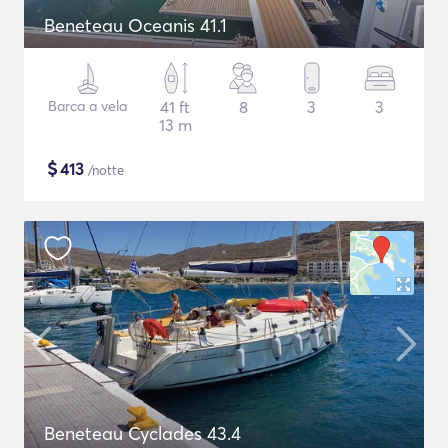
Beneteau Oceanis 41.1
Barca a vela
41 ft
8
3
3
13 m
$
413
/notte
Beneteau Cyclades 43.4