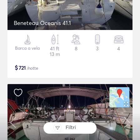
Beneteau Oceanis 41.1
Barca a vela
41 ft
8
3
4
13 m
$
721
/notte
Filtri