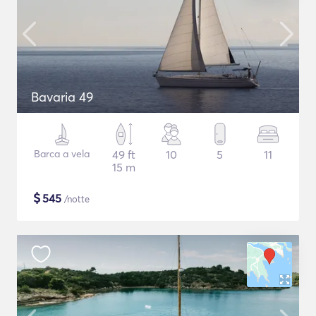
Bavaria 49
Barca a vela
49 ft
10
5
11
15 m
$
545
/notte