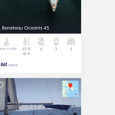
Beneteau Oceanis 45
rca a vela
45 ft
6
3
4
14 m
$
861
/notte