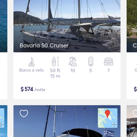
Bavaria 50 Cruiser
C
Barca a vela
50 ft
10
5
7
G
15 m
$
574
/notte