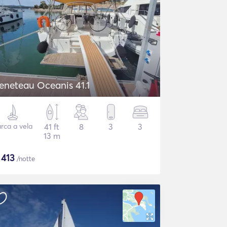
eneteau Oceanis 41.1
rca a vela
41 ft
8
3
3
13 m
$
413
/notte