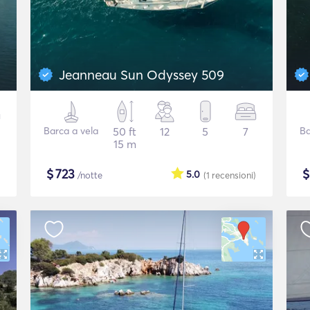
Jeanneau Sun Odyssey 509
Barca a vela
50 ft
12
5
7
Ba
15 m
$
723
5.0
/notte
(1
recensioni
)