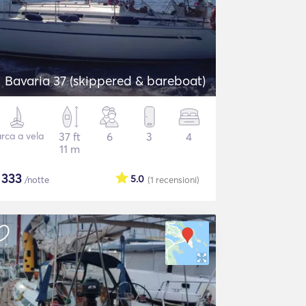
Bavaria 37 (skippered & bareboat)
rca a vela
37 ft
6
3
4
11 m
$
333
5.0
/notte
(1
recensioni
)