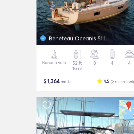
Beneteau Oceanis 51.1
Barca a vela
52 ft
8
4
4
16 m
$
1,364
4.5
/notte
(2
recensioni
)