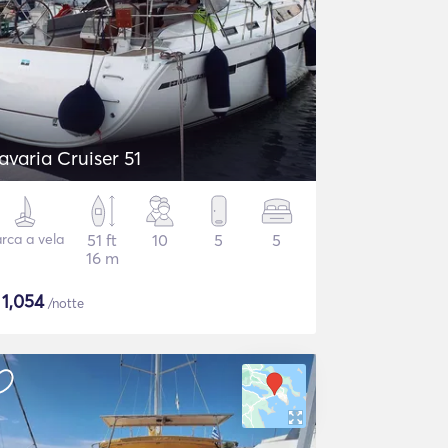
avaria Cruiser 51
rca a vela
51 ft
10
5
5
16 m
$
1,054
/notte