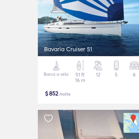
Bavaria Cruiser 51
Barca a vela
51 ft
12
5
6
16 m
$
852
/notte