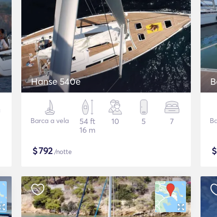
Hanse 540e
B
Barca a vela
54 ft
10
5
7
Ba
16 m
$
792
/notte