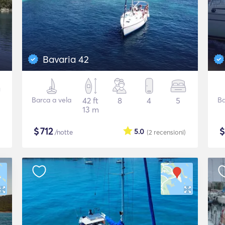
Bavaria 42
Barca a vela
42 ft
8
4
5
Ba
13 m
$
712
5.0
/notte
(2
recensioni
)