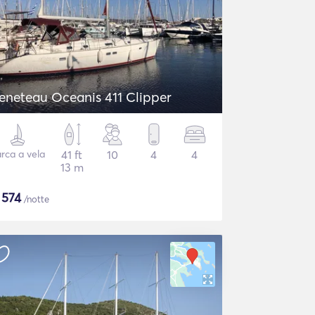
eneteau Oceanis 411 Clipper
rca a vela
41 ft
10
4
4
13 m
$
574
/notte