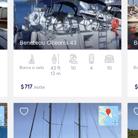
Beneteau Oceanis 43
B
Barca a vela
43 ft
10
4
10
Ba
13 m
$
717
/notte