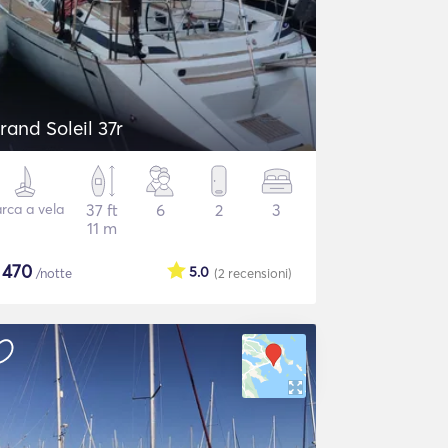
rand Soleil 37r
rca a vela
37 ft
6
2
3
11 m
$
470
5.0
/notte
(2
recensioni
)