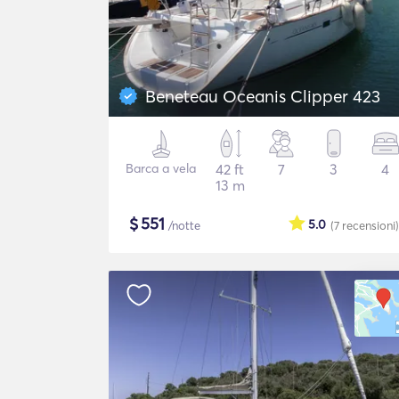
Beneteau Oceanis Clipper 423
Barca a vela
42 ft
7
3
4
13 m
$
551
5.0
/notte
(7
recensioni
)