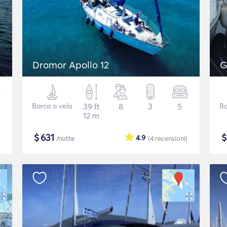
Dromor Apollo 12
G
Barca a vela
39 ft
8
3
5
Ba
12 m
$
631
4.9
/notte
(4
recensioni
)