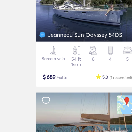
Jeanneau Sun Odyssey 54DS
Barca a vela
54 ft
8
4
5
16 m
$
689
5.0
/notte
(1
recensioni
)