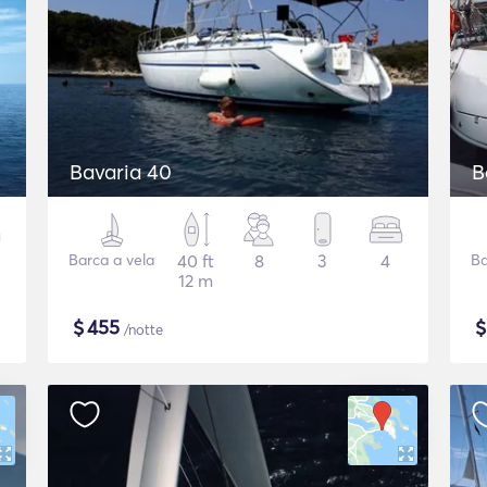
Bavaria 40
B
Barca a vela
40 ft
8
3
4
Ba
12 m
$
455
/notte