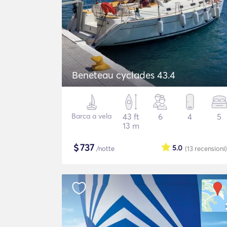
Beneteau cyclades 43.4
Barca a vela
43 ft
6
4
5
13 m
$
737
5.0
/notte
(13
recensioni
)