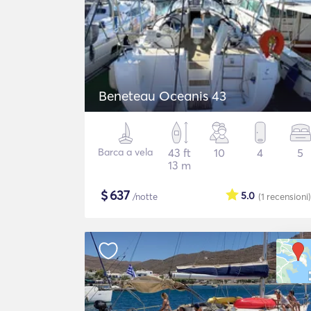
Beneteau Oceanis 43
Barca a vela
43 ft
10
4
5
13 m
$
637
5.0
/notte
(1
recensioni
)