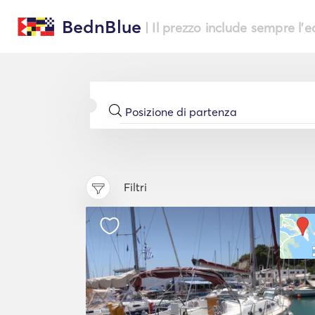
BednBlue
| Il prezzo include sempre l'
Filtri