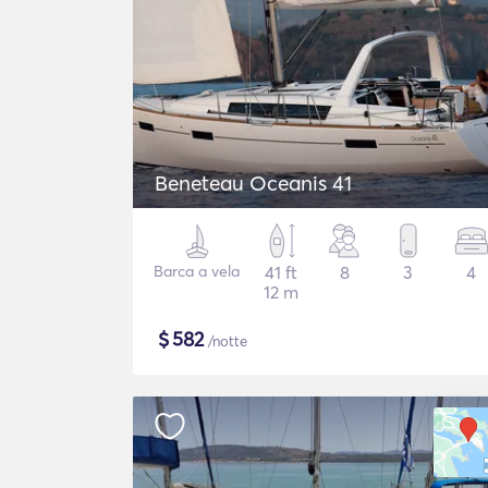
Beneteau Oceanis 41
Barca a vela
41 ft
8
3
4
12 m
$
582
/notte