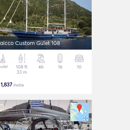
aicco Custom Gulet 108
ulet
108 ft
46
16
10
33 m
$
1,837
/notte