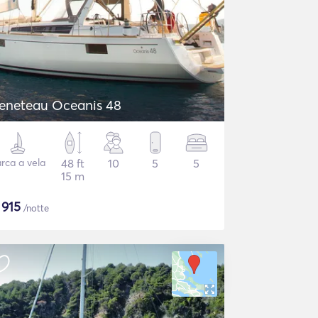
eneteau Oceanis 48
rca a vela
48 ft
10
5
5
15 m
$
915
/notte