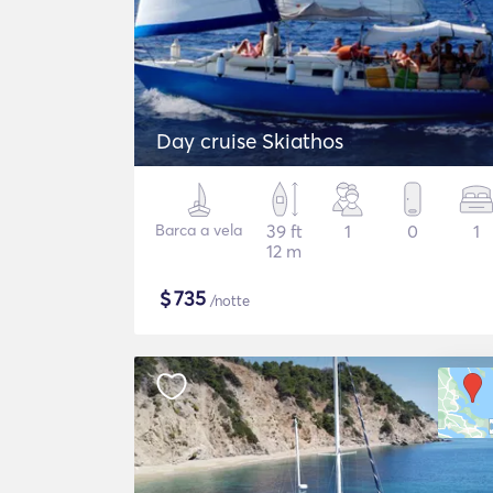
Day cruise Skiathos
Barca a vela
39 ft
1
0
1
12 m
$
735
/notte