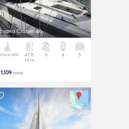
avaria Cruiser 46
rca a vela
47 ft
9
4
5
14 m
$
1,109
/notte