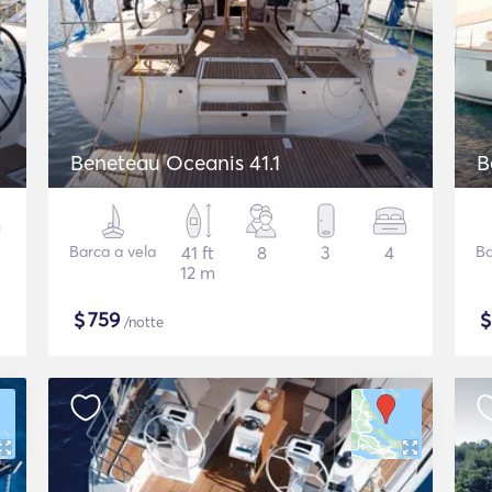
Beneteau Oceanis 41.1
B
Barca a vela
41 ft
8
3
4
Ba
12 m
$
759
/notte