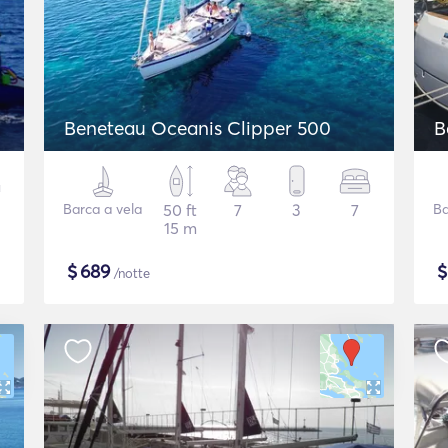
Beneteau Oceanis Clipper 500
B
Barca a vela
50 ft
7
3
7
Ba
15 m
$
689
/notte