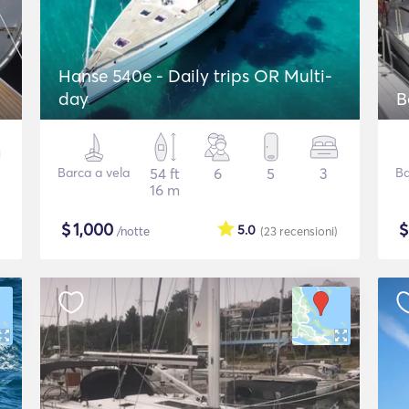
Hanse 540e - Daily trips OR Multi-
day
B
Barca a vela
54 ft
6
5
3
Ba
16 m
$
1,000
5.0
/notte
(23
recensioni
)