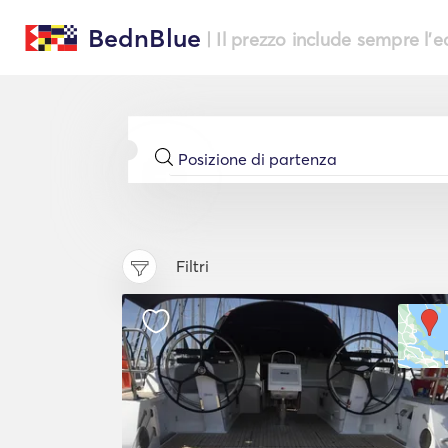
BednBlue
| Il prezzo include sempre l'
Filtri