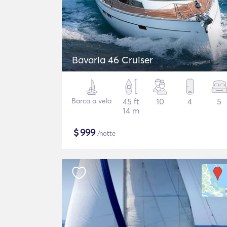
Bavaria 46 Cruiser
Barca a vela
45 ft
10
4
5
14 m
$
999
/notte