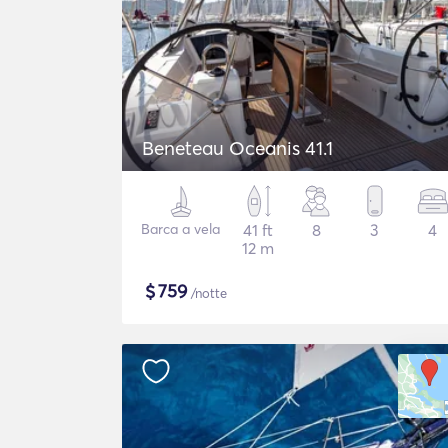
Beneteau Oceanis 41.1
Barca a vela
41 ft
8
3
4
12 m
$
759
/notte