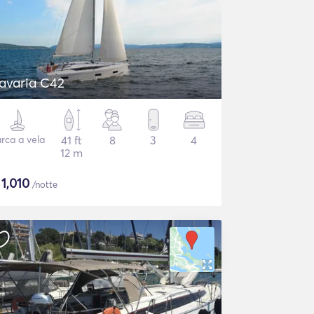
avaria C42
rca a vela
41 ft
8
3
4
12 m
$
1,010
/notte