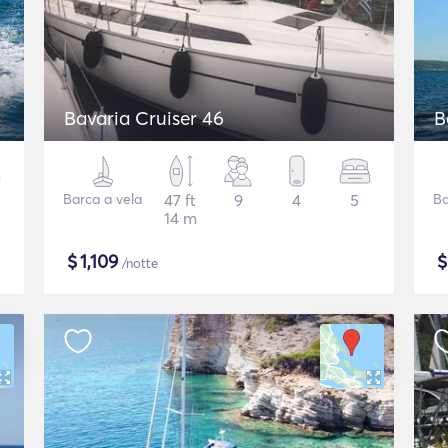
Bavaria Cruiser 46
B
Barca a vela
47 ft
9
4
5
Ba
14 m
$
1,109
/notte