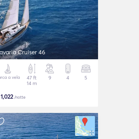
avaria Cruiser 46
rca a vela
47 ft
9
4
5
14 m
$
1,022
/notte