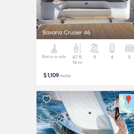
Bavaria Cruiser 46
Barca a vela
47 ft
9
4
5
14 m
$
1,109
/notte