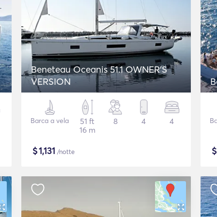
Beneteau Oceanis 51.1 OWNER'S
VERSION
B
Barca a vela
51 ft
8
4
4
Ba
16 m
$
1,131
/notte