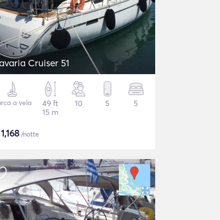
avaria Cruiser 51
rca a vela
49 ft
10
5
5
15 m
$
1,168
/notte