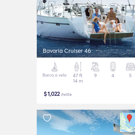
Bavaria Cruiser 46
Barca a vela
47 ft
9
4
5
14 m
$
1,022
/notte