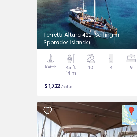
Ferretti Altura 422 (Sailing in
Sporades islands)
Ketch
45 ft
10
4
9
14 m
$
1,722
/notte