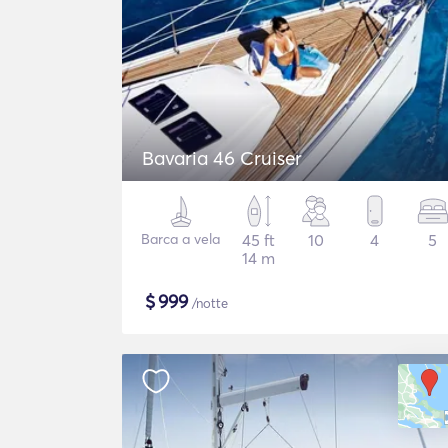
Bavaria 46 Cruiser
Barca a vela
45 ft
10
4
5
14 m
$
999
/notte