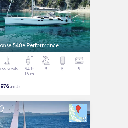
anse 540e Performance
rca a vela
54 ft
8
5
5
16 m
$
976
/notte