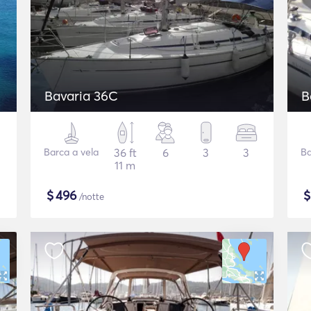
Bavaria 36C
B
Barca a vela
36 ft
6
3
3
Ba
11 m
$
496
/notte