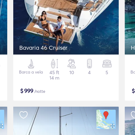
Bavaria 46 Cruiser
H
Barca a vela
45 ft
10
4
5
Ba
14 m
$
999
/notte