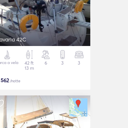
avaria 42C
rca a vela
42 ft
6
3
3
13 m
$
562
/notte