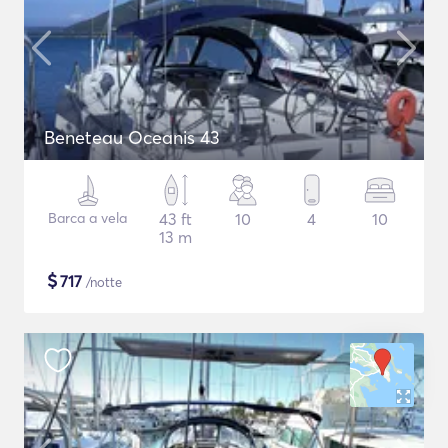
Beneteau Oceanis 43
Barca a vela
43 ft
10
4
10
13 m
$
717
/notte