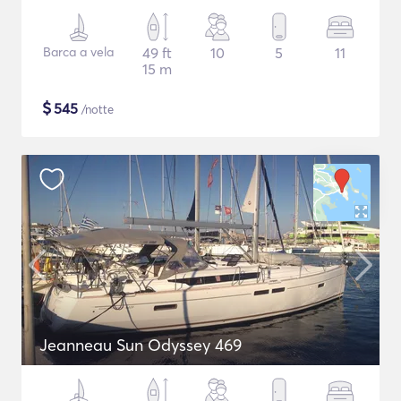
Barca a vela
49 ft
10
5
11
15 m
$
545
/notte
Jeanneau Sun Odyssey 469