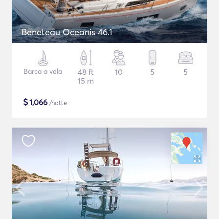
Beneteau Oceanis 46.1
Barca a vela
48 ft
10
5
5
15 m
$
1,066
/notte