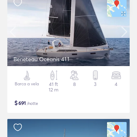
Beneteau Oceanis 41.1
Barca a vela
41 ft
8
3
4
12 m
$
691
/notte