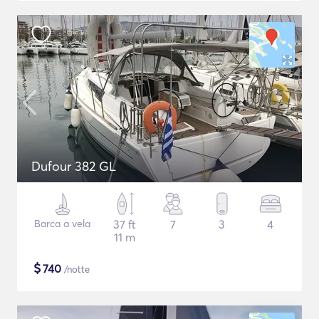
Dufour 382 GL
Barca a vela
37 ft
7
3
4
11 m
$
740
/notte