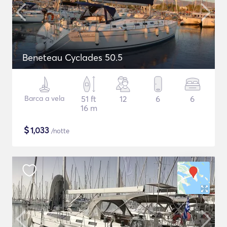
Beneteau Cyclades 50.5
Barca a vela
51 ft
12
6
6
16 m
$
1,033
/notte