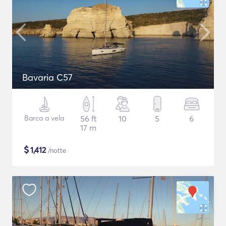
Bavaria C57
Barca a vela
56 ft
10
5
6
17 m
$
1,412
/notte