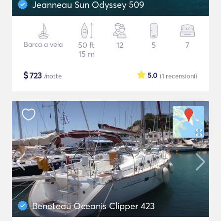
Jeanneau Sun Odyssey 509
Barca a vela
50 ft
12
5
7
15 m
$
723
5.0
/notte
(1
recensioni
)
Beneteau Oceanis Clipper 423