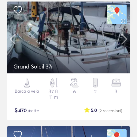
Grand Soleil 37r
Barca a vela
37 ft
6
2
3
11 m
$
470
5.0
/notte
(2
recensioni
)