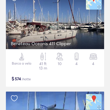
Beneteau Oceanis 411 Clipper
Barca a vela
41 ft
10
4
4
13 m
$
574
/notte