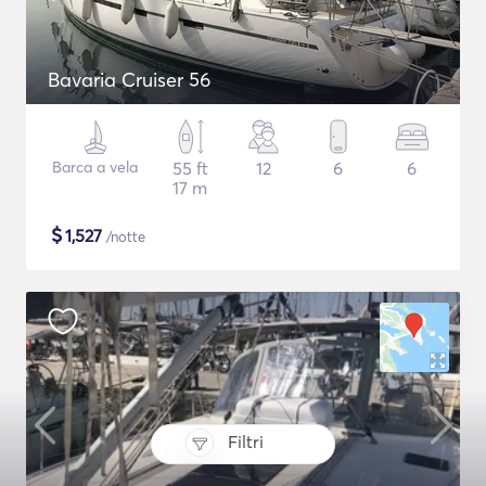
Bavaria Cruiser 56
Barca a vela
55 ft
12
6
6
17 m
$
1,527
/notte
Filtri