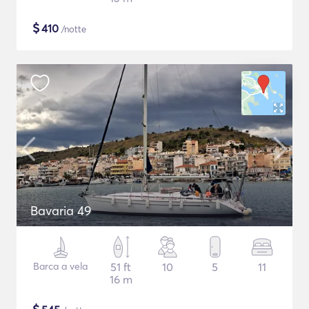
$
410
/notte
Bavaria 49
Barca a vela
51 ft
10
5
11
16 m