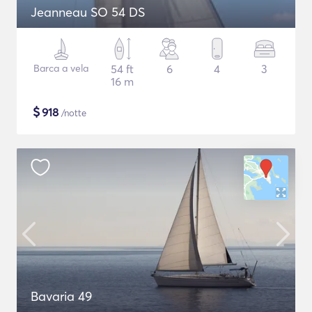
Jeanneau SO 54 DS
Barca a vela
54 ft
6
4
3
16 m
$
918
/notte
Bavaria 49