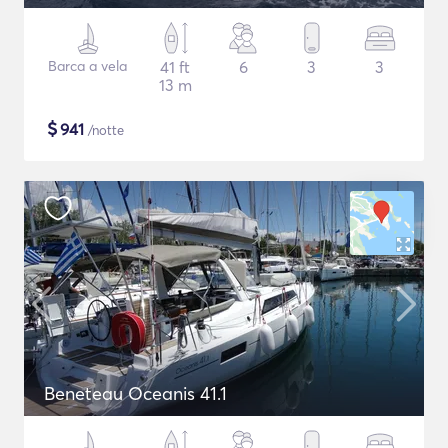
Barca a vela
41 ft
6
3
3
13 m
$
941
/notte
Beneteau Oceanis 41.1