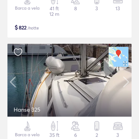
Barca a vela
41 ft
8
3
13
12 m
$
822
/notte
Hanse 325
Barca a vela
35 ft
6
2
3