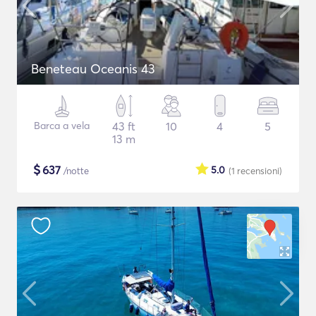
Beneteau Oceanis 43
Barca a vela
43 ft
10
4
5
13 m
$
637
5.0
/notte
(1
recensioni
)