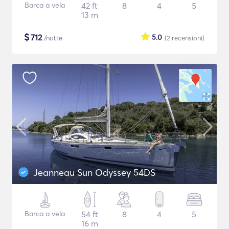
Barca a vela
42 ft
8
4
5
13 m
$
712
5.0
/notte
(2
recensioni
)
Jeanneau Sun Odyssey 54DS
Barca a vela
54 ft
8
4
5
16 m