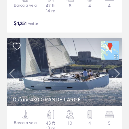
Barca a vela
47 ft
8
4
4
14 m
$
1,251
/notte
Dufour 430 GRANDE LARGE
Barca a vela
43 ft
10
4
5
13 m