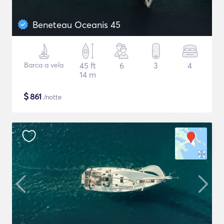
Beneteau Oceanis 45
Barca a vela
45 ft
6
3
4
14 m
$
861
/notte