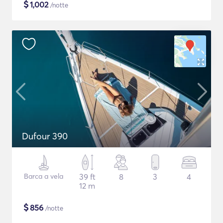
$
1,002
/notte
Dufour 390
Barca a vela
39 ft
8
3
4
12 m
$
856
/notte