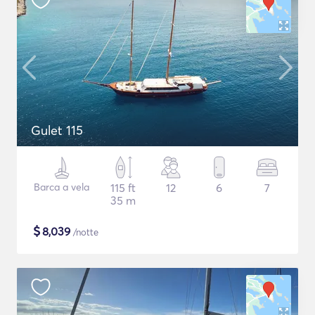
Gulet 115
Barca a vela
115 ft
12
6
7
35 m
$
8,039
/notte