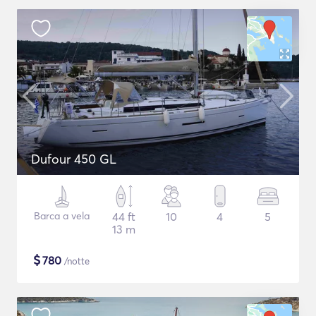
Dufour 450 GL
Barca a vela
44 ft
10
4
5
13 m
$
780
/notte