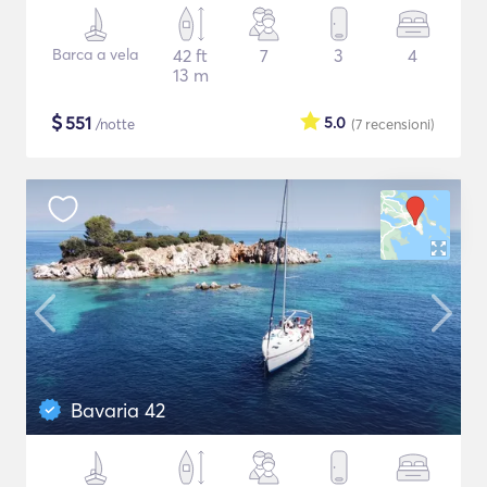
Barca a vela
42 ft
7
3
4
13 m
$
551
5.0
/notte
(7
recensioni
)
Bavaria 42