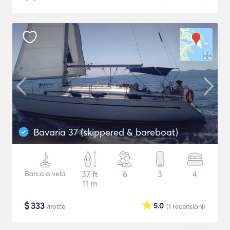
Bavaria 37 (skippered & bareboat)
Barca a vela
37 ft
6
3
4
11 m
$
333
5.0
/notte
(1
recensioni
)