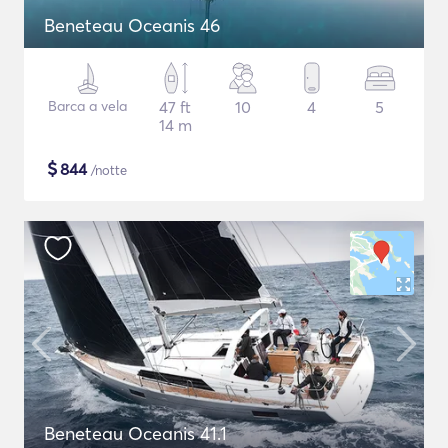
Beneteau Oceanis 46
Barca a vela
47 ft
10
4
5
14 m
$
844
/notte
Beneteau Oceanis 41.1