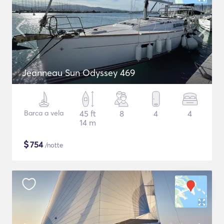
Jeanneau Sun Odyssey 469
Barca a vela
45 ft
8
4
4
14 m
$
754
/notte