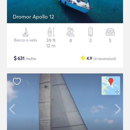
Dromor Apollo 12
Barca a vela
39 ft
8
3
5
12 m
$
631
4.9
/notte
(4
recensioni
)