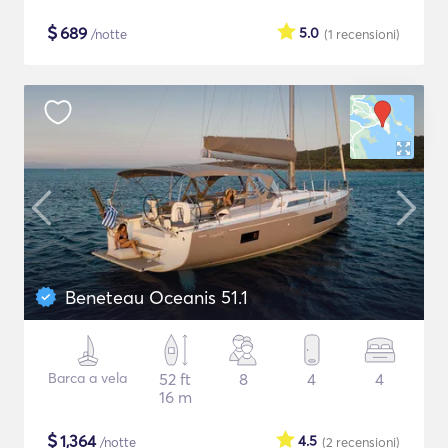
$
689
5.0
/notte
(1
recensioni
)
Beneteau Oceanis 51.1
Barca a vela
52 ft
8
4
4
16 m
$
1,364
4.5
/notte
(2
recensioni
)