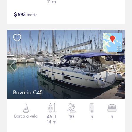
11 m
$
593
/notte
Bavaria C45
Barca a vela
46 ft
10
5
5
14 m