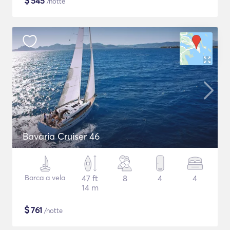
$
545
/notte
Bavaria Cruiser 46
Barca a vela
47 ft
8
4
4
14 m
$
761
/notte