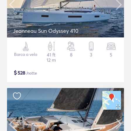
Jeanneau Sun Odyssey 410
Barca a vela
41 ft
8
3
5
12 m
$
528
/notte