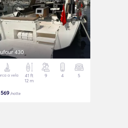
ufour 430
rca a vela
41 ft
9
4
5
12 m
$
569
/notte