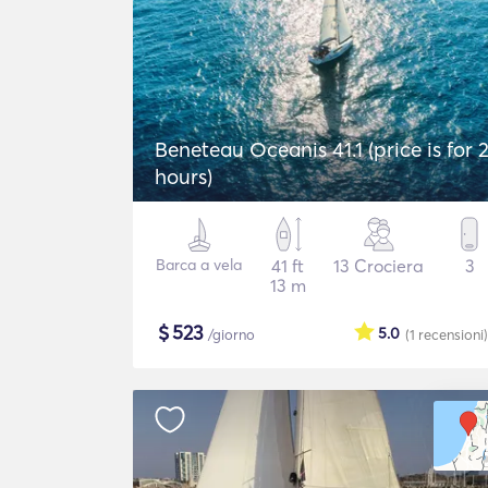
Beneteau Oceanis 41.1 (price is for 
hours)
Barca a vela
41 ft
13 Crociera
3
13 m
$
523
5.0
/giorno
(1
recensioni
)