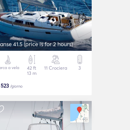
anse 41.5 (price is for 2 hours)
arca a vela
42 ft
11 Crociera
3
13 m
$
523
/giorno