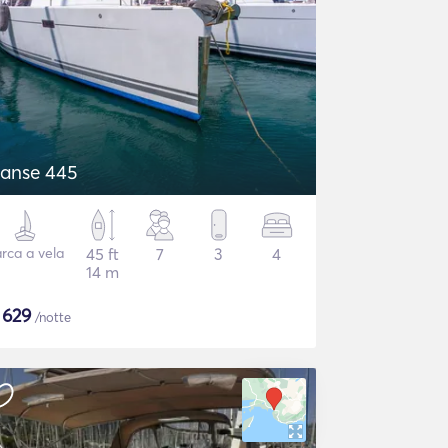
anse 445
rca a vela
45 ft
7
3
4
14 m
$
629
/notte