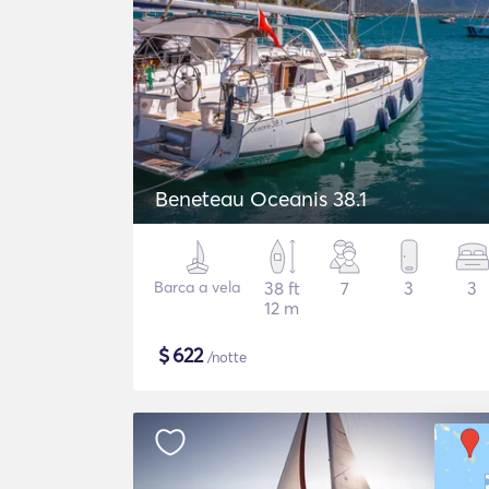
Beneteau Oceanis 38.1
Barca a vela
38 ft
7
3
3
12 m
$
622
/notte