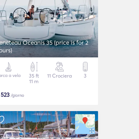
eneteau Oceanis 35 (price is for 2
ours)
arca a vela
35 ft
11 Crociera
3
11 m
$
523
/giorno