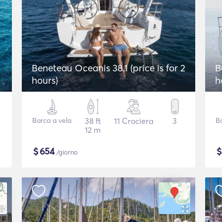
2
Beneteau Oceanis 38.1 (price is for 2
B
hours)
h
Barca a vela
38 ft
11 Crociera
3
B
12 m
$
654
/giorno