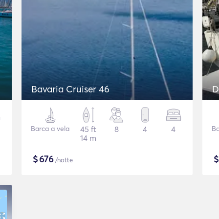
Bavaria Cruiser 46
D
Barca a vela
45 ft
8
4
4
Ba
14 m
$
676
/notte