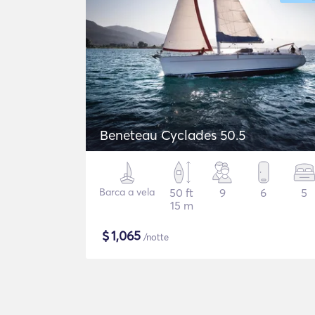
Beneteau Cyclades 50.5
Barca a vela
50 ft
9
6
5
15 m
$
1,065
/notte