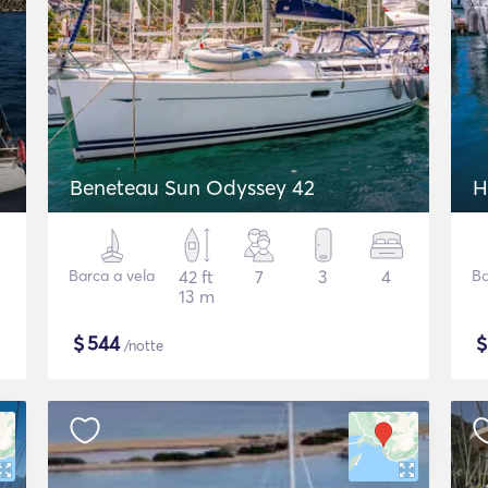
Beneteau Sun Odyssey 42
H
Barca a vela
42 ft
7
3
4
Ba
13 m
$
544
/notte