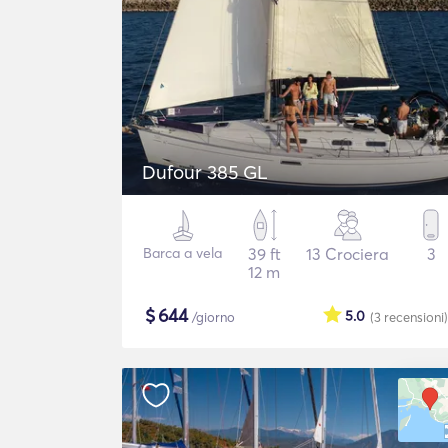
Dufour 385 GL
Barca a vela
39 ft
13 Crociera
3
12 m
$
644
5.0
/giorno
(3
recensioni
)