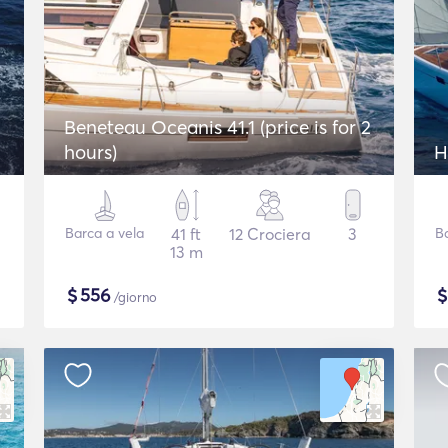
2
Beneteau Oceanis 41.1 (price is for 2
hours)
H
Barca a vela
41 ft
12 Crociera
3
B
13 m
$
556
/giorno