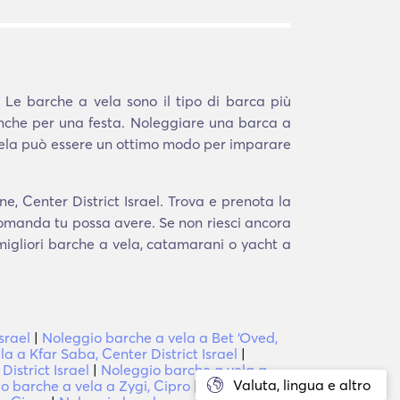
 Le barche a vela sono il tipo di barca più
anche per una festa. Noleggiare una barca a
 vela può essere un ottimo modo per imparare
e, Center District Israel. Trova e prenota la
 domanda tu possa avere. Se non riesci ancora
 migliori barche a vela, catamarani o yacht a
srael
|
Noleggio barche a vela a Bet ‘Oved,
a a Kfar Saba, Center District Israel
|
istrict Israel
|
Noleggio barche a vela a
Valuta, lingua e altro
o barche a vela a Zygi, Cipro
|
Noleggio