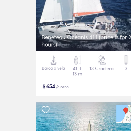
Beneteau Oceanis 41.1 (price is for 
hours)
Barca a vela
41 ft
13 Crociera
3
13 m
$
654
/giorno