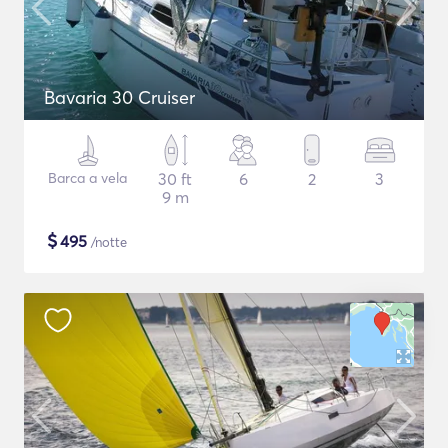
Bavaria 30 Cruiser
Barca a vela
30 ft
6
2
3
9 m
$
495
/notte