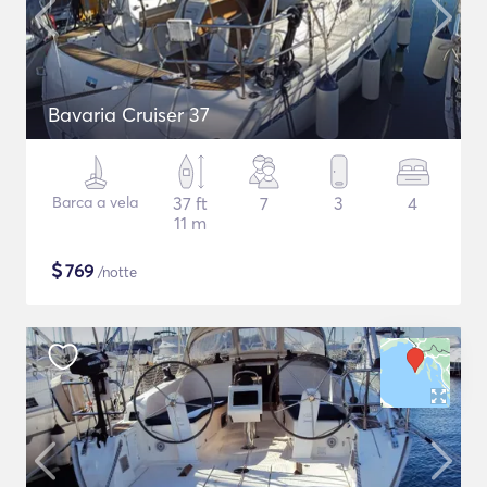
Bavaria Cruiser 37
Barca a vela
37 ft
7
3
4
11 m
$
769
/notte