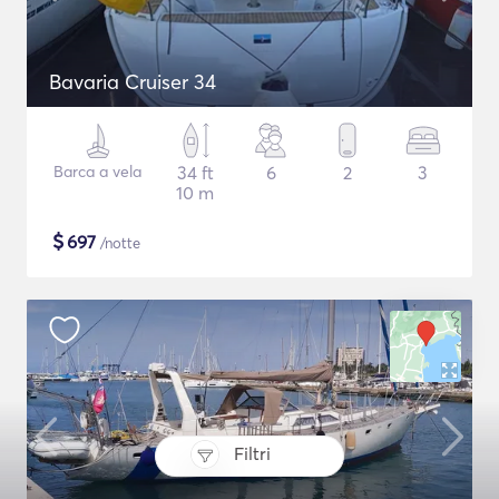
Bavaria Cruiser 34
Barca a vela
34 ft
6
2
3
10 m
$
697
/notte
Filtri