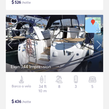
$
526
/notte
Elan 344 Impression
Barca a vela
34 ft
8
3
5
10 m
$
436
/notte