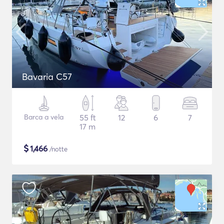
Bavaria C57
Barca a vela
55 ft
12
6
7
17 m
$
1,466
/notte