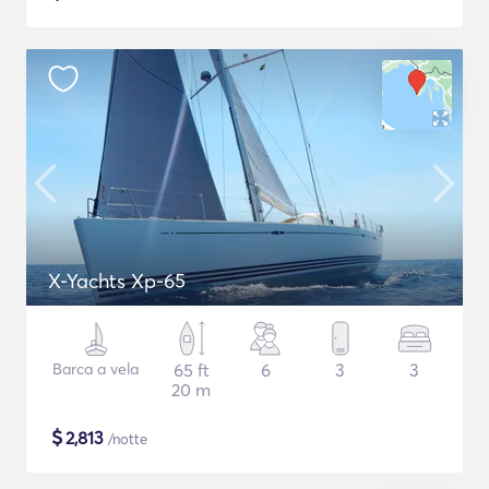
X-Yachts Xp-65
Barca a vela
65 ft
6
3
3
20 m
$
2,813
/notte