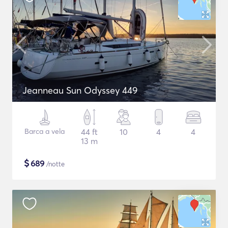
Jeanneau Sun Odyssey 449
Barca a vela
44 ft
10
4
4
13 m
$
689
/notte