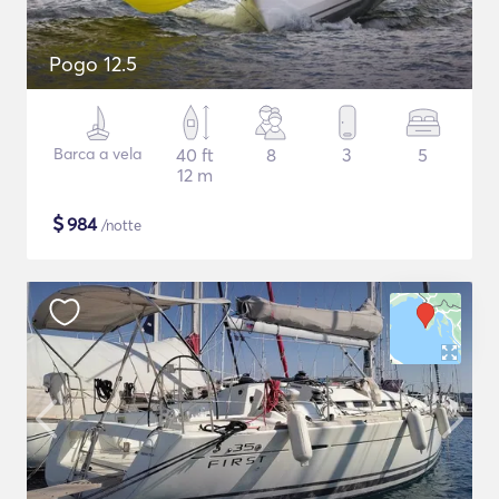
Pogo 12.5
Barca a vela
40 ft
8
3
5
12 m
$
984
/notte