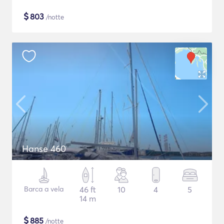
$
803
/notte
Hanse 460
Barca a vela
46 ft
10
4
5
14 m
$
885
/notte