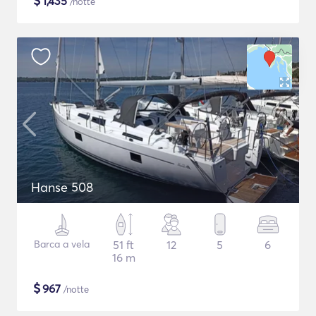
$
1,435
/notte
Hanse 508
Barca a vela
51 ft
12
5
6
16 m
$
967
/notte