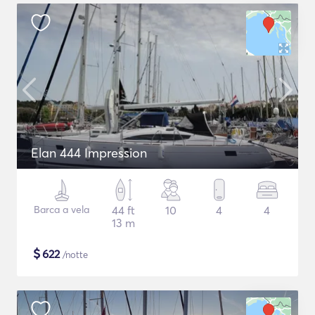
Elan 444 Impression
Barca a vela
44 ft
10
4
4
13 m
$
622
/notte