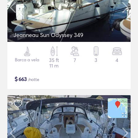
Jeanneau Sun Odyssey 349
Barca a vela
35 ft
7
3
4
11 m
$
663
/notte