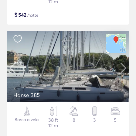
12 m
$
542
/notte
Hanse 385
Barca a vela
38 ft
8
3
5
12 m