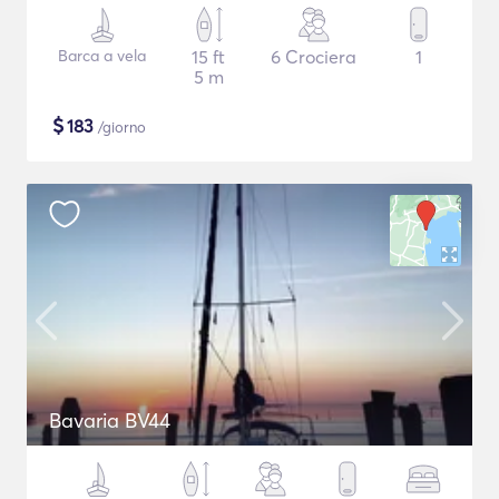
Barca a vela
15 ft
6 Crociera
1
5 m
$
183
/giorno
Bavaria BV44