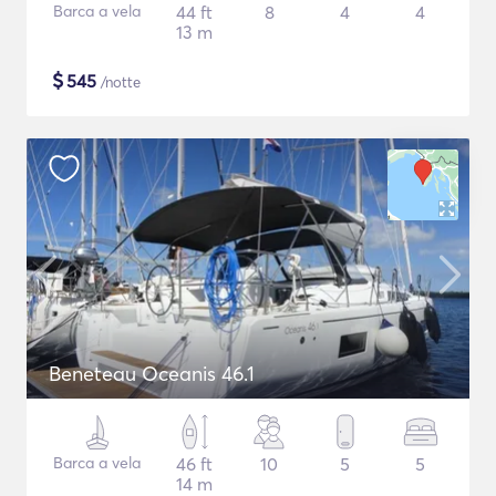
Barca a vela
44 ft
8
4
4
13 m
$
545
/notte
Beneteau Oceanis 46.1
Barca a vela
46 ft
10
5
5
14 m