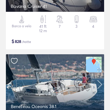
Bavaria Cruiser 41
Barca a vela
41 ft
7
3
4
12 m
$
828
/notte
Beneteau Oceanis 38.1