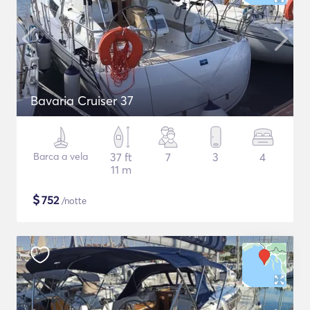
Bavaria Cruiser 37
Barca a vela
37 ft
7
3
4
11 m
$
752
/notte