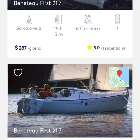
Beneteau First 21.7
Barca a vela
15 ft
6 Crociera
1
5 m
$
287
5.0
/giorno
(1
recensioni
)
Beneteau First 21.7