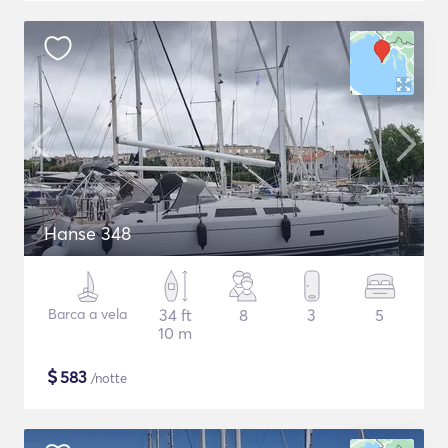
Hanse 348
Barca a vela
34 ft
8
3
5
10 m
$
583
/notte