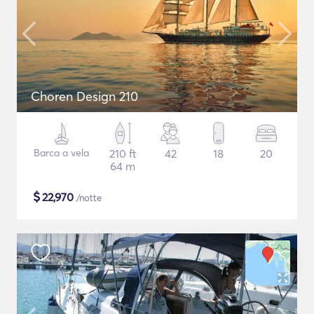
Choren Design 210
Barca a vela
210 ft
42
18
20
64 m
$
22,970
/notte