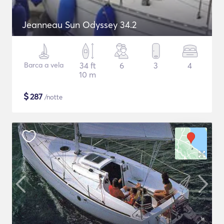
Jeanneau Sun Odyssey 34.2
Barca a vela
34 ft
6
3
4
10 m
$
287
/notte