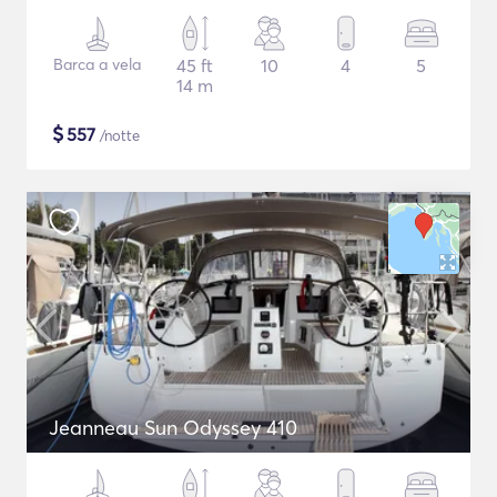
Barca a vela
45 ft
10
4
5
14 m
$
557
/notte
Jeanneau Sun Odyssey 410