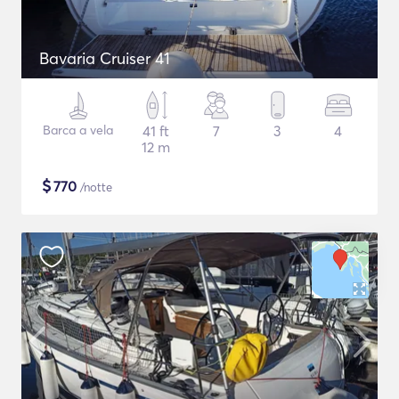
Bavaria Cruiser 41
Barca a vela
41 ft
7
3
4
12 m
$
770
/notte