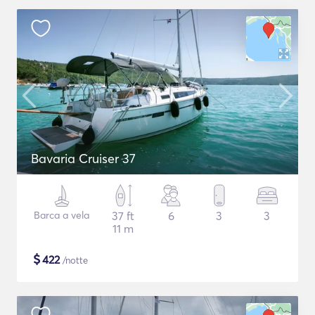
Bavaria Cruiser 37
Barca a vela
37 ft
6
3
3
11 m
$
422
/notte