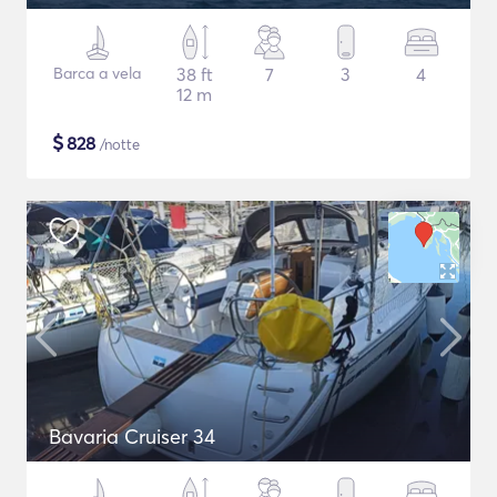
Barca a vela
38 ft
7
3
4
12 m
$
828
/notte
Bavaria Cruiser 34