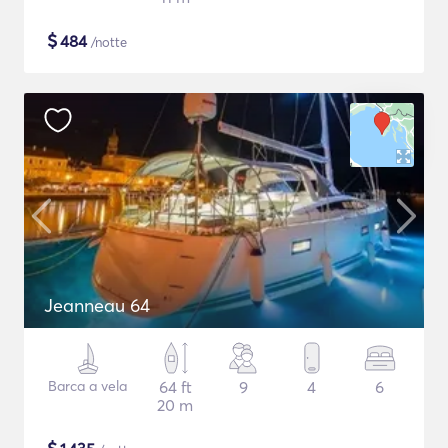
$
484
/notte
Jeanneau 64
Barca a vela
64 ft
9
4
6
20 m