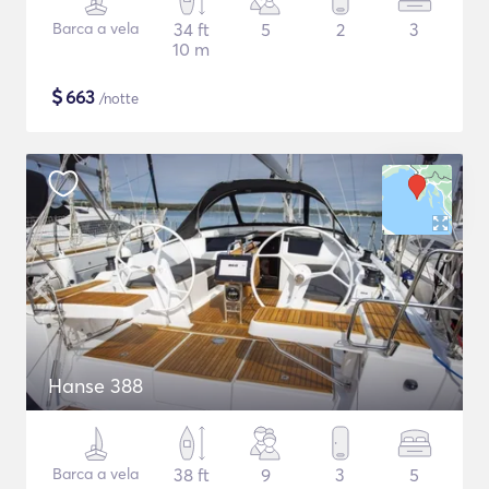
Barca a vela
34 ft
5
2
3
10 m
$
663
/notte
Hanse 388
Barca a vela
38 ft
9
3
5