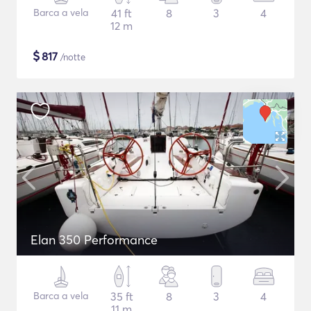
Barca a vela
41 ft
8
3
4
12 m
$
817
/notte
Elan 350 Performance
Barca a vela
35 ft
8
3
4
11 m