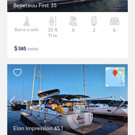
Beneteau First 35
Barca a vela
35 ft
6
2
6
11 m
$
585
/notte
Elan Impression 45.1