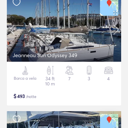
Jeanneau Sun Odyssey 349
Barca a vela
34 ft
7
3
4
10 m
$
493
/notte