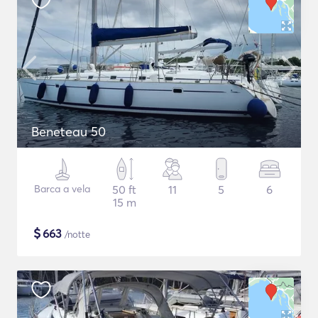
Beneteau 50
Barca a vela
50 ft
11
5
6
15 m
$
663
/notte