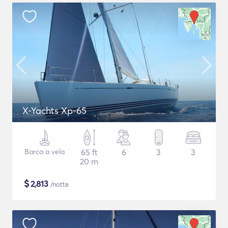
X-Yachts Xp-65
Barca a vela
65 ft
6
3
3
20 m
$
2,813
/notte