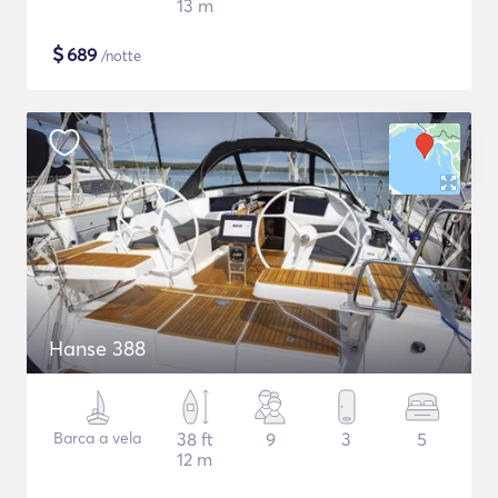
13 m
$
689
/notte
Hanse 388
Barca a vela
38 ft
9
3
5
12 m