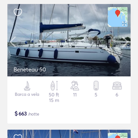
Beneteau 50
Barca a vela
50 ft
11
5
6
15 m
$
663
/notte