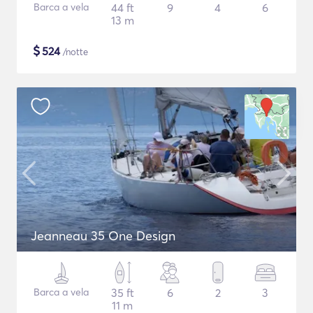
Barca a vela
44 ft
9
4
6
13 m
$
524
/notte
Jeanneau 35 One Design
Barca a vela
35 ft
6
2
3
11 m