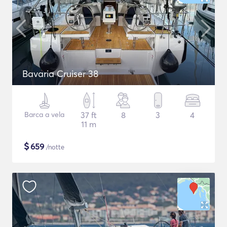
Bavaria Cruiser 38
Barca a vela
37 ft
8
3
4
11 m
$
659
/notte