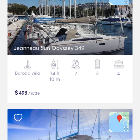
Jeanneau Sun Odyssey 349
Barca a vela
34 ft
7
3
4
10 m
$
493
/notte