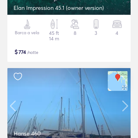
Elan Impression 45.1 (owner version)
Barca a vela
45 ft
8
3
4
14 m
$
774
/notte
Hanse 460