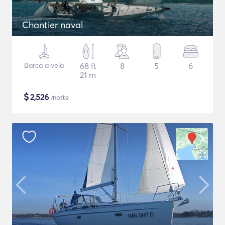
Chantier naval
Barca a vela
68 ft
8
5
6
21 m
$
2,526
/notte