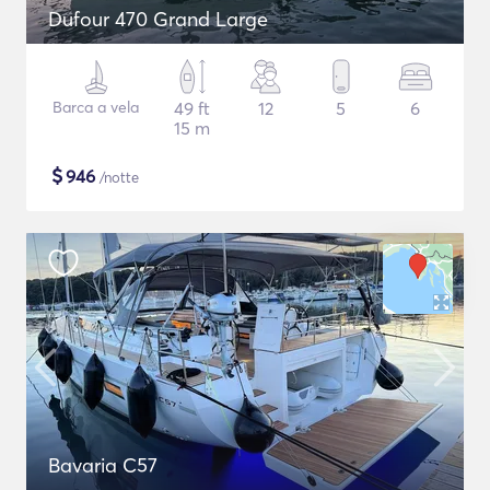
Dufour 470 Grand Large
Barca a vela
49 ft
12
5
6
15 m
$
946
/notte
Bavaria C57