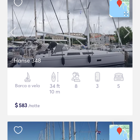
Hanse 348
Barca a vela
34 ft
8
3
5
10 m
$
583
/notte