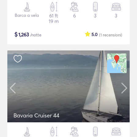
Barca a vela
61 ft
6
3
3
19 m
$
1,263
5.0
/notte
(1
recensioni
)
Bavaria Cruiser 44