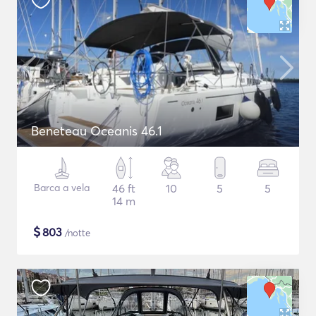
Beneteau Oceanis 46.1
Barca a vela
46 ft
10
5
5
14 m
$
803
/notte