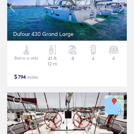
Dufour 430 Grand Large
Barca a vela
41 ft
8
4
4
12 m
$
794
/notte