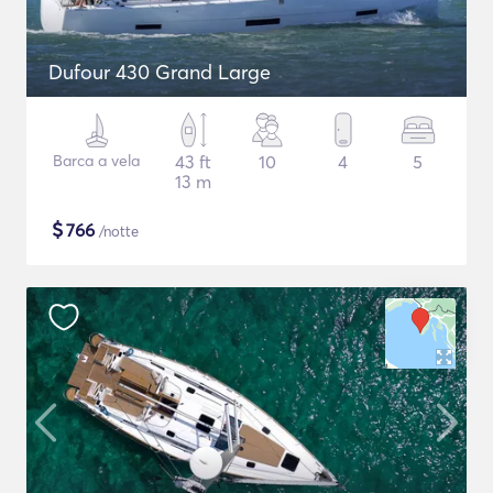
Dufour 430 Grand Large
Barca a vela
43 ft
10
4
5
13 m
$
766
/notte