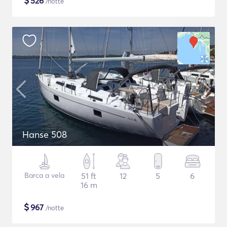
$
526
/notte
Hanse 508
Barca a vela
51 ft
12
5
6
16 m
$
967
/notte