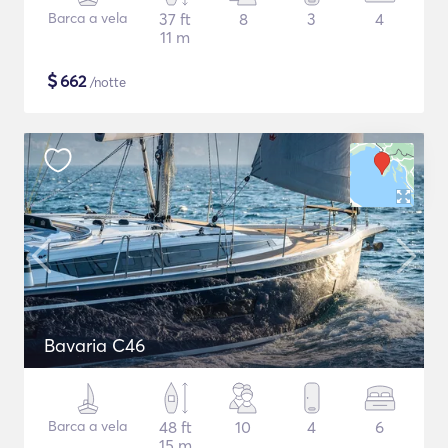
Barca a vela
37 ft
8
3
4
11 m
$
662
/notte
Bavaria C46
Barca a vela
48 ft
10
4
6
15 m