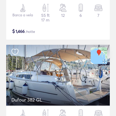
Barca a vela
55 ft
12
6
7
17 m
$
1,466
/notte
Dufour 382 GL