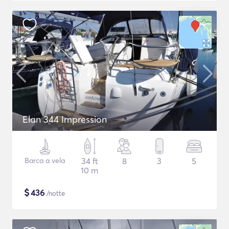
Elan 344 Impression
Barca a vela
34 ft
8
3
5
10 m
$
436
/notte