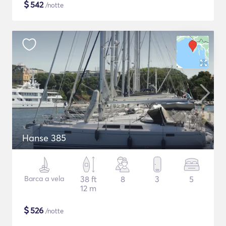
$
542
/notte
Hanse 385
Barca a vela
38 ft
8
3
5
12 m
$
526
/notte