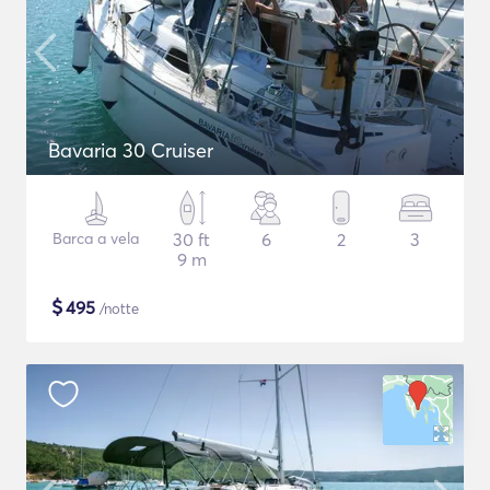
Bavaria 30 Cruiser
Barca a vela
30 ft
6
2
3
9 m
$
495
/notte