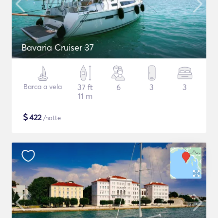
Bavaria Cruiser 37
Barca a vela
37 ft
6
3
3
11 m
$
422
/notte