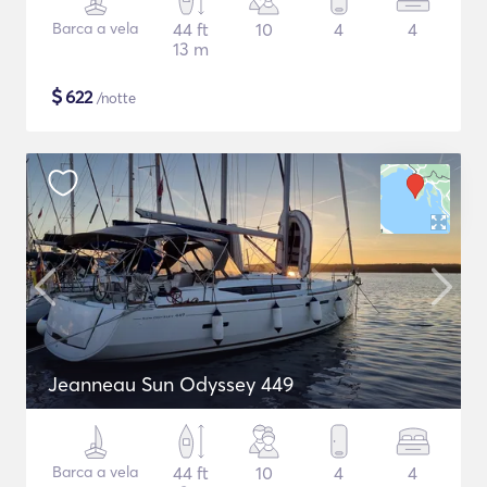
Barca a vela
44 ft
10
4
4
13 m
$
622
/notte
Jeanneau Sun Odyssey 449
Barca a vela
44 ft
10
4
4