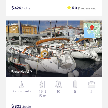
$
424
5.0
/notte
(1
recensioni
)
Bavaria 49
Barca a vela
49 ft
10
5
5
15 m
$
803
/notte