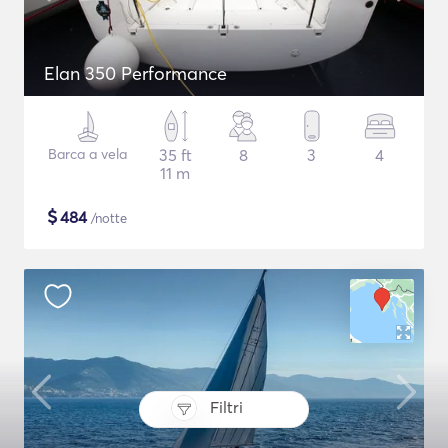
Elan 350 Performance
Barca a vela
35 ft
8
3
4
11 m
$
484
/notte
Filtri