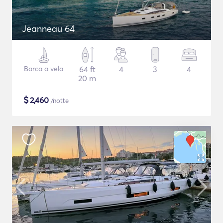
Jeanneau 64
Barca a vela
64 ft
4
3
4
20 m
$
2,460
/notte