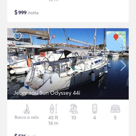
$
999
/notte
Jeanneau Sun Odyssey 44i
Barca a vela
45 ft
10
4
5
14 m