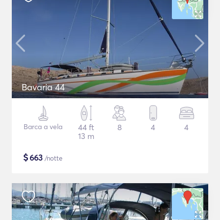
Bavaria 44
Barca a vela
44 ft
8
4
4
13 m
$
663
/notte