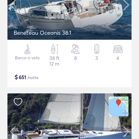
Beneteau Oceanis 38.1
Barca a vela
38 ft
8
3
4
12 m
$
651
/notte