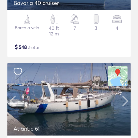
Bavaria 40 cruiser
Barca a vela
40 ft
7
3
4
12 m
$
548
/notte
Atlantic 61