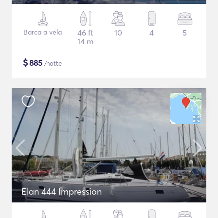
Barca a vela
46 ft
10
4
5
14 m
$
885
/notte
Elan 444 Impression