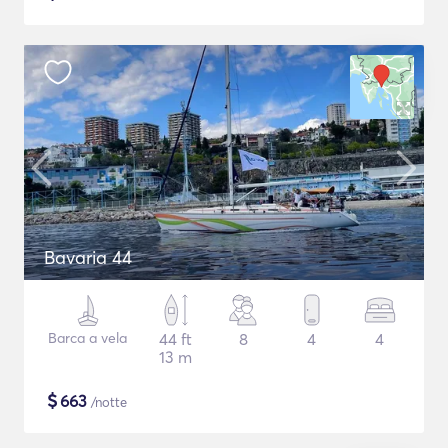
Bavaria 44
Barca a vela
44 ft
8
4
4
13 m
$
663
/notte