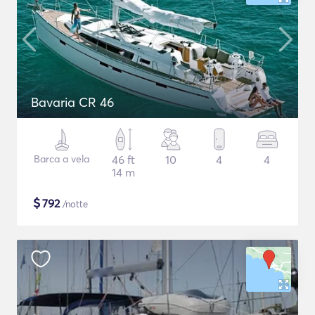
Bavaria CR 46
Barca a vela
46 ft
10
4
4
14 m
$
792
/notte