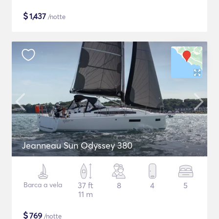
$
1,437
/notte
Jeanneau Sun Odyssey 380
Barca a vela
37 ft
8
4
5
11 m
$
769
/notte