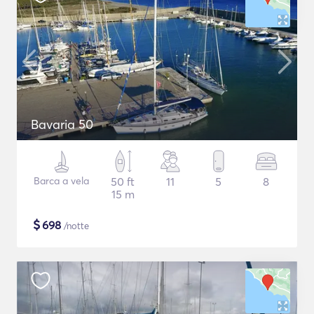
Bavaria 50
Barca a vela
50 ft
11
5
8
15 m
$
698
/notte