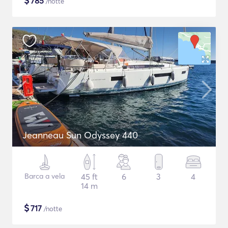
$
785
/notte
Jeanneau Sun Odyssey 440
Barca a vela
45 ft
6
3
4
14 m
$
717
/notte