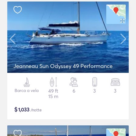
Jeanneau Sun Odyssey 49 Performance
Barca a vela
49 ft
6
3
3
15 m
$
1,033
/notte