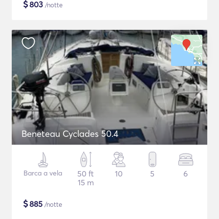
$
803
/notte
Beneteau Cyclades 50.4
Barca a vela
50 ft
10
5
6
15 m
$
885
/notte