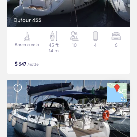
Dufour 455
Barca a vela
45 ft
10
4
6
14 m
$
647
/notte