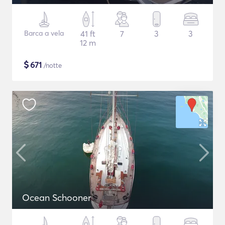
Barca a vela
41 ft
7
3
3
12 m
$
671
/notte
Ocean Schooner