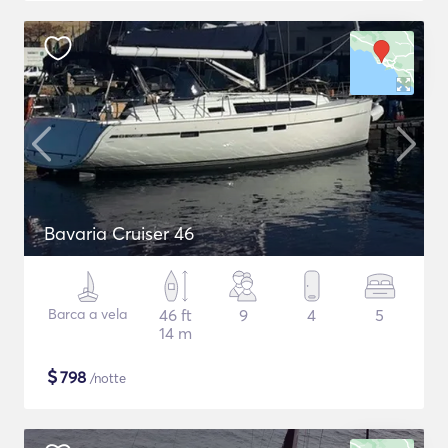
Bavaria Cruiser 46
Barca a vela
46 ft
9
4
5
14 m
$
798
/notte