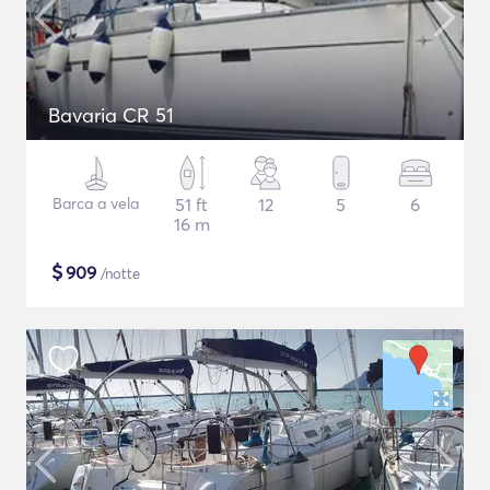
Bavaria CR 51
Barca a vela
51 ft
12
5
6
16 m
$
909
/notte