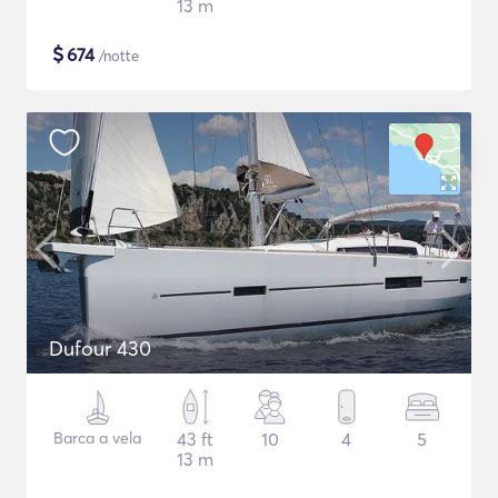
13 m
$
674
/notte
Dufour 430
Barca a vela
43 ft
10
4
5
13 m