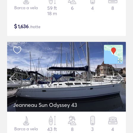
Barca a vela
59 ft
6
4
8
18 m
$
1,636
/notte
Jeanneau Sun Odyssey 43
Barca a vela
43 ft
8
3
4