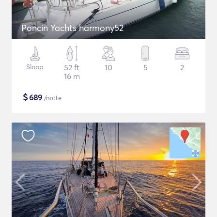
Poncin Yachts harmony52
Sloop
52 ft
10
5
2
16 m
$
689
/notte