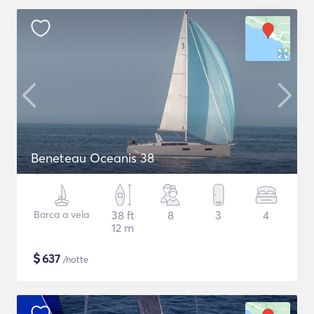
Beneteau Oceanis 38
Barca a vela
38 ft
8
3
4
12 m
$
637
/notte