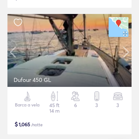
Dufour 450 GL
Barca a vela
45 ft
6
3
3
14 m
$
1,065
/notte