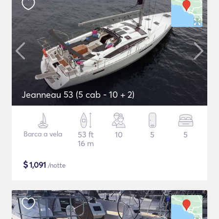
Jeanneau 53 (5 cab - 10 + 2)
Barca a vela
53 ft
10
5
5
16 m
$
1,091
/notte