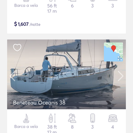
Barca a vela
56 ft
6
3
3
17 m
$
1,607
/notte
Beneteau Oceanis 38
Barca a vela
38 ft
8
3
4
12 m