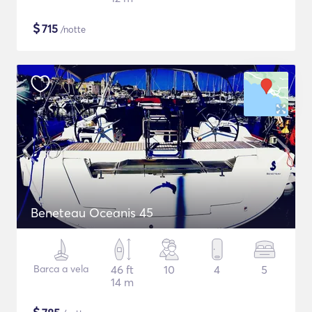
$
715
/notte
Beneteau Oceanis 45
Barca a vela
46 ft
10
4
5
14 m