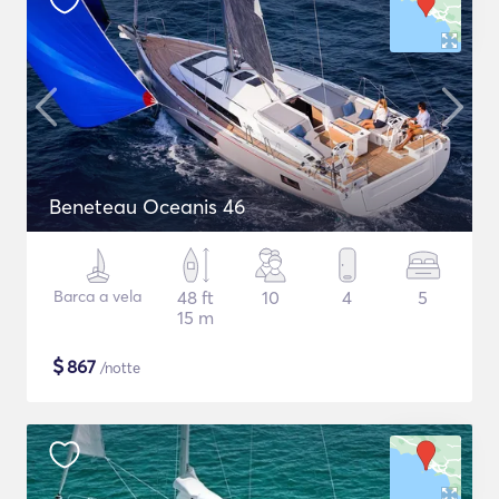
Beneteau Oceanis 46
Barca a vela
48 ft
10
4
5
15 m
$
867
/notte