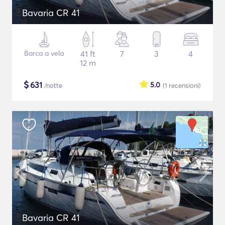
Bavaria CR 41
Barca a vela
41 ft
7
3
4
12 m
$
631
5.0
/notte
(1
recensioni
)
Bavaria CR 41