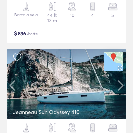
Barca a vela
44 ft
10
4
5
13 m
$
896
/notte
Jeanneau Sun Odyssey 410