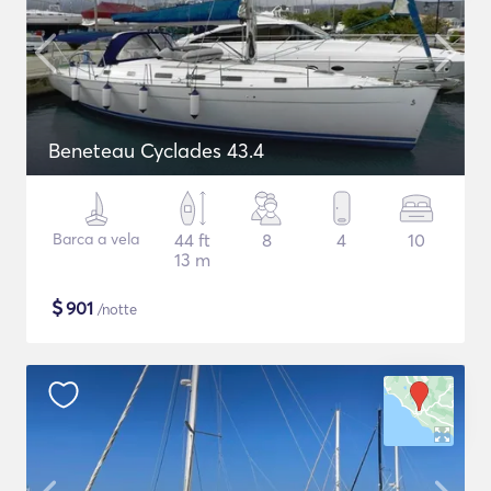
Beneteau Cyclades 43.4
Barca a vela
44 ft
8
4
10
13 m
$
901
/notte