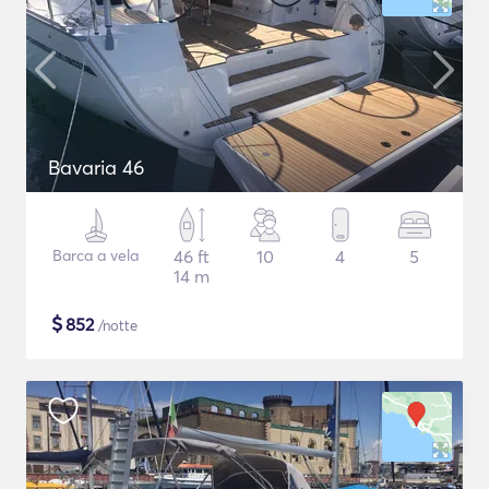
Bavaria 46
Barca a vela
46 ft
10
4
5
14 m
$
852
/notte