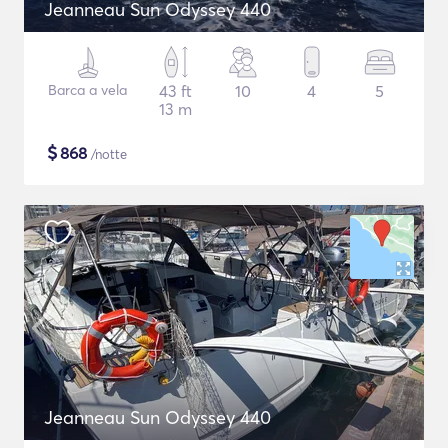
Jeanneau Sun Odyssey 440
Barca a vela
43 ft
10
4
5
13 m
$
868
/notte
Jeanneau Sun Odyssey 440