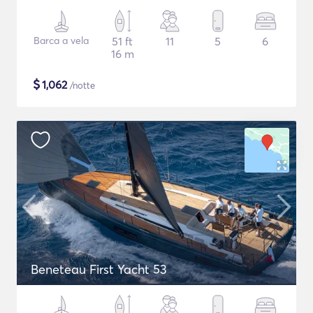
Barca a vela
51 ft
11
5
6
16 m
$
1,062
/notte
Beneteau First Yacht 53