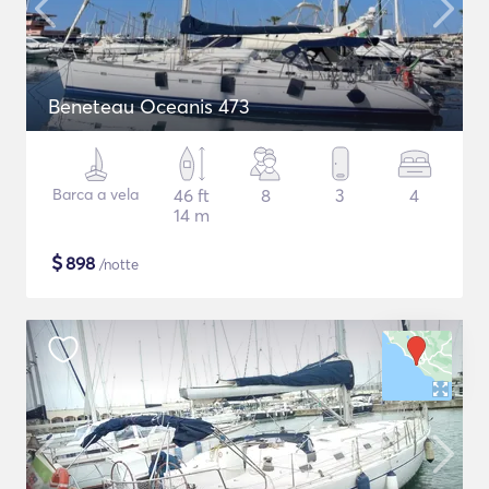
Beneteau Oceanis 473
Barca a vela
46 ft
8
3
4
14 m
$
898
/notte