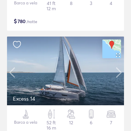
Barca a vela
41 ft
8
3
4
12 m
$
780
/notte
Excess 14
Barca a vela
52 ft
12
6
7
16 m