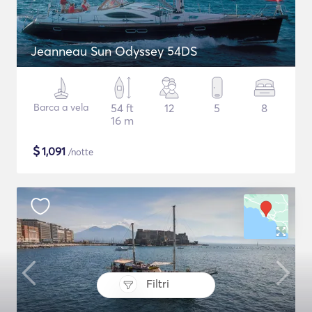
Jeanneau Sun Odyssey 54DS
Barca a vela
54 ft
12
5
8
16 m
$
1,091
/notte
Filtri