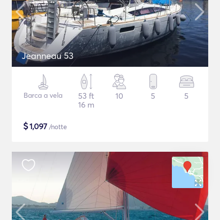
Jeanneau 53
Barca a vela
53 ft
10
5
5
16 m
$
1,097
/notte