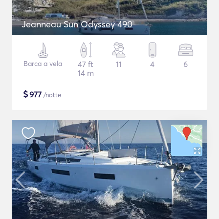
Jeanneau Sun Odyssey 490
Barca a vela
47 ft
11
4
6
14 m
$
977
/notte