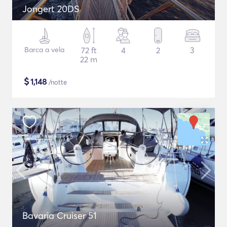
Jongert 20DS
Barca a vela
72 ft
4
2
3
22 m
$
1,148
/notte
Bavaria Cruiser 51