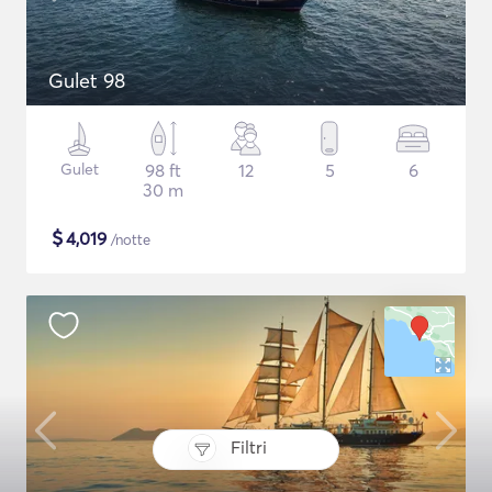
Gulet 98
Gulet
98 ft
12
5
6
30 m
$
4,019
/notte
Filtri