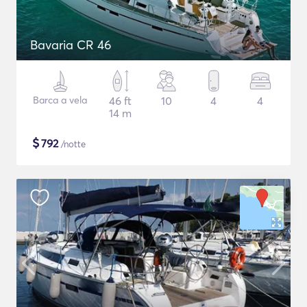
Bavaria CR 46
Barca a vela
46 ft
10
4
4
14 m
$
792
/notte