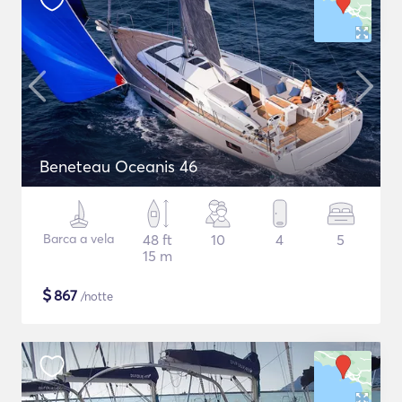
Beneteau Oceanis 46
Barca a vela
48 ft
10
4
5
15 m
$
867
/notte