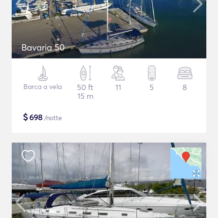
Bavaria 50
Barca a vela
50 ft
11
5
8
15 m
$
698
/notte