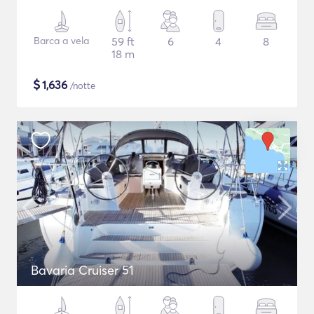
Barca a vela
59 ft
6
4
8
18 m
$
1,636
/notte
Bavaria Cruiser 51