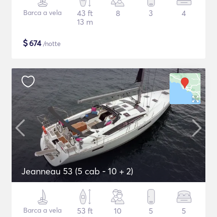
Barca a vela
43 ft
8
3
4
13 m
$
674
/notte
Jeanneau 53 (5 cab - 10 + 2)
Barca a vela
53 ft
10
5
5