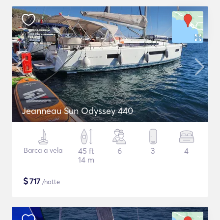
Jeanneau Sun Odyssey 440
Barca a vela
45 ft
6
3
4
14 m
$
717
/notte