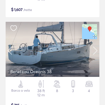
$
1,607
/notte
Beneteau Oceanis 38
Barca a vela
38 ft
8
3
4
12 m