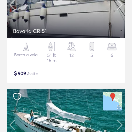
Bavaria CR 51
Barca a vela
51 ft
12
5
6
16 m
$
909
/notte