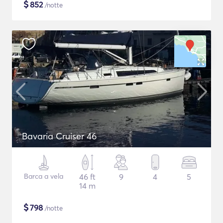
$
852
/notte
Bavaria Cruiser 46
Barca a vela
46 ft
9
4
5
14 m
$
798
/notte