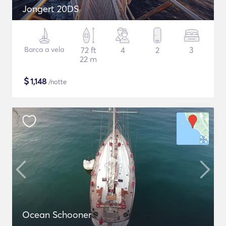
Jongert 20DS
Barca a vela
72 ft
4
2
3
22 m
$
1,148
/notte
Ocean Schooner