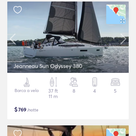
Jeanneau Sun Odyssey 380
Barca a vela
37 ft
8
4
5
11 m
$
769
/notte