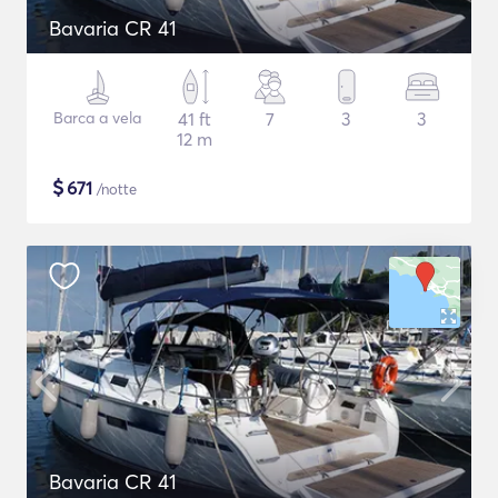
Bavaria CR 41
Barca a vela
41 ft
7
3
3
12 m
$
671
/notte
Bavaria CR 41