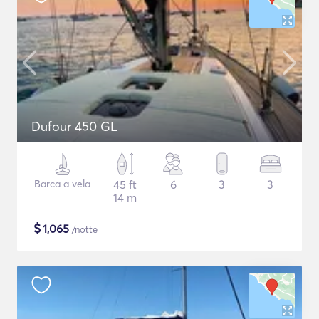
Dufour 450 GL
Barca a vela
45 ft
6
3
3
14 m
$
1,065
/notte