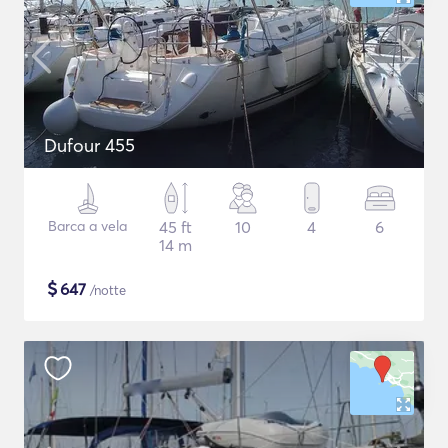
Dufour 455
Barca a vela
45 ft
10
4
6
14 m
$
647
/notte