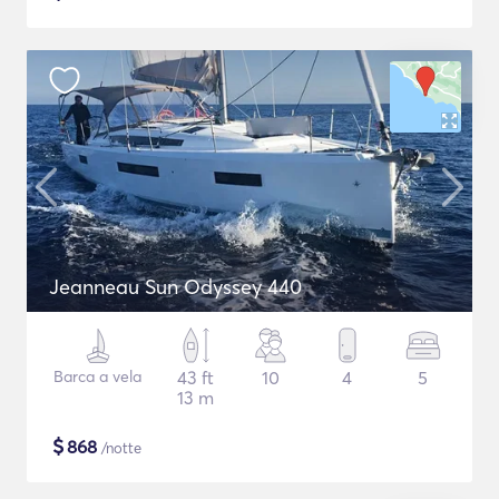
Jeanneau Sun Odyssey 440
Barca a vela
43 ft
10
4
5
13 m
$
868
/notte