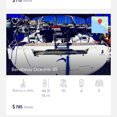
$
715
/notte
Beneteau Oceanis 45
Barca a vela
46 ft
10
4
5
14 m
$
785
/notte