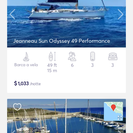
Jeanneau Sun Odyssey 49 Performance
Barca a vela
49 ft
6
3
3
15 m
$
1,033
/notte