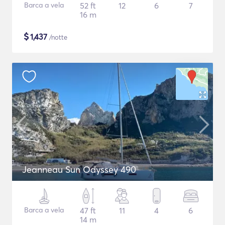
Barca a vela
52 ft
12
6
7
16 m
$
1,437
/notte
Jeanneau Sun Odyssey 490
Barca a vela
47 ft
11
4
6
14 m