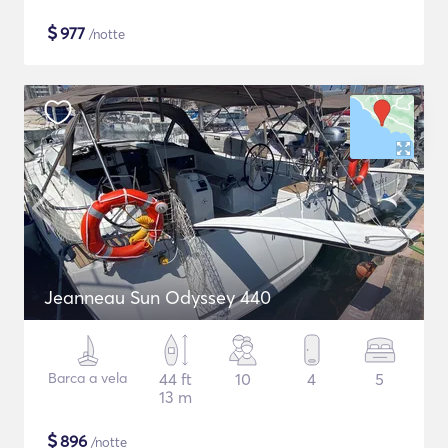
$
977
/notte
Jeanneau Sun Odyssey 440
Barca a vela
44 ft
10
4
5
13 m
$
896
/notte