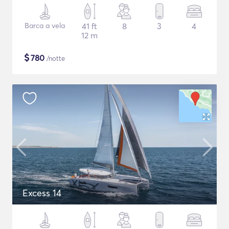
Barca a vela
41 ft
8
3
4
12 m
$
780
/notte
Excess 14