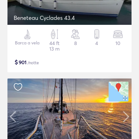
Beneteau Cyclades 43.4
Barca a vela
44 ft
8
4
10
13 m
$
901
/notte