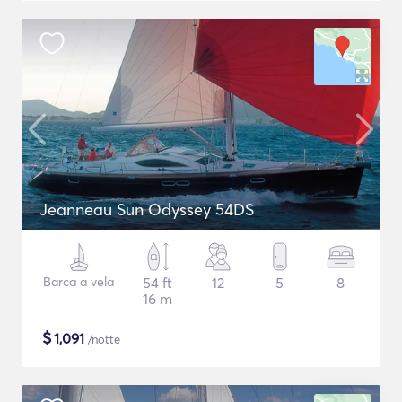
Jeanneau Sun Odyssey 54DS
Barca a vela
54 ft
12
5
8
16 m
$
1,091
/notte