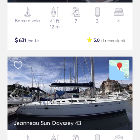
Barca a vela
41 ft
7
3
4
12 m
$
631
5.0
/notte
(1
recensioni
)
Jeanneau Sun Odyssey 43