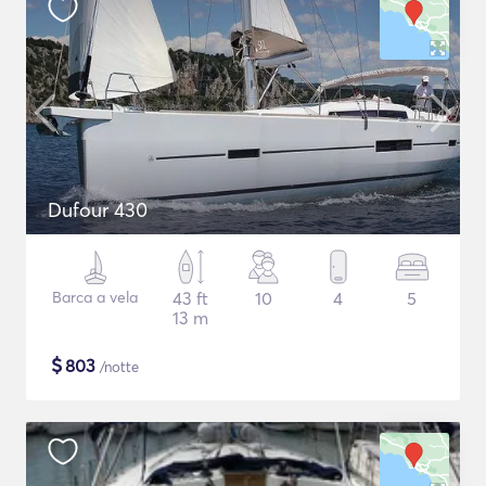
Dufour 430
Barca a vela
43 ft
10
4
5
13 m
$
803
/notte