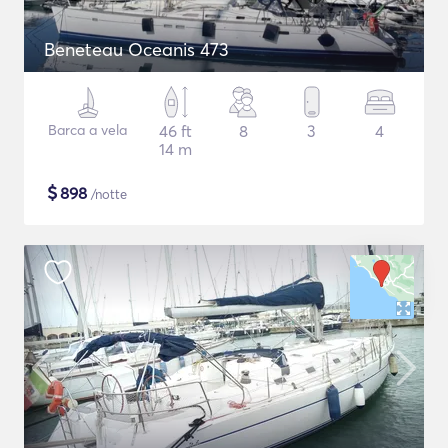
Beneteau Oceanis 473
Barca a vela
46 ft
8
3
4
14 m
$
898
/notte