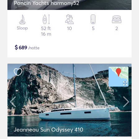
Poncin Yachts harmony52
Sloop
52 ft
10
5
2
16 m
$
689
/notte
Jeanneau Sun Odyssey 410