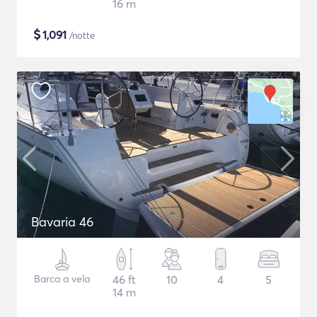
16 m
$
1,091
/notte
Bavaria 46
Barca a vela
46 ft
10
4
5
14 m