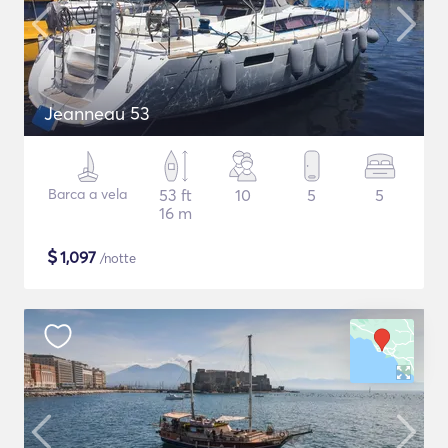
Jeanneau 53
Barca a vela
53 ft
10
5
5
16 m
$
1,097
/notte