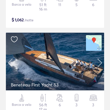
Barca a vela
51 ft
11
5
6
16 m
$
1,062
/notte
Beneteau First Yacht 53
Barca a vela
56 ft
6
3
3
17 m