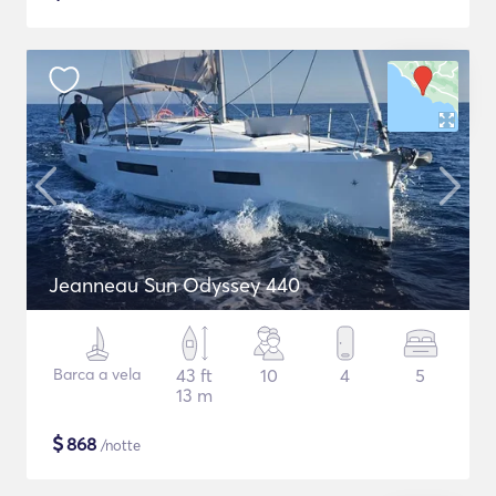
Jeanneau Sun Odyssey 440
Barca a vela
43 ft
10
4
5
13 m
$
868
/notte