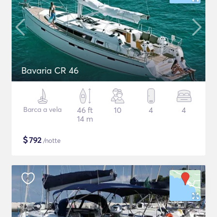
Bavaria CR 46
Barca a vela
46 ft
10
4
4
14 m
$
792
/notte