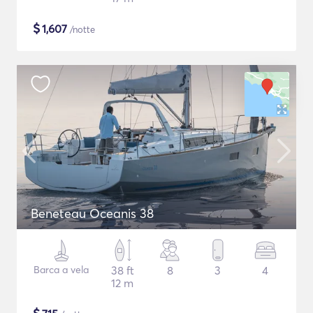
$
1,607
/notte
Beneteau Oceanis 38
Barca a vela
38 ft
8
3
4
12 m