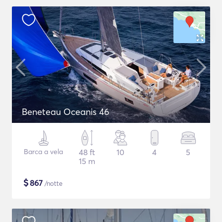
Beneteau Oceanis 46
Barca a vela
48 ft
10
4
5
15 m
$
867
/notte