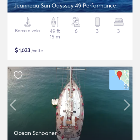
Jeanneau Sun Odyssey 49 Performance
Barca a vela
49 ft
6
3
3
15 m
$
1,033
/notte
Ocean Schooner