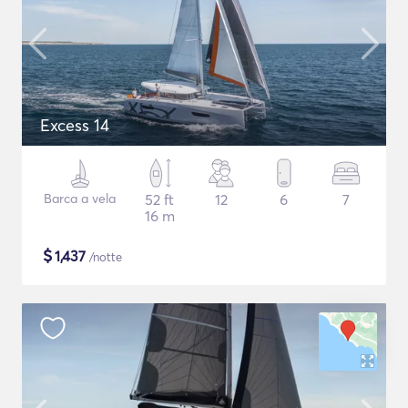
Excess 14
Barca a vela
52 ft
12
6
7
16 m
$
1,437
/notte