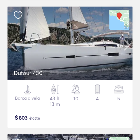
Dufour 430
Barca a vela
43 ft
10
4
5
13 m
$
803
/notte