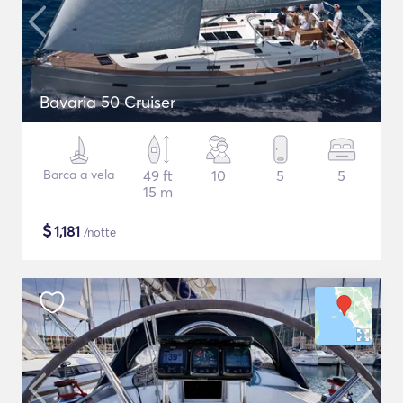
Bavaria 50 Cruiser
Barca a vela
49 ft
10
5
5
15 m
$
1,181
/notte