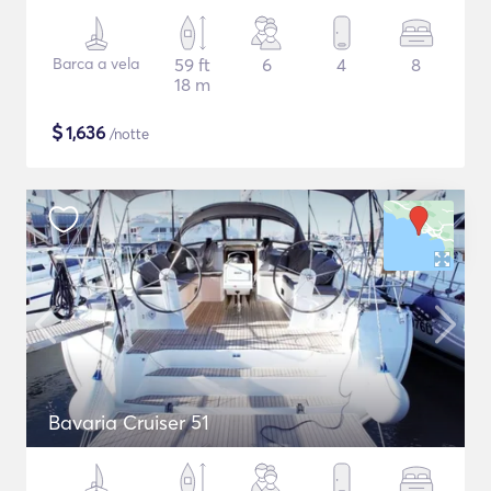
Barca a vela
59 ft
6
4
8
18 m
$
1,636
/notte
Bavaria Cruiser 51