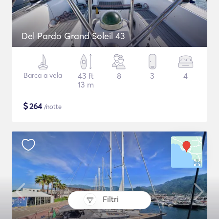
Del Pardo Grand Soleil 43
Barca a vela
43 ft
8
3
4
13 m
$
264
/notte
Filtri