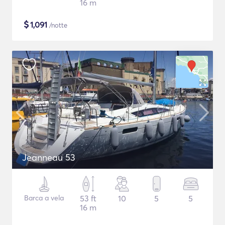
16 m
$
1,091
/notte
Jeanneau 53
Barca a vela
53 ft
10
5
5
16 m