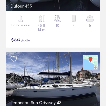
Dufour 455
Barca a vela
45 ft
10
4
6
14 m
$
647
/notte
Jeanneau Sun Odyssey 43