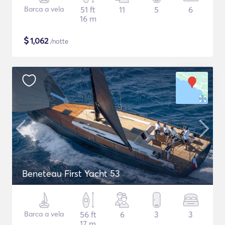
Barca a vela
51 ft
11
5
6
16 m
$
1,062
/notte
Beneteau First Yacht 53
Barca a vela
56 ft
6
3
3
17 m