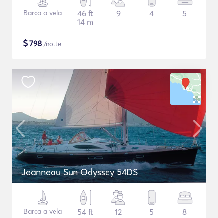
Barca a vela
46 ft
9
4
5
14 m
$
798
/notte
Jeanneau Sun Odyssey 54DS
Barca a vela
54 ft
12
5
8