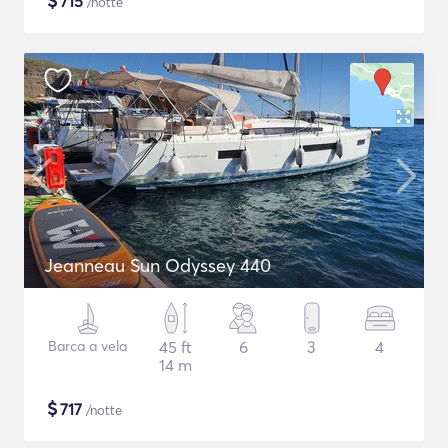
$
715
/notte
Jeanneau Sun Odyssey 440
Barca a vela
45 ft
6
3
4
14 m
$
717
/notte