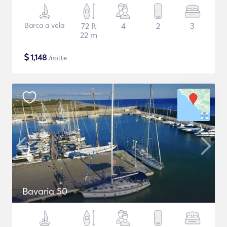
Barca a vela
72 ft
4
2
3
22 m
$
1,148
/notte
Bavaria 50