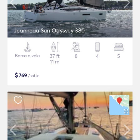
Jeanneau Sun Odyssey 380
Barca a vela
37 ft
8
4
5
11 m
$
769
/notte