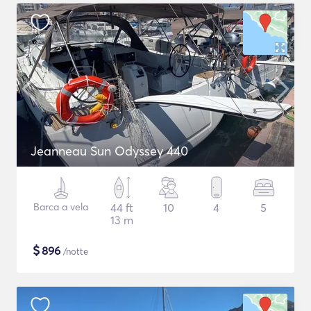
Jeanneau Sun Odyssey 440
Barca a vela
44 ft
10
4
5
13 m
$
896
/notte