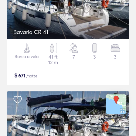
Bavaria CR 41
Barca a vela
41 ft
7
3
3
12 m
$
671
/notte