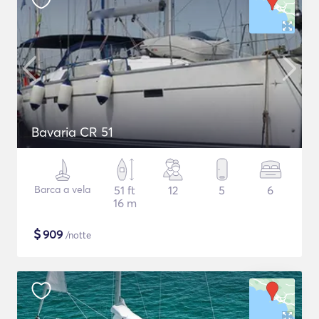
Bavaria CR 51
Barca a vela
51 ft
12
5
6
16 m
$
909
/notte