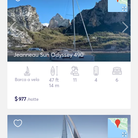
Jeanneau Sun Odyssey 490
Barca a vela
47 ft
11
4
6
14 m
$
977
/notte