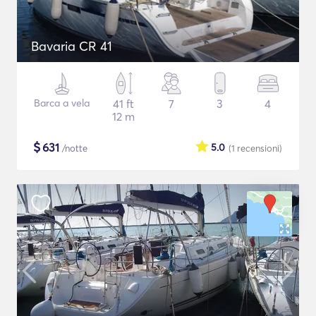
Bavaria CR 41
Barca a vela
41 ft
7
3
4
12 m
$
631
5.0
/notte
(1
recensioni
)