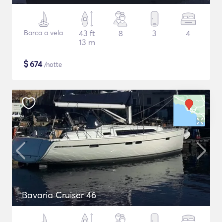
Barca a vela
43 ft
8
3
4
13 m
$
674
/notte
Bavaria Cruiser 46