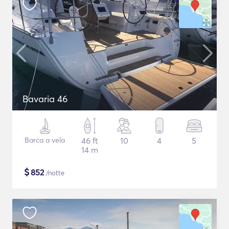
Bavaria 46
Barca a vela
46 ft
10
4
5
14 m
$
852
/notte