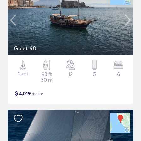
Gulet 98
Gulet
98 ft
12
5
6
30 m
$
4,019
/notte