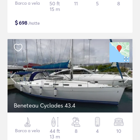
Barca a vela
50 ft
11
5
8
15 m
$
698
/notte
Beneteau Cyclades 43.4
Barca a vela
44 ft
8
4
10
13 m