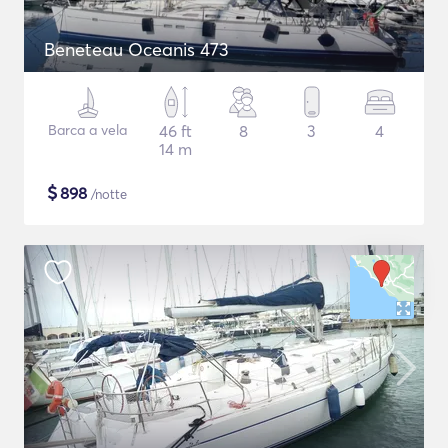
Beneteau Oceanis 473
Barca a vela
46 ft
8
3
4
14 m
$
898
/notte