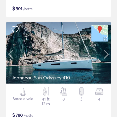
$
901
/notte
Jeanneau Sun Odyssey 410
Barca a vela
41 ft
8
3
4
12 m
$
780
/notte