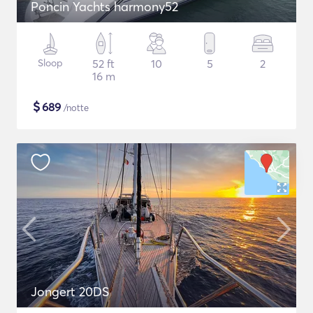
Poncin Yachts harmony52
Sloop
52 ft
10
5
2
16 m
$
689
/notte
Jongert 20DS