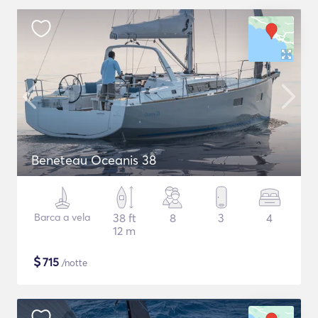
Beneteau Oceanis 38
Barca a vela
38 ft
8
3
4
12 m
$
715
/notte