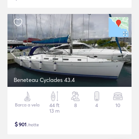
Beneteau Cyclades 43.4
Barca a vela
44 ft
8
4
10
13 m
$
901
/notte