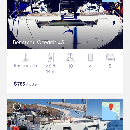
Beneteau Oceanis 45
Barca a vela
46 ft
10
4
5
14 m
$
785
/notte