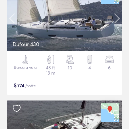
Dufour 430
Barca a vela
43 ft
10
4
6
13 m
$
774
/notte