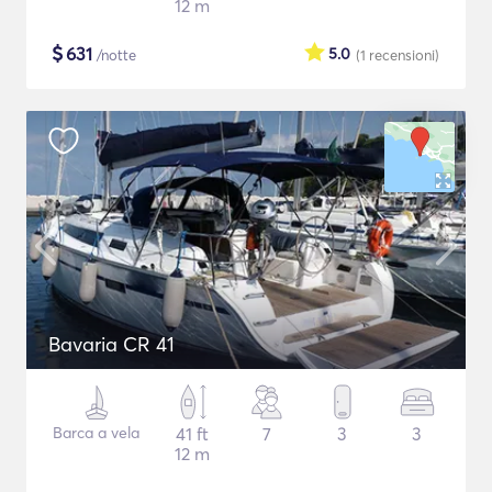
12 m
$
631
5.0
/notte
(1
recensioni
)
Bavaria CR 41
Barca a vela
41 ft
7
3
3
12 m