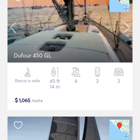
Dufour 450 GL
Barca a vela
45 ft
6
3
3
14 m
$
1,065
/notte