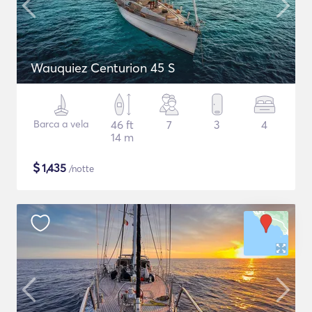
Wauquiez Centurion 45 S
Barca a vela
46 ft
7
3
4
14 m
$
1,435
/notte