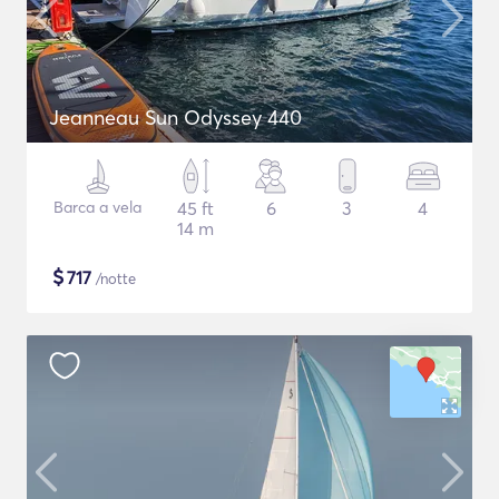
Jeanneau Sun Odyssey 440
Barca a vela
45 ft
6
3
4
14 m
$
717
/notte