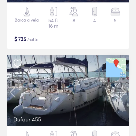
Barca a vela
54 ft
8
4
5
16 m
$
735
/notte
Dufour 455