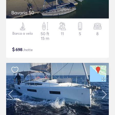
Bavaria 50
Barca a vela
50 ft
11
5
8
15 m
$
698
/notte