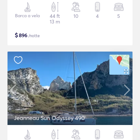
Barca a vela
44 ft
10
4
5
13 m
$
896
/notte
Jeanneau Sun Odyssey 490