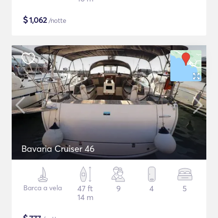
$
1,062
/notte
Bavaria Cruiser 46
Barca a vela
47 ft
9
4
5
14 m