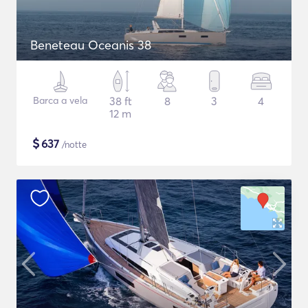
Beneteau Oceanis 38
Barca a vela
38 ft
8
3
4
12 m
$
637
/notte