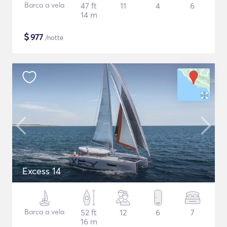
Barca a vela
47 ft
11
4
6
14 m
$
977
/notte
Excess 14
Barca a vela
52 ft
12
6
7
16 m