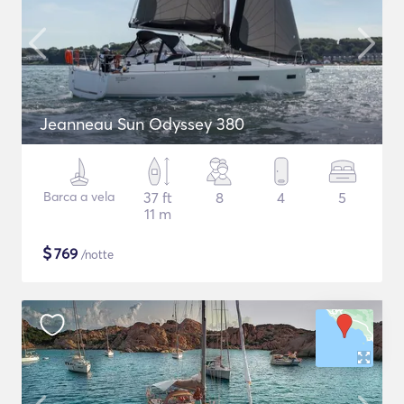
Jeanneau Sun Odyssey 380
Barca a vela
37 ft
8
4
5
11 m
$
769
/notte