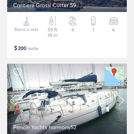
Cantiere Grossi Cutter 59
Barca a vela
59 ft
6
1
6
18 m
$
200
/notte
Poncin Yachts harmony52