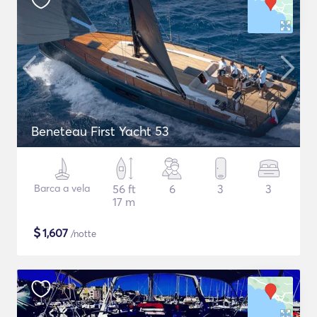
Beneteau First Yacht 53
Barca a vela
56 ft
6
3
3
17 m
$
1,607
/notte