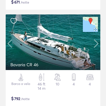
$
671
/notte
Bavaria CR 46
Barca a vela
46 ft
10
4
4
14 m
$
792
/notte