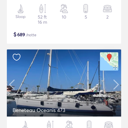
Sloop
52 ft
10
5
2
16 m
$
689
/notte
Beneteau Oceanis 473