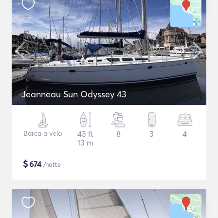
Jeanneau Sun Odyssey 43
Barca a vela
43 ft
8
3
4
13 m
$
674
/notte