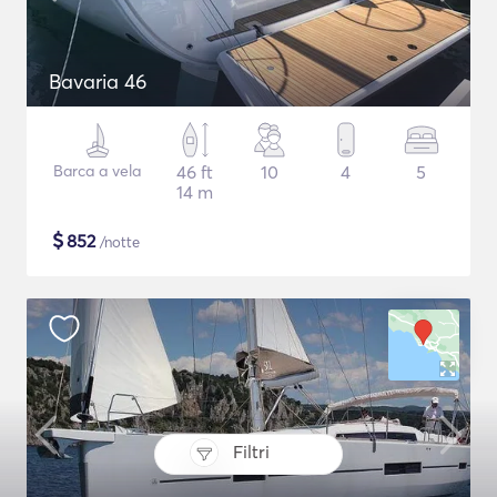
Bavaria 46
Barca a vela
46 ft
10
4
5
14 m
$
852
/notte
Filtri