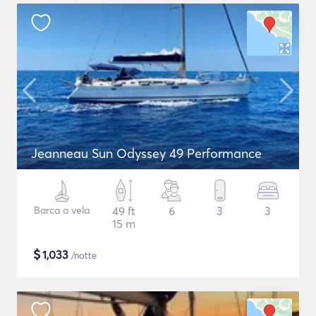
Jeanneau Sun Odyssey 49 Performance
Barca a vela
49 ft
6
3
3
15 m
$
1,033
/notte