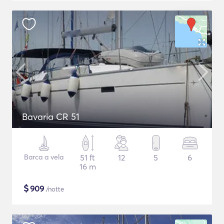
Bavaria CR 51
Barca a vela
51 ft
12
5
6
16 m
$
909
/notte