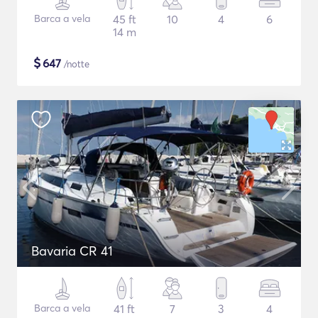
Barca a vela
45 ft
10
4
6
14 m
$
647
/notte
Bavaria CR 41
Barca a vela
41 ft
7
3
4