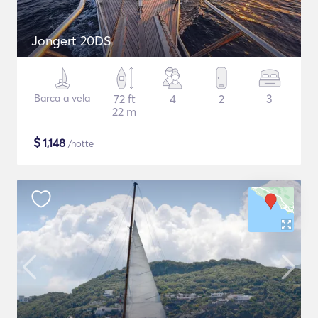
Jongert 20DS
Barca a vela
72 ft
4
2
3
22 m
$
1,148
/notte