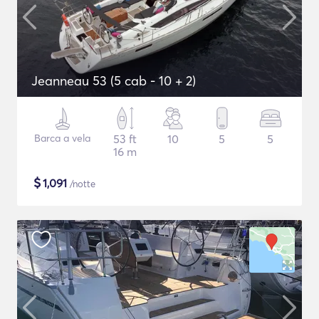
Jeanneau 53 (5 cab - 10 + 2)
Barca a vela
53 ft
10
5
5
16 m
$
1,091
/notte