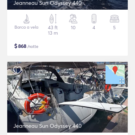
Jeanneau Sun Odyssey 440
Barca a vela
43 ft
10
4
5
13 m
$
868
/notte
Jeanneau Sun Odyssey 440