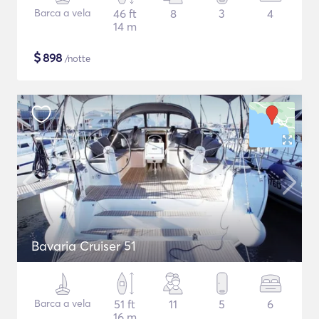
Barca a vela
46 ft
8
3
4
14 m
$
898
/notte
Bavaria Cruiser 51
Barca a vela
51 ft
11
5
6
16 m