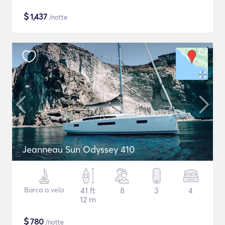
$
1,437
/notte
Jeanneau Sun Odyssey 410
Barca a vela
41 ft
8
3
4
12 m
$
780
/notte