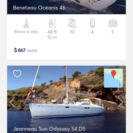
Beneteau Oceanis 46
Barca a vela
48 ft
10
4
5
15 m
$
867
/notte
Jeanneau Sun Odyssey 54 DS