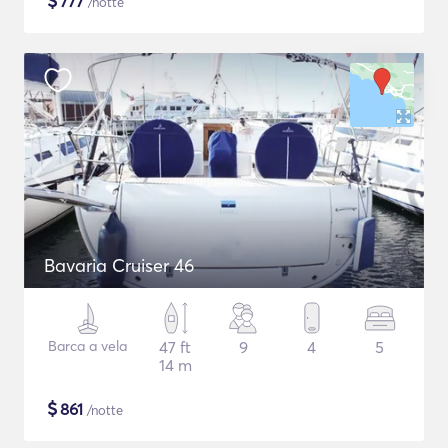
$
777
/notte
Bavaria Cruiser 46
Barca a vela
47 ft
9
4
5
14 m
$
861
/notte