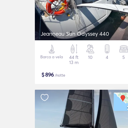
Jeanneau Sun Odyssey 440
Barca a vela
44 ft
10
4
5
13 m
$
896
/notte