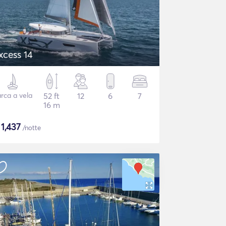
xcess 14
rca a vela
52 ft
12
6
7
16 m
$
1,437
/notte