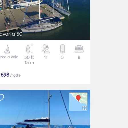
avaria 50
rca a vela
50 ft
11
5
8
15 m
$
698
/notte