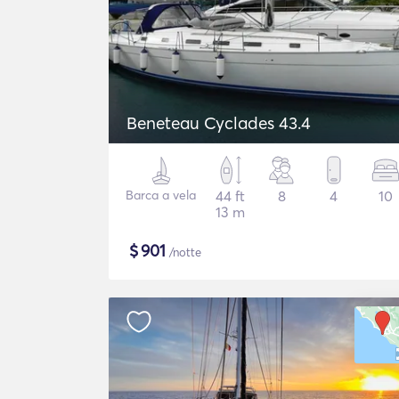
Beneteau Cyclades 43.4
Barca a vela
44 ft
8
4
10
13 m
$
901
/notte