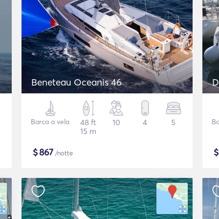
Beneteau Oceanis 46
D
Barca a vela
48 ft
10
4
5
Ba
15 m
$
867
/notte