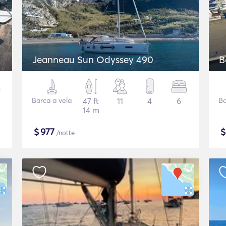
Jeanneau Sun Odyssey 490
B
Barca a vela
47 ft
11
4
6
Ba
14 m
$
977
/notte