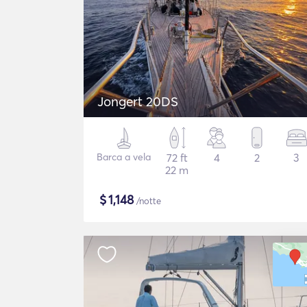
Jongert 20DS
Barca a vela
72 ft
4
2
3
22 m
$
1,148
/notte