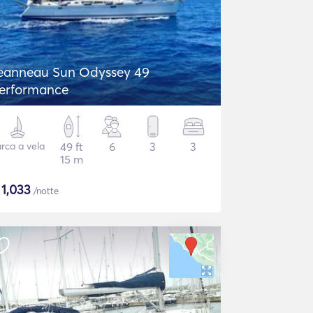
eanneau Sun Odyssey 49
erformance
rca a vela
49 ft
6
3
3
15 m
$
1,033
/notte