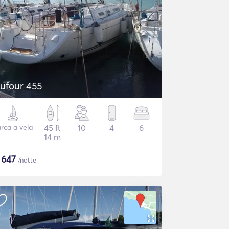
ufour 455
rca a vela
45 ft
10
4
6
14 m
$
647
/notte