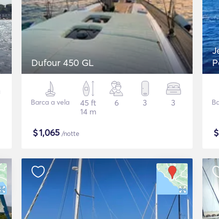
J
Dufour 450 GL
P
Barca a vela
45 ft
6
3
3
Ba
14 m
$
1,065
/notte