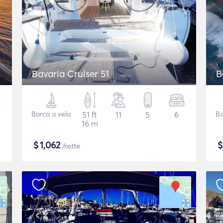
Bavaria Cruiser 51
B
Barca a vela
51 ft
11
5
6
Ba
16 m
$
1,062
/notte