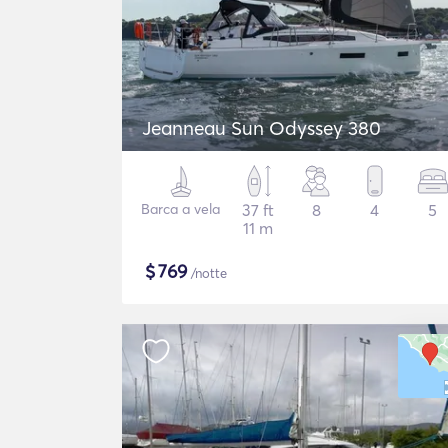
Jeanneau Sun Odyssey 380
Barca a vela
37 ft
8
4
5
11 m
$
769
/notte