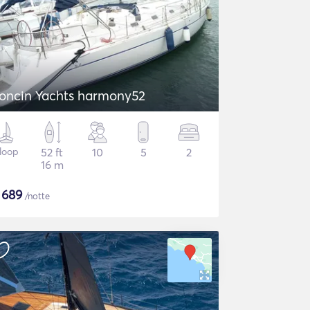
oncin Yachts harmony52
loop
52 ft
10
5
2
16 m
$
689
/notte