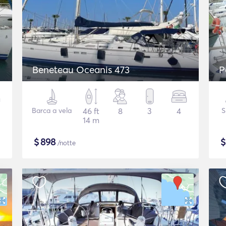
Beneteau Oceanis 473
P
Barca a vela
46 ft
8
3
4
S
14 m
$
898
/notte