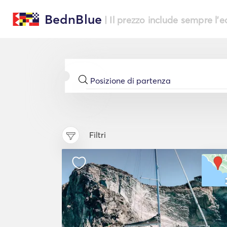
BednBlue
| Il prezzo include sempre l'
Filtri