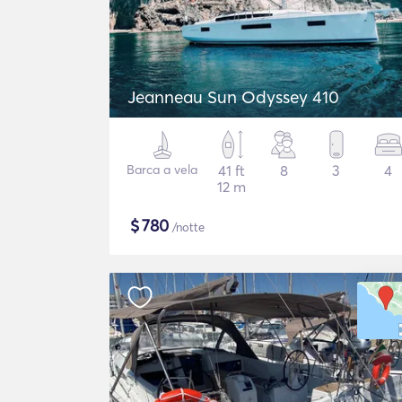
Jeanneau Sun Odyssey 410
Barca a vela
41 ft
8
3
4
12 m
$
780
/notte