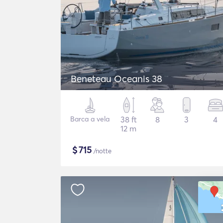
Beneteau Oceanis 38
Barca a vela
38 ft
8
3
4
12 m
$
715
/notte