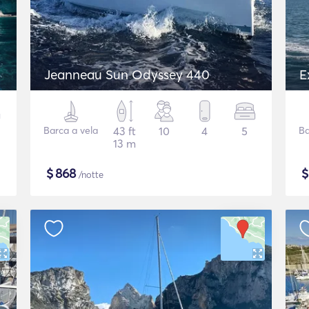
Jeanneau Sun Odyssey 440
E
Barca a vela
43 ft
10
4
5
Ba
13 m
$
868
/notte