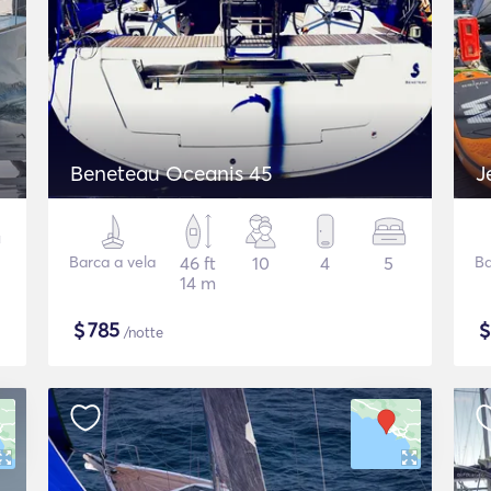
Beneteau Oceanis 45
J
Barca a vela
46 ft
10
4
5
Ba
14 m
$
785
/notte