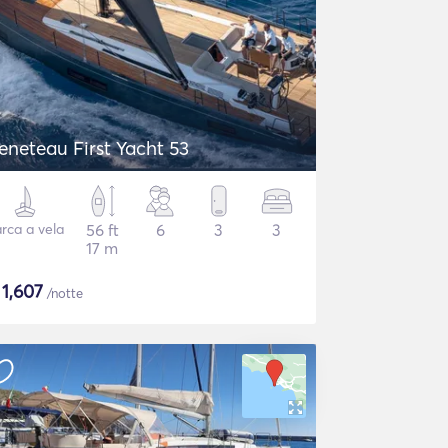
eneteau First Yacht 53
rca a vela
56 ft
6
3
3
17 m
$
1,607
/notte