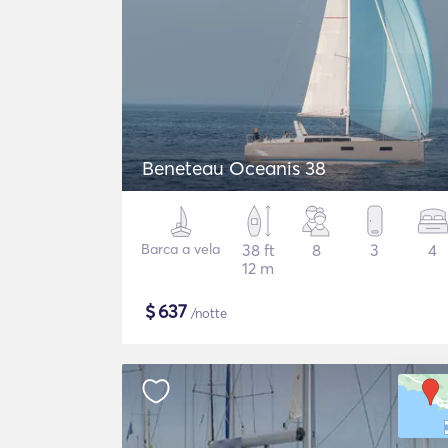
Beneteau Oceanis 38
Barca a vela
38 ft
8
3
4
12 m
$
637
/notte