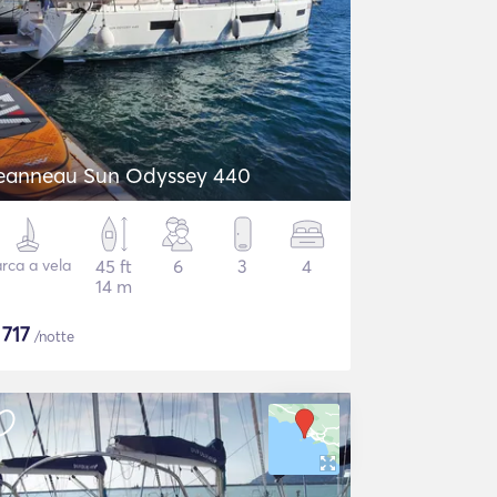
eanneau Sun Odyssey 440
rca a vela
45 ft
6
3
4
14 m
$
717
/notte