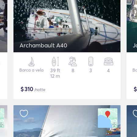
Archambault A40
J
Barca a vela
39 ft
8
3
4
Ba
12 m
$
310
/notte