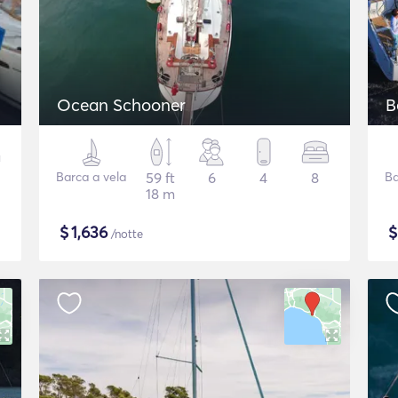
Ocean Schooner
B
Barca a vela
59 ft
6
4
8
Ba
18 m
$
1,636
/notte