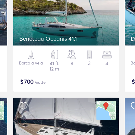
Beneteau Oceanis 41.1
D
Barca a vela
41 ft
8
3
4
Ba
12 m
$
700
/notte