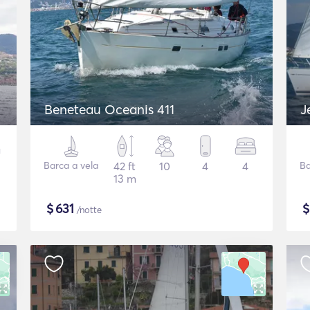
Beneteau Oceanis 411
J
Barca a vela
42 ft
10
4
4
Ba
13 m
$
631
/notte