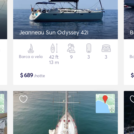
Jeanneau Sun Odyssey 42i
B
Barca a vela
42 ft
9
3
3
Ba
13 m
$
689
/notte