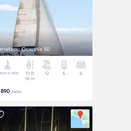
eneteau Oceanis 50
rca a vela
51 ft
12
6
6
16 m
$
890
/notte