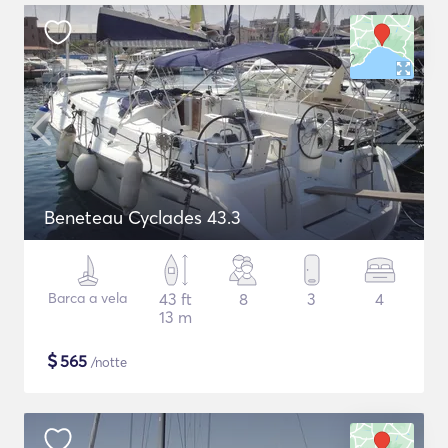
Beneteau Cyclades 43.3
Barca a vela
43 ft
8
3
4
13 m
$
565
/notte