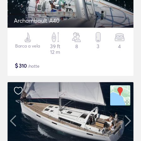
Archambault A40
Barca a vela
39 ft
8
3
4
12 m
$
310
/notte