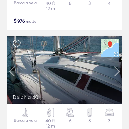
Barca a vela
40 ft
6
3
4
12 m
$
976
/notte
Delphia 40
Barca a vela
40 ft
6
3
3
12 m