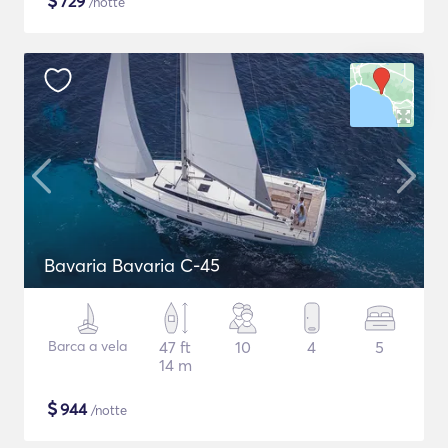
$
729
/notte
Bavaria Bavaria C-45
Barca a vela
47 ft
10
4
5
14 m
$
944
/notte