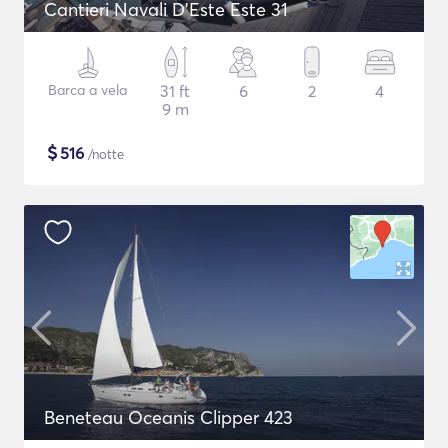
Cantieri Navali D'Este Este 31
Barca a vela
31 ft
6
2
4
9 m
$
516
/notte
Beneteau Oceanis Clipper 423