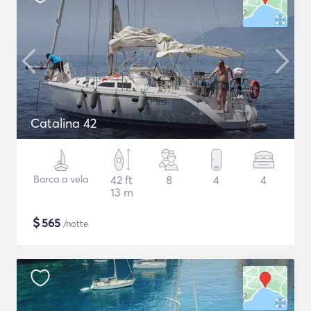
Catalina 42
Barca a vela
42 ft
8
4
4
13 m
$
565
/notte