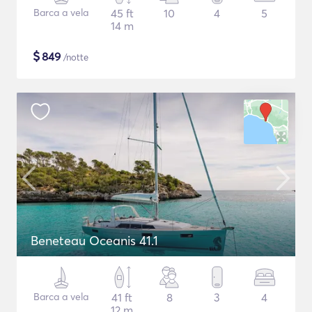
Barca a vela
45 ft
10
4
5
14 m
$
849
/notte
Beneteau Oceanis 41.1
Barca a vela
41 ft
8
3
4
12 m