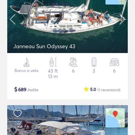
Janneau Sun Odyssey 43
Barca a vela
43 ft
6
3
6
13 m
$
689
5.0
/notte
(1
recensioni
)