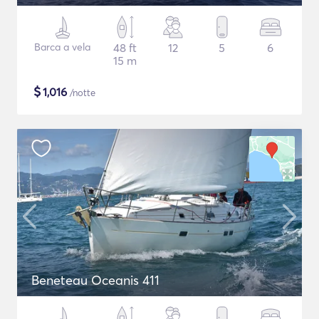
Barca a vela
48 ft
12
5
6
15 m
$
1,016
/notte
Beneteau Oceanis 411