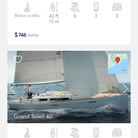
Barca a vela
42 ft
6
3
3
13 m
$
746
/notte
Grand Soleil 40