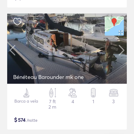
Bénéteau Barounder mk one
Barca a vela
7 ft
4
1
3
2 m
$
574
/notte