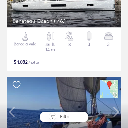
Beneteau Oceanis 46.1
Barca a vela
46 ft
8
3
3
14 m
$
1,032
/notte
Filtri