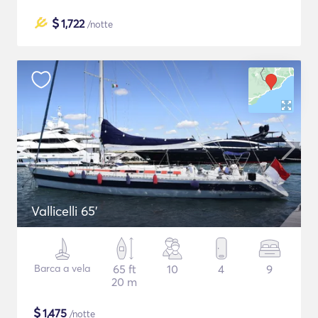
$
1,722
/notte
Vallicelli 65'
Barca a vela
65 ft
10
4
9
20 m
$
1,475
/notte