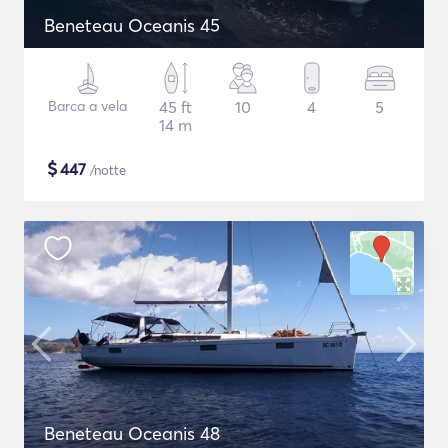
Beneteau Oceanis 45
Barca a vela
45 ft
10
4
5
14 m
$
447
/notte
Beneteau Oceanis 48