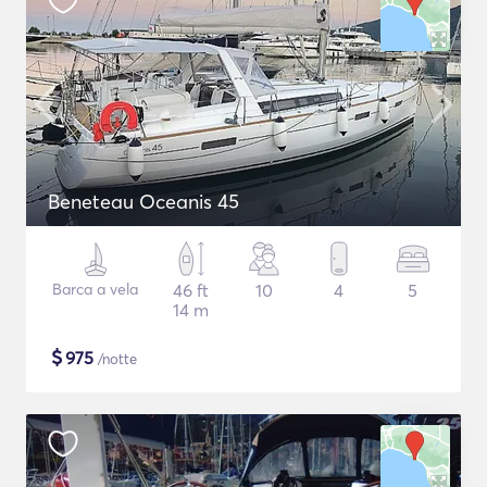
Beneteau Oceanis 45
Barca a vela
46 ft
10
4
5
14 m
$
975
/notte