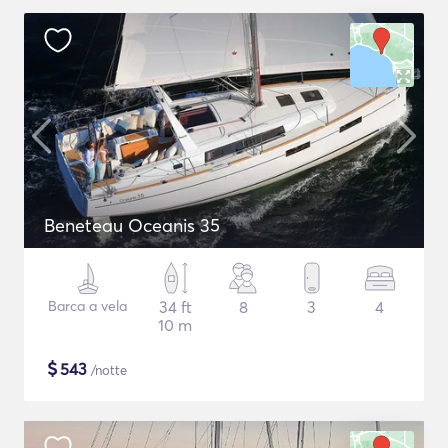
Beneteau Oceanis 35
Barca a vela
34 ft
8
3
4
10 m
$
543
/notte