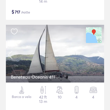
14 m
$
717
/notte
Beneteau Oceanis 411
Barca a vela
42 ft
10
4
4
13 m