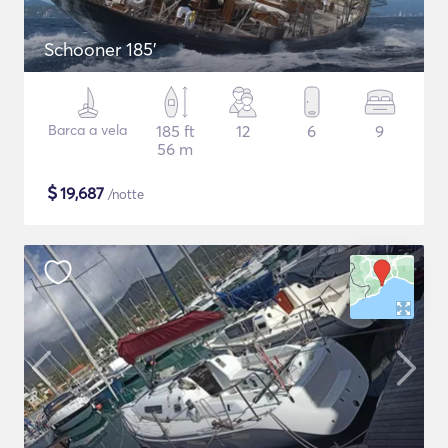
Schooner 185'
Barca a vela
185 ft
12
6
9
56 m
$
19,687
/notte