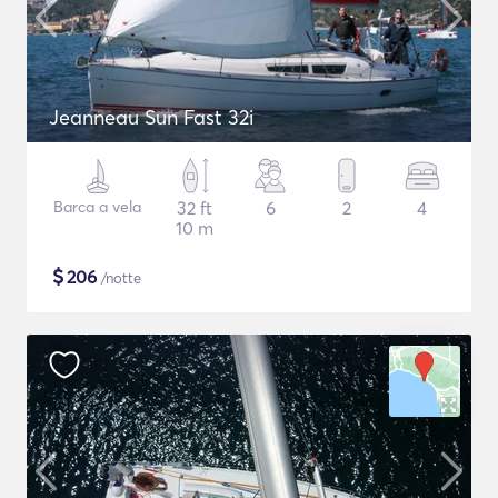
Jeanneau Sun Fast 32i
Barca a vela
32 ft
6
2
4
10 m
$
206
/notte