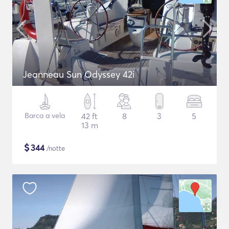
Jeanneau Sun Odyssey 42i
Barca a vela
42 ft
8
3
5
13 m
$
344
/notte