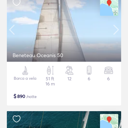
Beneteau Oceanis 50
Barca a vela
51 ft
12
6
6
16 m
$
890
/notte