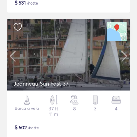
$
631
/notte
Jeanneau Sun Fast 37
Barca a vela
37 ft
8
3
4
11 m
$
602
/notte