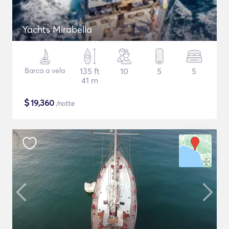
Yachts Mirabella
Barca a vela
135 ft
10
5
5
41 m
$
19,360
/notte