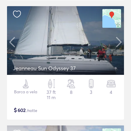
Jeanneau Sun Odyssey 37
Barca a vela
37 ft
8
3
4
11 m
$
602
/notte