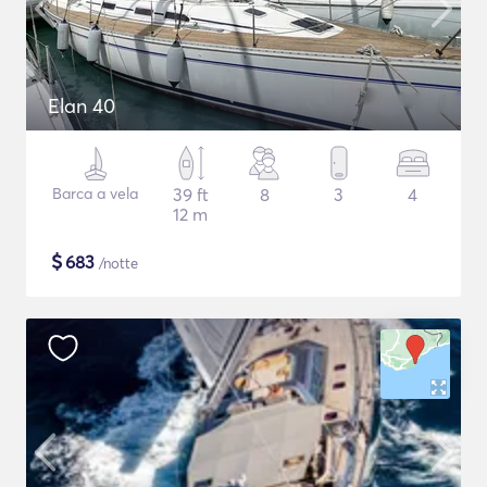
Elan 40
Barca a vela
39 ft
8
3
4
12 m
$
683
/notte