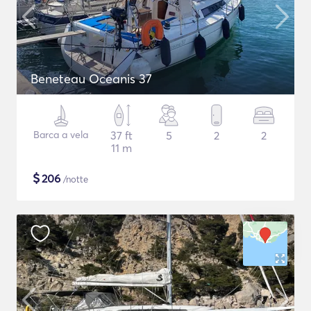
Beneteau Oceanis 37
Barca a vela
37 ft
5
2
2
11 m
$
206
/notte