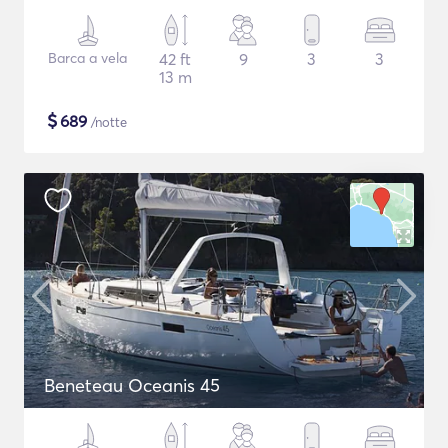
Barca a vela
42 ft
9
3
3
13 m
$
689
/notte
Beneteau Oceanis 45