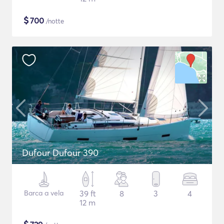
$
700
/notte
Dufour Dufour 390
Barca a vela
39 ft
8
3
4
12 m