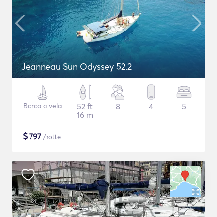
Jeanneau Sun Odyssey 52.2
Barca a vela
52 ft
8
4
5
16 m
$
797
/notte