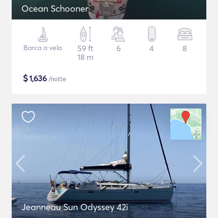
Ocean Schooner
Barca a vela
59 ft
6
4
8
18 m
$
1,636
/notte
Jeanneau Sun Odyssey 42i