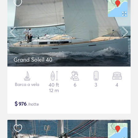
Grand Soleil 40
Barca a vela
40 ft
6
3
4
12 m
$
976
/notte