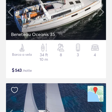
Beneteau Oceanis 35
Barca a vela
34 ft
8
3
4
10 m
$
543
/notte