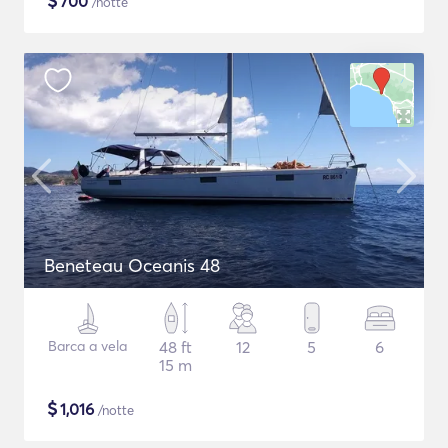
$
700
/notte
Beneteau Oceanis 48
Barca a vela
48 ft
12
5
6
15 m
$
1,016
/notte