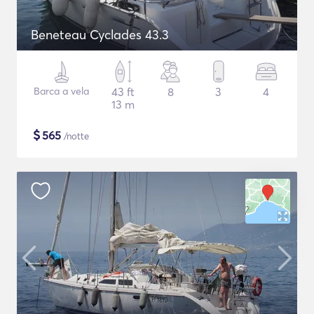
Beneteau Cyclades 43.3
Barca a vela
43 ft
8
3
4
13 m
$
565
/notte