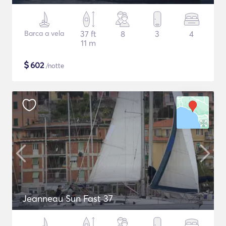
Barca a vela
37 ft
8
3
4
11 m
$
602
/notte
Jeanneau Sun Fast 37