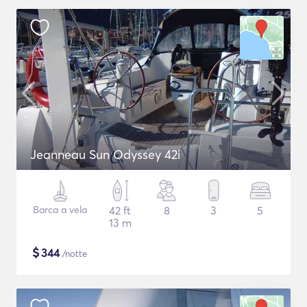
Jeanneau Sun Odyssey 42i
Barca a vela
42 ft
8
3
5
13 m
$
344
/notte