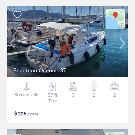
Beneteau Oceanis 37
Barca a vela
37 ft
5
2
2
11 m
$
206
/notte