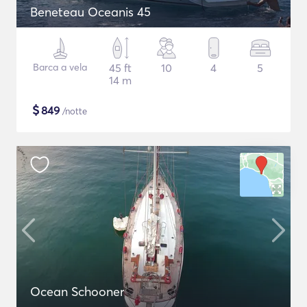
Beneteau Oceanis 45
Barca a vela
45 ft
10
4
5
14 m
$
849
/notte
Ocean Schooner