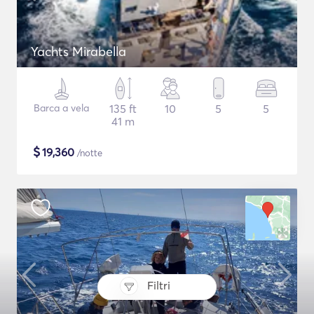
Yachts Mirabella
Barca a vela
135 ft
10
5
5
41 m
$
19,360
/notte
Filtri