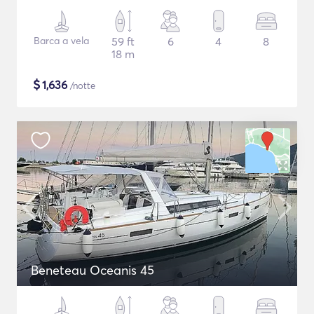
Barca a vela
59 ft
6
4
8
18 m
$
1,636
/notte
Beneteau Oceanis 45