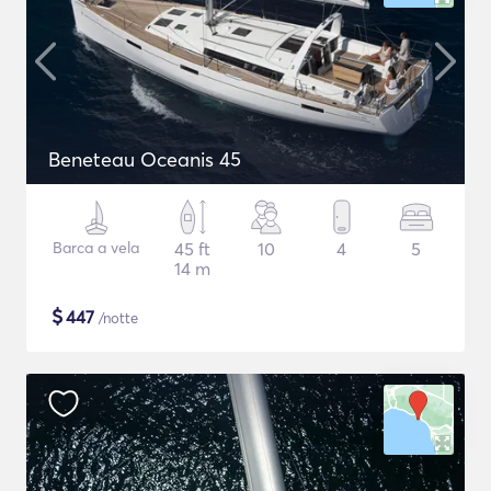
Beneteau Oceanis 45
Barca a vela
45 ft
10
4
5
14 m
$
447
/notte