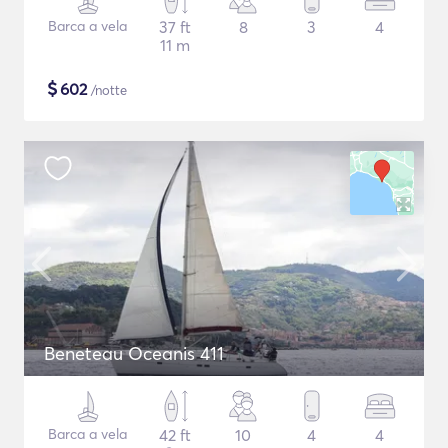
Barca a vela
37 ft
8
3
4
11 m
$
602
/notte
Beneteau Oceanis 411
Barca a vela
42 ft
10
4
4