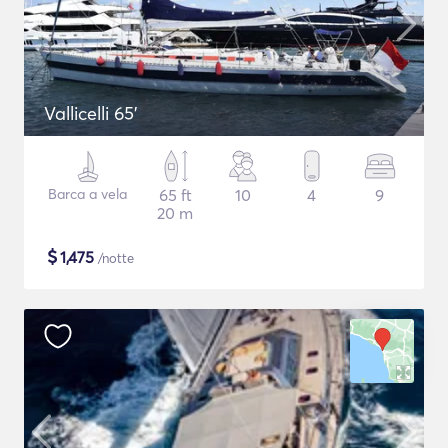
Vallicelli 65'
Barca a vela
65 ft
10
4
9
20 m
$
1,475
/notte