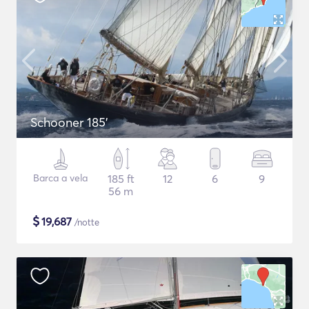
Schooner 185'
Barca a vela
185 ft
12
6
9
56 m
$
19,687
/notte