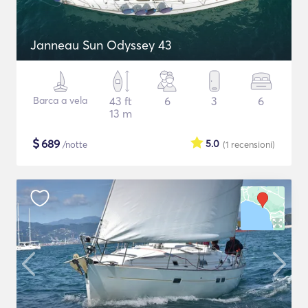
Janneau Sun Odyssey 43
Barca a vela
43 ft
6
3
6
13 m
$
689
5.0
/notte
(1
recensioni
)