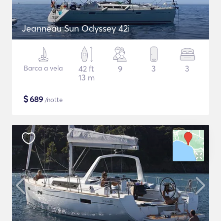
Jeanneau Sun Odyssey 42i
Barca a vela
42 ft
9
3
3
13 m
$
689
/notte