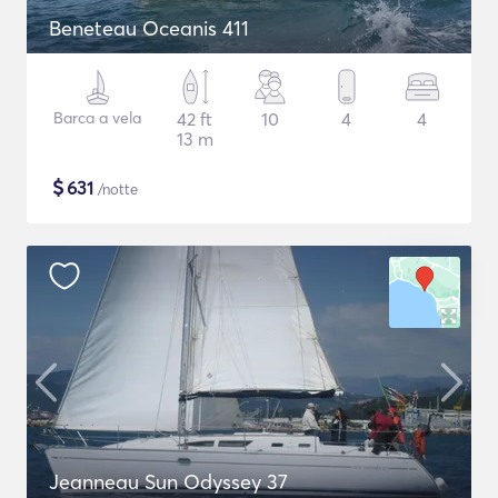
Beneteau Oceanis 411
Barca a vela
42 ft
10
4
4
13 m
$
631
/notte
Jeanneau Sun Odyssey 37