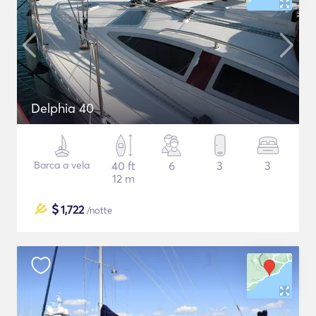
Delphia 40
Barca a vela
40 ft
6
3
3
12 m
$
1,722
/notte