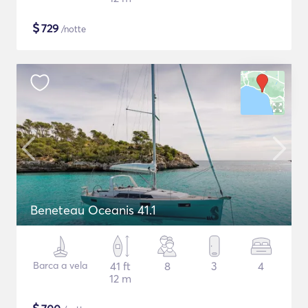
$
729
/notte
Beneteau Oceanis 41.1
Barca a vela
41 ft
8
3
4
12 m