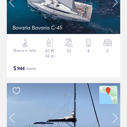
Bavaria Bavaria C-45
Barca a vela
47 ft
10
4
5
14 m
$
944
/notte