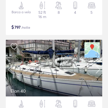
Barca a vela
52 ft
8
4
5
16 m
$
797
/notte
Elan 40