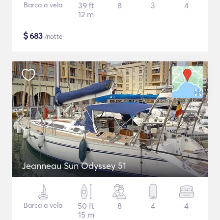
Barca a vela
39 ft
8
3
4
12 m
$
683
/notte
Jeanneau Sun Odyssey 51
Barca a vela
50 ft
8
4
4
15 m