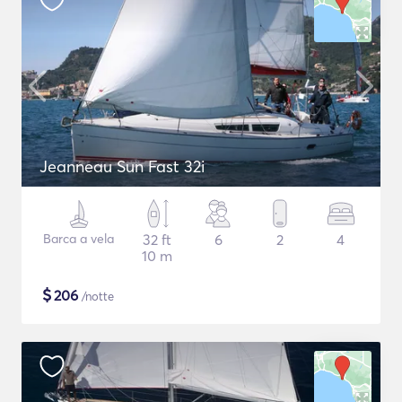
Jeanneau Sun Fast 32i
Barca a vela
32 ft
6
2
4
10 m
$
206
/notte