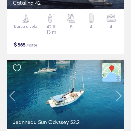
Catalina 42
Barca a vela
42 ft
8
4
4
13 m
$
565
/notte
Jeanneau Sun Odyssey 52.2