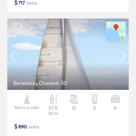
$
717
/notte
Beneteau Oceanis 50
Barca a vela
51 ft
12
6
6
16 m
$
890
/notte