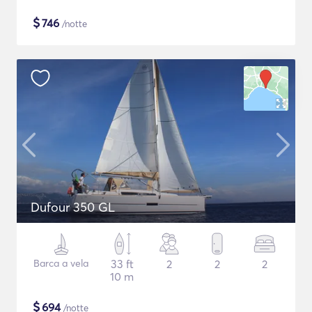
$
746
/notte
Dufour 350 GL
Barca a vela
33 ft
2
2
2
10 m
$
694
/notte