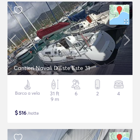
Cantieri Navali D'Este Este 31
Barca a vela
31 ft
6
2
4
9 m
$
516
/notte