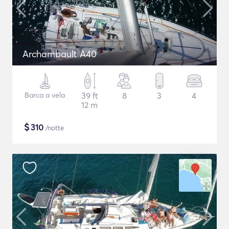
Archambault A40
Barca a vela
39 ft
8
3
4
12 m
$
310
/notte