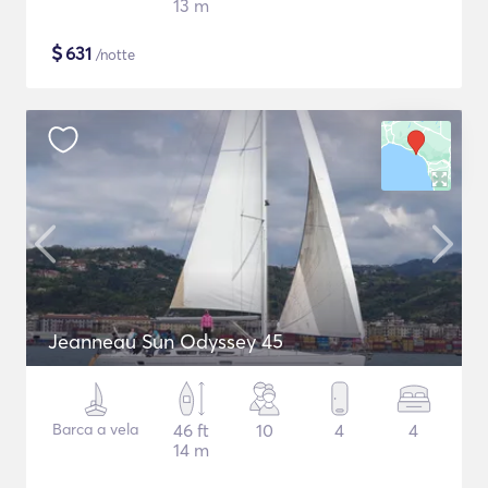
13 m
$
631
/notte
Jeanneau Sun Odyssey 45
Barca a vela
46 ft
10
4
4
14 m