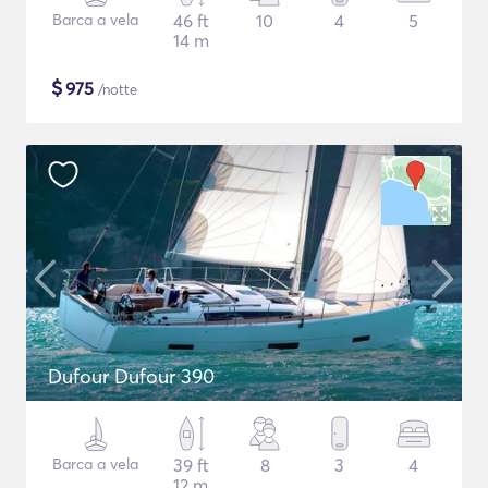
Barca a vela
46 ft
10
4
5
14 m
$
975
/notte
Dufour Dufour 390
Barca a vela
39 ft
8
3
4
12 m