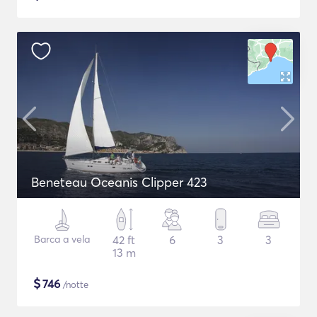
Beneteau Oceanis Clipper 423
Barca a vela
42 ft
6
3
3
13 m
$
746
/notte