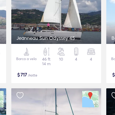
Jeanneau Sun Odyssey 45
B
Barca a vela
46 ft
10
4
4
Ba
14 m
$
717
/notte