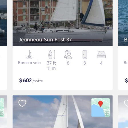
Jeanneau Sun Fast 37
B
Barca a vela
37 ft
8
3
4
Ba
11 m
$
602
/notte