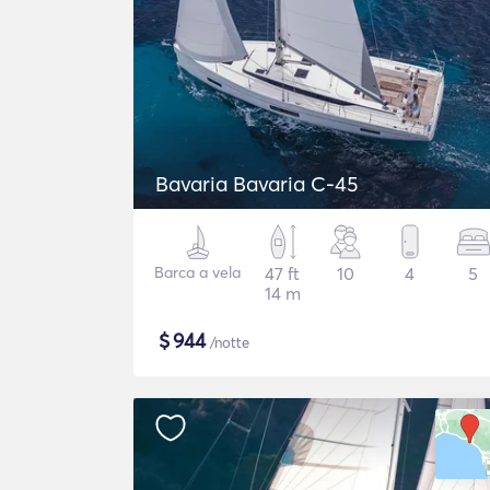
Bavaria Bavaria C-45
Barca a vela
47 ft
10
4
5
14 m
$
944
/notte