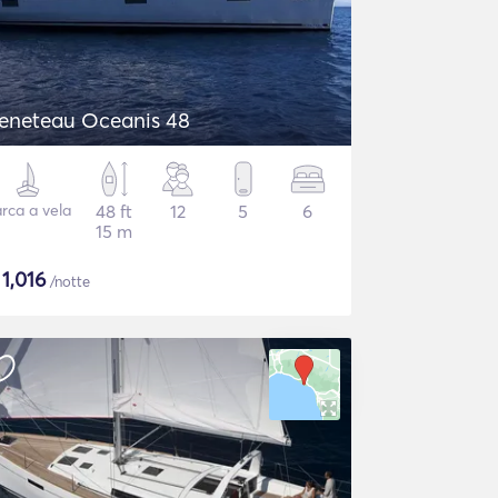
eneteau Oceanis 48
rca a vela
48 ft
12
5
6
15 m
$
1,016
/notte