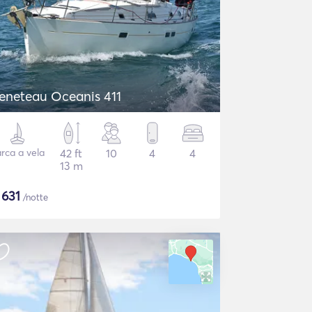
eneteau Oceanis 411
rca a vela
42 ft
10
4
4
13 m
$
631
/notte