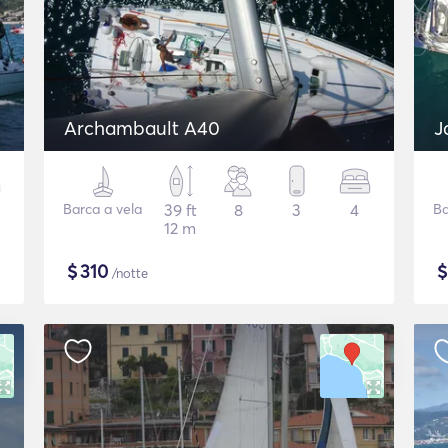
Archambault A40
J
Barca a vela
39 ft
8
3
4
Ba
12 m
$
310
/notte