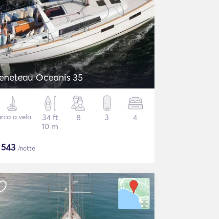
eneteau Oceanis 35
rca a vela
34 ft
8
3
4
10 m
$
543
/notte