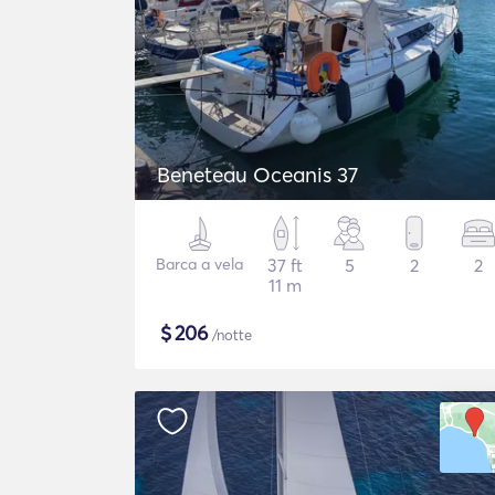
Beneteau Oceanis 37
Barca a vela
37 ft
5
2
2
11 m
$
206
/notte