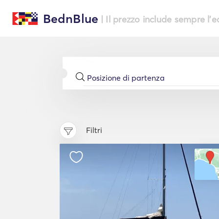
BednBlue
| Il prezzo include sempre l'
Filtri