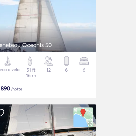
eneteau Oceanis 50
rca a vela
51 ft
12
6
6
16 m
$
890
/notte