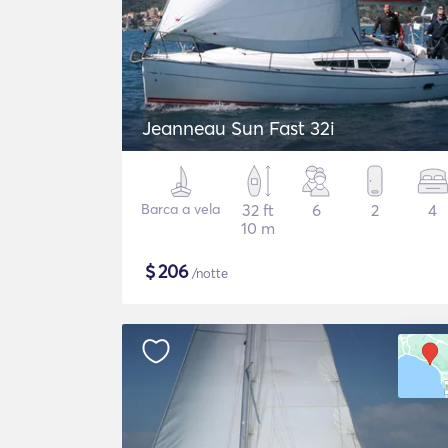
Jeanneau Sun Fast 32i
Barca a vela
32 ft
6
2
4
10 m
$
206
/notte