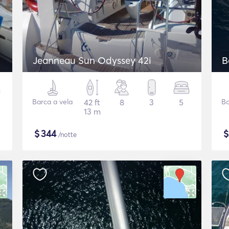
Jeanneau Sun Odyssey 42i
B
Barca a vela
42 ft
8
3
5
Ba
13 m
$
344
/notte