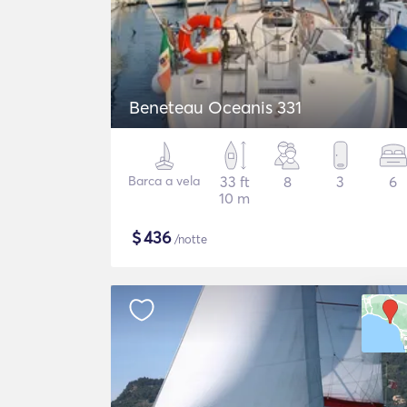
Beneteau Oceanis 331
Barca a vela
33 ft
8
3
6
10 m
$
436
/notte