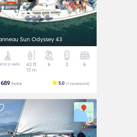
anneau Sun Odyssey 43
rca a vela
43 ft
6
3
6
13 m
$
689
5.0
/notte
(1
recensioni
)