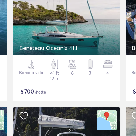
Beneteau Oceanis 41.1
B
Barca a vela
41 ft
8
3
4
Ba
12 m
$
700
/notte