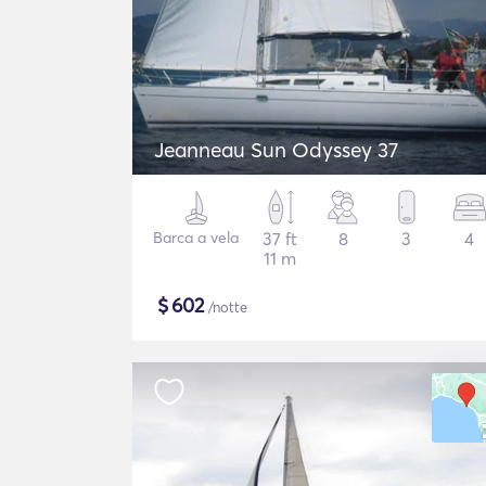
Jeanneau Sun Odyssey 37
Barca a vela
37 ft
8
3
4
11 m
$
602
/notte