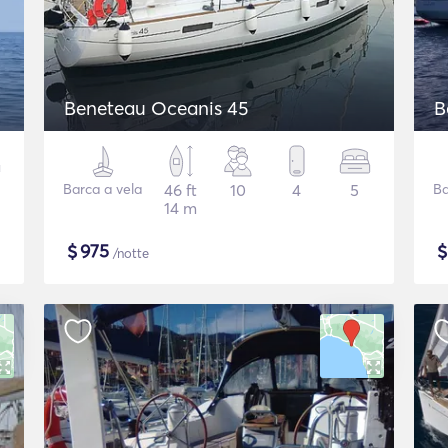
Beneteau Oceanis 45
B
Barca a vela
46 ft
10
4
5
Ba
14 m
$
975
/notte