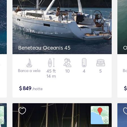
Beneteau Oceanis 45
O
Barca a vela
45 ft
10
4
5
Ba
14 m
$
849
/notte