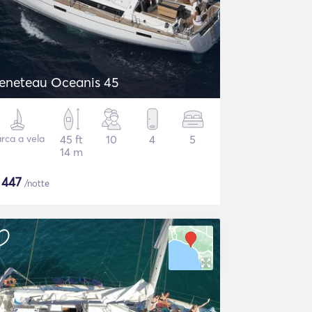
eneteau Oceanis 45
rca a vela
45 ft
10
4
5
14 m
$
447
/notte