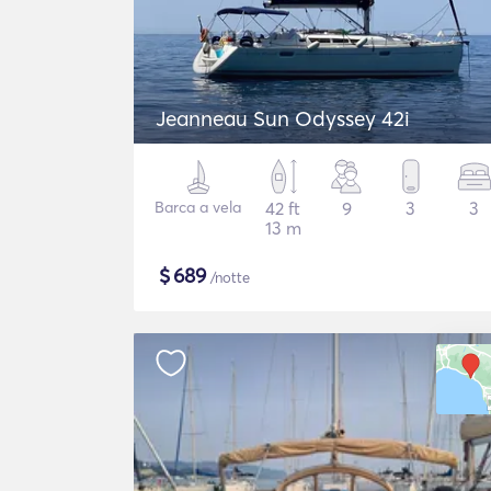
Jeanneau Sun Odyssey 42i
Barca a vela
42 ft
9
3
3
13 m
$
689
/notte