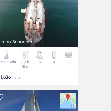
cean Schooner
rca a vela
59 ft
6
4
8
18 m
$
1,636
/notte