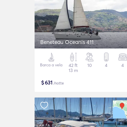
Beneteau Oceanis 411
Barca a vela
42 ft
10
4
4
13 m
$
631
/notte