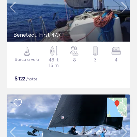
Beneteau First 47.7
Barca a vela
48 ft
8
3
4
15 m
$
122
/notte