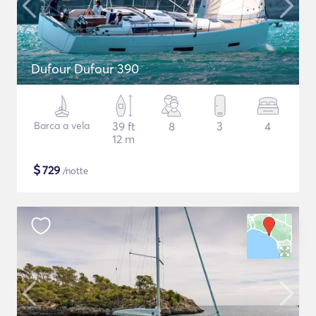
Dufour Dufour 390
Barca a vela
39 ft
8
3
4
12 m
$
729
/notte