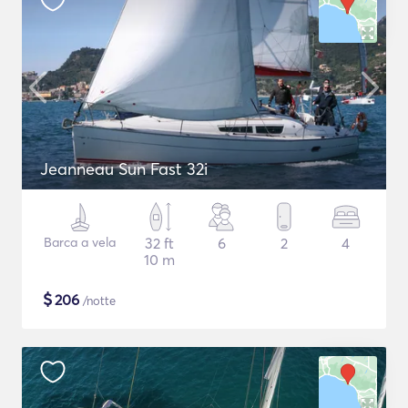
Jeanneau Sun Fast 32i
Barca a vela
32 ft
6
2
4
10 m
$
206
/notte