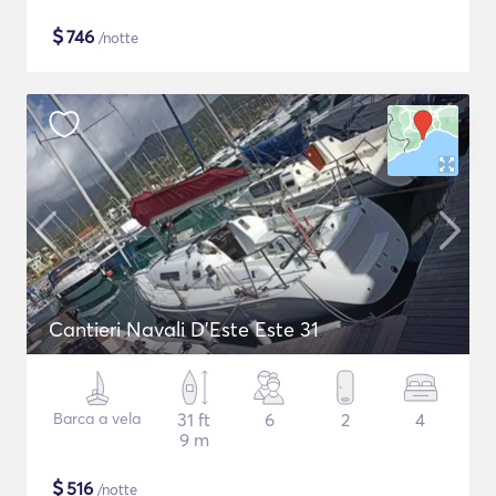
$
746
/notte
Cantieri Navali D'Este Este 31
Barca a vela
31 ft
6
2
4
9 m
$
516
/notte