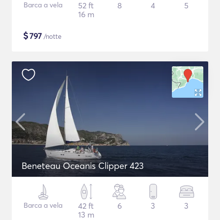
Barca a vela
52 ft
8
4
5
16 m
$
797
/notte
Beneteau Oceanis Clipper 423
Barca a vela
42 ft
6
3
3
13 m