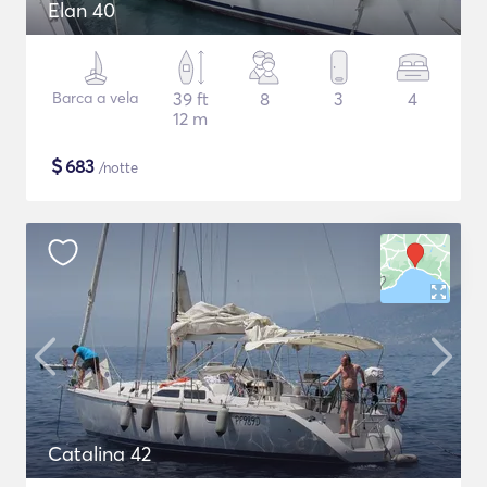
Elan 40
Barca a vela
39 ft
8
3
4
12 m
$
683
/notte
Catalina 42