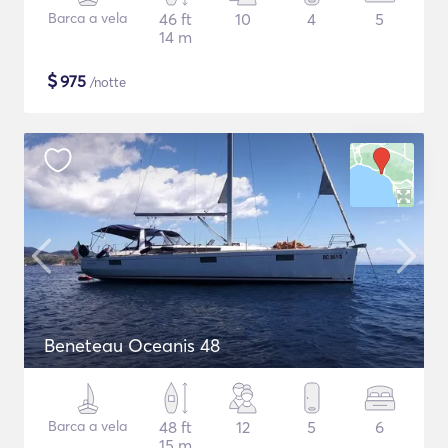
Barca a vela
46 ft
10
4
5
14 m
$
975
/notte
Beneteau Oceanis 48
Barca a vela
48 ft
12
5
6
15 m