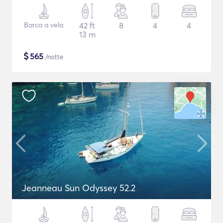
Barca a vela
42 ft
8
4
4
13 m
$
565
/notte
Jeanneau Sun Odyssey 52.2