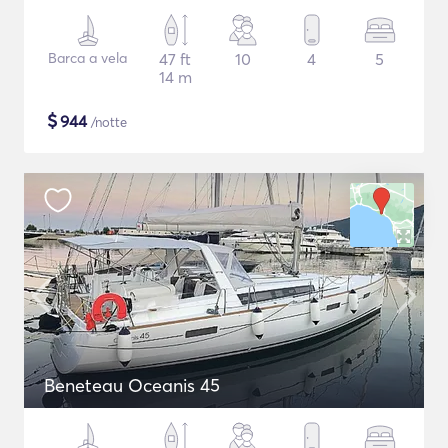
Barca a vela
47 ft
10
4
5
14 m
$
944
/notte
Beneteau Oceanis 45