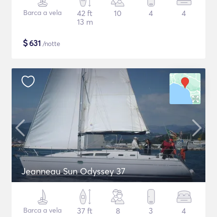
Barca a vela
42 ft
10
4
4
13 m
$
631
/notte
Jeanneau Sun Odyssey 37
Barca a vela
37 ft
8
3
4