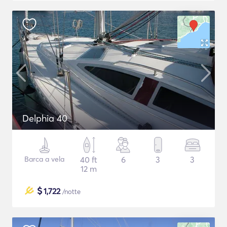
Delphia 40
Barca a vela
40 ft
6
3
3
12 m
$
1,722
/notte