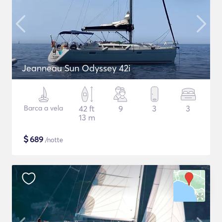
Jeanneau Sun Odyssey 42i
Barca a vela
42 ft
9
3
3
13 m
$
689
/notte