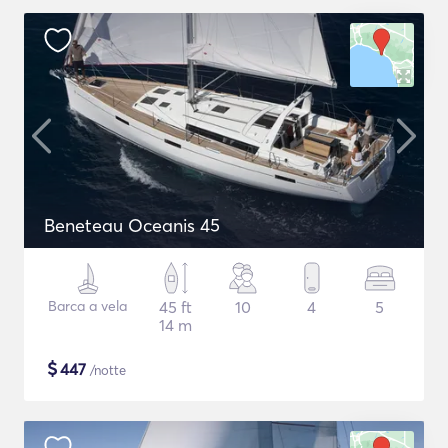
Beneteau Oceanis 45
Barca a vela
45 ft
10
4
5
14 m
$
447
/notte