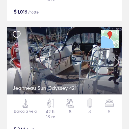
$
1,016
/notte
Jeanneau Sun Odyssey 42i
Barca a vela
42 ft
8
3
5
13 m