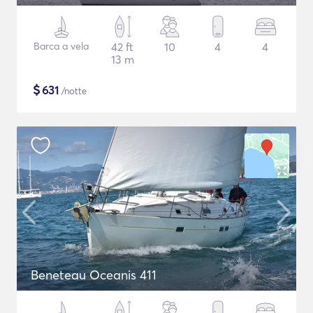
Barca a vela
42 ft
10
4
4
13 m
$
631
/notte
Beneteau Oceanis 411