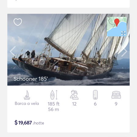
Schooner 185'
Barca a vela
185 ft
12
6
9
56 m
$
19,687
/notte