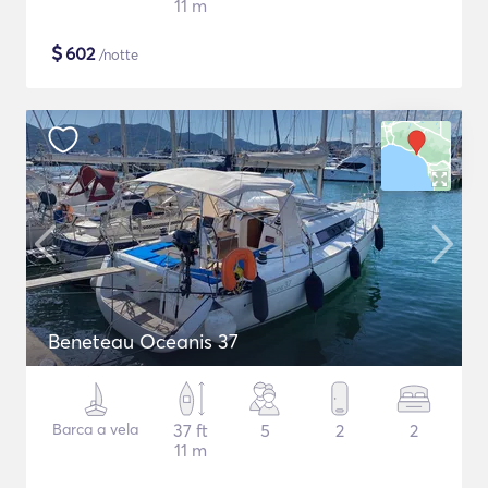
11 m
$
602
/notte
Beneteau Oceanis 37
Barca a vela
37 ft
5
2
2
11 m