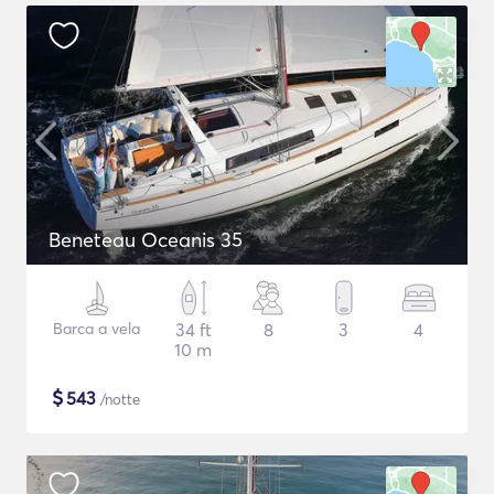
Beneteau Oceanis 35
Barca a vela
34 ft
8
3
4
10 m
$
543
/notte