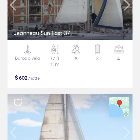
Jeanneau Sun Fast 37
Barca a vela
37 ft
8
3
4
11 m
$
602
/notte