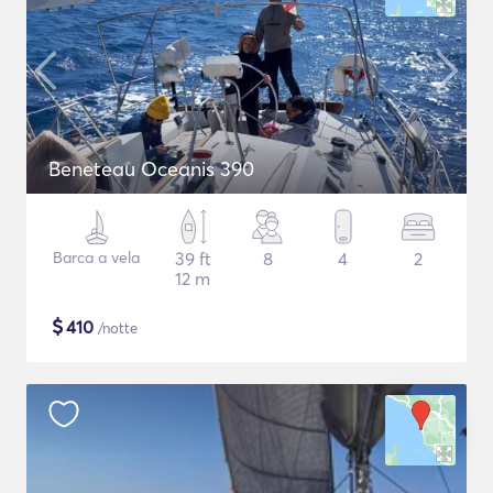
Beneteau Oceanis 390
Barca a vela
39 ft
8
4
2
12 m
$
410
/notte