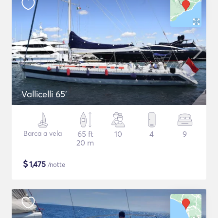
Vallicelli 65'
Barca a vela
65 ft
10
4
9
20 m
$
1,475
/notte