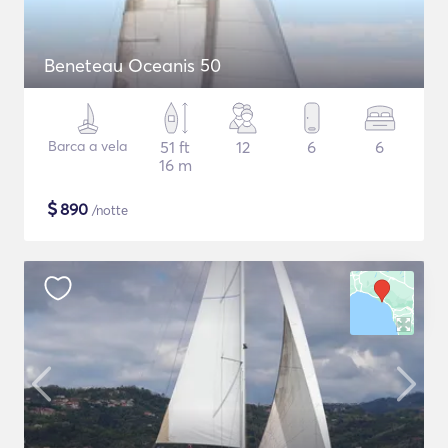
Beneteau Oceanis 50
Barca a vela
51 ft
12
6
6
16 m
$
890
/notte