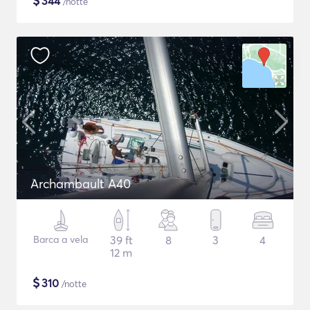
$
344
/notte
Archambault A40
Barca a vela
39 ft
8
3
4
12 m
$
310
/notte