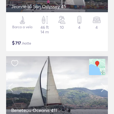
Jeanneau Sun Odyssey 45
Barca a vela
46 ft
10
4
4
14 m
$
717
/notte
Beneteau Oceanis 411