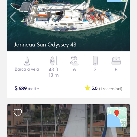
Janneau Sun Odyssey 43
Barca a vela
43 ft
6
3
6
13 m
$
689
5.0
/notte
(1
recensioni
)