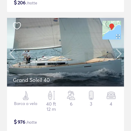
$
206
/notte
Grand Soleil 40
Barca a vela
40 ft
6
3
4
12 m
$
976
/notte