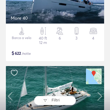
More 40
Barca a vela
40 ft
6
3
4
12 m
$
622
/notte
Filtri