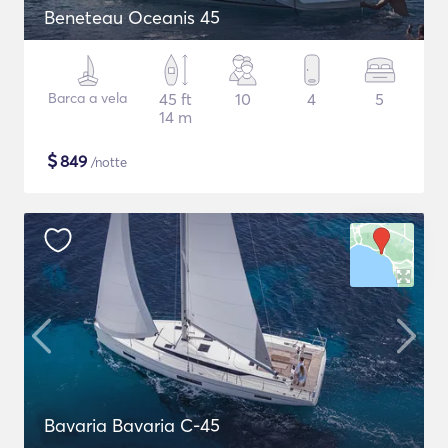
Beneteau Oceanis 45
Barca a vela
45 ft
10
4
5
14 m
$
849
/notte
Bavaria Bavaria C-45