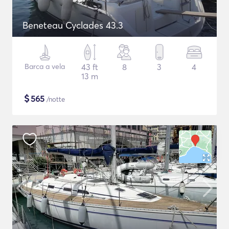
Beneteau Cyclades 43.3
Barca a vela
43 ft
8
3
4
13 m
$
565
/notte