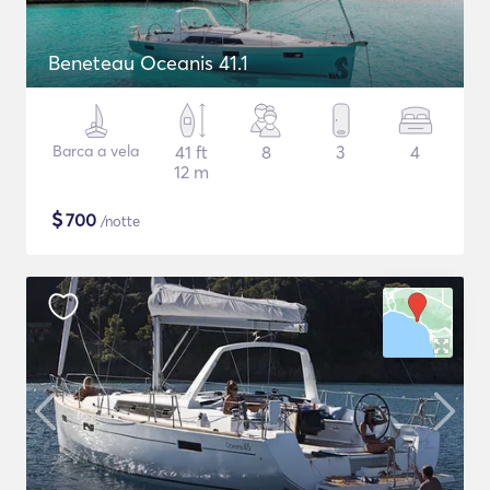
Beneteau Oceanis 41.1
Barca a vela
41 ft
8
3
4
12 m
$
700
/notte