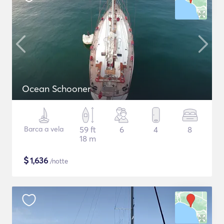
Ocean Schooner
Barca a vela
59 ft
6
4
8
18 m
$
1,636
/notte