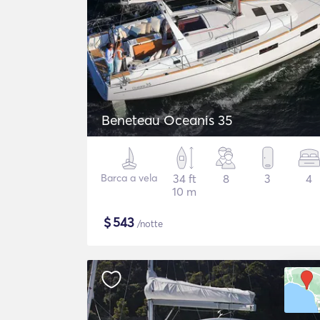
Beneteau Oceanis 35
Barca a vela
34 ft
8
3
4
10 m
$
543
/notte