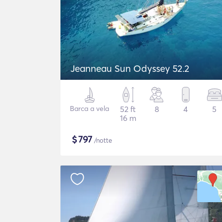
Jeanneau Sun Odyssey 52.2
Barca a vela
52 ft
8
4
5
16 m
$
797
/notte