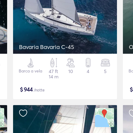
Bavaria Bavaria C-45
O
Barca a vela
47 ft
10
4
5
Ba
14 m
$
944
/notte