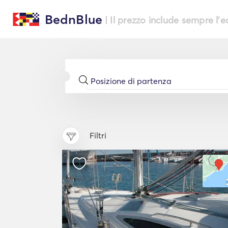
BednBlue
| Il prezzo include sempre l'
Filtri