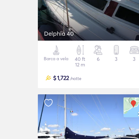
Delphia 40
Barca a vela
40 ft
6
3
3
12 m
$
1,722
/notte