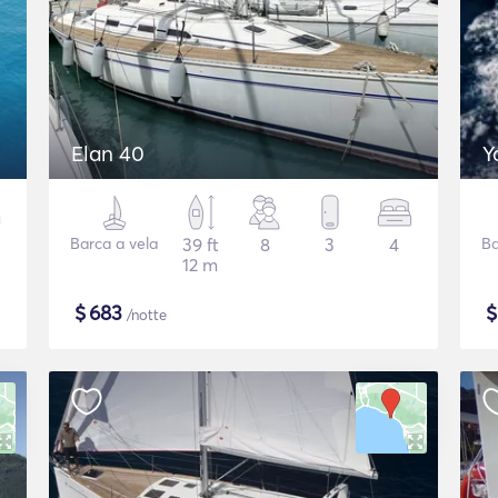
Elan 40
Y
Barca a vela
39 ft
8
3
4
Ba
12 m
$
683
/notte