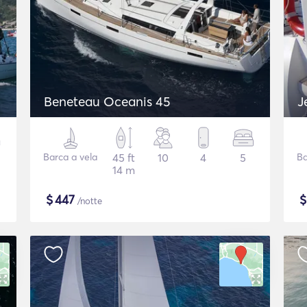
Beneteau Oceanis 45
J
Barca a vela
45 ft
10
4
5
Ba
14 m
$
447
/notte