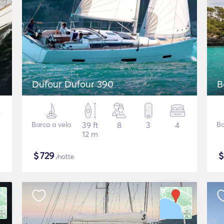
Dufour Dufour 390
B
Barca a vela
39 ft
8
3
4
Ba
12 m
$
729
/notte