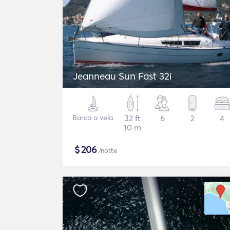
Jeanneau Sun Fast 32i
Barca a vela
32 ft
6
2
4
10 m
$
206
/notte