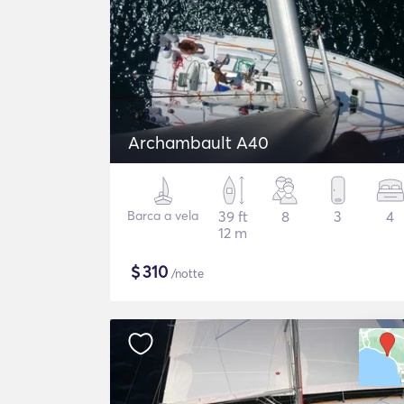
Archambault A40
Barca a vela
39 ft
8
3
4
12 m
$
310
/notte