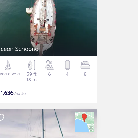
cean Schooner
rca a vela
59 ft
6
4
8
18 m
$
1,636
/notte