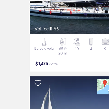
Vallicelli 65'
Barca a vela
65 ft
10
4
9
20 m
$
1,475
/notte