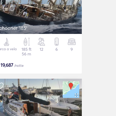
chooner 185'
rca a vela
185 ft
12
6
9
56 m
$
19,687
/notte