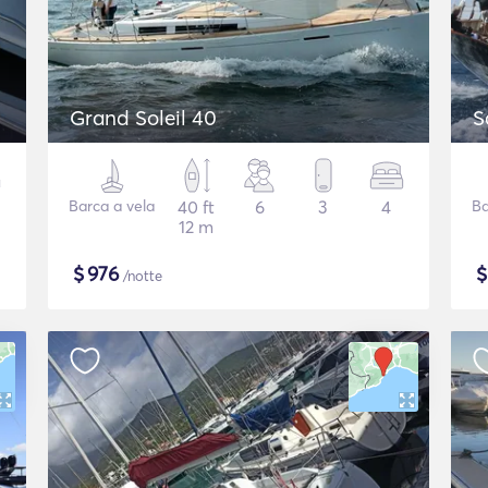
Grand Soleil 40
S
Barca a vela
40 ft
6
3
4
Ba
12 m
$
976
/notte