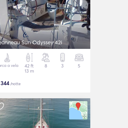
eanneau Sun Odyssey 42i
rca a vela
42 ft
8
3
5
13 m
$
344
/notte