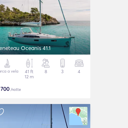
eneteau Oceanis 41.1
rca a vela
41 ft
8
3
4
12 m
$
700
/notte