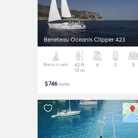
Beneteau Oceanis Clipper 423
Barca a vela
42 ft
6
3
3
13 m
$
746
/notte