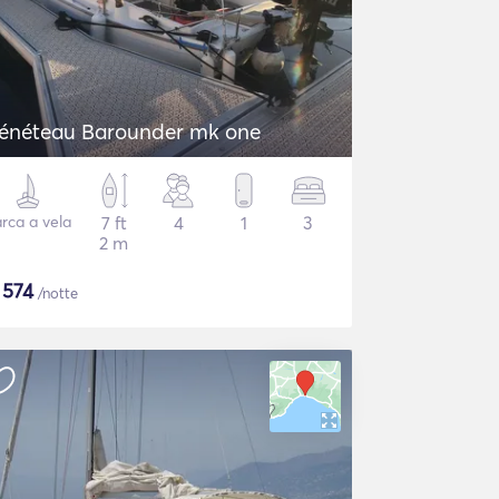
Bénéteau Barounder mk one
rca a vela
7 ft
4
1
3
2 m
$
574
/notte