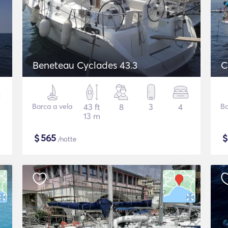
Beneteau Cyclades 43.3
C
Barca a vela
43 ft
8
3
4
Ba
13 m
$
565
/notte