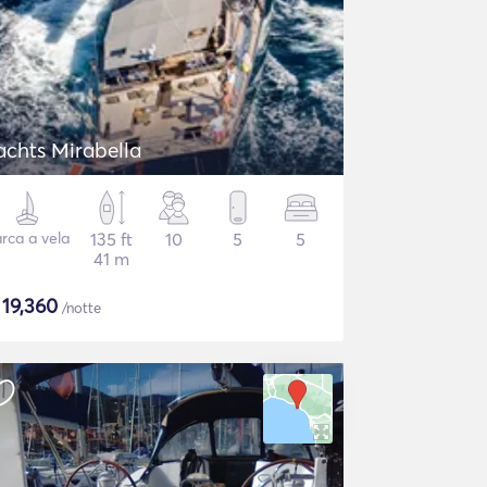
achts Mirabella
rca a vela
135 ft
10
5
5
41 m
$
19,360
/notte