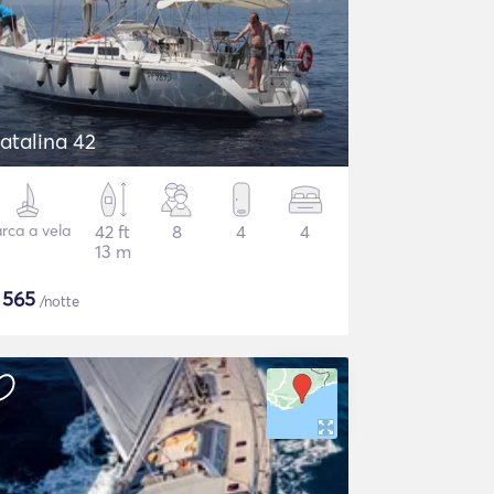
atalina 42
rca a vela
42 ft
8
4
4
13 m
$
565
/notte